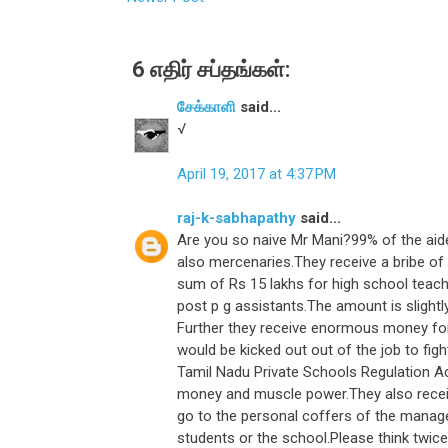
6 எதிர் சப்தங்கள்:
சேக்காளி
said...
√
April 19, 2017 at 4:37 PM
raj-k-sabhapathy
said...
Are you so naive Mr Mani?99% of the aid
also mercenaries.They receive a bribe o
sum of Rs 15 lakhs for high school teac
post p g assistants.The amount is slightl
Further they receive enormous money for 
would be kicked out out of the job to fig
Tamil Nadu Private Schools Regulation Act,
money and muscle power.They also receive
go to the personal coffers of the manage
students or the school.Please think twice