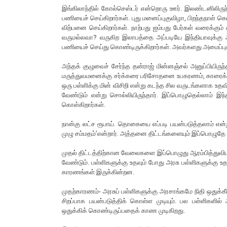
இங்கிலாந்தில் கோல்செஸ்டர் என்றொரு ஊர். இலண்டனிலிருந்து
பணியைச் செய்கிறார்கள். புது மனைப்புகுவிழா, பிறந்தநாள்
விற்பனை செய்கிறார்கள். நாற்பது ஐம்பது பேர்கள் வரைக்கும
வருமல்லவா? வருகிற இலாபத்தை அப்படியே இந்தியாவுக்கு அனுப
பணியைச் செய்து கொண்டிருக்கிறார்கள். அவர்களது அமைப்புக
அந்தக் குழுவைச் சேர்ந்த தன்ராஜ் மின்னஞ்சல் அனுப்பியி
மருத்துவமனைக்கு சர்க்கரை பரிசோதனை உபகரணம், காரைக்குடி அ
ஒரு பள்ளிக்கு மின் விசிறி என்று கடந்த சில வருடங்களாக உத
வேண்டும் என்று சொல்லியிருந்தார். இப்பொழுதெல்லாம் 
கொள்கிறார்கள்.
நான்கு லட்ச ரூபாய். தொகையை எப்படி பயன்படுத்தலாம் என்று
முழு சம்மதம்’என்றார். அத்தனை திட்டங்களையும் இப்பொழு
முதல் திட்டத்திற்கான வேலைகளை இப்பொழுது ஆரம்பித்துவிடலாம
வேண்டும். பள்ளிகளுக்கு உதவும் போது அரசு பள்ளிகளுக்கு
காரணங்கள் இருக்கின்றன.
முதற்காரணம்- அரசுப் பள்ளிகளுக்கு அரசாங்கமே நிதி ஒதுக்கீ
சிறப்பாக பயன்படுத்திக் கொள்ள முடியும். பல பள்ளிகளி
ஒதுக்கிக் கொண்டிருப்பதைக் காண முடிகிறது.