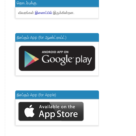
தொடர்புக்கு..
விவரங்கள்
இருக்கின்றன.
இணைப்பில்
நிசப்தம் App (for ஆண்ட்ராய்ட்)
நிசப்தம் App (for Apple)