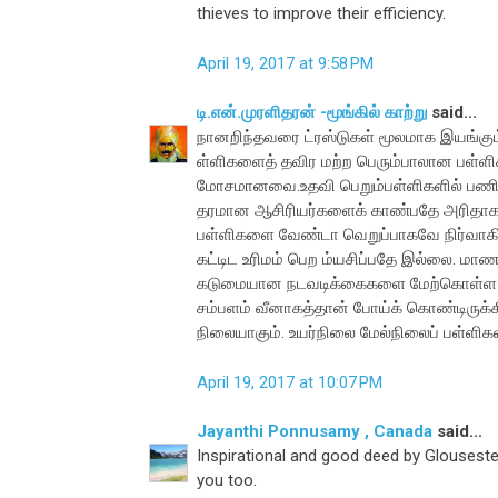
thieves to improve their efficiency.
April 19, 2017 at 9:58 PM
டி.என்.முரளிதரன் -மூங்கில் காற்று
said...
நானறிந்தவரை ட்ரஸ்டுகள் மூலமாக இயங்கும
ள்ளிகளைத் தவிர மற்ற பெரும்பாலான பள்ளி
மோசமானவை.உதவி பெறும்பள்ளிகளில் பணி
தரமான ஆசிரியர்களைக் காண்பதே அரிதாகத் 
பள்ளிகளை வேண்டா வெறுப்பாகவே நிர்வாகிகள
கட்டிட உரிமம் பெற ம்யசிப்பதே இல்லை. மாண
கடுமையான நடவடிக்கைகளை மேற்கொள்ள முட
சம்பளம் வீனாகத்தான் போய்க் கொண்டிருக
நிலையாகும். உயர்நிலை மேல்நிலைப் பள்ளிகள
April 19, 2017 at 10:07 PM
Jayanthi Ponnusamy , Canada
said...
Inspirational and good deed by Glousester
you too.