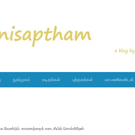
ு
நூல்முகம்
கடிதங்கள்
புத்தகங்கள்
வா.மணிகண்டன்
ிக்க வேண்டும். காரணத்தைக் கடைசியில் சொல்கிறேன்.