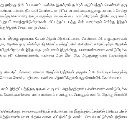
 நாற்பது நிமிடப் பயணம். அங்கே இருக்கும் தமிழ்க் குடும்பத்துப் பெண்கள் ஒரு
 கொண்டாட்டங்கள், தீபாவளி பொங்கல் மாதிரியான பண்டிகைகளுக்கு பலகாரம் செய்து
் கலந்து கொள்கிற நிகழ்வுகளுக்கு சமையல் கூட செய்கிறார்கள். இதில் வருமானம்
்பி வைத்துவிடுகிறார்கள். கிட்டத்தட்ட பத்து பேர் வரைக்கும் சேர்ந்து இந்தப்
்கு ஜெகத் சேவா என்று பெயர்.
ருந்தார். இதற்கு முன்பாக சேலம் ஆதவ் அறக்கட்டளை, சென்னை அரசு குழந்தைகள்
ருகே ஒரு பள்ளிக்கு நீர் தொட்டி மற்றும் மின் விசிறிகள், ஈரோட்டுக்கு அருகில்
வியிருக்கிறார்கள். இந்த வருடமும் பணம் இருக்கிறது. பயனாளர்களைக் கண்டுபிடிக்க
இந்த மாதிரி விவகாரங்களில் என்னை ஆல் இன் ஆல் அழகுராஜாவாக நினைத்துக்
 சில திட்டங்களை பதிலாக அனுப்பியிருந்தேன். குழுவிடம் பேசிவிட்டு‘எங்களுக்கு
தே சொல்ல வேண்டியதில்லை. பணியை ஆரம்பிக்கும் போது சொல்லிக் கொள்ளலாம்.
். இத்திட்டத்திற்கு ஒரு லட்ச ரூபாய். அதற்குத்தான் பள்ளிகளைக் கண்டுபிடிக்க
 உதவ வேண்டியதில்லை என்ற எண்ணம் எனக்கு எப்பொழுதும் உண்டு. அதற்கு இரண்டு
டு செய்கிறது. தலைமையாசிரியர் சரியானவராக இருக்கும் பட்சத்தில் நிதியை மிகச்
ல் அத்தியாவசியமான தேவைகளை விட்டுவிட்டு கண்ட செயல்பாட்டுக்கும் நிதியை