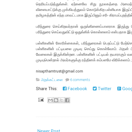
தெரியப்படுத்துங்கள். ஏற்கனவே சிறு நூலகத்தை அமைத்
விளையாட்டுக்கு முக்கியத்துவம் கொடுக்கிற பள்ளியாக இருப
தமிழகத்தின் எந்த மாவட்டமாக இருப்பினும் சரி- கிராமப்புறத்தி
பரிந்துரை செய்கிறவர்தான் ஒருங்கிணைப்பாளராக இருந்து செய
பரிந்துரை செய்வதுவிட்டு ஒதுங்கிக் கொள்ளலாம் என்பதாக இர
பள்ளிகளின் கோரிக்கைகள், பரிந்துரைகள் பெறப்பட்டு மேற
பள்ளிகளின் பட்டியலை முடிவு செய்து கொள்வோம். அதன் பி
வேலைகள் இருக்கின்றன. பள்ளிகளின் பட்டியல் தயாராகும் வர
முடியுமென்றால் அவர்களுக்கு ரத்தினக் கம்பளமே விரிக்கலாம
nisapthamtrust@gmail.com
அறக்கட்டளை
6 comments
Share This:
Facebook
Twitter
Goog
Newer Post