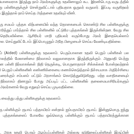
ியானவராக இருந்து நாம் அவர்களுக்கு உதவினாலும் கூட இரண்டொரு வருடத்தில்
பள்ளிகளுக்குச் சென்றுவிட்டால் புதியதாக ஒருவர் வருவார். இப்படி வருகிறவர்
இருந்தால் நாம் செய்த அத்தனை உதவியும் வீண்.
்பொரு சமயம் புத்தக விற்பனையில் வந்த தொகையைக் கொண்டு சில பள்ளிகளுக்கு
்துப் பார்த்தால் சில பள்ளிகளில் மட்டுமே புத்தகங்கள் இருக்கின்றன. வேறு சில
 தெரியவில்லை. ஆசிரியர் மாறி புதியவர் வரும்போது அவர் இதையெல்லாம்
. செய்துவிட்டோம். இப்பொழுதும் அதே பிழையைச் செய்ய வேண்டியதில்லை.
(Aided) பள்ளிகளுக்கு உதவலாம். பெரும்பாலான உதவி பெறும் பள்ளிகள் பல
த்தில் மேலாண்மை நிர்வாகம் வலுவானதாக இருந்திருக்கும். அனுமதி பெற்று
ன பள்ளி நிர்வாகங்கள் நிதி நெருக்கடி, பொருளாதாரச் சிக்கல்கள் போன்றவற்றால்
உதவி பெறும் பள்ளிகளின் எண்ணிக்கையை கணக்கெடுத்தால் நிச்சயமாக அதிர்ச்சியை
ைக்கும் சம்பளம் மட்டும் அரசாங்கம் கொடுத்துவிடுகிறது. மற்ற வசதிகளையும்
நிர்வாகம் திணறும் போது அப்படிப் பட்ட பள்ளிகளில் தலைமையாசிரியர்களும்
 அவர்களால் வேறு எதுவும் செய்ய முடிவதில்லை.
 வைத்து பத்து பள்ளிகளுக்கு உதவலாம்.
பள்ளிக்கும் ரூபாய் பத்தாயிரம் என்றால் ஐம்பதாயிரம் ரூபாய். இன்னுமொரு ஐந்து
். புத்தகங்களைப் போலவே ஒவ்வொரு பள்ளிக்கும் ரூபாய் பத்தாயிரத்துக்கான
அரசு உதவி பெறும் ஆரம்பப்பள்ளிகள் அல்லது நடுநிலைப்பள்ளிகள் இருப்பின்