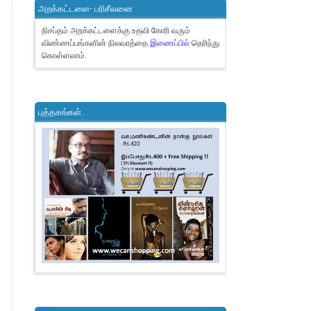
அறக்கட்டளை- பரிசீலனை
நிசப்தம் அறக்கட்டளைக்கு உதவி கோரி வரும்
விண்ணப்பங்களின் நிலவரத்தை
இணைப்பில்
தெரிந்து
கொள்ளலாம்.
புத்தகங்கள்..