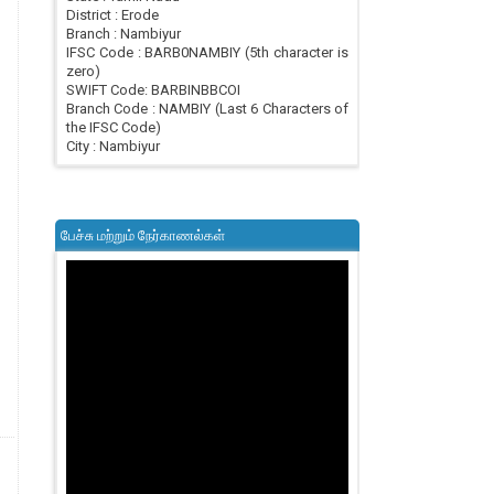
District : Erode
Branch : Nambiyur
IFSC Code : BARB0NAMBIY (5th character is
zero)
SWIFT Code: BARBINBBCOI
Branch Code : NAMBIY (Last 6 Characters of
the IFSC Code)
City : Nambiyur
பேச்சு மற்றும் நேர்காணல்கள்