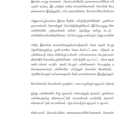
இரண்டாவது காரணம்- அரசுப்பள்ளியில் தலைமையாசிரியர் சர
பதவி உயர்வு, இடமாற்றம் என்ற காரணங்களைச் சொல்லி வேறு 
நல்லவராக இருந்துவிட்டால் பரவாயில்லை. போனாம்போக்கியாக 
அனுபவப்பூர்வமாக இதை நேரில் பார்த்திருக்கிறேன். முன
நூலகங்கள் அமைத்துக் கொடுத்திருந்தோம். இப்பொழுது விசாரித
பள்ளிகளில் புத்தகங்கள் என்ன ஆயிற்று என்று கூடத்
கண்டுகொள்வதேயில்லை. அப்பொழுது எனக்கும் அனுபவமில்லை
அதே இரண்டு காரணங்களுக்காகத்தான் அரசு உதவி பெறும் 
ஆண்டுகளுக்கு முன்பாகவே தொடங்கப்பட்டவை. அந்தக் கால
பள்ளியைத் தொடங்கியிருப்பார்கள். சமீபகாலமாக பெரும்பாலா
திணறிக் கொண்டிருக்கின்றன. சமீபத்தில் மூடப்பட்ட அரசு 
உண்டாக்கக் கூடும். உதவி பெறும் பள்ளிகளைப் பொறுத்த வர
செலவுகளையும் பள்ளிகளே பார்த்துக் கொள்ள வேண்டும். 
ஆசிரியர்களும் எவ்வளவுதான் சிறப்பானவர்களாக இருந்தாலும்
கோல்செஸ்டர்காரர்கள் முதற்கட்டமாக வழங்கும் ஒரு லட்சத்தை
ஐந்து பள்ளிகளில் சிறு நூலகம் அமைத்துத் தரலாம். ஒவ்வொரு 
பள்ளிகளுக்கு விளையாட்டுச் சாமான்கள் வாங்கித் தரலாம
விளையாட்டுச் சாமான்கள். ஆக மொத்தம் ஒரு லட்ச ரூபாய்.
சிறப்பாகச் செயல்படுகிற தலைமையாசிரியர்களைக் கொண்ட 