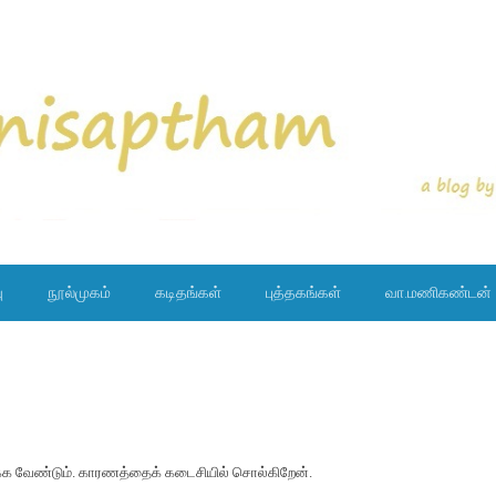
ு
நூல்முகம்
கடிதங்கள்
புத்தகங்கள்
வா.மணிகண்டன்
ிக்க வேண்டும். காரணத்தைக் கடைசியில் சொல்கிறேன்.