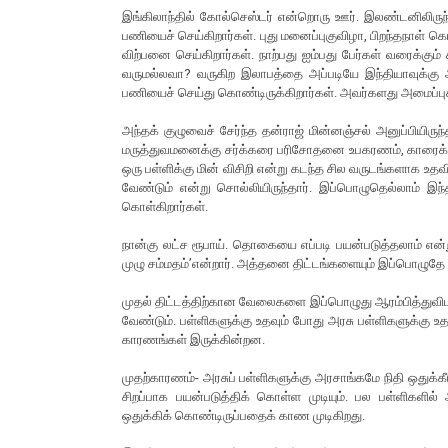
இங்கிலாந்தில் கோல்செஸ்டர் என்றொரு ஊர். இலண்டனிலிருந்து
பணியைச் செய்கிறார்கள். புது மனைப்புகுவிழா, பிறந்தநாள்
விற்பனை செய்கிறார்கள். நாற்பது ஐம்பது பேர்கள் வரைக்கும
வருமல்லவா? வருகிற இலாபத்தை அப்படியே இந்தியாவுக்கு அனுப
பணியைச் செய்து கொண்டிருக்கிறார்கள். அவர்களது அமைப்புக
அந்தக் குழுவைச் சேர்ந்த தன்ராஜ் மின்னஞ்சல் அனுப்பியி
மருத்துவமனைக்கு சர்க்கரை பரிசோதனை உபகரணம், காரைக்குடி அ
ஒரு பள்ளிக்கு மின் விசிறி என்று கடந்த சில வருடங்களாக உத
வேண்டும் என்று சொல்லியிருந்தார். இப்பொழுதெல்லாம் 
கொள்கிறார்கள்.
நான்கு லட்ச ரூபாய். தொகையை எப்படி பயன்படுத்தலாம் என்று
முழு சம்மதம்’என்றார். அத்தனை திட்டங்களையும் இப்பொழு
முதல் திட்டத்திற்கான வேலைகளை இப்பொழுது ஆரம்பித்துவிடலாம
வேண்டும். பள்ளிகளுக்கு உதவும் போது அரசு பள்ளிகளுக்கு
காரணங்கள் இருக்கின்றன.
முதற்காரணம்- அரசுப் பள்ளிகளுக்கு அரசாங்கமே நிதி ஒதுக்கீ
சிறப்பாக பயன்படுத்திக் கொள்ள முடியும். பல பள்ளிகளி
ஒதுக்கிக் கொண்டிருப்பதைக் காண முடிகிறது.