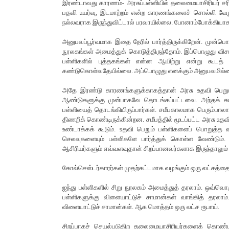
இரண்டாவது காரணம்- அரசுப்பள்ளியில் தலைமையாசிரியர் சர
பதவி உயர்வு, இடமாற்றம் என்ற காரணங்களைச் சொல்லி வேறு 
நல்லவராக இருந்துவிட்டால் பரவாயில்லை. போனாம்போக்கியாக 
அனுபவப்பூர்வமாக இதை நேரில் பார்த்திருக்கிறேன். முன
நூலகங்கள் அமைத்துக் கொடுத்திருந்தோம். இப்பொழுது விசாரித
பள்ளிகளில் புத்தகங்கள் என்ன ஆயிற்று என்று கூடத்
கண்டுகொள்வதேயில்லை. அப்பொழுது எனக்கும் அனுபவமில்லை
அதே இரண்டு காரணங்களுக்காகத்தான் அரசு உதவி பெறும் 
ஆண்டுகளுக்கு முன்பாகவே தொடங்கப்பட்டவை. அந்தக் கால
பள்ளியைத் தொடங்கியிருப்பார்கள். சமீபகாலமாக பெரும்பாலா
திணறிக் கொண்டிருக்கின்றன. சமீபத்தில் மூடப்பட்ட அரசு 
உண்டாக்கக் கூடும். உதவி பெறும் பள்ளிகளைப் பொறுத்த வர
செலவுகளையும் பள்ளிகளே பார்த்துக் கொள்ள வேண்டும். 
ஆசிரியர்களும் எவ்வளவுதான் சிறப்பானவர்களாக இருந்தாலும்
கோல்செஸ்டர்காரர்கள் முதற்கட்டமாக வழங்கும் ஒரு லட்சத்தை
ஐந்து பள்ளிகளில் சிறு நூலகம் அமைத்துத் தரலாம். ஒவ்வொரு 
பள்ளிகளுக்கு விளையாட்டுச் சாமான்கள் வாங்கித் தரலாம
விளையாட்டுச் சாமான்கள். ஆக மொத்தம் ஒரு லட்ச ரூபாய்.
சிறப்பாகச் செயல்படுகிற தலைமையாசிரியர்களைக் கொண்ட 