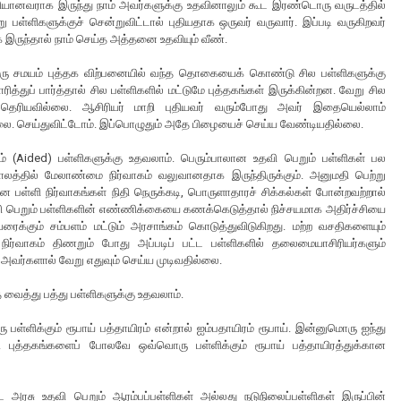
ியானவராக இருந்து நாம் அவர்களுக்கு உதவினாலும் கூட இரண்டொரு வருடத்தில்
பள்ளிகளுக்குச் சென்றுவிட்டால் புதியதாக ஒருவர் வருவார். இப்படி வருகிறவர்
இருந்தால் நாம் செய்த அத்தனை உதவியும் வீண்.
்பொரு சமயம் புத்தக விற்பனையில் வந்த தொகையைக் கொண்டு சில பள்ளிகளுக்கு
்துப் பார்த்தால் சில பள்ளிகளில் மட்டுமே புத்தகங்கள் இருக்கின்றன. வேறு சில
 தெரியவில்லை. ஆசிரியர் மாறி புதியவர் வரும்போது அவர் இதையெல்லாம்
. செய்துவிட்டோம். இப்பொழுதும் அதே பிழையைச் செய்ய வேண்டியதில்லை.
(Aided) பள்ளிகளுக்கு உதவலாம். பெரும்பாலான உதவி பெறும் பள்ளிகள் பல
த்தில் மேலாண்மை நிர்வாகம் வலுவானதாக இருந்திருக்கும். அனுமதி பெற்று
ன பள்ளி நிர்வாகங்கள் நிதி நெருக்கடி, பொருளாதாரச் சிக்கல்கள் போன்றவற்றால்
உதவி பெறும் பள்ளிகளின் எண்ணிக்கையை கணக்கெடுத்தால் நிச்சயமாக அதிர்ச்சியை
ைக்கும் சம்பளம் மட்டும் அரசாங்கம் கொடுத்துவிடுகிறது. மற்ற வசதிகளையும்
நிர்வாகம் திணறும் போது அப்படிப் பட்ட பள்ளிகளில் தலைமையாசிரியர்களும்
 அவர்களால் வேறு எதுவும் செய்ய முடிவதில்லை.
 வைத்து பத்து பள்ளிகளுக்கு உதவலாம்.
பள்ளிக்கும் ரூபாய் பத்தாயிரம் என்றால் ஐம்பதாயிரம் ரூபாய். இன்னுமொரு ஐந்து
். புத்தகங்களைப் போலவே ஒவ்வொரு பள்ளிக்கும் ரூபாய் பத்தாயிரத்துக்கான
அரசு உதவி பெறும் ஆரம்பப்பள்ளிகள் அல்லது நடுநிலைப்பள்ளிகள் இருப்பின்