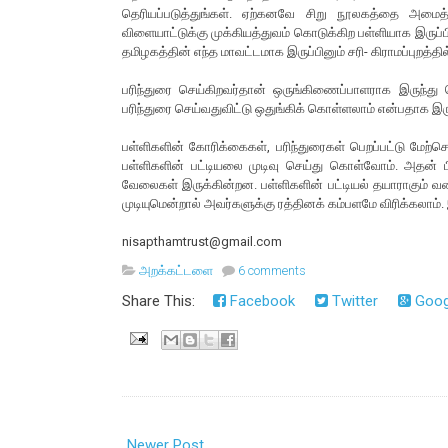
தெரியப்படுத்துங்கள். ஏற்கனவே சிறு நூலகத்தை அமைத்
விளையாட்டுக்கு முக்கியத்துவம் கொடுக்கிற பள்ளியாக இருப
தமிழகத்தின் எந்த மாவட்டமாக இருப்பினும் சரி- கிராமப்புறத்தி
பரிந்துரை செய்கிறவர்தான் ஒருங்கிணைப்பாளராக இருந்து செய
பரிந்துரை செய்வதுவிட்டு ஒதுங்கிக் கொள்ளலாம் என்பதாக இர
பள்ளிகளின் கோரிக்கைகள், பரிந்துரைகள் பெறப்பட்டு மேற
பள்ளிகளின் பட்டியலை முடிவு செய்து கொள்வோம். அதன் பி
வேலைகள் இருக்கின்றன. பள்ளிகளின் பட்டியல் தயாராகும் வர
முடியுமென்றால் அவர்களுக்கு ரத்தினக் கம்பளமே விரிக்கலாம
nisapthamtrust@gmail.com
அறக்கட்டளை
6 comments
Share This:
Facebook
Twitter
Goog
Newer Post