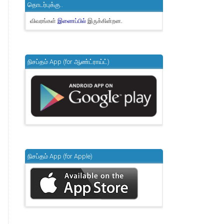
தொடர்புக்கு..
விவரங்கள்
இருக்கின்றன.
இணைப்பில்
நிசப்தம் App (for ஆண்ட்ராய்ட்)
நிசப்தம் App (for Apple)