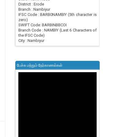
District : Erode
Branch : Nambiyur
IFSC Code : BARB0NAMBIY (5th character is
zero)
SWIFT Code: BARBINBBCOI
Branch Code : NAMBIY (Last 6 Characters of
the IFSC Code)
City : Nambiyur
பேச்சு மற்றும் நேர்காணல்கள்