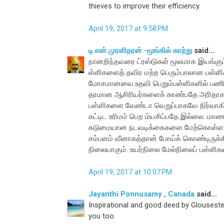
thieves to improve their efficiency.
April 19, 2017 at 9:58 PM
டி.என்.முரளிதரன் -மூங்கில் காற்று
said...
நானறிந்தவரை ட்ரஸ்டுகள் மூலமாக இயங்கும
ள்ளிகளைத் தவிர மற்ற பெரும்பாலான பள்ளி
மோசமானவை.உதவி பெறும்பள்ளிகளில் பணி
தரமான ஆசிரியர்களைக் காண்பதே அரிதாகத் 
பள்ளிகளை வேண்டா வெறுப்பாகவே நிர்வாகிகள
கட்டிட உரிமம் பெற ம்யசிப்பதே இல்லை. மாண
கடுமையான நடவடிக்கைகளை மேற்கொள்ள முட
சம்பளம் வீனாகத்தான் போய்க் கொண்டிருக
நிலையாகும். உயர்நிலை மேல்நிலைப் பள்ளிகள
April 19, 2017 at 10:07 PM
Jayanthi Ponnusamy , Canada
said...
Inspirational and good deed by Glousester
you too.