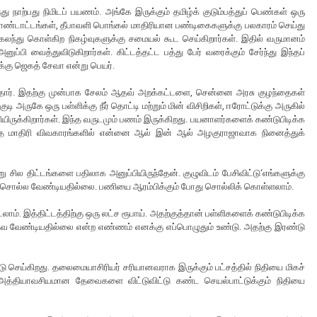
 நாற்பது நிமிடப் பயணம். அங்கே இருக்கும் தமிழ்க் குடும்பத்துப் பெண்கள் ஒரு
 கொண்டாட்டங்கள், தீபாவளி பொங்கல் மாதிரியான பண்டிகைகளுக்கு பலகாரம் செய்து
் கலந்து கொள்கிற நிகழ்வுகளுக்கு சமையல் கூட செய்கிறார்கள். இதில் வருமானம்
்பி வைத்துவிடுகிறார்கள். கிட்டத்தட்ட பத்து பேர் வரைக்கும் சேர்ந்து இந்தப்
்கு ஜெகத் சேவா என்று பெயர்.
ருந்தார். இதற்கு முன்பாக சேலம் ஆதவ் அறக்கட்டளை, சென்னை அரசு குழந்தைகள்
ருகே ஒரு பள்ளிக்கு நீர் தொட்டி மற்றும் மின் விசிறிகள், ஈரோட்டுக்கு அருகில்
வியிருக்கிறார்கள். இந்த வருடமும் பணம் இருக்கிறது. பயனாளர்களைக் கண்டுபிடிக்க
இந்த மாதிரி விவகாரங்களில் என்னை ஆல் இன் ஆல் அழகுராஜாவாக நினைத்துக்
 சில திட்டங்களை பதிலாக அனுப்பியிருந்தேன். குழுவிடம் பேசிவிட்டு‘எங்களுக்கு
தே சொல்ல வேண்டியதில்லை. பணியை ஆரம்பிக்கும் போது சொல்லிக் கொள்ளலாம்.
். இத்திட்டத்திற்கு ஒரு லட்ச ரூபாய். அதற்குத்தான் பள்ளிகளைக் கண்டுபிடிக்க
 உதவ வேண்டியதில்லை என்ற எண்ணம் எனக்கு எப்பொழுதும் உண்டு. அதற்கு இரண்டு
டு செய்கிறது. தலைமையாசிரியர் சரியானவராக இருக்கும் பட்சத்தில் நிதியை மிகச்
ல் அத்தியாவசியமான தேவைகளை விட்டுவிட்டு கண்ட செயல்பாட்டுக்கும் நிதியை