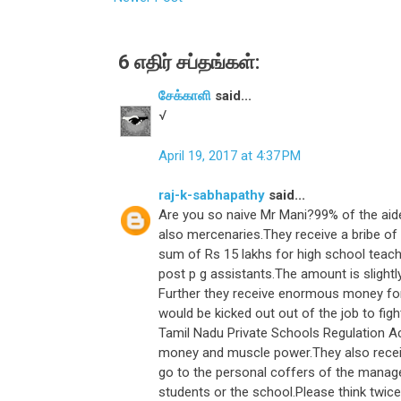
6 எதிர் சப்தங்கள்:
சேக்காளி
said...
√
April 19, 2017 at 4:37 PM
raj-k-sabhapathy
said...
Are you so naive Mr Mani?99% of the aid
also mercenaries.They receive a bribe o
sum of Rs 15 lakhs for high school teac
post p g assistants.The amount is slightl
Further they receive enormous money for 
would be kicked out out of the job to fig
Tamil Nadu Private Schools Regulation Act,
money and muscle power.They also receive
go to the personal coffers of the manage
students or the school.Please think twice