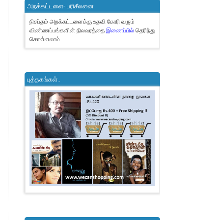
அறக்கட்டளை- பரிசீலனை
நிசப்தம் அறக்கட்டளைக்கு உதவி கோரி வரும்
விண்ணப்பங்களின் நிலவரத்தை
இணைப்பில்
தெரிந்து
கொள்ளலாம்.
புத்தகங்கள்..