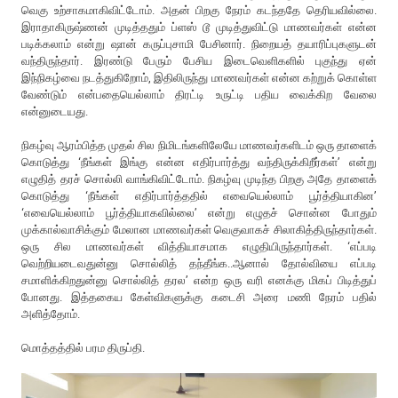
வெகு உற்சாகமாகிவிட்டோம். அதன் பிறகு நேரம் கடந்ததே தெரியவில்லை.
இராதாகிருஷ்ணன் முடித்ததும் ப்ளஸ் டூ முடித்துவிட்டு மாணவர்கள் என்ன
படிக்கலாம் என்று ஷான் கருப்புசாமி பேசினார். நிறையத் தயாரிப்புகளுடன்
வந்திருந்தார். இரண்டு பேரும் பேசிய இடைவெளிகளில் புகுந்து ஏன்
இந்நிகழ்வை நடத்துகிறோம், இதிலிருந்து மாணவர்கள் என்ன கற்றுக் கொள்ள
வேண்டும் என்பதையெல்லாம் திரட்டி உருட்டி பதிய வைக்கிற வேலை
என்னுடையது.
நிகழ்வு ஆரம்பித்த முதல் சில நிமிடங்களிலேயே மாணவர்களிடம் ஒரு தாளைக்
கொடுத்து ‘நீங்கள் இங்கு என்ன எதிர்பார்த்து வந்திருக்கிறீர்கள்’ என்று
எழுதித் தரச் சொல்லி வாங்கிவிட்டோம். நிகழ்வு முடிந்த பிறகு அதே தாளைக்
கொடுத்து ‘நீங்கள் எதிர்பார்த்ததில் எவையெல்லாம் பூர்த்தியாகின’
‘எவையெல்லாம் பூர்த்தியாகவில்லை’ என்று எழுதச் சொன்ன போதும்
முக்கால்வாசிக்கும் மேலான மாணவர்கள் வெகுவாகச் சிலாகித்திருந்தார்கள்.
ஒரு சில மாணவர்கள் வித்தியாசமாக எழுதியிருந்தார்கள். ‘எப்படி
வெற்றியடைவதுன்னு சொல்லித் தந்தீங்க..ஆனால் தோல்வியை எப்படி
சமாளிக்கிறதுன்னு சொல்லித் தரல’ என்ற ஒரு வரி எனக்கு மிகப் பிடித்துப்
போனது. இத்தகைய கேள்விகளுக்கு கடைசி அரை மணி நேரம் பதில்
அளித்தோம்.
மொத்தத்தில் பரம திருப்தி.