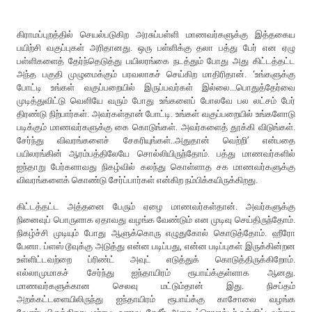
கிராமப்புறத்தில் செயல்படுகிற அரசுப்பள்ளி மாணவர்களுக்கு இத்தகைய
பயிற்சி வகுப்புகள் அரிதானது. ஒரு பள்ளிக்கு தலா பத்து பேர் என ஏழு
பள்ளிகளைத் தேர்ந்தெடுத்து பயிலரங்கை நடத்தும் போது அது கிட்டத்தட்ட
அந்த பகுதி முழுமைக்கும் பரவலாகச் செய்கிற மாதிரிதான். ‘உங்களுக்கு
போட்டி உங்கள் வகுப்பறையில் இருப்பவர்கள் இல்லை...பொதுத்தேர்வை
முடித்துவிட்டு வெளியே வரும் போது உங்களைப் போலவே பல லட்சம் பேர்
திரண்டு நிற்பார்கள். அவர்கள்தான் போட்டி. உங்கள் வகுப்பறையில் உங்களோடு
படிக்கும் மாணவர்களுக்கு கை கொடுங்கள். அவர்களைத் தூக்கி விடுங்கள்.
சேர்ந்து விவரங்களைச் சேகரியுங்கள்..அதுதான் வெற்றி’ என்பதை
பயிலரங்கின் ஆரம்பத்திலேயே சொல்லியிருந்தோம். பத்து மாணவர்களில்
ஐந்தாறு பேர்களாவது நிகழ்வில் கலந்து கொள்ளாத சக மாணவர்களுக்கு
விவரங்களைக் கொண்டு சேர்ப்பார்கள் என்கிற நம்பிக்கயிருக்கிறது.
கிட்டத்தட்ட அத்தனை பேரும் ஏழை மாணவர்கள்தான். அவர்களுக்கு
நினைவுப் பொருளாக ஏதாவது வழங்க வேண்டும் என முடிவு செய்திருந்தோம்.
நிகழ்ச்சி முடியும் போது ஆளுக்கொரு எழுதுகோல் கொடுத்தோம். ஹீரோ
பேனா. ப்ளஸ் டூவுக்கு அடுத்து என்ன படிப்பது, என்ன படிப்புகள் இருக்கின்றன
உள்ளிட்டவற்றை ப்ரிண்ட் அவுட் எடுத்துக் கொடுத்திருக்கிறோம்.
எல்லாமுமாகச் சேர்ந்து ஐந்தாயிரம் ரூபாய்க்குள்ளாக ஆனது.
மாணவர்களுக்கான செலவு மட்டும்தான் இது. நிசப்தம்
அறக்கட்டளையிலிருந்து ஐந்தாயிரம் ரூபாய்க்கு காசோலை வழங்க