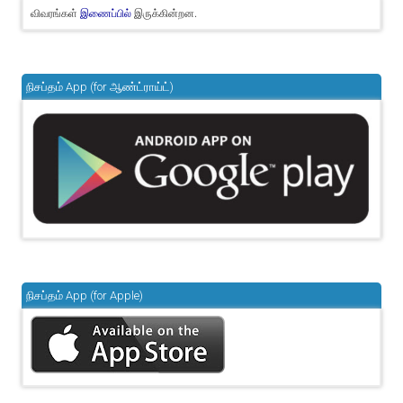
விவரங்கள்
இருக்கின்றன.
இணைப்பில்
நிசப்தம் App (for ஆண்ட்ராய்ட்)
நிசப்தம் App (for Apple)