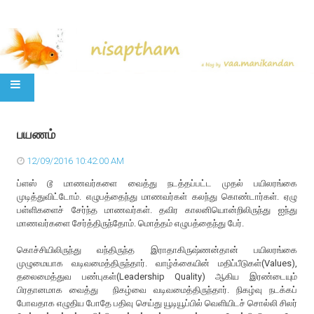
SKIP TO CONTENT
பயணம்
12/09/2016 10:42:00 AM
ப்ளஸ் டூ மாணவர்களை வைத்து நடத்தப்பட்ட முதல் பயிலரங்கை
முடித்துவிட்டோம். எழுபத்தைந்து மாணவர்கள் கலந்து கொண்டார்கள். ஏழு
பள்ளிகளைச் சேர்ந்த மாணவர்கள். தவிர காலனியொன்றிலிருந்து ஐந்து
மாணவர்களை சேர்த்திருந்தோம். மொத்தம் எழுபத்தைந்து பேர்.
கொச்சியிலிருந்து வந்திருந்த இராதாகிருஷ்ணன்தான் பயிலரங்கை
முழுமையாக வடிவமைத்திருந்தார். வாழ்க்கையின் மதிப்பீடுகள்(Values),
தலைமைத்துவ பண்புகள்(Leadership Quality) ஆகிய இரண்டையும்
பிரதானமாக வைத்து நிகழ்வை வடிவமைத்திருந்தார். நிகழ்வு நடக்கப்
போவதாக எழுதிய போதே பதிவு செய்து யூடியூப்பில் வெளியிடச் சொல்லி சிலர்