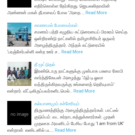
எதிர்கொள்ள நேர்கிறது. ஜெயலலிதாவின்
அண்ணன் மகள் தீபாவைப் போல ‘அதை …
Read More
காணாமல் போனவர்கள்
சமணம் பற்றி எழுதிய கட்டுரையைப் பிரசுரம் செய்த
ஒன்றிரண்டு நாட்களில் தமிழாசிரியர் ஒருவர்
அழைத்திருந்தார். அந்தக் கட்டுரையில்
‘பரஞ்சேர்பள்ளி என்ற ஊர் ச…
Read More
தீ மூட்டுதல்
இரண்டொரு நாட்களுக்கு முன்பாக பசுமை கோபி
கார்த்திகேயன் அழைத்து ‘ஆர்.டி.ஓவா
வந்திருக்கிறவருக்கு உங்களைத் தெரியுமாம்’
என்றார். வீட்டிலிருப்பவர்களிடமெல்…
Read More
கல்யாணமும் கச்சேரியும்
திருமணத்திற்கு அழைத்திருந்தார்கள். பாட்டீல்
குடும்பம். வட கர்நாடகத்துக்காரர்கள். முதன்
முதலாக அவனிடம் பேசிய போது 'I am from UK'
என்றான். லண்டனில் பட…
Read More