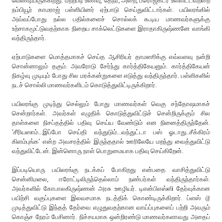
வேண்டியிருக்கிறது. மற்றபடி உணவு, தேநீர், அறை, ப்ரொஜக்டர் உள்ளிட்டவற்றை
நம்பியூர் காமராஜ் பள்ளியினர் ஏற்பாடு செய்துவிட்டார்கள். பயிலரங்கில்
அவ்வப்போது நல்ல பதில்களைச் சொல்லக் கூடிய மாணவர்களுக்கு
உற்சாகமூட்டுவதற்காக நிறைய சாக்லெட்டுகளை இராதாகிருஷ்ணனே வாங்கி
வந்திருந்தார்.
ஏற்பாடுகளை மொத்தமாகச் செய்த ஆசிரியர் தாமஸூக்கு எவ்வளவு நன்றி
சொன்னாலும் தகும். அவரோடு சேர்ந்து கார்த்திகேயனும். கார்த்திகேயன்
நிகழ்வு முடியும் போது சில மரக்கன்றுகளை எடுத்து வந்திருந்தார். பள்ளிகளில்
நடச் சொல்லி மாணவர்களிடம் கொடுத்துவிட்டிருக்கிறார்.
பயிலரங்கு முடிந்து செல்லும் போது மாணவர்கள் வெகு சந்தோஷமாகச்
சென்றார்கள். அவர்கள் எழுதிக் கொடுத்துவிட்டுச் சென்றிருக்கும் சில
தாள்களை நிசப்தத்தில் பதிவு செய்ய வேண்டும் என நினைத்திருந்தேன்.
‘சீரியஸாம்...இப்போ செய்தி வந்துடும்...வந்துட்டா பஸ் ஓடாது..சீக்கிரம்
கிளம்புங்க’ என்ற அவசரத்தில் இருந்ததால் ஊரிலேயே மறந்து வைத்துவிட்டு
வந்துவிட்டேன். இன்னொரு நாள் பொறுமையாக பதிவு செய்கிறேன்.
இப்படியொரு பயிலரங்கு நடக்கப் போகிறது என்பதை வாசித்துவிட்டு
சென்னிமலை, ஈரோட்டிலிருந்தெல்லாம் நண்பர்கள் வந்திருந்தார்கள்.
அவர்களில் கோபாலகிருஷ்ணன் அரசு ஊழியர். டிஎன்பிஎஸ்ஸி தேர்வுக்கான
பயிற்சி வகுப்புகளை இலவசமாக நடத்திக் கொண்டிருக்கிறார். ப்ளஸ் டூ
முடித்துவிட்டு இந்தத் தேர்வை எழுதுவதற்கான வாய்ப்புகளைப் பற்றி அவரும்
கொஞ்ச நேரம் பேசினார். நிச்சயமாக ஒன்றிரண்டு மாணவர்களாவது அதைப்