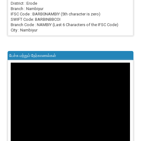
District : Erode
Branch : Nambiyur
IFSC Code : BARB0NAMBIY (5th character is zero)
SWIFT Code: BARBINBBCOI
Branch Code : NAMBIY (Last 6 Characters of the IFSC Code)
City : Nambiyur
பேச்சு மற்றும் நேர்காணல்கள்