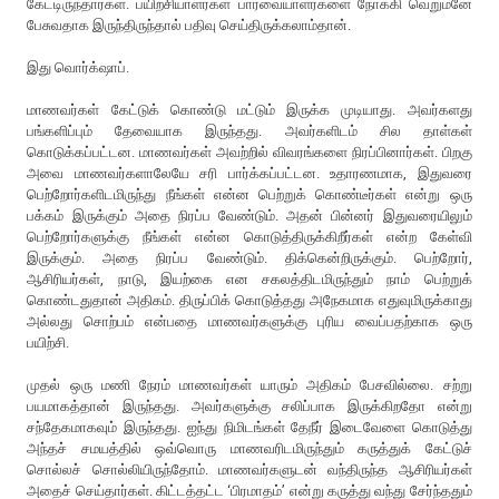
கேட்டிருந்தார்கள். பயிற்சியாளர்கள் பார்வையாளர்களை நோக்கி வெறுமனே
பேசுவதாக இருந்திருந்தால் பதிவு செய்திருக்கலாம்தான்.
இது வொர்க்‌ஷாப்.
மாணவர்கள் கேட்டுக் கொண்டு மட்டும் இருக்க முடியாது. அவர்களது
பங்களிப்பும் தேவையாக இருந்தது. அவர்களிடம் சில தாள்கள்
கொடுக்கப்பட்டன. மாணவர்கள் அவற்றில் விவரங்களை நிரப்பினார்கள். பிறகு
அவை மாணவர்களாலேயே சரி பார்க்கப்பட்டன. உதாரணமாக, இதுவரை
பெற்றோர்களிடமிருந்து நீங்கள் என்ன பெற்றுக் கொண்டீர்கள் என்று ஒரு
பக்கம் இருக்கும் அதை நிரப்ப வேண்டும். அதன் பின்னர் இதுவரையிலும்
பெற்றோர்களுக்கு நீங்கள் என்ன கொடுத்திருக்கிறீர்கள் என்ற கேள்வி
இருக்கும். அதை நிரப்ப வேண்டும். திக்கென்றிருக்கும். பெற்றோர்,
ஆசிரியர்கள், நாடு, இயற்கை என சகலத்திடமிருந்தும் நாம் பெற்றுக்
கொண்டதுதான் அதிகம். திருப்பிக் கொடுத்தது அநேகமாக எதுவுமிருக்காது
அல்லது சொற்பம் என்பதை மாணவர்களுக்கு புரிய வைப்பதற்காக ஒரு
பயிற்சி.
முதல் ஒரு மணி நேரம் மாணவர்கள் யாரும் அதிகம் பேசவில்லை. சற்று
பயமாகத்தான் இருந்தது. அவர்களுக்கு சலிப்பாக இருக்கிறதோ என்று
சந்தேகமாகவும் இருந்தது. ஐந்து நிமிடங்கள் தேநீர் இடைவேளை கொடுத்து
அந்தச் சமயத்தில் ஒவ்வொரு மாணவரிடமிருந்தும் கருத்துக் கேட்டுச்
சொல்லச் சொல்லியிருந்தோம். மாணவர்களுடன் வந்திருந்த ஆசிரியர்கள்
அதைச் செய்தார்கள். கிட்டத்தட்ட ‘பிரமாதம்’ என்று கருத்து வந்து சேர்ந்ததும்