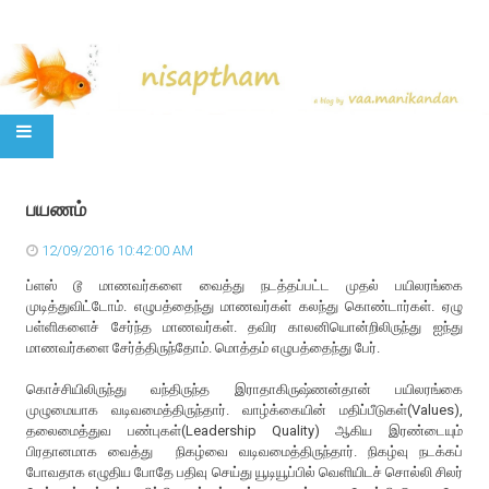
SKIP TO CONTENT
பயணம்
12/09/2016 10:42:00 AM
ப்ளஸ் டூ மாணவர்களை வைத்து நடத்தப்பட்ட முதல் பயிலரங்கை
முடித்துவிட்டோம். எழுபத்தைந்து மாணவர்கள் கலந்து கொண்டார்கள். ஏழு
பள்ளிகளைச் சேர்ந்த மாணவர்கள். தவிர காலனியொன்றிலிருந்து ஐந்து
மாணவர்களை சேர்த்திருந்தோம். மொத்தம் எழுபத்தைந்து பேர்.
கொச்சியிலிருந்து வந்திருந்த இராதாகிருஷ்ணன்தான் பயிலரங்கை
முழுமையாக வடிவமைத்திருந்தார். வாழ்க்கையின் மதிப்பீடுகள்(Values),
தலைமைத்துவ பண்புகள்(Leadership Quality) ஆகிய இரண்டையும்
பிரதானமாக வைத்து நிகழ்வை வடிவமைத்திருந்தார். நிகழ்வு நடக்கப்
போவதாக எழுதிய போதே பதிவு செய்து யூடியூப்பில் வெளியிடச் சொல்லி சிலர்