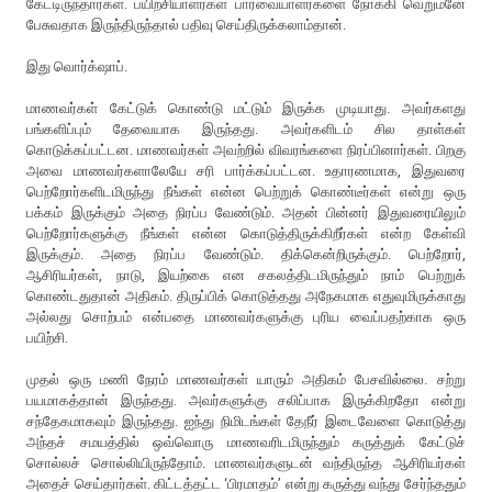
கேட்டிருந்தார்கள். பயிற்சியாளர்கள் பார்வையாளர்களை நோக்கி வெறுமனே
பேசுவதாக இருந்திருந்தால் பதிவு செய்திருக்கலாம்தான்.
இது வொர்க்‌ஷாப்.
மாணவர்கள் கேட்டுக் கொண்டு மட்டும் இருக்க முடியாது. அவர்களது
பங்களிப்பும் தேவையாக இருந்தது. அவர்களிடம் சில தாள்கள்
கொடுக்கப்பட்டன. மாணவர்கள் அவற்றில் விவரங்களை நிரப்பினார்கள். பிறகு
அவை மாணவர்களாலேயே சரி பார்க்கப்பட்டன. உதாரணமாக, இதுவரை
பெற்றோர்களிடமிருந்து நீங்கள் என்ன பெற்றுக் கொண்டீர்கள் என்று ஒரு
பக்கம் இருக்கும் அதை நிரப்ப வேண்டும். அதன் பின்னர் இதுவரையிலும்
பெற்றோர்களுக்கு நீங்கள் என்ன கொடுத்திருக்கிறீர்கள் என்ற கேள்வி
இருக்கும். அதை நிரப்ப வேண்டும். திக்கென்றிருக்கும். பெற்றோர்,
ஆசிரியர்கள், நாடு, இயற்கை என சகலத்திடமிருந்தும் நாம் பெற்றுக்
கொண்டதுதான் அதிகம். திருப்பிக் கொடுத்தது அநேகமாக எதுவுமிருக்காது
அல்லது சொற்பம் என்பதை மாணவர்களுக்கு புரிய வைப்பதற்காக ஒரு
பயிற்சி.
முதல் ஒரு மணி நேரம் மாணவர்கள் யாரும் அதிகம் பேசவில்லை. சற்று
பயமாகத்தான் இருந்தது. அவர்களுக்கு சலிப்பாக இருக்கிறதோ என்று
சந்தேகமாகவும் இருந்தது. ஐந்து நிமிடங்கள் தேநீர் இடைவேளை கொடுத்து
அந்தச் சமயத்தில் ஒவ்வொரு மாணவரிடமிருந்தும் கருத்துக் கேட்டுச்
சொல்லச் சொல்லியிருந்தோம். மாணவர்களுடன் வந்திருந்த ஆசிரியர்கள்
அதைச் செய்தார்கள். கிட்டத்தட்ட ‘பிரமாதம்’ என்று கருத்து வந்து சேர்ந்ததும்