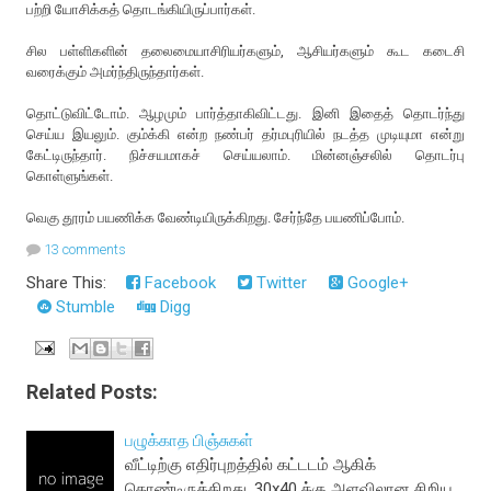
பற்றி யோசிக்கத் தொடங்கியிருப்பார்கள்.
சில பள்ளிகளின் தலைமையாசிரியர்களும், ஆசியர்களும் கூட கடைசி
வரைக்கும் அமர்ந்திருந்தார்கள்.
தொட்டுவிட்டோம். ஆழமும் பார்த்தாகிவிட்டது. இனி இதைத் தொடர்ந்து
செய்ய இயலும். கும்க்கி என்ற நண்பர் தர்மபுரியில் நடத்த முடியுமா என்று
கேட்டிருந்தார். நிச்சயமாகச் செய்யலாம். மின்னஞ்சலில் தொடர்பு
கொள்ளுங்கள்.
வெகு தூரம் பயணிக்க வேண்டியிருக்கிறது. சேர்ந்தே பயணிப்போம்.
13 comments
Share This:
Facebook
Twitter
Google+
Stumble
Digg
Related Posts:
பழுக்காத பிஞ்சுகள்
வீட்டிற்கு எதிர்புறத்தில் கட்டடம் ஆகிக்
கொண்டிருக்கிறது. 30x40 க்கு அளவிலான சிறிய