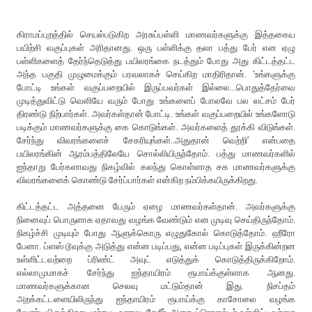
கிராமப்புறத்தில் செயல்படுகிற அரசுப்பள்ளி மாணவர்களுக்கு இத்தகைய
பயிற்சி வகுப்புகள் அரிதானது. ஒரு பள்ளிக்கு தலா பத்து பேர் என ஏழு
பள்ளிகளைத் தேர்ந்தெடுத்து பயிலரங்கை நடத்தும் போது அது கிட்டத்தட்ட
அந்த பகுதி முழுமைக்கும் பரவலாகச் செய்கிற மாதிரிதான். ‘உங்களுக்கு
போட்டி உங்கள் வகுப்பறையில் இருப்பவர்கள் இல்லை...பொதுத்தேர்வை
முடித்துவிட்டு வெளியே வரும் போது உங்களைப் போலவே பல லட்சம் பேர்
திரண்டு நிற்பார்கள். அவர்கள்தான் போட்டி. உங்கள் வகுப்பறையில் உங்களோடு
படிக்கும் மாணவர்களுக்கு கை கொடுங்கள். அவர்களைத் தூக்கி விடுங்கள்.
சேர்ந்து விவரங்களைச் சேகரியுங்கள்..அதுதான் வெற்றி’ என்பதை
பயிலரங்கின் ஆரம்பத்திலேயே சொல்லியிருந்தோம். பத்து மாணவர்களில்
ஐந்தாறு பேர்களாவது நிகழ்வில் கலந்து கொள்ளாத சக மாணவர்களுக்கு
விவரங்களைக் கொண்டு சேர்ப்பார்கள் என்கிற நம்பிக்கயிருக்கிறது.
கிட்டத்தட்ட அத்தனை பேரும் ஏழை மாணவர்கள்தான். அவர்களுக்கு
நினைவுப் பொருளாக ஏதாவது வழங்க வேண்டும் என முடிவு செய்திருந்தோம்.
நிகழ்ச்சி முடியும் போது ஆளுக்கொரு எழுதுகோல் கொடுத்தோம். ஹீரோ
பேனா. ப்ளஸ் டூவுக்கு அடுத்து என்ன படிப்பது, என்ன படிப்புகள் இருக்கின்றன
உள்ளிட்டவற்றை ப்ரிண்ட் அவுட் எடுத்துக் கொடுத்திருக்கிறோம்.
எல்லாமுமாகச் சேர்ந்து ஐந்தாயிரம் ரூபாய்க்குள்ளாக ஆனது.
மாணவர்களுக்கான செலவு மட்டும்தான் இது. நிசப்தம்
அறக்கட்டளையிலிருந்து ஐந்தாயிரம் ரூபாய்க்கு காசோலை வழங்க