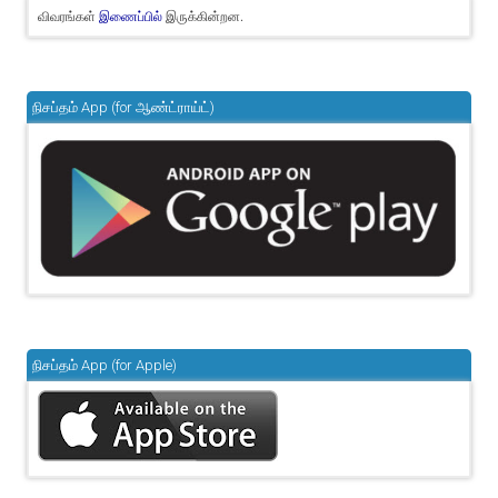
விவரங்கள்
இருக்கின்றன.
இணைப்பில்
நிசப்தம் App (for ஆண்ட்ராய்ட்)
நிசப்தம் App (for Apple)