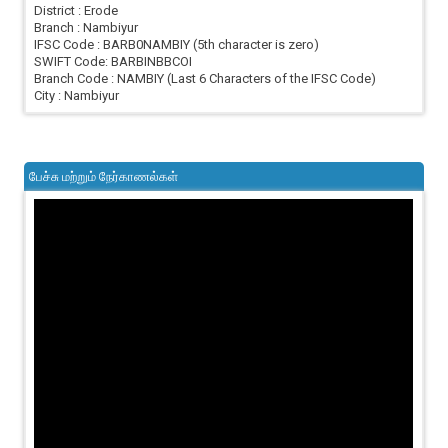
District : Erode
Branch : Nambiyur
IFSC Code : BARB0NAMBIY (5th character is zero)
SWIFT Code: BARBINBBCOI
Branch Code : NAMBIY (Last 6 Characters of the IFSC Code)
City : Nambiyur
பேச்சு மற்றும் நேர்காணல்கள்