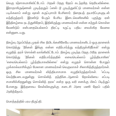
வெகு உற்சாகமாகிவிட்டோம். அதன் பிறகு நேரம் கடந்ததே தெரியவில்லை.
இராதாகிருஷ்ணன் முடித்ததும் ப்ளஸ் டூ முடித்துவிட்டு மாணவர்கள் என்ன
படிக்கலாம் என்று ஷான் கருப்புசாமி பேசினார். நிறையத் தயாரிப்புகளுடன்
வந்திருந்தார். இரண்டு பேரும் பேசிய இடைவெளிகளில் புகுந்து ஏன்
இந்நிகழ்வை நடத்துகிறோம், இதிலிருந்து மாணவர்கள் என்ன கற்றுக் கொள்ள
வேண்டும் என்பதையெல்லாம் திரட்டி உருட்டி பதிய வைக்கிற வேலை
என்னுடையது.
நிகழ்வு ஆரம்பித்த முதல் சில நிமிடங்களிலேயே மாணவர்களிடம் ஒரு தாளைக்
கொடுத்து ‘நீங்கள் இங்கு என்ன எதிர்பார்த்து வந்திருக்கிறீர்கள்’ என்று
எழுதித் தரச் சொல்லி வாங்கிவிட்டோம். நிகழ்வு முடிந்த பிறகு அதே தாளைக்
கொடுத்து ‘நீங்கள் எதிர்பார்த்ததில் எவையெல்லாம் பூர்த்தியாகின’
‘எவையெல்லாம் பூர்த்தியாகவில்லை’ என்று எழுதச் சொன்ன போதும்
முக்கால்வாசிக்கும் மேலான மாணவர்கள் வெகுவாகச் சிலாகித்திருந்தார்கள்.
ஒரு சில மாணவர்கள் வித்தியாசமாக எழுதியிருந்தார்கள். ‘எப்படி
வெற்றியடைவதுன்னு சொல்லித் தந்தீங்க..ஆனால் தோல்வியை எப்படி
சமாளிக்கிறதுன்னு சொல்லித் தரல’ என்ற ஒரு வரி எனக்கு மிகப் பிடித்துப்
போனது. இத்தகைய கேள்விகளுக்கு கடைசி அரை மணி நேரம் பதில்
அளித்தோம்.
மொத்தத்தில் பரம திருப்தி.