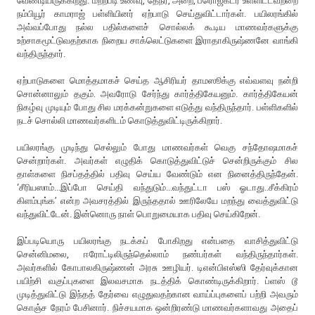
வேண்டியிருக்கிறது. மற்றபடி உணவு, தேநீர், அறை, ப்ரொஜக்டர் உள்ளிட்டவற்றை
நம்பியூர் காமராஜ் பள்ளியினர் ஏற்பாடு செய்துவிட்டார்கள். பயிலரங்கில்
அவ்வப்போது நல்ல பதில்களைச் சொல்லக் கூடிய மாணவர்களுக்கு
உற்சாகமூட்டுவதற்காக நிறைய சாக்லெட்டுகளை இராதாகிருஷ்ணனே வாங்கி
வந்திருந்தார்.
ஏற்பாடுகளை மொத்தமாகச் செய்த ஆசிரியர் தாமஸூக்கு எவ்வளவு நன்றி
சொன்னாலும் தகும். அவரோடு சேர்ந்து கார்த்திகேயனும். கார்த்திகேயன்
நிகழ்வு முடியும் போது சில மரக்கன்றுகளை எடுத்து வந்திருந்தார். பள்ளிகளில்
நடச் சொல்லி மாணவர்களிடம் கொடுத்துவிட்டிருக்கிறார்.
பயிலரங்கு முடிந்து செல்லும் போது மாணவர்கள் வெகு சந்தோஷமாகச்
சென்றார்கள். அவர்கள் எழுதிக் கொடுத்துவிட்டுச் சென்றிருக்கும் சில
தாள்களை நிசப்தத்தில் பதிவு செய்ய வேண்டும் என நினைத்திருந்தேன்.
‘சீரியஸாம்...இப்போ செய்தி வந்துடும்...வந்துட்டா பஸ் ஓடாது..சீக்கிரம்
கிளம்புங்க’ என்ற அவசரத்தில் இருந்ததால் ஊரிலேயே மறந்து வைத்துவிட்டு
வந்துவிட்டேன். இன்னொரு நாள் பொறுமையாக பதிவு செய்கிறேன்.
இப்படியொரு பயிலரங்கு நடக்கப் போகிறது என்பதை வாசித்துவிட்டு
சென்னிமலை, ஈரோட்டிலிருந்தெல்லாம் நண்பர்கள் வந்திருந்தார்கள்.
அவர்களில் கோபாலகிருஷ்ணன் அரசு ஊழியர். டிஎன்பிஎஸ்ஸி தேர்வுக்கான
பயிற்சி வகுப்புகளை இலவசமாக நடத்திக் கொண்டிருக்கிறார். ப்ளஸ் டூ
முடித்துவிட்டு இந்தத் தேர்வை எழுதுவதற்கான வாய்ப்புகளைப் பற்றி அவரும்
கொஞ்ச நேரம் பேசினார். நிச்சயமாக ஒன்றிரண்டு மாணவர்களாவது அதைப்