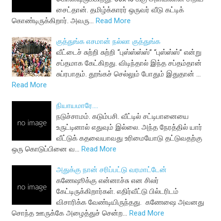
சைட்தான். தமிழ்க்காரர் ஒருவர் வீடு கட்டிக்
கொண்டிருக்கிறார். அவரு…
Read More
குத்துங்க எசமான் நல்லா குத்துங்க
வீட்டைச் சுற்றி சுற்றி “புஸ்ஸ்ஸ்ஸ்” “புஸ்ஸ்ஸ்” என்று
சப்தமாக கேட்கிறது. விடிந்தால் இந்த சப்தம்தான்
சுப்ரபாதம். தூங்கச் செல்லும் போதும் இதுதான் …
Read More
நியாயமாரே....
நடுச்சாமம். கடும்பசி. வீட்டில் சட்டிபானையை
உருட்டினால் எதுவும் இல்லை. அந்த நேரத்தில் யார்
வீட்டுக் கதவையாவது உரிமையோடு தட்டுவதற்கு
ஒரு கொடுப்பினை வ…
Read More
அதுக்கு நான் சரிப்பட்டு வரமாட்டேன்
கணேஷூக்கு என்னாச்சு என சிலர்
கேட்டிருக்கிறார்கள். எதிர்வீட்டு பில்டரிடம்
விசாரிக்க வேண்டியிருந்தது. கணேஷை அவனது
சொந்த ஊருக்கே அழைத்துச் சென்ற…
Read More