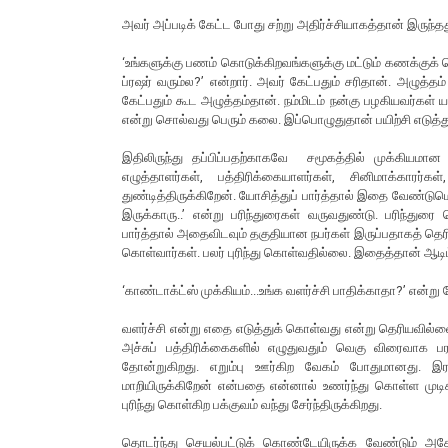
அவர் அப்படிக் கேட்ட போது சற்று அதிர்ச்சியாகத்தான் இருந்த
‘உங்களுக்கு பணம் கொடுக்கிறவங்களுக்கு மட்டும் கணக்குக் 
ப்ரஷர் வரும்ல?’ என்றார். அவர் கேட்பதும் சரிதான். அழுத்த
கேட்பதும் கூட அழுத்தம்தான். நம்மிடம் நன்கு பழகியவர்கள் 
என்று சொல்வது பெரும் கலை. இப்பொழுதுதான் பயிற்சி எடுத்த
இதிலிருந்து தப்பிப்பதற்காகவே சமூகத்தில் முக்கியமான
எழுத்தாளர்கள், பத்திரிக்கையாளர்கள், சினிமாக்காரர
துண்டித்திருக்கிறேன். யோசித்துப் பார்த்தால் இதை வேண்டும
இருக்காரு..’ என்று பரிந்துரைகள் வருவதுண்டு. பரிந்துரை
பார்த்தால் அதைவிடவும் தகுதியான நபர்கள் இருப்பதாகத் தெரிய
கொள்வார்கள். பலர் புரிந்து கொள்வதில்லை. இதைத்தான் ஆடி
‘காண்டாக்ட்ஸ் முக்கியம்...உங்க வளர்ச்சி பாதிக்காதா?’ என்று 
வளர்ச்சி என்று எதை எடுத்துக் கொள்வது என்று தெரியவில்ல
அச்சுப் பத்திரிக்கைகளில் எழுதுவதும் வெகு விரைவா
தோன்றுகிறது. எறும்பு ஊர்கிற வேகம் போதுமானது. இரண
மாறியிருக்கிறேன் என்பதை என்னால் உணர்ந்து கொள்ள முடி
புரிந்து கொள்கிற பக்குவம் வந்து சேர்ந்திருக்கிறது.
தொடர்ந்து செயல்பட்டுக் கொண்டேயிருக்க வேண்டும் அதே 