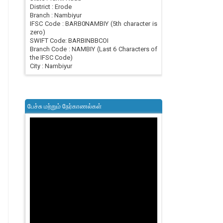
District : Erode
Branch : Nambiyur
IFSC Code : BARB0NAMBIY (5th character is
zero)
SWIFT Code: BARBINBBCOI
Branch Code : NAMBIY (Last 6 Characters of
the IFSC Code)
City : Nambiyur
பேச்சு மற்றும் நேர்காணல்கள்