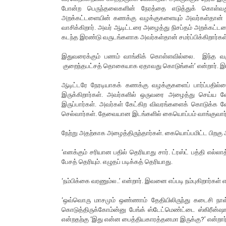
போன்ற பெருந்தலைகளின் நேரத்தை எடுத்துக் கொள்வத
அறக்கட்டளையின் கணக்கு வழக்குகளையும் அவர்கள்தான் பா
வாசிக்கிறார். அவர் ஆடிட்டரை அழைத்து நிசப்தம் அறக்கட்
கடந்த இரண்டு வருடங்களாக அவர்கள்தான் சமர்ப்பிக்கிறார்கள
இதுவரைக்கும் பணம் வாங்கிக் கொள்ளவில்லை. இந்த 
குறைந்தபட்சத் தொகையாக ஏதாவது கொடுங்கள்’ என்றார். இரண
ஆடிட்டரே நேரடியாகக் கணக்கு வழக்குகளைப் பார்ப்பதில்
இருக்கிறார்கள். அவர்களில் ஒருவரை அழைத்து செய்ய வ
இருப்பார்கள். அவர்கள் கேட்கிற விவரங்களைக் கொடுக்க வ
செல்வார்கள். தேவையான இடங்களில் கையொப்பம் வாங்குவார். 
நேற்று அதற்காக அழைத்திருந்தார்கள். கையொப்பமிட்ட பிறகு ஆட
‘எனக்கும் சரியான பதில் தெரியாது சார். ட்ரஸ்ட் பத்தி எல்ல
பேசத் தெரியும். எழுதப் படிக்கத் தெரியாது.
‘நம்பிக்கை வரணும்ல..’ என்றார். இவனை எப்படி நம்புகிறார்கள
‘ஒவ்வொரு மாசமும் ஒண்ணாம் தேதியிலிருந்து கடைசி ந
கொடுத்திருக்கோம்ன்னு பேங்க் ஸ்டேட்மெண்ட்டை ஸ்கிரீன்ஷா
என்றதற்கு ‘இது என்ன பைத்தியகாரத்தனமா இருக்கு?’ என்றார்