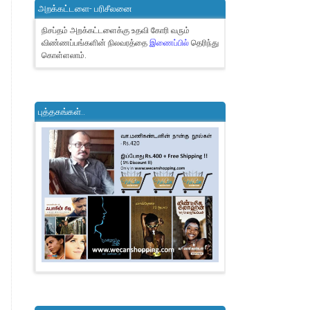
அறக்கட்டளை- பரிசீலனை
நிசப்தம் அறக்கட்டளைக்கு உதவி கோரி வரும்
விண்ணப்பங்களின் நிலவரத்தை
இணைப்பில்
தெரிந்து
கொள்ளலாம்.
புத்தகங்கள்..