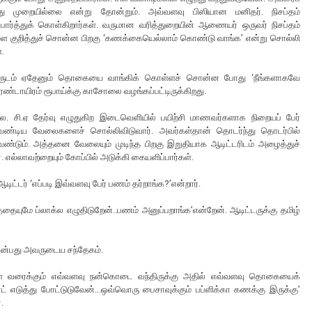
ு முறையில்லை என்று தோன்றும். அவ்வளவு பிஸியான மனிதர். நிசப்தம்
ர்த்துக் கொள்கிறார்கள். வருமான வரித்துறையின் ஆணையர் ஒருவர் நிசப்தம்
டளை குறித்துச் சொன்ன பிறகு ‘கணக்கையெல்லாம் கொண்டு வாங்க’ என்று சொல்லி
்.
வருடம் ஏதேனும் தொகையை வாங்கிக் கொள்ளச் சொன்ன போது ‘நீங்களாகவே
்டாயிரம் ரூபாய்க்கு காசோலை வழங்கப்பட்டிருக்கிறது.
லை. சி.ஏ தேர்வு எழுதுகிற இடைவெளியில் பயிற்சி மாணவர்களாக நிறையப் பேர்
ேண்டிய வேலைகளைச் சொல்லிவிடுவார். அவர்கள்தான் தொடர்ந்து தொடர்பில்
ேண்டும். அத்தனை வேலையும் முடிந்த பிறகு இறுதியாக ஆடிட்டரிடம் அழைத்துச்
எல்லாவற்றையும் கோப்பில் அடுக்கி கையளிப்பார்கள்.
ிட்டர் ‘எப்படி இவ்வளவு பேர் பணம் தர்றாங்க?’என்றார்.
ாத்தையுமே ப்லாக்ல எழுதிடுறேன்..பணம் அனுப்பறாங்க’என்றேன். ஆடிட்டருக்கு தமிழ்
் என்பது அவருடைய சந்தேகம்.
ாள் வரைக்கும் எவ்வளவு நன்கொடை வந்திருக்கு அதில் எவ்வளவு தொகையைக்
ட் எடுத்து போட்டுடுவேன்...ஒவ்வொரு பைசாவுக்கும் பப்ளிக்கா கணக்கு இருக்கு’
.