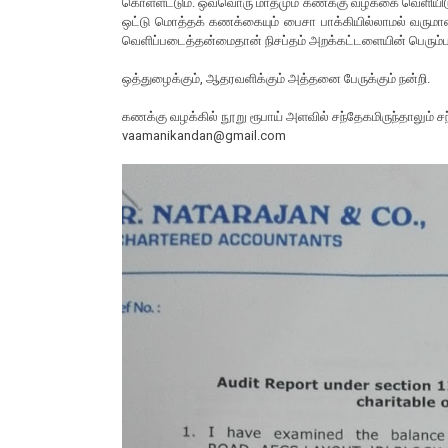
கொள்ளட்டும். ஒவ்வொரு மாதமும் கணக்கு வழக்கை வெளியிடுவ
ஒட்டு மொத்தக் கணக்கையும் பைசா பாக்கியில்லாமல் வருமான 
வெளிப்படைத்தன்மைதான் நிசப்தம் அறக்கட்டளையின் பெரும்ப
ஒத்துழைக்கும், ஆதரவளிக்கும் அத்தனை பேருக்கும் நன்றி.
கணக்கு வழக்கில் நூறு ரூபாய் அளவில் சந்தேகமிருந்தாலும் சந
vaamanikandan@gmail.com