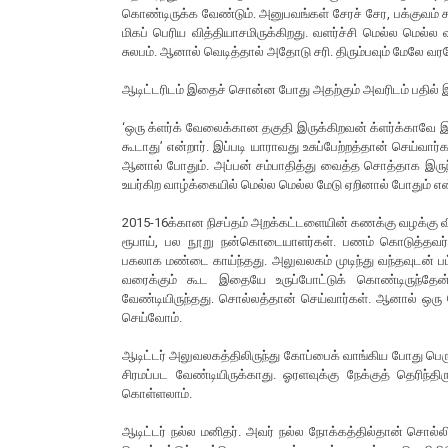
கொண்டிருக்க வேண்டும். அனுபவங்கள் சேரச் சேர, பக்குவம் கூட
மிகப் பெரிய வித்தியாசமிருக்கிறது. வளர்ச்சி மெல்ல மெல்ல
சுலபம். ஆனால் வெடித்தால் அதோடு சரி. திரும்பவும் மேலே வர
ஆடிட்டரிடம் இதைச் சொன்ன போது அதற்கும் அவரிடம் பதில் இ
‘ஒரு க்ளர்க் வேலைக்கான தகுதி இருக்கிறவன் க்ளர்க்காவே இ
கூடாது’ என்றார். இப்படி யாராவது உசுப்பேற்றத்தான் செய்வ
ஆனால் போதும். அப்பன் சம்பாதித்து வைத்த சொத்தாக இருந்
உயர்கிற வாழ்க்கையில் மெல்ல மெல்ல மேடு ஏறினால் போதும் என்று
2015-16க்கான நிசப்தம் அறக்கட்டளையின் கணக்கு வழக்கு வ
ரூபாய், பல நூறு நன்கொடையாளர்கள். பணம் கொடுத்தவர்க
பகலாக மண்டை காய்ந்தது. அலுவலகம் முடிந்து வந்தவுடன் 
வரைக்கும் கூட இதையே உருப்போட்டுக் கொண்டிருந்தேன்
வேண்டியிருந்தது. சொல்லத்தான் செய்வார்கள். ஆனால் ஒரு
செய்வோம்.
ஆடிட்டர் அலுவலகத்திலிருந்து கோப்பைக் வாங்கிய போது ப
சிரமப்பட வேண்டியிருக்காது. ஓரளவுக்கு நேக்குத் தெரிந
கொள்ளலாம்.
ஆடிட்டர் நல்ல மனிதர். அவர் நல்ல நோக்கத்தில்தான் சொல்