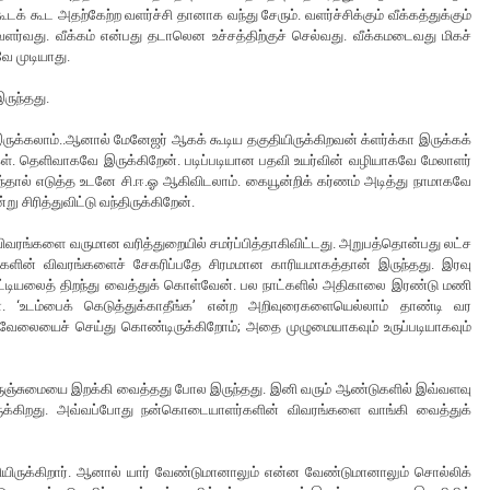
க் கூட அதற்கேற்ற வளர்ச்சி தானாக வந்து சேரும். வளர்ச்சிக்கும் வீக்கத்துக்கும்
 வளர்வது. வீக்கம் என்பது தடாலென உச்சத்திற்குச் செல்வது. வீக்கமடைவது மிகச்
வே முடியாது.
ருந்தது.
ருக்கலாம்..ஆனால் மேனேஜர் ஆகக் கூடிய தகுதியிருக்கிறவன் க்ளர்க்கா இருக்கக்
ார்கள். தெளிவாகவே இருக்கிறேன். படிப்படியான பதவி உயர்வின் வழியாகவே மேலாளர்
தால் எடுத்த உடனே சி.ஈ.ஓ ஆகிவிடலாம். கையூன்றிக் கர்ணம் அடித்து நாமாகவே
 சிரித்துவிட்டு வந்திருக்கிறேன்.
ிவரங்களை வருமான வரித்துறையில் சமர்ப்பித்தாகிவிட்டது. அறுபத்தொன்பது லட்ச
ளின் விவரங்களைச் சேகரிப்பதே சிரமமான காரியமாகத்தான் இருந்தது. இரவு
பட்டியலைத் திறந்து வைத்துக் கொள்வேன். பல நாட்களில் அதிகாலை இரண்டு மணி
. ‘உடம்பைக் கெடுத்துக்காதீங்க’ என்ற அறிவுரைகளையெல்லாம் தாண்டி வர
 வேலையைச் செய்து கொண்டிருக்கிறோம்; அதை முழுமையாகவும் உருப்படியாகவும்
ெருஞ்சுமையை இறக்கி வைத்தது போல இருந்தது. இனி வரும் ஆண்டுகளில் இவ்வளவு
்திருக்கிறது. அவ்வப்போது நன்கொடையாளர்களின் விவரங்களை வாங்கி வைத்துக்
லியிருக்கிறார். ஆனால் யார் வேண்டுமானாலும் என்ன வேண்டுமானாலும் சொல்லிக்