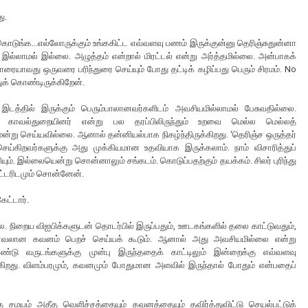
து.
கொடுங்க...எல்லோருக்கும் உங்ககிட்ட எவ்வளவு பணம் இருக்குன்னு தெரிஞ்சுதுன்னா
ம் இல்லாமல் இல்லை. அழுத்தம் என்றால் மிரட்டல் என்று அர்த்தமில்லை. அன்பாகக்
யாரையாவது ஒருவரை பரிந்துரை செய்யும் போது தட்டிக் கழிப்பது பெரும் சிரமம். No
ுக் கொண்டிருக்கிறேன்.
 இடத்தில் இருக்கும் பெரும்பாலானவர்களிடம் அவசியமில்லாமல் பேசுவதில்லை.
்கள், காவல்துறையினர் என்று பல தரப்பிலிருந்தும் உறவை மெல்ல மெல்லத்
ென்று செய்யவில்லை. ஆனால் தன்னியல்பாக நிகழ்ந்திருக்கிறது. ‘தெரிஞ்ச ஒருத்தர்
 செய்கிறவர்களுக்கு அது முக்கியமான உதவியாக இருக்கலாம். நாம் விசாரித்துப்
ும். இல்லையென்று சொன்னாலும் சங்கடம். கொடுப்பதற்கும் தயக்கம். சிலர் புரிந்து
ட்டரிடமும் சொன்னேன்.
கேட்டார்.
ை. நிறைய விஐபிக்களுடன் தொடர்பில் இருப்பதும், ஊடகங்களில் தலை காட்டுவதும்,
க பரவலான கவனம் பெறச் செய்யக் கூடும். ஆனால் அது அவசியமில்லை என்று
்டு வருடங்களுக்கு முன்பு இருந்ததைக் காட்டிலும் இன்றைக்கு எவ்வளவு
கிறது. விளம்பரமும், கவனமும் போதுமான அளவில் இருந்தால் போதும் என்பதைப்
சமயம் அதீத வெளிச்சத்தையும் கவனத்தையும் தவிர்த்துவிட்டு செயல்பட்டுக்