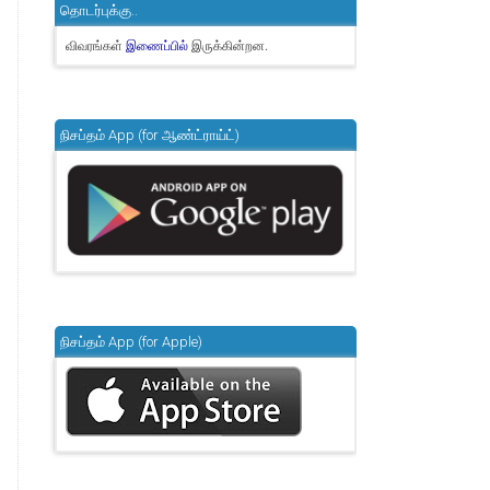
தொடர்புக்கு..
விவரங்கள்
இருக்கின்றன.
இணைப்பில்
நிசப்தம் App (for ஆண்ட்ராய்ட்)
நிசப்தம் App (for Apple)