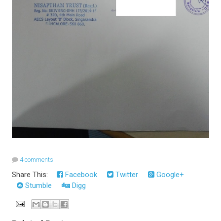
4 comments
Share This:
Facebook
Twitter
Google+
Stumble
Digg