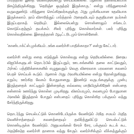
பார்த்தால் இதை வேண்டுமென்று செய்யவில்லை. ஆனால் தன்னியல்பாக
நிகழ்ந்திருக்கிறது. ‘தெரிஞ்ச ஒருத்தர் இருக்காரு..’ என்று பரிந்துரைகள்
வருவதுண்டு. பரிந்துரை செய்கிறவர்களுக்கு அது முக்கியமான உதவியாக
இருக்கலாம். நாம் விசாரித்துப் பார்த்தால் அதைவிடவும் தகுதியான நபர்கள்
இருப்பதாகத் தெரியும். இல்லையென்று சொன்னாலும் சங்கடம்.
கொடுப்பதற்கும் தயக்கம். சிலர் புரிந்து கொள்வார்கள். பலர் புரிந்து
கொள்வதில்லை. இதைத்தான் ஆடிட்டரிடமும் சொன்னேன்.
‘காண்டாக்ட்ஸ் முக்கியம்...உங்க வளர்ச்சி பாதிக்காதா?’ என்று கேட்டார்.
வளர்ச்சி என்று எதை எடுத்துக் கொள்வது என்று தெரியவில்லை. நிறைய
விஐபிக்களுடன் தொடர்பில் இருப்பதும், ஊடகங்களில் தலை காட்டுவதும்,
அச்சுப் பத்திரிக்கைகளில் எழுதுவதும் வெகு விரைவாக பரவலான கவனம்
பெறச் செய்யக் கூடும். ஆனால் அது அவசியமில்லை என்று தோன்றுகிறது.
எறும்பு ஊர்கிற வேகம் போதுமானது. இரண்டு வருடங்களுக்கு முன்பு
இருந்ததைக் காட்டிலும் இன்றைக்கு எவ்வளவு மாறியிருக்கிறேன் என்பதை
என்னால் உணர்ந்து கொள்ள முடிகிறது. விளம்பரமும், கவனமும் போதுமான
அளவில் இருந்தால் போதும் என்பதைப் புரிந்து கொள்கிற பக்குவம் வந்து
சேர்ந்திருக்கிறது.
தொடர்ந்து செயல்பட்டுக் கொண்டேயிருக்க வேண்டும் அதே சமயம் அதீத
வெளிச்சத்தையும் கவனத்தையும் தவிர்த்துவிட்டு செயல்பட்டுக்
கொண்டிருக்க வேண்டும். அனுபவங்கள் சேரச் சேர, பக்குவம் கூடக் கூட
அதற்கேற்ற வளர்ச்சி தானாக வந்து சேரும். வளர்ச்சிக்கும் வீக்கத்துக்கும்