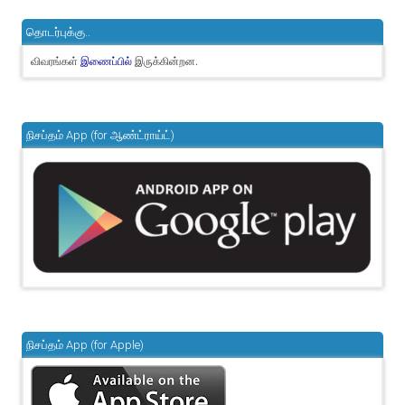
தொடர்புக்கு..
விவரங்கள்
இருக்கின்றன.
இணைப்பில்
நிசப்தம் App (for ஆண்ட்ராய்ட்)
நிசப்தம் App (for Apple)