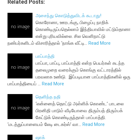
Related Posts:
அசைந்து கொடுத்துவிடக் கூடாது!
கொரோனா, ஊரடங்கு, பிழைப்பு நாறிக்
கொண்டிருப்பதெல்லாம் இந்தியாவில் மட்டும்தானா
என்று புரியவில்லை. சில வெளிநாட்டு
நண்பர்களிடம் விசாரித்தால் ‘நாங்க வீட்டி…
Read More
பாப்பாத்தி
பாப்பா, பாப்பு, பாப்பாத்தி என்ற பெயர்கள் கடந்த
தலைமுறை வரைக்கும் கொங்கு வட்டாரத்தில்
பரவலாக உண்டு. இப்படியான பாப்பாத்திகளில் ஒரு
பாப்பாத்தியைப் …
Read More
தெளிந்த நதி
‘என்னைத் தொட்டு அள்ளிக் கொண்ட’ பாடலை
பிரனிதி பாடும் வீடியோவை திரும்பத் திரும்பக்
கேட்டுக் கொண்டிருந்தாள் பாப்பாத்தி.
‘மடத்துப்பாளையம் லேடி டைகர்ஸ்’ வா…
Read More
ஷாக்