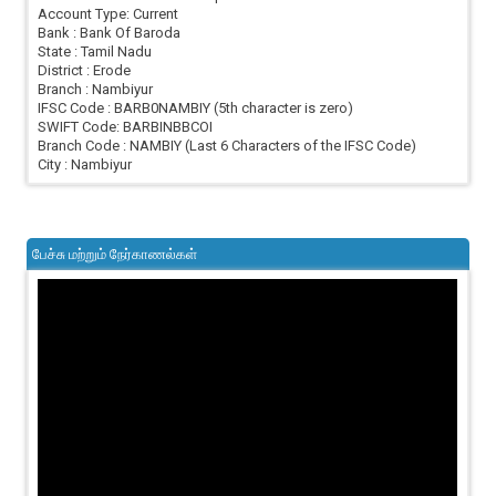
Account Type: Current
Bank : Bank Of Baroda
State : Tamil Nadu
District : Erode
Branch : Nambiyur
IFSC Code : BARB0NAMBIY (5th character is zero)
SWIFT Code: BARBINBBCOI
Branch Code : NAMBIY (Last 6 Characters of the IFSC Code)
City : Nambiyur
பேச்சு மற்றும் நேர்காணல்கள்