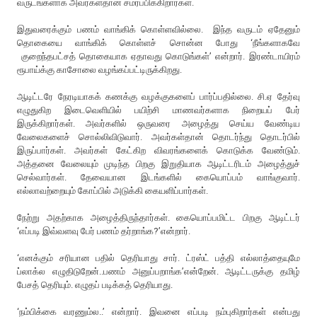
வருடங்களாக அவர்கள்தான் சமர்ப்பிக்கிறார்கள்.
இதுவரைக்கும் பணம் வாங்கிக் கொள்ளவில்லை. இந்த வருடம் ஏதேனும்
தொகையை வாங்கிக் கொள்ளச் சொன்ன போது ‘நீங்களாகவே
குறைந்தபட்சத் தொகையாக ஏதாவது கொடுங்கள்’ என்றார். இரண்டாயிரம்
ரூபாய்க்கு காசோலை வழங்கப்பட்டிருக்கிறது.
ஆடிட்டரே நேரடியாகக் கணக்கு வழக்குகளைப் பார்ப்பதில்லை. சி.ஏ தேர்வு
எழுதுகிற இடைவெளியில் பயிற்சி மாணவர்களாக நிறையப் பேர்
இருக்கிறார்கள். அவர்களில் ஒருவரை அழைத்து செய்ய வேண்டிய
வேலைகளைச் சொல்லிவிடுவார். அவர்கள்தான் தொடர்ந்து தொடர்பில்
இருப்பார்கள். அவர்கள் கேட்கிற விவரங்களைக் கொடுக்க வேண்டும்.
அத்தனை வேலையும் முடிந்த பிறகு இறுதியாக ஆடிட்டரிடம் அழைத்துச்
செல்வார்கள். தேவையான இடங்களில் கையொப்பம் வாங்குவார்.
எல்லாவற்றையும் கோப்பில் அடுக்கி கையளிப்பார்கள்.
நேற்று அதற்காக அழைத்திருந்தார்கள். கையொப்பமிட்ட பிறகு ஆடிட்டர்
‘எப்படி இவ்வளவு பேர் பணம் தர்றாங்க?’என்றார்.
‘எனக்கும் சரியான பதில் தெரியாது சார். ட்ரஸ்ட் பத்தி எல்லாத்தையுமே
ப்லாக்ல எழுதிடுறேன்..பணம் அனுப்பறாங்க’என்றேன். ஆடிட்டருக்கு தமிழ்
பேசத் தெரியும். எழுதப் படிக்கத் தெரியாது.
‘நம்பிக்கை வரணும்ல..’ என்றார். இவனை எப்படி நம்புகிறார்கள் என்பது