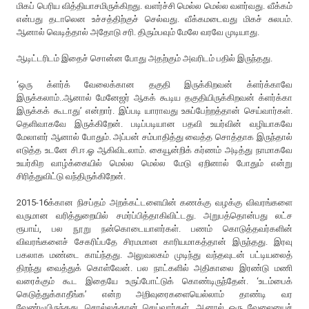
மிகப் பெரிய வித்தியாசமிருக்கிறது. வளர்ச்சி மெல்ல மெல்ல வளர்வது. வீக்கம்
என்பது தடாலென உச்சத்திற்குச் செல்வது. வீக்கமடைவது மிகச் சுலபம்.
ஆனால் வெடித்தால் அதோடு சரி. திரும்பவும் மேலே வரவே முடியாது.
ஆடிட்டரிடம் இதைச் சொன்ன போது அதற்கும் அவரிடம் பதில் இருந்தது.
‘ஒரு க்ளர்க் வேலைக்கான தகுதி இருக்கிறவன் க்ளர்க்காவே
இருக்கலாம்..ஆனால் மேனேஜர் ஆகக் கூடிய தகுதியிருக்கிறவன் க்ளர்க்கா
இருக்கக் கூடாது’ என்றார். இப்படி யாராவது உசுப்பேற்றத்தான் செய்வார்கள்.
தெளிவாகவே இருக்கிறேன். படிப்படியான பதவி உயர்வின் வழியாகவே
மேலாளர் ஆனால் போதும். அப்பன் சம்பாதித்து வைத்த சொத்தாக இருந்தால்
எடுத்த உடனே சி.ஈ.ஓ ஆகிவிடலாம். கையூன்றிக் கர்ணம் அடித்து நாமாகவே
உயர்கிற வாழ்க்கையில் மெல்ல மெல்ல மேடு ஏறினால் போதும் என்று
சிரித்துவிட்டு வந்திருக்கிறேன்.
2015-16க்கான நிசப்தம் அறக்கட்டளையின் கணக்கு வழக்கு விவரங்களை
வருமான வரித்துறையில் சமர்ப்பித்தாகிவிட்டது. அறுபத்தொன்பது லட்ச
ரூபாய், பல நூறு நன்கொடையாளர்கள். பணம் கொடுத்தவர்களின்
விவரங்களைச் சேகரிப்பதே சிரமமான காரியமாகத்தான் இருந்தது. இரவு
பகலாக மண்டை காய்ந்தது. அலுவலகம் முடிந்து வந்தவுடன் பட்டியலைத்
திறந்து வைத்துக் கொள்வேன். பல நாட்களில் அதிகாலை இரண்டு மணி
வரைக்கும் கூட இதையே உருப்போட்டுக் கொண்டிருந்தேன். ‘உடம்பைக்
கெடுத்துக்காதீங்க’ என்ற அறிவுரைகளையெல்லாம் தாண்டி வர
வேண்டியிருந்தது. சொல்லத்தான் செய்வார்கள். ஆனால் ஒரு வேலையைச்