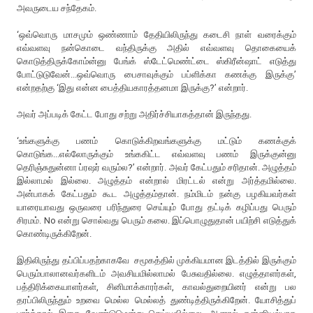
அவருடைய சந்தேகம்.
‘ஒவ்வொரு மாசமும் ஒண்ணாம் தேதியிலிருந்து கடைசி நாள் வரைக்கும்
எவ்வளவு நன்கொடை வந்திருக்கு அதில் எவ்வளவு தொகையைக்
கொடுத்திருக்கோம்ன்னு பேங்க் ஸ்டேட்மெண்ட்டை ஸ்கிரீன்ஷாட் எடுத்து
போட்டுடுவேன்...ஒவ்வொரு பைசாவுக்கும் பப்ளிக்கா கணக்கு இருக்கு’
என்றதற்கு ‘இது என்ன பைத்தியகாரத்தனமா இருக்கு?’ என்றார்.
அவர் அப்படிக் கேட்ட போது சற்று அதிர்ச்சியாகத்தான் இருந்தது.
‘உங்களுக்கு பணம் கொடுக்கிறவங்களுக்கு மட்டும் கணக்குக்
கொடுங்க...எல்லோருக்கும் உங்ககிட்ட எவ்வளவு பணம் இருக்குன்னு
தெரிஞ்சுதுன்னா ப்ரஷர் வரும்ல?’ என்றார். அவர் கேட்பதும் சரிதான். அழுத்தம்
இல்லாமல் இல்லை. அழுத்தம் என்றால் மிரட்டல் என்று அர்த்தமில்லை.
அன்பாகக் கேட்பதும் கூட அழுத்தம்தான். நம்மிடம் நன்கு பழகியவர்கள்
யாரையாவது ஒருவரை பரிந்துரை செய்யும் போது தட்டிக் கழிப்பது பெரும்
சிரமம். No என்று சொல்வது பெரும் கலை. இப்பொழுதுதான் பயிற்சி எடுத்துக்
கொண்டிருக்கிறேன்.
இதிலிருந்து தப்பிப்பதற்காகவே சமூகத்தில் முக்கியமான இடத்தில் இருக்கும்
பெரும்பாலானவர்களிடம் அவசியமில்லாமல் பேசுவதில்லை. எழுத்தாளர்கள்,
பத்திரிக்கையாளர்கள், சினிமாக்காரர்கள், காவல்துறையினர் என்று பல
தரப்பிலிருந்தும் உறவை மெல்ல மெல்லத் துண்டித்திருக்கிறேன். யோசித்துப்