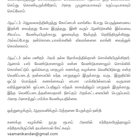
செய்து கொண்டிருக்கிறோம்; அதை முழுமையாகவும் உருப்படியாகவும்
செய்வோம்.
ஆடிட்டர் அலுவலகத்திலிருந்து கோப்பைக் வாங்கிய போது பெருஞ்சுமையை
இறக்கி வைத்தது போல இருந்தது. இனி வரும் ஆண்டுகளில் இவ்வளவு
சிரமப்பட வேண்டியிருக்காது. ஓரளவுக்கு நேக்குத் தெரிந்திருக்கிறது.
அவ்வப்போது நன்கொடையாளர்களின் விவரங்களை வாங்கி வைத்துக்
கொள்ளலாம்.
ஆடிட்டர் நல்ல மனிதர். அவர் நல்ல நோக்கத்தில்தான் சொல்லியிருக்கிறார்.
ஆனால் யார் வேண்டுமானாலும் என்ன வேண்டுமானாலும் சொல்லிக்
கொள்ளட்டும். ஒவ்வொரு மாதமும் கணக்கு வழக்கை வெளியிடுவது என்ற
வெளிப்படைத் தன்மையில் எந்த மாறுதலும் இருக்காது. வருட இறுதியில்
ஒட்டு மொத்தக் கணக்கையும் பைசா பாக்கியில்லாமல் வருமான
வரித்துறையில் ஒப்படைப்பதிலும் எந்தக் காலத்திலும் மாறுதல் இருக்காது.
இந்த வெளிப்படைத்தன்மைதான் நிசப்தம் அறக்கட்டளையின் பெரும்பலம்.
அதை அசைத்துப் பார்க்க வேண்டியதில்லை.
ஒத்துழைக்கும், ஆதரவளிக்கும் அத்தனை பேருக்கும் நன்றி.
கணக்கு வழக்கில் நூறு ரூபாய் அளவில் சந்தேகமிருந்தாலும்
சந்தேகமிருப்பின் தயங்காமல் கேட்கவும்.
vaamanikandan@gmail.com