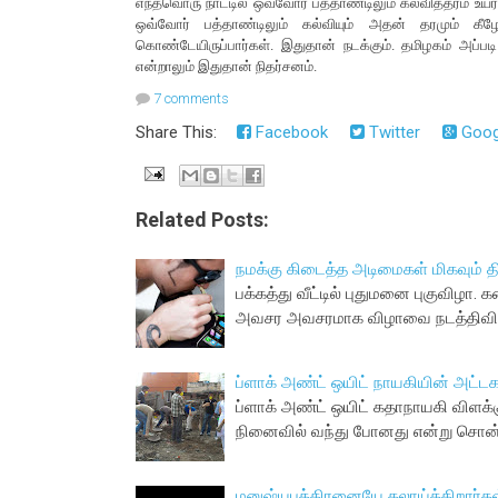
எந்தவொரு நாட்டில் ஒவ்வோர் பத்தாண்டிலும் கல்வித்தரம் உயர
ஒவ்வோர் பத்தாண்டிலும் கல்வியும் அதன் தரமும் கீழே
கொண்டேயிருப்பார்கள். இதுதான் நடக்கும். தமிழகம் அப்படி
என்றாலும் இதுதான் நிதர்சனம்.
7 comments
Share This:
Facebook
Twitter
Goog
Related Posts:
நமக்கு கிடைத்த அடிமைகள் மிகவும் 
பக்கத்து வீட்டில் புதுமனை புகுவிழா
அவசர அவசரமாக விழாவை நடத்திவிட்
ப்ளாக் அண்ட் ஒயிட் நாயகியின் அட்
ப்ளாக் அண்ட் ஒயிட் கதாநாயகி விளக்
நினைவில் வந்து போனது என்று சொன்
மனுஷ்யபுத்திரனையே கலாய்க்கிறார்கள