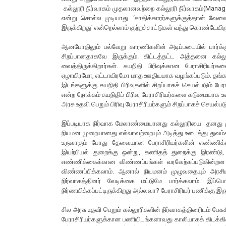
கல்லூரி நிர்வாகம் முதலானவற்றை கல்லூரி நிர்வாகம்(Man
என்று சொல்ல முடியாது. ‘சாதிக்காரர்களுக்குத்தான் வேல
இருக்கிறது’ என்றெல்லாம் குற்றச்சாட்டுகள் வந்து கொண்டேயிரு
ஆனபோதிலும் பல்வேறு காரணிகளின் அடிப்படையில் பார்க்கு
சிறப்பானதாகவே இருக்கும். கிட்டத்தட்ட அத்தனை கல்லூர
வைத்திருக்கிறார்கள். சுயநிதி பிரிவுக்கான பேராசிரியர்
ஏழாயிரமோ, எட்டாயிரமோ மாத ஊதியமாக வழங்கப்படும். தங்கள் 
இடங்களுக்கு சுயநிதி பிரிவுகளில் சிறப்பாகச் செயல்படும் பேர
என்ற நோக்கம் சுயநிதிப் பிரிவு பேராசிரியர்களை கடுமையாக உ
அரசு உதவி பெறும் பிரிவு பேராசிரியர்களும் சிறப்பாகச் செயல்பட
இப்படியாக நிர்வாக மேலாண்மையானது கல்லூரியை தனது முழுக்
நியமன முறையானது எல்லாவற்றையும் அடித்து உடைத்து துவம்சம
உருவாகும் போது தேவையான பேராசிரியர்களின் எண்ணிக்
இயற்பியல் துறைக்கு ஒன்று, கணிதத் துறைக்கு இரண்டு,
எண்ணிக்கைக்கான விண்ணப்பங்கள் வரவேற்கப்படுகின்றன எ
விண்ணப்பிக்கலாம். ஆனால் நியமனம் முழுவதையும் அரசியல்
நிர்வாகத்தினர் வேடிக்கை மட்டுமே பார்க்கலாம். இப்
நிர்ணயிக்கப்பட்டிருக்கிறது அல்லவா? பேராசிரியர் பணிக்கு இ
சில அரசு உதவி பெறும் கல்லூரிகளின் நிர்வாகத்தினரிடம் பேசுகி
பேராசிரியர்களுக்கான பணியிடங்களாவது காலியாகக் கிடக்கி