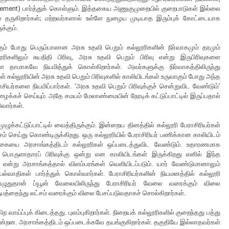
agement) பார்த்துக் கொள்ளும். இத்தகைய அணுகுமுறையில் குறைபாடுகள் இல்லை
ை தருகிறார்கள்; மற்றவர்களால் உள்ளே நுழைய முடியாத இரும்புக் கோட்டையாக
க்கும்.
ம் போது பெரும்பாலான அரசு உதவி பெறும் கல்லூரிகளின் நிர்வாகமும் தரமும்
ிகளிலும் சுயநிதி பிரிவு, அரசு உதவி பெறும் பிரிவு என்று இருபிரிவுகளை
களை தாமாகவே நியமித்துக் கொள்கிறார்கள். அவர்களுக்கு நிர்வாகத்திலிருந்து
கல்லூரியின் அரசு உதவி பெறும் பிரிவுகளில் காலியிடங்கள் உருவாகும் போது அந்த
ாசியர்களை நியமிப்பார்கள். ‘அரசு உதவி பெறும் பிரிவுக்குச் சென்றுவிட வேண்டும்’
ழைக்கச் செய்யும். அதே சமயம் மேலாண்மையின் நேரடிக் கட்டுப்பாட்டில் இருப்பதால்
ுவார்கள்.
கட்டுப்பாட்டில் வைத்திருக்கும். இன்றைய தினத்தில் கல்லூரி பேராசிரியர்கள்
் செய்து கொண்டிருக்கிறது. ஒரு கல்லூரியில் பேராசிரியர் பணிக்கான காலியிடம்
கையை அரசாங்கத்திடம் கல்லூரிகள் ஒப்படைத்துவிட வேண்டும். உதாரணமாக
 பொருளாதாரப் பிரிவுக்கு ஒன்று என காலியிடங்கள் இருக்கிறது எனில் இந்த
ன்று அரசாங்கத்தால் விளம்பரங்கள் வெளியிடப்படும். யார் வேண்டுமானாலும்
வாதிகள் பார்த்துக் கொள்வார்கள். பேராசிரியர்களின் நியமனத்தில் கல்லூரி
பொழுதுதான் ப்யூன் வேலையிலிருந்து பேராசிரியர் வேலை வரைக்கும் விலை
ருபத்தைந்து லட்சம் வரைக்கும் விலை பேசப்படுவதாகச் சொல்கிறார்கள்.
ற வாய்ப்புக் கிடைத்தது. புலம்புகிறார்கள். நிறையக் கல்லூரிகளில் குறைந்தது பத்து
ன்றன. அரசாங்கத்திடம் ஒப்படைக்கவே தயங்குகிறார்கள். தகுதியே இல்லாதவர்கள்