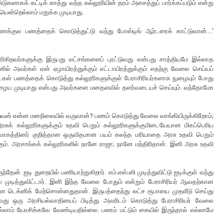
டுகளாகக் கட்டிக் காத்து வந்த கல்லூரியின் தரம் அசைத்துப் பார்க்கப்படும் என்று
ையென்றெல்லாம் மறுக்க முடியாது.
க்குல பணத்தைக் கொடுத்துட்டு வந்து போஸ்டிங் ஆர்டரைக் காட்டுவான்....’
 புரிகிறவர்களுக்கு இருபது லட்சங்களைப் புரட்டுவது என்பது சாத்தியமே இல்லாத
னில் அவர்கள் ஏன் ஏழாயிரத்துக்கும் எட்டாயிரத்துக்கும் எதற்கு வேலை செய்யப்
யாட்கள் பணத்தைக் கொடுத்து கல்லூரிகளுக்குள் பேராசிரியர்களாக நுழையும் போது
ல் நுழைய முடியாது என்பது அவர்களை மனதளவில் தளர்வடையச் செய்யும். வந்தோமோ
வன் என்ன மனநிலையில் வருவான்? பணம் கொடுத்து வேலை வாங்கியிருக்கிறோம்;
ரசுக் கல்லூரிகளுக்கும் உதவி பெறும் கல்லூரிகளுக்குமிடையேயான மிகப்பெரிய
்வாகத்தினர் குறித்தான ஒருவிதமான பயம் கலந்த மரியாதை அரசு உதவி பெறும்
்கும். அரசாங்கக் கல்லூரிகளில் நானே ராஜா; நானே மந்திரிதான். இனி அரசு உதவி
ேன். ஐடி துறையில் பணியாற்றுகிறார். எம்.எஸ்.ஸி முடித்துவிட்டு ஐடிக்குள் வந்து
் முடித்துவிட்டார். இனி இந்த வேலை போதும் என்றும் பேராசிரியர் ஆவதற்கான
ன டெக்னிக் மேற்சொன்னதுதான். இருபத்தைந்து லட்ச ரூபாயை முதலீடு செய்து
ாவது ஒரு அரசியல்வாதியைப் பிடித்து அவரிடம் கொடுத்து பேராசிரியர் வேலை
்லாம் யோசிக்கவே வேண்டியதில்லை. பணம் மட்டும் கையில் இருந்தால் எல்லாமே