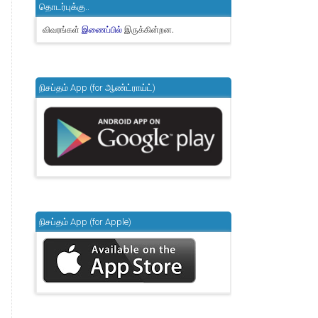
தொடர்புக்கு..
விவரங்கள்
இருக்கின்றன.
இணைப்பில்
நிசப்தம் App (for ஆண்ட்ராய்ட்)
நிசப்தம் App (for Apple)