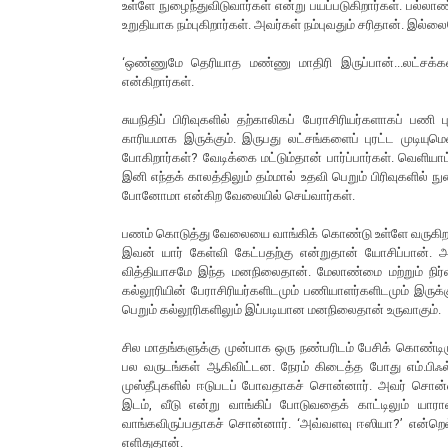
உள்ளே நுழைந்துவிடுவார்கள் என்று பயப்படுகிறார்கள். பல்லாண்
உறுதியாக நம்புகிறார்கள். அவர்கள் நம்புவதும் சரிதான். இல்ல
‘ஒண்ணுமே தெரியாத மண்ணு மாதிரி இருப்பான்...லட்சக்கண
என்கிறார்கள்.
சுயநிதிப் பிரிவுகளில் தற்காலிகப் பேராசிரியர்களாகப் பணி
காரியமாக இருக்கும். இருபது லட்சங்களைப் புரட்ட முடியுமெ
போகிறார்கள்? வேடிக்கை மட்டும்தான் பார்ப்பார்கள். வெளி
இனி எந்தக் காலத்திலும் தம்மால் உதவி பெறும் பிரிவுகளி
போனோமா என்கிற வேலையில் செய்வார்கள்.
பணம் கொடுத்து வேலையை வாங்கிக் கொண்டு உள்ளே வருகிற
இவன் யார் கேள்வி கேட்பதற்கு என்றுதான் யோசிப்பான். அ
வித்தியாசமே இந்த மனநிலைதான். மேலாண்மை மற்றும் நிர
கல்லூரியின் பேராசிரியர்களிடமும் பணியாளர்களிடமும் இருக
பெறும் கல்லூரிகளிலும் இப்படியான மனநிலைதான் உருவாகும்.
சில மாதங்களுக்கு முன்பாக ஒரு நண்பரிடம் பேசிக் கொண்டிருந்த
பல வருடங்கள் ஆகிவிட்டன. நேரம் கிடைத்த போது எம்.பிஃல
முஸ்தீபுகளில் ஈடுபடப் போவதாகச் சொன்னார். அவர் சொன்
இடம், வீடு என்று வாங்கிப் போடுவதைக் காட்டிலும் யார
வாங்கவிருப்பதாகச் சொன்னார். ‘அவ்வளவு ஈஸியா?’ என்றெல
எளிதுதான்.