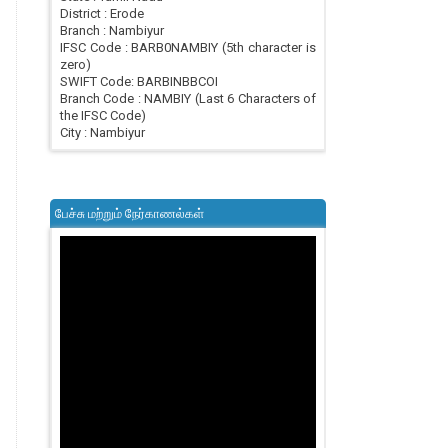
District : Erode
Branch : Nambiyur
IFSC Code : BARB0NAMBIY (5th character is
zero)
SWIFT Code: BARBINBBCOI
Branch Code : NAMBIY (Last 6 Characters of
the IFSC Code)
City : Nambiyur
பேச்சு மற்றும் நேர்காணல்கள்