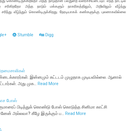
்ந்து கொண்டிருக்கிறதோ அந்த நாடுதான் பல்துறை வளர்ச்சியடையும். எந்த நாட்டில்
 சரிகிறதோ அந்த நாடும் மக்களும் நாகரிகத்திலும், அறிவிலும் வீழ்ந்து
 சரிந்து வீழ்ந்தும் கொண்டிருக்கிறது. நேரடியாகக் கண்களுக்கு புலனாகவில்லை
le+
Stumble
Digg
திறமைசாலிகள்
. கன்னடக்காரர்கள். இன்னமும் கட்டடம் முழுதாக முடியவில்லை. ஆனால்
டார்கள். அது முக…
Read More
டகாச போஸ்
குமாரைப் பிடித்துக் கொண்டு போஸ் கொடுத்த சினிமா காட்சி
னேன் அல்லவா? கீழே இருக்கும் ப…
Read More
்