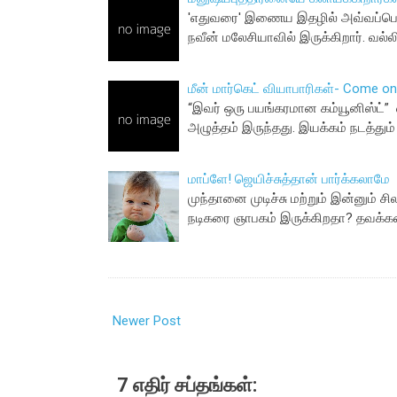
'எதுவரை' இணைய இதழில் அவ்வப்பொழுத
நவீன் மலேசியாவில் இருக்கிறார். 
மீன் மார்கெட் வியாபாரிகள்- Come o
“இவர் ஒரு பயங்கரமான கம்யூனிஸ்ட்” எ
அழுத்தம் இருந்தது. இயக்கம் நடத்தும
மாப்ளே! ஜெயிச்சுத்தான் பார்க்கலாமே
முந்தானை முடிச்சு மற்றும் இன்னும் 
நடிகரை ஞாபகம் இருக்கிறதா? தவக்
Newer Post
7 எதிர் சப்தங்கள்: