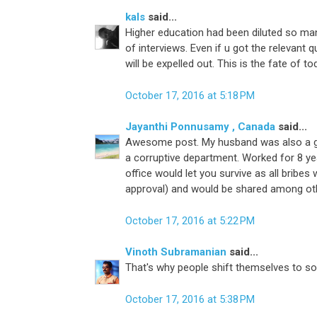
kals
said...
Higher education had been diluted so man
of interviews. Even if u got the relevant 
will be expelled out. This is the fate of 
October 17, 2016 at 5:18 PM
Jayanthi Ponnusamy , Canada
said...
Awesome post. My husband was also a gov
a corruptive department. Worked for 8 yea
office would let you survive as all bribe
approval) and would be shared among oth
October 17, 2016 at 5:22 PM
Vinoth Subramanian
said...
That's why people shift themselves to some
October 17, 2016 at 5:38 PM