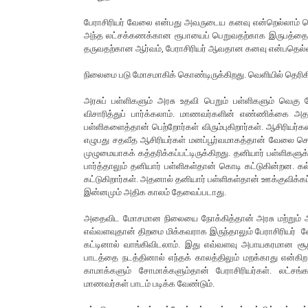
பேராசிரியர் வேலை என்பது அவருடைய கனவு என்றெல்லாம் சொல
அந்த லட்சக்கணக்கான ரூபாயைப் பெறுவதற்காக இருபத்தைந்த
தருவதற்கான ஆர்வம், பேராசிரியர் ஆவதான கனவு என்பதெல்
நிலைமை படு மோசமாகிக் கொண்டிருக்கிறது. வெளியில் தெர
அரசுப் பள்ளிகளும் அரசு உதவி பெறும் பள்ளிகளும் வெகு 
விசாரித்துப் பார்க்கலாம். மாணவர்களின் எண்ணிக்கை அதல
பள்ளிகளைத்தான் பெற்றோர்கள் விரும்புகிறார்கள். ஆசிரிய
எழுபது சதவீத ஆசிரியர்கள் மனப்பூர்வமாகத்தான் வேலை செய்க
முழுமையாகக் கத்தரிக்கப்பட்டிருக்கிறது. தனியார் பள்ளிகளு
பார்த்தாலும் தனியார் பள்ளிகள்தான் கொடி கட்டுகின்றன. கல்
கட்டுகிறார்கள். அதனால் தனியார் பள்ளிகள்தான் ஊக்குவிக்கப
இன்னமும் அதிக காலம் தேவைப்படாது.
அதைவிட மோசமான நிலையை நோக்கித்தான் அரசு மற்றும் அரச
எவ்வளவுதான் திறமை மிக்கவராக இருந்தாலும் பேராசிரிய
கட்டினால் வாங்கிவிடலாம். இது எவ்வளவு அபாயகரமான சூழல
பாடத்தை நடத்தினால் எந்தக் காலத்திலும் மறக்காது என்கிற 
காமாக்களும் சோமாக்களும்தான் பேராசிரியர்கள். லட்சங
மாணவர்கள் பாடம் படிக்க வேண்டும்.