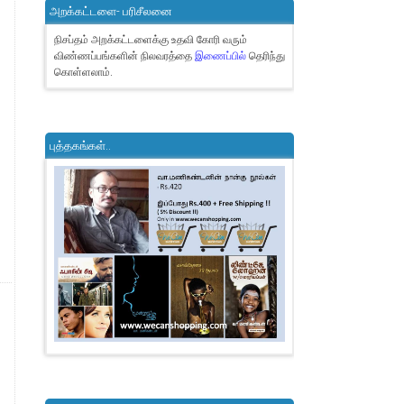
அறக்கட்டளை- பரிசீலனை
நிசப்தம் அறக்கட்டளைக்கு உதவி கோரி வரும்
விண்ணப்பங்களின் நிலவரத்தை
இணைப்பில்
தெரிந்து
கொள்ளலாம்.
புத்தகங்கள்..