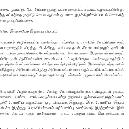
்ல முடியாது. பேராசிரியர்களுக்கு லட்சக்கணக்கில் சம்பளம் வழங்கப்படுகிறது.
ு லட்சத்தை முதலீடு செய்ய ஆட்கள் தயாராக இருக்கிறார்கள். பாடம் சொல்லித்
லாம் ஒன்றுமேயில்லை.
ிகிறதோ இல்லையோ- இதுதான் நிலவரம்.
வேகமாகச் சீரழிக்கப்பட்டு வருகின்றன. எந்தவொரு பள்ளியில் வேண்டுமானாலும்
பாதாளத்தில் விழுந்து கிடக்கிறது. எவ்வளவுதான் சிரமம் என்றாலும் தனியார்
ர்களை மட்டும் குறை சொல்ல வேண்டியதில்லை. சில களைகள் இருக்கலாம் என்றாலும்
ிறார்கள். ஆசிரியர்களின் கைகள் கட்டப்பட்டிருக்கின்றன. அவர்களது சுதந்திரம்
க்கு ரத்தினக் கம்பளங்களை விரித்து வைத்திருக்கிறார்கள். இன்றைக்கு எந்த ஊரில்
வித்துறை அதிகாரிகளிலிருந்து அதிகார மட்டம் வரைக்கும் கட்டுக் கட்டாக கப்பம்
்படுகின்றன. அரசு மற்றும் அரசு உதவி பெறும் பள்ளிகள் முழுமையாகச் சிதைக்கப்பட
ு உதவி பெறும் கல்லூரிகள் சென்று கொண்டிருக்கின்றன என்பதுதான் துக்கம்.
ர் வேலையை வாங்கப் பணம் கொடுக்க வேண்டு. திறமையே இல்லையென்றாலும் பணம்
்? பேராசிரியர்களுக்கென ஒரு மரியாதை இருந்தது. இந்த பேராசிரியர் இந்தப்
பேச்சு இருந்தது. பேராசிரியர்களும் அர்ப்பணிப்பு உணர்வோடு இருந்தார்கள். இனி
்களைக் கொட்டி வந்த எச்சிகள்தான் பாடம் நடத்துவார்கள். இவர்களிடம்தான்