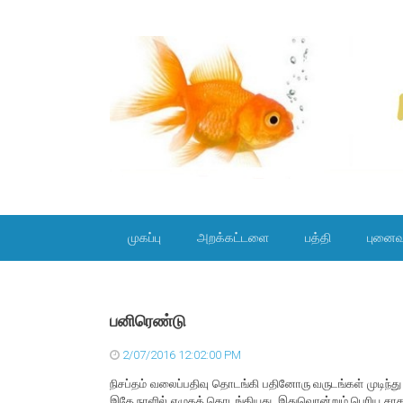
SKIP TO CONTENT
முகப்பு
அறக்கட்டளை
பத்தி
புனைவ
பனிரெண்டு
2/07/2016 12:02:00 PM
நிசப்தம் வலைப்பதிவு தொடங்கி பதினோரு வருடங்கள் முடிந்
இதே நாளில் எழுதத் தொடங்கியது. இதுவொன்றும் பெரிய ச