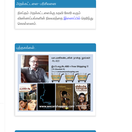
அறக்கட்டளை- பரிசீலனை
நிசப்தம் அறக்கட்டளைக்கு உதவி கோரி வரும்
விண்ணப்பங்களின் நிலவரத்தை
இணைப்பில்
தெரிந்து
கொள்ளலாம்.
புத்தகங்கள்..