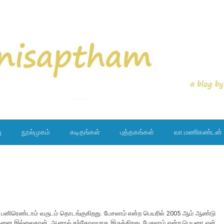
ு
நூல்முகம்
கடிதங்கள்
புத்தகங்கள்
வா.மணிகண்டன்
து பனிரெண்டாம் வருடம் தொடங்குகிறது. பேசலாம் என்ற பெயரில் 2005 ஆம் ஆண்டு
ாதனை இல்லைதான். ஆனால் சந்தோஷமாக இருக்கிறது. பேசலாம் என்ற பெயரை ஏன்