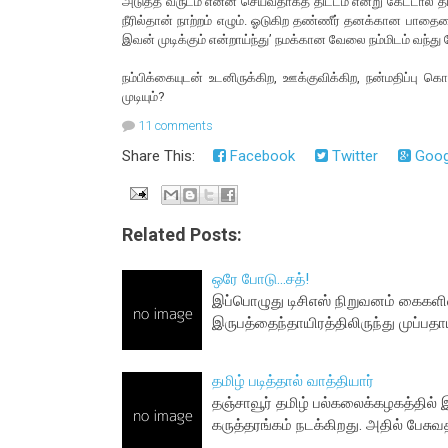
அடுத்த வருடம் என்ன செய்வதாகத் திட்டம் என்று கேட்டால் த
நீரில்தான் நாற்றம் எழும். ஓடுகிற தண்ணீர் தனக்கான பா
இவன் முடிக்கும் என்றாய்ந்து’ நமக்கான வேலை நம்மிடம் வந்து
நம்பிக்கையுடன் உடனிருக்கிற, ஊக்குவிக்கிற, நன்மதிப்பு
முடியும்?
11 comments
Share This:
Facebook
Twitter
Goog
Related Posts:
ஒரே போடு...சத்!
இப்பொழுது டிசிஎஸ் நிறுவனம் கைகளில்
இருபத்தைந்தாயிரத்திலிருந்து முப்
தமிழ் படித்தால் வாத்தியார்
தஞ்சாவூர் தமிழ் பல்கலைக்கழகத்தில் 
கருத்தரங்கம் நடக்கிறது. அதில் பேச