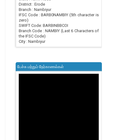
District : Erode
Branch : Nambiyur
IFSC Code : BARB0NAMBIY (5th character is
zero)
SWIFT Code: BARBINBBCOI
Branch Code : NAMBIY (Last 6 Characters of
the IFSC Code)
City : Nambiyur
பேச்சு மற்றும் நேர்காணல்கள்