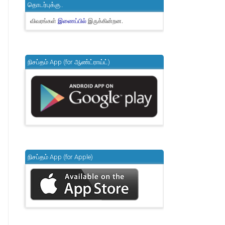
தொடர்புக்கு..
விவரங்கள்
இருக்கின்றன.
இணைப்பில்
நிசப்தம் App (for ஆண்ட்ராய்ட்)
நிசப்தம் App (for Apple)