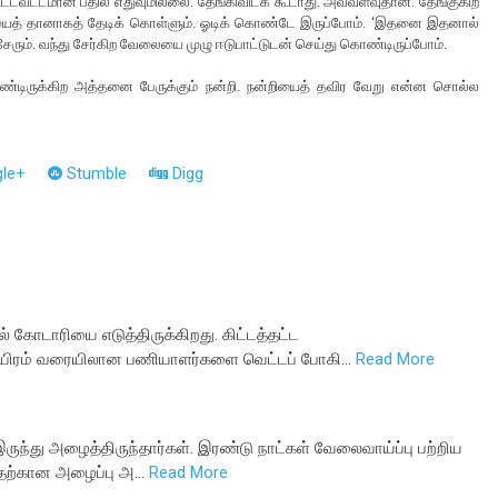
ிட்டவட்டமான பதில் எதுவுமில்லை. தேங்கிவிடக் கூடாது. அவ்வளவுதான். தேங்குகிற
தையைத் தானாகத் தேடிக் கொள்ளும். ஓடிக் கொண்டே இருப்போம். ‘இதனை இதனால்
 சேரும். வந்து சேர்கிற வேலையை முழு ஈடுபாட்டுடன் செய்து கொண்டிருப்போம்.
 கொண்டிருக்கிற அத்தனை பேருக்கும் நன்றி. நன்றியைத் தவிர வேறு என்ன சொல்ல
le+
Stumble
Digg
 கோடாரியை எடுத்திருக்கிறது. கிட்டத்தட்ட
பதாயிரம் வரையிலான பணியாளர்களை வெட்டப் போகி…
Read More
இருந்து அழைத்திருந்தார்கள். இரண்டு நாட்கள் வேலைவாய்ப்பு பற்றிய
ுவதற்கான அழைப்பு அ…
Read More