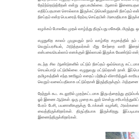
தேர்ந்தெடுத்தேன் என்று ஞாபகமில்லை. ஆனால் இணையதளமா
எதிர்ப்பதமான சொல்லாக இருக்கட்டுமென்றுதான் நிசப்தம் என
நிசப்தம் என்ற பெயரைத் தேர்வு செய்தபின் அமைதியாக இருக்
வழக்கம் போலவே முதல் வாழ்த்து திருப்பது மகேஷிடமிருந்து. 
எழுதுகிற காலம் முழுவதும் நாம் வாழ்கிற சமூகத்தில் நம்
வெறுப்பரசியல், அடுத்தவர்கள் மீது சேற்றை வாரி இறை
என்பவையெல்லாம் எனக்குள் இல்லாமல் இருக்க வேண்டும் என்று
கடந்த சில ஆண்டுகளில் மட்டும் நிசப்தம் ஒவ்வொரு கட்டம
செயல்பாடு மட்டுமில்லை. எழுதுவது மட்டும்தான் நான். இப்
தமிழகத்தின் எந்த ஊரிலும் எதைப் பற்றியும் விசாரித்துக் கார
வெறும் வலைப்பதிவாக மட்டும்தான் இருந்திருக்கும். அத்தனை
நேற்றுக் கூட கடலூரில் முதற்கட்டமாக இருபத்தைந்து குடும்பங
ஓர் இணை ஆடுகள். ஒரு முறை கடலூர் சென்று சரிபார்த்துவி
பேரம் பேசி, பயனாளிகளுக்கு டோக்கன் வழங்கி, அவர்களை 
வைத்திருக்கிறார்கள். திருப்தியாக இருக்கிறது. இப்
இணைந்திருக்கிறார்கள்.