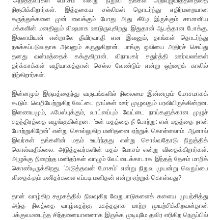
‘அடுத்தவர்கள் மோசம்’ என்று நிறுவி தங்கள் அறிவுஜீவித்தனத்தை
நிரூபிக்கிறார்கள். இத்தகைய சல்லிகள் தொடர்ந்து எதிர்மறையான
கருத்துக்களை முன் வைக்கும் போது அது கீழே இருக்கும் சாமானிய
மக்களின் மனதிலும் விஷமாக ஊடுருவுகிறது. இதுதான் ஆபத்தான போக்கு.
இசுலாமியன் என்றாலே தீவிரவாதி என இவனும், தாங்கள் தொடர்ந்து
நசுக்கப்படுவதாக அவனும் கருதுகிறான். பாங்கு ஒலியை அதிரச் செய்து
தனது வன்மத்தைக் கக்குகிறான். விநாயகர் சதுர்த்தி ஊர்வலங்கள்
தர்க்காக்கள் வழியாகத்தான் செல்ல வேண்டும் என்று ஒற்றைக் காலில்
நிற்கிறார்கள்.
இன்னமும் இருபத்தைந்து வருடங்களில் நிலைமை இன்னமும் மோசமாகக்
கூடும். வெறியேற்றுகிற வேட்டை நாய்கள் ஊர் முழுவதும் பரவியிருக்கின்றன.
இணையமும், ஃபேஸ்புக்கும், வாட்ஸப்பும் வேட்டை நாய்களுக்கான முழுச்
சுதந்திரத்தை வழங்குகின்றன. ‘உன் மதத்தை நீ போற்று; என் மதத்தை நான்
போற்றுகிறேன்’ என்று சொல்லுகிற மனிதனை ஏற்றுக் கொள்ளலாம். ஆனால்
இவர்கள் தங்களின் மதம் உயர்ந்தது என்று சொல்வதோடு நிறுத்திக்
கொள்வதில்லை. அடுத்தவர்களின் மதம் மோசம் என்று விதைக்கிறார்கள்.
அழுக்கு நிறைந்த மனிதர்கள் வாழும் வேட்டைக்காடாக இந்தத் தேசம் மாறிக்
கொண்டிருக்கிறது. ‘அடுத்தவன் மோசம்’ என்று நிறுவ முயன்று வெறுப்பை
விதைக்கும் மனிதர்களை எப்படி மனிதன் என்று ஏற்றுக் கொள்வது?
தான் வாழ்கிற சமூகத்தில் நிலவுகிற வேறுபாடுகளைக் களைய முயற்சித்து
அந்த நிலத்தை வாழ்வதற்கு உகந்ததாக மாற்ற முயற்சிக்கிறவன்தான்
பக்குவமடைந்த சிந்தனையாளனாக இருக்க முடியுமே தவிர எரிகிற நெருப்பில்