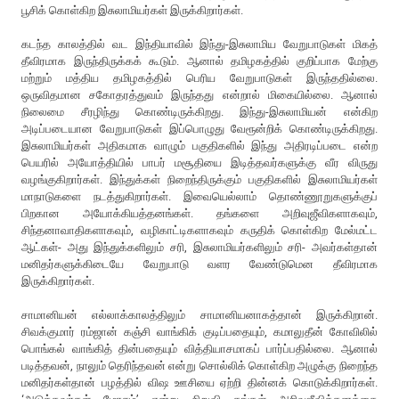
பூசிக் கொள்கிற இசுலாமியர்கள் இருக்கிறார்கள்.
கடந்த காலத்தில் வட இந்தியாவில் இந்து-இசுலாமிய வேறுபாடுகள் மிகத்
தீவிரமாக இருந்திருக்கக் கூடும். ஆனால் தமிழகத்தில் குறிப்பாக மேற்கு
மற்றும் மத்திய தமிழகத்தில் பெரிய வேறுபாடுகள் இருந்ததில்லை.
ஒருவிதமான சகோதரத்துவம் இருந்தது என்றால் மிகையில்லை. ஆனால்
நிலைமை சீரழிந்து கொண்டிருக்கிறது. இந்து-இசுலாமியன் என்கிற
அடிப்படையான வேறுபாடுகள் இப்பொழுது வேரூன்றிக் கொண்டிருக்கிறது.
இசுலாமியர்கள் அதிகமாக வாழும் பகுதிகளில் இந்து அதிரடிப்படை என்ற
பெயரில் அயோத்தியில் பாபர் மசூதியை இடித்தவர்களுக்கு வீர விருது
வழங்குகிறார்கள். இந்துக்கள் நிறைந்திருக்கும் பகுதிகளில் இசுலாமியர்கள்
மாநாடுகளை நடத்துகிறார்கள். இவையெல்லாம் தொண்ணூறுகளுக்குப்
பிறகான அயோக்கியத்தனங்கள். தங்களை அறிவுஜீவிகளாகவும்,
சிந்தனாவாதிகளாகவும், வழிகாட்டிகளாகவும் கருதிக் கொள்கிற மேல்மட்ட
ஆட்கள்- அது இந்துக்களிலும் சரி, இசுலாமியர்களிலும் சரி- அவர்கள்தான்
மனிதர்களுக்கிடையே வேறுபாடு வளர வேண்டுமென தீவிரமாக
இருக்கிறார்கள்.
சாமானியன் எல்லாக்காலத்திலும் சாமானியனாகத்தான் இருக்கிறான்.
சிவக்குமார் ரம்ஜான் கஞ்சி வாங்கிக் குடிப்பதையும், கமாலுதீன் கோவிலில்
பொங்கல் வாங்கித் தின்பதையும் வித்தியாசமாகப் பார்ப்பதில்லை. ஆனால்
படித்தவன், நாலும் தெரிந்தவன் என்று சொல்லிக் கொள்கிற அழுக்கு நிறைந்த
மனிதர்கள்தான் பழத்தில் விஷ ஊசியை ஏற்றி தின்னக் கொடுக்கிறார்கள்.