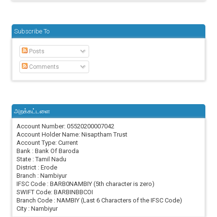
Subscribe To
Posts
Comments
அறக்கட்டளை
Account Number: 05520200007042
Account Holder Name: Nisaptham Trust
Account Type: Current
Bank : Bank Of Baroda
State : Tamil Nadu
District : Erode
Branch : Nambiyur
IFSC Code : BARB0NAMBIY (5th character is zero)
SWIFT Code: BARBINBBCOI
Branch Code : NAMBIY (Last 6 Characters of the IFSC Code)
City : Nambiyur