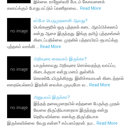
இல்லை. ராஜேஸ்வரி மேடம் கேசவனைக்
கலாய்க்கும் போது மட்டும் ப்ரணீதாவை…
Read More
எப்போ பெருமுதலாளி ஆவது?
பெங்களூரில் ஒரு புத்தகக் கடை ஆரம்பிக்கலாம்
என்று ஆசை இருந்தது. இங்கு தமிழ் புத்தகங்கள்
கிடைப்பதில்லை. முதலில் பத்தாயிரம் ரூபாய்க்கு
புத்தகம் வாங்கி …
Read More
அறிவுரை கைவசம் இருக்கா?
யாருக்காவது அறிவுரை சொல்வதற்கு வாய்ப்பு
கிடைக்குமா என்று மனம் துள்ளிக்
கொண்டேயிருக்கிறது. இளிச்சவாயன் கிடைத்தால்
எதையெல்லாம் இறக்கி வைக்க முடியுமோ வ…
Read More
அனுபவம் இருக்கா?
இந்தத் தலைமுறையில் எத்தனை பேருக்கு முதல்
வேலை திருப்தியானதாக இருந்தது என்று
தெரியவில்லை. எனக்கு திருப்தியாக
இருக்கவில்லை. வேறு என்ன? சம்பளம்தான். நம…
Read More