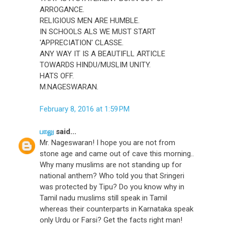
ARROGANCE.
RELIGIOUS MEN ARE HUMBLE.
IN SCHOOLS ALS WE MUST START
'APPRECIATION' CLASSE.
ANY WAY IT IS A BEAUTIFLL ARTICLE
TOWARDS HINDU/MUSLIM UNITY.
HATS OFF.
M.NAGESWARAN.
February 8, 2016 at 1:59 PM
பாலு
said...
Mr. Nageswaran! I hope you are not from
stone age and came out of cave this morning..
Why many muslims are not standing up for
national anthem? Who told you that Sringeri
was protected by Tipu? Do you know why in
Tamil nadu muslims still speak in Tamil
whereas their counterparts in Karnataka speak
only Urdu or Farsi? Get the facts right man!