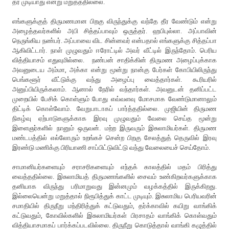
தர முடியாது என்று மறுத்ததில்லை.
எங்களுக்குத் திருமணமான பிறகு விருந்துக்கு வந்தே தீர வேண்டும் என்று
அழைத்தவர்களில் அபி சித்தப்பாவும் ஒருத்தர். ஹபிபுல்லா. அப்பாவின்
நெருங்கிய நண்பர். அப்பாவை விட சின்னவர் என்பதால் எங்களுக்கு சித்தப்பா
ஆகிவிட்டார். நாள் முழுவதும் ஈரோட்டில் அவர் வீட்டில் இருந்தோம். பெரிய
வித்தியாசம் எதுவுமில்லை. நண்பன் சாதிக்கின் திருமண அழைப்புக்காக
அவனுடைய அம்மா, அக்கா என்று மூன்று நான்கு பேர்கள் கோபியிலிருந்து
பெங்களூர் வீட்டுக்கு வந்து அழைப்பு வைத்தார்கள். கூரியரில்
அனுப்பியிருக்கலாம். ஆனால் நேரில் வந்தார்கள். அவனுடன் தனிப்பட்ட
முறையில் பேசிக் கொள்ளும் போது எவ்வளவு மோசமாக வேண்டுமானாலும்
திட்டிக் கொள்வோம். வேறுபாடாகப் பார்த்ததில்லை. முஜியின் திருமண
நிகழ்வு ஏற்பாடுகளுக்காக இரவு முழுவதும் வேலை செய்த மூன்று
இளைஞர்களில் நானும் ஒருவன். மற்ற இருவரும் இசுலாமியர்கள். திருமண
மண்டபத்தில் எல்லோரும் உறங்கச் சென்ற பிறகு சேலத்துத் தெருவில் இரவு
இரண்டு மணிக்கு பிரியாணி சாப்பிட்டுவிட்டு வந்து வேலையைச் செய்தோம்.
சாமானியர்களையும் சராசரிகளையும் எந்தக் காலத்தில் மதம் பிரித்து
வைத்ததில்லை. இசுலாமியத் திருமணங்களில் சைவம் உண்கிறவர்களுக்காக
தனியாக விருந்து பரிமாறுவது இன்னமும் வழக்கத்தில் இருக்கிறது.
இல்லையென்று மறுத்தால் நிரூபித்துக் காட்ட முடியும். இசுலாமிய பெரியவரின்
சமாதியில் திருநீறு மந்திரித்துக் கட்டுவதும், தர்க்காவில் கயிறு வாங்கிக்
கட்டுவதும், கோவில்களில் இசுலாமியர்கள் பிரசாதம் வாங்கிக் கொள்வதும்
வித்தியாசமாகப் பார்க்கப்படவில்லை. திருநீறு கொடுத்தால் வாங்கி கழுத்தில்