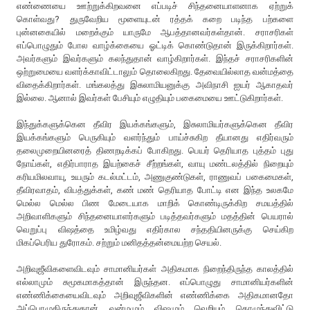
எண்ணையை ஊற்றுக்கிறவனை எப்படிச் சிந்தனையாளனாக ஏற்றுக்
கொள்வது? துருவேறிய மூளையுடன் ரத்தக் கறை படிந்த பற்களை
புன்னகையில் மறைக்கும் யாருமே ஆபத்தானவர்கள்தான். சராசரிகள்
எப்பொழுதும் போல வாழ்க்கையை ஓட்டிக் கொண்டுதான் இருக்கிறார்கள்.
அவர்களும் இவர்களும் கலந்துதான் வாழ்கிறார்கள். இந்தச் சராசரிகளின்
ஒற்றுமையை வளர்க்காவிட்டாலும் தொலைகிறது. தேவையில்லாத வன்மத்தை
விதைக்கிறார்கள். மங்கலத்து இசுலாமியனுக்கு அவிநாசி ஐயர் ஆகாதவர்
இல்லை. ஆனால் இவர்கள் பேசியும் எழுதியும் பகைமையை ஊட்டுகிறார்கள்.
இந்துக்களுக்கென தீவிர இயக்கங்களும், இசுலாமியர்களுக்கென தீவிர
இயக்கங்களும் பெருகியும் வளர்ந்தும் பாய்ச்சுகிற தீயானது எதிர்வரும்
தலைமுறையினரைத் திணறடிக்கப் போகிறது. பெயர் தெரியாத புத்தம் புது
நோய்கள், எதிர்பாராத இயற்கைச் சீற்றங்கள், வாயு மண்டலத்தில் நிறையும்
கரியமிலவாயு, உயரும் கடல்மட்டம், அணுகுண்டுகள், ராணுவப் பகைமைகள்,
தீவிரவாதம், விபத்துக்கள், கண் மண் தெரியாத போட்டி என இந்த உலகமே
மெல்ல மெல்ல பிண மேடையாக மாறிக் கொண்டிருக்கிற சமயத்தில்
அறிவாளிகளும் சிந்தனையாளர்களும் படித்தவர்களும் மதத்தின் பெயரால்
வெறுப்பு விஷத்தை உமிழ்வது எதிர்கால சந்ததியினருக்கு செய்கிற
மிகப்பெரிய துரோகம். சற்றும் மனிதத்தன்மையற்ற செயல்.
அறிவுஜீவிகளைவிடவும் சாமானியர்கள் அதிகமாக நிறைந்திருந்த காலத்தில்
எல்லாமும் சுமூகமாகத்தான் இருந்தன. எப்பொழுது சாமானியர்களின்
எண்ணிக்கையைவிடவும் அறிவுஜீவிகளின் எண்ணிக்கை அதிகமானதோ
அப்பொழுதிருந்துதான் வன்மமும் விஷமும் வெறியும் கொழுந்துவிட்டு