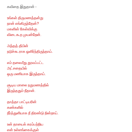
கவிதை இதுதான் -
உங்கள் திருமணத்தன்று
நான் எங்கிருந்தேன்?
மகளின் கேள்விக்கு
விடைகூற முயன்றேன்.
அந்தத் தீயின்
நடுச்சுடராக ஒளிர்ந்திருந்தாய்.
எம் தலைமீது தூவப்பட்ட
அட்சதையில்
ஒரு மணியாக இருந்தாய்.
சூடிய மாலை நறுமணத்தில்
இருந்ததும் நீதான்.
தாத்தா பாட்டியரின்
கண்களில்
நீர்த்துளியாக நீ திரண்டு நின்றாய்.
உன் தாயைக் கரம்பற்றிய
என் உள்ளங்கைக்குள்