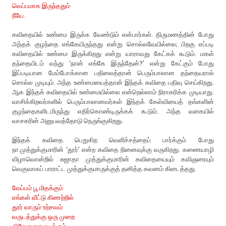
வெப்பமாக இருந்ததும்
நீயே.
கவிதையில் உண்மை இருக்க வேண்டும் என்பார்கள். திருமணத்தின் போது
அந்தக் குழந்தை எங்கேயிருந்தது என்று சொல்லவேயில்லை; பிறகு எப்படி
கவிதையில் உண்மை இருக்கிறது என்று யாராவது கேட்கக் கூடும். மகள்
தந்தையிடம் வந்து ‘நான் எங்கே இருந்தேன்?’ என்று கேட்கும் போது
இப்படியான மேம்போக்கான பதிலைத்தான் பெரும்பாலான தந்தையரால்
சொல்ல முடியும். அந்த உண்மையைத்தான் இந்தக் கவிதை பதிவு செய்கிறது.
ஆக இந்தக் கவிதையில் உண்மையில்லை என்றெல்லாம் நிராகரிக்க முடியாது.
வாசிக்கிறவர்களில் பெரும்பாலானவர்கள் இந்தக் கேள்வியைத் தங்களின்
குழந்தைகளிடமிருந்து எதிர்கொண்டிருக்கக் கூடும். அந்த வகையில்
வாசகரின் அனுபவத்தோடு நெருங்குகிறது.
இந்தக் கவிதை பெறுகிற வெளிச்சத்தைப் பார்க்கும் போது
நா.முத்துக்குமாரின் ‘தூர்’ என்ற கவிதை நினைவுக்கு வருகிறது. கணையாழி
விழாவொன்றில் சுஜாதா முத்துக்குமாரின் கவிதையையும் கவிஞரையும்
வெகுவாகப் பாராட்ட முத்துக்குமாருக்குத் தனித்த கவனம் கிடைத்தது.
வேப்பம் பூ மிதக்கும்
எங்கள் வீட்டு கிணற்றில்
தூர் வாரும் உற்சவம்
வருடத்துக்கு ஒரு முறை