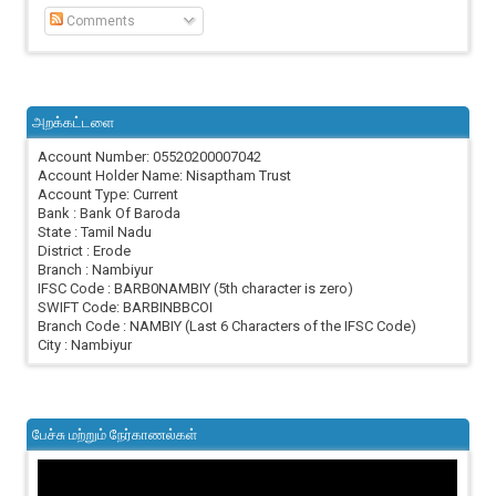
Comments
அறக்கட்டளை
Account Number: 05520200007042
Account Holder Name: Nisaptham Trust
Account Type: Current
Bank : Bank Of Baroda
State : Tamil Nadu
District : Erode
Branch : Nambiyur
IFSC Code : BARB0NAMBIY (5th character is zero)
SWIFT Code: BARBINBBCOI
Branch Code : NAMBIY (Last 6 Characters of the IFSC Code)
City : Nambiyur
பேச்சு மற்றும் நேர்காணல்கள்