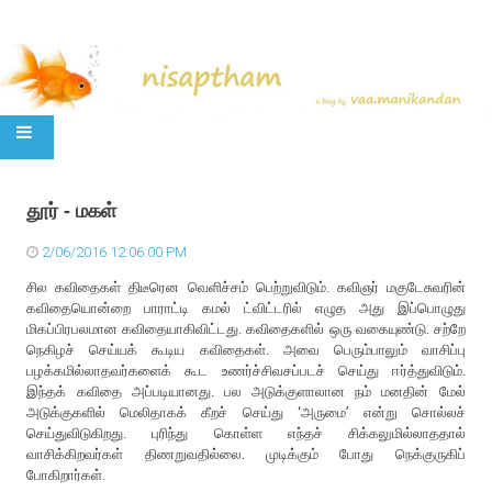
SKIP TO CONTENT
தூர் - மகள்
2/06/2016 12:06:00 PM
சில கவிதைகள் திடீரென வெளிச்சம் பெற்றுவிடும். கவிஞர் மகுடேசுவரின்
கவிதையொன்றை பாராட்டி கமல் ட்விட்டரில் எழுத அது இப்பொழுது
மிகப்பிரபலமான கவிதையாகிவிட்டது. கவிதைகளில் ஒரு வகையுண்டு. சற்றே
நெகிழச் செய்யக் கூடிய கவிதைகள். அவை பெரும்பாலும் வாசிப்பு
பழக்கமில்லாதவர்களைக் கூட உணர்ச்சிவசப்படச் செய்து ஈர்த்துவிடும்.
இந்தக் கவிதை அப்படியானது. பல அடுக்குளாலான நம் மனதின் மேல்
அடுக்குகளில் மெலிதாகக் கீறச் செய்து ‘அருமை’ என்று சொல்லச்
செய்துவிடுகிறது. புரிந்து கொள்ள எந்தச் சிக்கலுமில்லாததால்
வாசிக்கிறவர்கள் திணறுவதில்லை. முடிக்கும் போது நெக்குருகிப்
போகிறார்கள்.