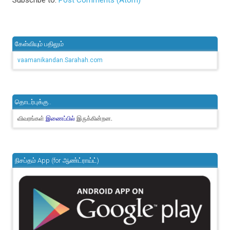
Subscribe to:
Post Comments (Atom)
கேள்வியும் பதிலும்
vaamanikandan.Sarahah.com
தொடர்புக்கு..
விவரங்கள்
இருக்கின்றன.
இணைப்பில்
நிசப்தம் App (for ஆண்ட்ராய்ட்)