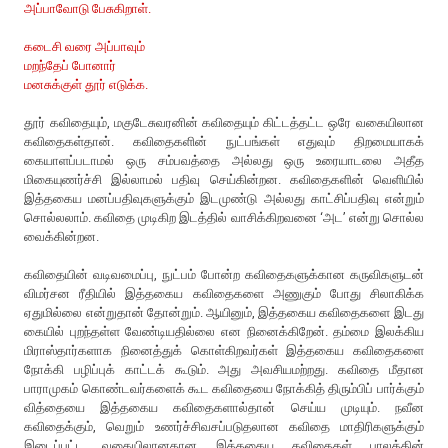
அப்பாவோடு பேசுகிறாள்.
கடைசி வரை அப்பாவும்
மறந்தேப் போனார்
மனசுக்குள் தூர் எடுக்க.
தூர் கவிதையும், மகுடேசுவரனின் கவிதையும் கிட்டத்தட்ட ஒரே வகையிலான
கவிதைகள்தான். கவிதைகளின் நுட்பங்கள் எதுவும் திறமையாகக்
கையாளப்படாமல் ஒரு சம்பவத்தை அல்லது ஒரு உரையாடலை அதீத
மிகையுணர்ச்சி இல்லாமல் பதிவு செய்கின்றன. கவிதைகளின் வெளியில்
இத்தகைய மனப்பதிவுகளுக்கும் இடமுண்டு அல்லது காட்சிப்பதிவு என்றும்
சொல்லலாம். கவிதை முடிகிற இடத்தில் வாசிக்கிறவனை ‘அட’ என்று சொல்ல
வைக்கின்றன.
கவிதையின் வடிவமைப்பு, நுட்பம் போன்ற கவிதைகளுக்கான கருவிகளுடன்
விமர்சன ரீதியில் இத்தகைய கவிதைகளை அணுகும் போது சிலாகிக்க
ஏதுமில்லை என்றுதான் தோன்றும். ஆயினும், இத்தகைய கவிதைகளை இடது
கையில் புறந்தள்ள வேண்டியதில்லை என நினைக்கிறேன். தம்மை இலக்கிய
மிராஸ்தார்களாக நினைத்துக் கொள்கிறவர்கள் இத்தகைய கவிதைகளை
நோக்கி பழிப்புக் காட்டக் கூடும். அது அவசியமற்றது. கவிதை மீதான
பாராமுகம் கொண்டவர்களைக் கூட கவிதையை நோக்கித் திரும்பிப் பார்க்கும்
வித்தையை இத்தகைய கவிதைகளால்தான் செய்ய முடியும். நவீன
கவிதைக்கும், வெறும் உணர்ச்சிவசப்படுதலான கவிதை மாதிரிகளுக்கும்
இடைப்பட்ட வகையிலானதான இத்தகைய கவிதைகள் பாலத்தின்