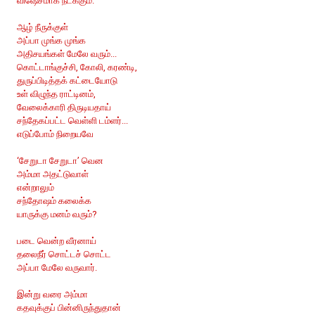
விஷேசமாக நடக்கும்.
ஆழ் நீருக்குள்
அப்பா முங்க முங்க
அதிசயங்கள் மேலே வரும்...
கொட்டாங்குச்சி, கோலி, கரண்டி,
துருப்பிடித்தக் கட்டையோடு
உள் விழுந்த ராட்டினம்,
வேலைக்காரி திருடியதாய்
சந்தேகப்பட்ட வெள்ளி டம்ளர்...
எடுப்போம் நிறையவே
‘சேறுடா சேறுடா’ வென
அம்மா அதட்டுவாள்
என்றாலும்
சந்தோஷம் கலைக்க
யாருக்கு மனம் வரும்?
படை வென்ற வீரனாய்
தலைநீர் சொட்டச் சொட்ட
அப்பா மேலே வருவார்.
இன்று வரை அம்மா
கதவுக்குப் பின்னிருந்துதான்