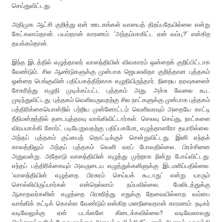
செய்துவிட்டது.
அதிமுக ஆட்சி குறித்து ஏன் ஊடகங்கள் வாயைத் திறப்பதேயில்லை என்று
கேட்கலாம்தான். பயம்தான் காரணம். ‘அந்தம்மாகிட்ட ஏன் வம்பு?’ என்கிற
தயக்கம்தான்.
இந்த இடத்தில் எழுத்தாளர் வாஸந்தியின் விவகாரம் ஒன்றைக் குறிப்பிட்டாக
வேண்டும். சில ஆண்டுகளுக்கு முன்பாக ஜெயலலிதா குறித்தான புத்தகம்
ஒன்றை பெங்குவின் பதிப்பகத்திற்காக எழுதியிருந்தார். நிறைய தரவுகளைச்
சேகரித்து எழுதி முடிக்கப்பட்ட புத்தகம் அது. அச்சு வேலை கூட
முடிந்துவிட்டது. புத்தகம் வெளிவருவதற்கு சில நாட்களுக்கு முன்பாக புத்தகம்
பத்திரிக்கையொன்றில் பற்றிய முன்னோட்டம் வெளிவரவும் அதையே காட்டி
நீதிமன்றத்தில் தடையுத்தரவு வாங்கிவிட்டார்கள். செலவு செய்து, நாட்களை
விரயமாக்கி கோர்ட் படியேறுவதற்கு பதிப்பகமோ, எழுத்தாளரோ தயாரில்லை.
அந்தப் புத்தகம் குப்பைத் தொட்டிக்குச் சென்றுவிட்டது. இனி எந்தக்
காலத்திலும் அந்தப் புத்தகம் வெளி வரப் போவதில்லை. பிரச்சினை
அதுவன்று. அதோடு வாஸந்தியின் எழுத்து முற்றாக நின்று போய்விட்டது.
எந்தப் பத்திரிக்கையும் அவருடைய எழுத்துக்களிளுக்கு இடமளிப்பதில்லை.
‘வாஸந்தியின் எழுத்தை பிரசுரம் செய்யக் கூடாது’ என்று யாரும்
சொல்லியிருப்பார்கள் என்றெல்லாம் நம்பவில்லை. மேலிடத்துக்கு
ஆகாதவர்களின் எழுத்தை பிரசுரித்து எதுக்கு தேவையில்லாத வம்பை
வாங்கிக் கட்டிக் கொள்ள வேண்டும் என்கிற மனநிலைதான் காரணம். நடிகர்
வடிவேலுக்கு ஏன் படங்களே கிடைக்கவில்லை? வடிவேலாவது