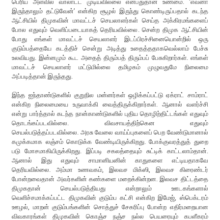
பெரிய அளவில் வாலாட்ட முடியவில்லை என்பதுதான் உண்மை. ‘எவனா
இருந்தாலும் தட்டுவேன்’ என்கிற சூழல் இருந்து கொண்டிருப்பதால் கடந்த
ஆட்சியில் திமுகவின் மாவட்டச் செயலாளர்கள் செய்த அக்கிரமங்களைப்
போல எதுவும் வெளிப்படையாகத் தெரியவில்லை. சென்ற திமுக ஆட்சியின்
போது எங்கள் மாவட்டச் செயலாளர் இடப்பிரச்சினையொன்றில் ஒரு
குடும்பத்தையே கடத்திச் சென்று அடித்து உதைத்ததாகவெல்லாம் பேச்சு
உலவியது. இன்னமும் கூட அதைத் திரும்பத் திரும்பப் பேசுகிறார்கள். எங்கள்
மாவட்டச் செயலாளர் மட்டுமில்லை தமிழகம் முழுவதுமே நிலைமை
அப்படித்தான் இருந்தது.
இந்த ஐந்தாண்டுகளில் குறுநில மன்னர்கள் ஒழிக்கப்பட்டு ஏக்ராட் சாம்ராட்
என்கிற நிலைமையை உருவாக்கி வைத்திருக்கிறார்கள். ஆனால் வளர்ச்சி
என்று பார்த்தால் கடந்த நான்காண்டுகளில் புதிய தொழிற்திட்டங்கள் எதுவும்
தொடங்கப்படவில்லை. விவசாயத்திற்கென எதுவும்
செயல்படுத்தப்படவில்லை. அரசு வேலை வாய்ப்புகளைப் பெற வேண்டுமானால்
கமுக்கமாக லஞ்சம் கொடுக்க வேண்டியிருக்கிறது. போக்குவரத்துத் துறை
படு மோசமாகியிருக்கிறது. இப்படி சகலத்தையும் சுட்டிக் காட்டலாம்தான்.
ஆனால் இது எதுவும் சாமானியனின் காதுகளை எட்டியதாகவே
தெரியவில்லை. அம்மா உணவகம், இலவச மிக்ஸி, இலவச கிரைண்டர்
போன்றவைதான் அவர்களின் கண்களை மறைக்கின்றன. இலவச திட்டத்தை
திமுகதான் செயல்படுத்தியது என்றாலும் ஊடகங்களால்
வெளிச்சமாக்கப்பட்ட திமுகவின் குடும்ப கட்சி என்கிற இமேஜ், ஸ்பெக்டரம்
ஊழல், மாறன் குடும்பங்களின் சொத்துச் சேகரிப்பு போன்ற எதிர்மறையான
விவகாரங்கள் திமுகவின் கொஞ்ச நஞ்ச நல்ல பெயரையும் கபளீகரம்