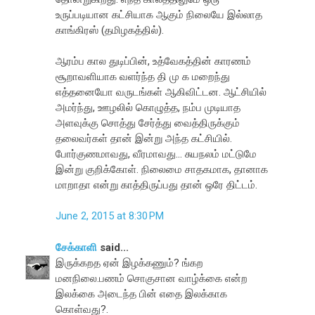
உருப்படியான கட்சியாக ஆகும் நிலையே இல்லாத
காங்கிரஸ் (தமிழகத்தில்).
ஆரம்ப கால துடிப்பின், உத்வேகத்தின் காரணம்
சூறாவளியாக வளர்ந்த தி மு க மறைந்து
எத்தனையோ வருடங்கள் ஆகிவிட்டன. ஆட்சியில்
அமர்ந்து, ஊழலில் கொழுத்த, நம்ப முடியாத
அளவுக்கு சொத்து சேர்த்து வைத்திருக்கும்
தலைவர்கள் தான் இன்று அந்த கட்சியில்.
போர்குணமாவது, வீரமாவது... சுயநலம் மட்டுமே
இன்று குறிக்கோள். நிலைமை சாதகமாக, தானாக
மாறாதா என்று காத்திருப்பது தான் ஒரே திட்டம்.
June 2, 2015 at 8:30 PM
சேக்காளி
said...
இருக்கறத ஏன் இழக்கணும்? ங்கற
மனநிலை.பணம் சொகுசான வாழ்க்கை என்ற
இலக்கை அடைந்த பின் எதை இலக்காக
கொள்வது?.