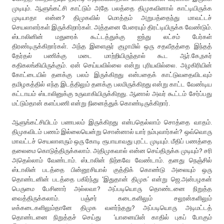
முடியும். ஆளுங்கட்சி காட்டும் அதே பலத்தை திமுகவினால் காட்டியிருக்க
முடியாதா என்ன? திமுகவில் மொத்தம் அறுபத்தைந்து மாவட்டச்
செயலாளர்கள் இருக்கிறார்கள். அத்தனை பேரையும் திரட்டியிருக்க வேண்டும்.
ஸ்டாலினின் மதுரைக் கூட்டத்துக்கு ஐந்து லட்சம் பேர்கள்
திரண்டிருக்கிறார்கள். அந்த இளைஞர் குழாமில் ஒரு சதவீதத்தை இந்தத்
தேர்தல் பணிக்கு மடை மாற்றியிருந்தால் கூட ஆர்.கே,நகர்
கதிகலங்கியிருக்கும். ஏன் செய்யவில்லை என்று புரியவில்லை. அழகிரியின்
கோட்டையில் தனக்கு பலம் இருக்கிறது என்பதைக் காட்டுவதைவிடவும்
தமிழகத்தில் எந்த இடத்திலும் தனக்கு பலமிருக்கிறது என்று காட்ட வேண்டிய
கட்டாயம் ஸ்டாலினுக்கு உருவாகியிருக்கிறது. ஆனால் அவர் கூட்டம் சேர்ப்பது
மட்டும்தான் களப்பணி என்று நினைத்துக் கொண்டிருக்கிறார்.
ஆளுங்கட்சியிடம் பணபலம் இருக்கிறது என்பதெல்லாம் சொத்தை வாதம்.
திமுகவிடம் பணம் இல்லையென்று சொன்னால் யார் நம்புவார்கள்? ஒவ்வொரு
மாவட்டச் செயலாளரும் ஒரு கோடி ரூபாயாவது புரட்ட முடியும். மீதிப் பணத்தை
தலைமை கொடுத்திருக்கலாம். அதிமுகவால் என்ன செய்திருக்க முடியும்? சரி
அதெல்லாம் வேண்டாம். ஸ்டாலின் நிற்கவே வேண்டாம். தனது நெஞ்சில்
ஸ்டாலின் படத்தை பின்னூசியால் குத்திக் கொண்டு அலையும் ஒரு
தொண்டனின் படத்தை பகிர்ந்து ‘இதுதான் திமுக’ என்று ஜெ.அன்பழகன்
பெருமை பேசினார் அல்லவா? அப்படியொரு தொண்டனை நிறுத்த
வைத்திருக்கலாம். பஞ்சர் கடைகளிலும் சலூன்களிலும்
டீக்கடைகளிலும்தானே திமுக வளர்ந்தது? அப்படியொரு அடிமட்டத்
தொண்டனை நிறுத்தச் செய்து ‘யானையின் காதில் புகப் போகும்