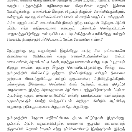
பிரச்சாரங்களின் போது நாக்கை அளவுக்கு மிஞ்சி நீட்டினார். ஆனால் வாஸந்தி
எழுதிய புத்தகத்தில் எதிர்மறையான விஷயங்கள் எதுவும் இல்லை
போலிருக்கிறது. வாஸந்தியும் இதைத் திரும்பத் திரும்பச் சொல்லியிருக்கிறார்.
என்றாலும், அவரது விளக்கமெல்லாம் செவிடன் காதில் ஊதப்பட்ட சங்குதான்.
அச்சு மற்றும் காட்சி ஊடகங்களில் நிலவும் இந்த பயம்தான் அதிமுக ஆட்சி
பற்றிய எந்த எதிர்மறையான தகவலும் மக்களிடம் சென்றுவிடாமல்
பாதுகாத்துவிடுகிறது. சன் டிவியே கூட அடக்கித்தான் வாசிக்கிறது என்னும்
நிலையில் தினத்தந்தி பற்றியெல்லாம் கேட்க வேண்டுமா என்ன?
தேர்தலுக்கு ஒரு வருடம்தான் இருக்கிறது. கடந்த சில நாட்களாகவே
விதவிதமான அறிவிப்புகள் வந்து கொண்டேயிருக்கின்றன. அம்மா
உணவகங்கள், அரசுக் கட்டிடங்கள், மருத்துவமனைகள் என்று வருடம் பூராவும்
திறந்து வைக்க ஏதாவது இருந்து கொண்டேயிருக்கிறது. இன்று கூட
தமிழகத்தின் மின்வெட்டு முற்றாக நீக்கப்படுகிறது என்றும் நிலைமை
முற்றாகச் சீரடைந்துவிட்டது என்றும் முதலமைச்சர் அறிவித்திருக்கிறார்.
மக்களுக்கு இத்தகைய செய்திகள் மிகப் பிடிக்கும். கடந்த ஏழெட்டு
மாதங்களாக இருந்த அனாதரவான ஆட்சியை மறந்துவிடுவார்கள். ‘அம்மா
ஆட்சிக்கு வந்தா எல்லாம் மாறிவிடும்’ என்கிற பாஸிடிவ்வான எண்ணத்தை
உருவாக்குவதில் வெற்றி பெற்றுவிட்டால் அதிமுக மீண்டும் ஆட்சிக்கு
வருவதை தடுப்பது கடினம் என்றுதான் தோன்றுகிறது.
தமிழகத்தின் பிரதான எதிர்கட்சியாக திமுக மட்டும்தான் இருக்கிறது.
ஓ.பி.எஸ் ஆட்சி உருவாக்கியிருந்த மங்கலான சூழலின் காரணமாகத்
திமுகவின் தொண்டர்களும் சற்று நம்பிக்கையோடு இருந்தார்கள். இந்தத்