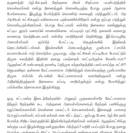
தருணத்தி ஆர்.கே.நகர் தேர்தலை மிகச் சிறப்பாக பயன்படுத்திக்
கொள்வார்கள் என்று நினைத்துக் கொண்டிருந்த போது முதல் ஆளாக
போர்வையை இழுத்து போர்த்திக் கொண்டு கலைஞர் படுத்துவிட்டார். பிற
அரசியல் கட்சிகளும் வரிசையாக புறக்கணிக்கிறோம் என்று குப்புற படுத்துக்
கொண்டிருக்கிறார்கள். பொது வேட்பாளர் என்கிற நிலைமை கண்ணுக்கு
எட்டிய தூரம் வரையில் காணவில்லை. எப்படியும் புரட்சித் தலைவி வரலாறு
காணாத வெற்றியடைவார் என்கிற மாதிரிதான் தெரிகிறது. இப்பொழுதே
அமைச்சர்கள் கும்பிடு போட்டபடி தெருக்களில் இறங்கத்
தொடங்கிவிட்டார்கள். இவர்களின் அசுரபலத்துக்கு முன்பாக ட்ராபிக்
ராமசாமியால் ஈடு கொடுக்க முடியாது. மற்ற கட்சிகள் எப்படியோ போகட்டும்
திமுக களத்தில் இறங்கி தனது பலத்தைக் காட்டியிருக்க வேண்டாமா?
ஆளுங்கட்சி என்பதைத் தாண்டி அதிமுக எந்தவிதத்தில் பலம் வாய்ந்த கட்சி?
ஜெயலலிதா தன்னை வேட்பாளாராக அறிவித்துக் கொள்வதற்கு முன்பாகவே
திமுக சார்பில் ஸ்டாலின் வேட்பாளாராகக் களமிறங்குவார் என்று
அறிவித்திருந்தால் நிலைமை எப்படி மாறியிருக்கும் என்று யோசித்துப்
பார்க்கவே உற்சாகமாக இருக்கிறது.
ஒரு சட்டமன்ற இடைத்தேர்தலில்- அதுவும் முதலமைச்சரே வேட்பாளராக
நிற்கும் தேர்தலில் கூட அத்தனை அமைச்சர்களையும் தேர்தல் பணிக்குழு
உறுப்பினர்களாக்கி சென்னை மாவட்டச் செயலாளர்கள், இளைஞர் பாசறை
பொறுப்பாளர்கள், எம்.எல்.ஏக்கள் என கிட்டத்தட்ட ஐம்பது பேரை ஆர்.கே.நகர்
போன்ற சிறிய தொகுதியில் இறக்கியிருக்கிறார்கள் என்றால் ஆளுங்கட்சிக்கு
உள்ளூர பயம் இருக்கிறது என்றுதானே அர்த்தம்? எதிரி பயப்படும் போது தனது
மொத்த பலத்தையும் திரட்டி அடிப்பவன்தான் உண்மையான வீரனாக இருக்க