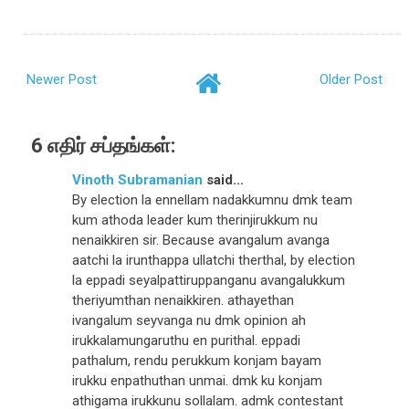
Newer Post
Older Post
6 எதிர் சப்தங்கள்:
Vinoth Subramanian
said...
By election la ennellam nadakkumnu dmk team
kum athoda leader kum therinjirukkum nu
nenaikkiren sir. Because avangalum avanga
aatchi la irunthappa ullatchi therthal, by election
la eppadi seyalpattiruppanganu avangalukkum
theriyumthan nenaikkiren. athayethan
ivangalum seyvanga nu dmk opinion ah
irukkalamungaruthu en purithal. eppadi
pathalum, rendu perukkum konjam bayam
irukku enpathuthan unmai. dmk ku konjam
athigama irukkunu sollalam. admk contestant