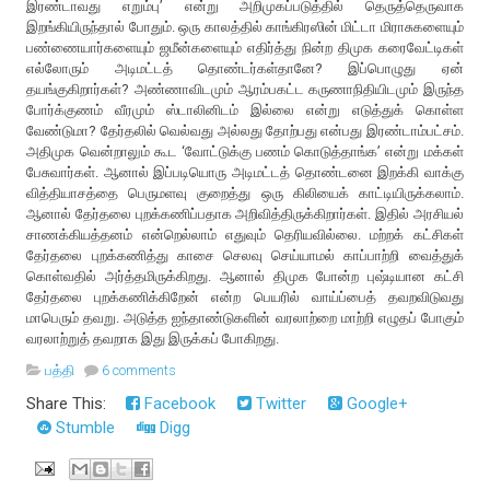
இரண்டாவது எறும்பு’ என்று அறிமுகப்படுத்தில் தெருத்தெருவாக
இறங்கியிருந்தால் போதும். ஒரு காலத்தில் காங்கிரஸின் மிட்டா மிராசுகளையும்
பண்ணையார்களையும் ஜமீன்களையும் எதிர்த்து நின்ற திமுக கரைவேட்டிகள்
எல்லோரும் அடிமட்டத் தொண்டர்கள்தானே? இப்பொழுது ஏன்
தயங்குகிறார்கள்? அண்ணாவிடமும் ஆரம்பகட்ட கருணாநிதியிடமும் இருந்த
போர்க்குணம் வீரமும் ஸ்டாலினிடம் இல்லை என்று எடுத்துக் கொள்ள
வேண்டுமா? தேர்தலில் வெல்வது அல்லது தோற்பது என்பது இரண்டாம்பட்சம்.
அதிமுக வென்றாலும் கூட ‘வோட்டுக்கு பணம் கொடுத்தாங்க’ என்று மக்கள்
பேசுவார்கள். ஆனால் இப்படியொரு அடிமட்டத் தொண்டனை இறக்கி வாக்கு
வித்தியாசத்தை பெருமளவு குறைத்து ஒரு கிலியைக் காட்டியிருக்கலாம்.
ஆனால் தேர்தலை புறக்கணிப்பதாக அறிவித்திருக்கிறார்கள். இதில் அரசியல்
சாணக்கியத்தனம் என்றெல்லாம் எதுவும் தெரியவில்லை. மற்றக் கட்சிகள்
தேர்தலை புறக்கணித்து காசை செலவு செய்யாமல் காப்பாற்றி வைத்துக்
கொள்வதில் அர்த்தமிருக்கிறது. ஆனால் திமுக போன்ற புஷ்டியான கட்சி
தேர்தலை புறக்கணிக்கிறேன் என்ற பெயரில் வாய்ப்பைத் தவறவிடுவது
மாபெரும் தவறு. அடுத்த ஐந்தாண்டுகளின் வரலாற்றை மாற்றி எழுதப் போகும்
வரலாற்றுத் தவறாக இது இருக்கப் போகிறது.
பத்தி
6 comments
Share This:
Facebook
Twitter
Google+
Stumble
Digg