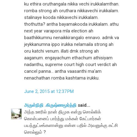
ku ethira oruthangala nikka vechi irukkalamthan.
romba strong ah oruthara nikkavechi irukkalam.
stalinaye kooda nikkavechi irukkalam.
thothutta? antha bayamakooda irukkalam. athu
next year varapora mla election ah
baathikkumnu nenaikkirangalo ennavo. admk va
jeykkanumna ippo irukka nelamaila strong ah
oru katchi venum. illati dmk strong ah
aaganum. engayachum ethachum athisiyam
nadanthu, supreme court high court verdict ah
cancel panna... antha vaasanthi ma'am
nenachathan romba kashtama irukku.
June 2, 2015 at 12:37 PM
அருள்நிதி .கிருஷ்ணமூர்த்தி
said...
அந்த ஊரில் நான் திமுக என்று சொல்லிக்
கொள்பனைப் பார்த்து மக்கள் கேட்பார்கள்
பயந்துட்டீங்களான்னு என்ன பதில் அவனுக்கு கட்சி
சொல்லும் ?