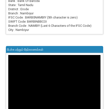
Bank : Bank Of Baroda
State : Tamil Nadu
District : Erode
Branch : Nambiyur
IFSC Code : BARB0NAMBIY (5th character is zero)
SWIFT Code: BARBINBBCOI
Branch Code : NAMBIY (Last 6 Characters of the IFSC Code)
City : Nambiyur
பேச்சு மற்றும் நேர்காணல்கள்