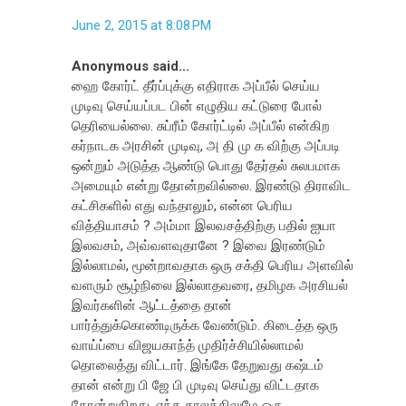
June 2, 2015 at 8:08 PM
Anonymous said...
ஹை கோர்ட் தீர்ப்புக்கு எதிராக அப்பீல் செய்ய
முடிவு செய்யப்பட பின் எழுதிய கட்டுரை போல்
தெரியைல்லை. சுப்ரீம் கோர்ட்டில் அப்பீல் என்கிற
கர்நாடக அரசின் முடிவு, அ தி மு க விற்கு அப்படி
ஒன்றும் அடுத்த ஆண்டு பொது தேர்தல் சுலபமாக
அமையும் என்று தோன்றவில்லை. இரண்டு திராவிட
கட்சிகளில் எது வந்தாலும், என்ன பெரிய
வித்தியாசம் ? அம்மா இலவசத்திற்கு பதில் ஐயா
இலவசம், அவ்வளவுதானே ? இவை இரண்டும்
இல்லாமல், மூன்றாவதாக ஒரு சக்தி பெரிய அளவில்
வளரும் சூழ்நிலை இல்லாதவரை, தமிழக அரசியல்
இவர்களின் ஆட்டத்தை தான்
பார்த்துக்கொண்டிருக்க வேண்டும். கிடைத்த ஒரு
வாய்ப்பை விஜயகாந்த் முதிர்ச்சியில்லாமல்
தொலைத்து விட்டார். இங்கே தேறுவது கஷ்டம்
தான் என்று பி ஜே பி முடிவு செய்து விட்டதாக
தோன்றுகிறது. எந்த காலத்திலுமே ஒரு