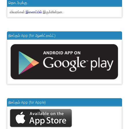
தொடர்புக்கு..
விவரங்கள்
இருக்கின்றன.
இணைப்பில்
நிசப்தம் App (for ஆண்ட்ராய்ட்)
நிசப்தம் App (for Apple)