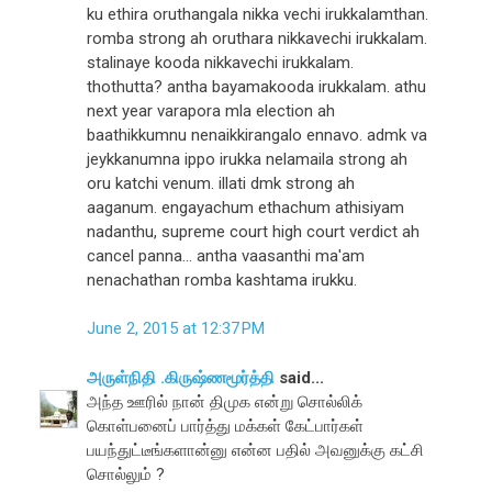
ku ethira oruthangala nikka vechi irukkalamthan.
romba strong ah oruthara nikkavechi irukkalam.
stalinaye kooda nikkavechi irukkalam.
thothutta? antha bayamakooda irukkalam. athu
next year varapora mla election ah
baathikkumnu nenaikkirangalo ennavo. admk va
jeykkanumna ippo irukka nelamaila strong ah
oru katchi venum. illati dmk strong ah
aaganum. engayachum ethachum athisiyam
nadanthu, supreme court high court verdict ah
cancel panna... antha vaasanthi ma'am
nenachathan romba kashtama irukku.
June 2, 2015 at 12:37 PM
அருள்நிதி .கிருஷ்ணமூர்த்தி
said...
அந்த ஊரில் நான் திமுக என்று சொல்லிக்
கொள்பனைப் பார்த்து மக்கள் கேட்பார்கள்
பயந்துட்டீங்களான்னு என்ன பதில் அவனுக்கு கட்சி
சொல்லும் ?