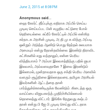
June 2, 2015 at 8:08 PM
Anonymous said...
ஹை கோர்ட் தீர்ப்புக்கு எதிராக அப்பீல் செய்ய
முடிவு செய்யப்பட பின் எழுதிய கட்டுரை போல்
தெரியைல்லை. சுப்ரீம் கோர்ட்டில் அப்பீல் என்கிற
கர்நாடக அரசின் முடிவு, அ தி மு க விற்கு அப்படி
ஒன்றும் அடுத்த ஆண்டு பொது தேர்தல் சுலபமாக
அமையும் என்று தோன்றவில்லை. இரண்டு திராவிட
கட்சிகளில் எது வந்தாலும், என்ன பெரிய
வித்தியாசம் ? அம்மா இலவசத்திற்கு பதில் ஐயா
இலவசம், அவ்வளவுதானே ? இவை இரண்டும்
இல்லாமல், மூன்றாவதாக ஒரு சக்தி பெரிய அளவில்
வளரும் சூழ்நிலை இல்லாதவரை, தமிழக அரசியல்
இவர்களின் ஆட்டத்தை தான்
பார்த்துக்கொண்டிருக்க வேண்டும். கிடைத்த ஒரு
வாய்ப்பை விஜயகாந்த் முதிர்ச்சியில்லாமல்
தொலைத்து விட்டார். இங்கே தேறுவது கஷ்டம்
தான் என்று பி ஜே பி முடிவு செய்து விட்டதாக
தோன்றுகிறது. எந்த காலத்திலுமே ஒரு