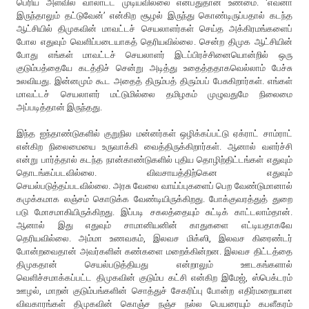
பெரிய அளவில் வாலாட்ட முடியவில்லை என்பதுதான் உண்மை. ‘எவனா
இருந்தாலும் தட்டுவேன்’ என்கிற சூழல் இருந்து கொண்டிருப்பதால் கடந்த
ஆட்சியில் திமுகவின் மாவட்டச் செயலாளர்கள் செய்த அக்கிரமங்களைப்
போல எதுவும் வெளிப்படையாகத் தெரியவில்லை. சென்ற திமுக ஆட்சியின்
போது எங்கள் மாவட்டச் செயலாளர் இடப்பிரச்சினையொன்றில் ஒரு
குடும்பத்தையே கடத்திச் சென்று அடித்து உதைத்ததாகவெல்லாம் பேச்சு
உலவியது. இன்னமும் கூட அதைத் திரும்பத் திரும்பப் பேசுகிறார்கள். எங்கள்
மாவட்டச் செயலாளர் மட்டுமில்லை தமிழகம் முழுவதுமே நிலைமை
அப்படித்தான் இருந்தது.
இந்த ஐந்தாண்டுகளில் குறுநில மன்னர்கள் ஒழிக்கப்பட்டு ஏக்ராட் சாம்ராட்
என்கிற நிலைமையை உருவாக்கி வைத்திருக்கிறார்கள். ஆனால் வளர்ச்சி
என்று பார்த்தால் கடந்த நான்காண்டுகளில் புதிய தொழிற்திட்டங்கள் எதுவும்
தொடங்கப்படவில்லை. விவசாயத்திற்கென எதுவும்
செயல்படுத்தப்படவில்லை. அரசு வேலை வாய்ப்புகளைப் பெற வேண்டுமானால்
கமுக்கமாக லஞ்சம் கொடுக்க வேண்டியிருக்கிறது. போக்குவரத்துத் துறை
படு மோசமாகியிருக்கிறது. இப்படி சகலத்தையும் சுட்டிக் காட்டலாம்தான்.
ஆனால் இது எதுவும் சாமானியனின் காதுகளை எட்டியதாகவே
தெரியவில்லை. அம்மா உணவகம், இலவச மிக்ஸி, இலவச கிரைண்டர்
போன்றவைதான் அவர்களின் கண்களை மறைக்கின்றன. இலவச திட்டத்தை
திமுகதான் செயல்படுத்தியது என்றாலும் ஊடகங்களால்
வெளிச்சமாக்கப்பட்ட திமுகவின் குடும்ப கட்சி என்கிற இமேஜ், ஸ்பெக்டரம்
ஊழல், மாறன் குடும்பங்களின் சொத்துச் சேகரிப்பு போன்ற எதிர்மறையான
விவகாரங்கள் திமுகவின் கொஞ்ச நஞ்ச நல்ல பெயரையும் கபளீகரம்