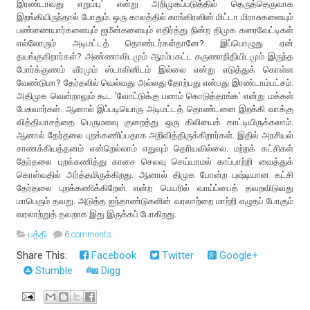
இரண்டாவது எறும்பு’ என்று அறிமுகப்படுத்தில் தெருத்தெருவாக
இறங்கியிருந்தால் போதும். ஒரு காலத்தில் காங்கிரஸின் மிட்டா மிராசுகளையும்
பண்ணையார்களையும் ஜமீன்களையும் எதிர்த்து நின்ற திமுக கரைவேட்டிகள்
எல்லோரும் அடிமட்டத் தொண்டர்கள்தானே? இப்பொழுது ஏன்
தயங்குகிறார்கள்? அண்ணாவிடமும் ஆரம்பகட்ட கருணாநிதியிடமும் இருந்த
போர்க்குணம் வீரமும் ஸ்டாலினிடம் இல்லை என்று எடுத்துக் கொள்ள
வேண்டுமா? தேர்தலில் வெல்வது அல்லது தோற்பது என்பது இரண்டாம்பட்சம்.
அதிமுக வென்றாலும் கூட ‘வோட்டுக்கு பணம் கொடுத்தாங்க’ என்று மக்கள்
பேசுவார்கள். ஆனால் இப்படியொரு அடிமட்டத் தொண்டனை இறக்கி வாக்கு
வித்தியாசத்தை பெருமளவு குறைத்து ஒரு கிலியைக் காட்டியிருக்கலாம்.
ஆனால் தேர்தலை புறக்கணிப்பதாக அறிவித்திருக்கிறார்கள். இதில் அரசியல்
சாணக்கியத்தனம் என்றெல்லாம் எதுவும் தெரியவில்லை. மற்றக் கட்சிகள்
தேர்தலை புறக்கணித்து காசை செலவு செய்யாமல் காப்பாற்றி வைத்துக்
கொள்வதில் அர்த்தமிருக்கிறது. ஆனால் திமுக போன்ற புஷ்டியான கட்சி
தேர்தலை புறக்கணிக்கிறேன் என்ற பெயரில் வாய்ப்பைத் தவறவிடுவது
மாபெரும் தவறு. அடுத்த ஐந்தாண்டுகளின் வரலாற்றை மாற்றி எழுதப் போகும்
வரலாற்றுத் தவறாக இது இருக்கப் போகிறது.
பத்தி
6 comments
Share This:
Facebook
Twitter
Google+
Stumble
Digg