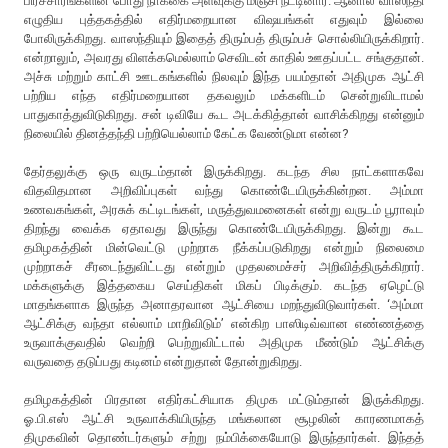
பிரச்சாரங்களின் போது நாக்கை அளவுக்கு மிஞ்சி நீட்டினார். ஆனால் வாஸந்தி
எழுதிய புத்தகத்தில் எதிர்மறையான விஷயங்கள் எதுவும் இல்லை
போலிருக்கிறது. வாஸந்தியும் இதைத் திரும்பத் திரும்பச் சொல்லியிருக்கிறார்.
என்றாலும், அவரது விளக்கமெல்லாம் செவிடன் காதில் ஊதப்பட்ட சங்குதான்.
அச்சு மற்றும் காட்சி ஊடகங்களில் நிலவும் இந்த பயம்தான் அதிமுக ஆட்சி
பற்றிய எந்த எதிர்மறையான தகவலும் மக்களிடம் சென்றுவிடாமல்
பாதுகாத்துவிடுகிறது. சன் டிவியே கூட அடக்கித்தான் வாசிக்கிறது என்னும்
நிலையில் தினத்தந்தி பற்றியெல்லாம் கேட்க வேண்டுமா என்ன?
தேர்தலுக்கு ஒரு வருடம்தான் இருக்கிறது. கடந்த சில நாட்களாகவே
விதவிதமான அறிவிப்புகள் வந்து கொண்டேயிருக்கின்றன. அம்மா
உணவகங்கள், அரசுக் கட்டிடங்கள், மருத்துவமனைகள் என்று வருடம் பூராவும்
திறந்து வைக்க ஏதாவது இருந்து கொண்டேயிருக்கிறது. இன்று கூட
தமிழகத்தின் மின்வெட்டு முற்றாக நீக்கப்படுகிறது என்றும் நிலைமை
முற்றாகச் சீரடைந்துவிட்டது என்றும் முதலமைச்சர் அறிவித்திருக்கிறார்.
மக்களுக்கு இத்தகைய செய்திகள் மிகப் பிடிக்கும். கடந்த ஏழெட்டு
மாதங்களாக இருந்த அனாதரவான ஆட்சியை மறந்துவிடுவார்கள். ‘அம்மா
ஆட்சிக்கு வந்தா எல்லாம் மாறிவிடும்’ என்கிற பாஸிடிவ்வான எண்ணத்தை
உருவாக்குவதில் வெற்றி பெற்றுவிட்டால் அதிமுக மீண்டும் ஆட்சிக்கு
வருவதை தடுப்பது கடினம் என்றுதான் தோன்றுகிறது.
தமிழகத்தின் பிரதான எதிர்கட்சியாக திமுக மட்டும்தான் இருக்கிறது.
ஓ.பி.எஸ் ஆட்சி உருவாக்கியிருந்த மங்கலான சூழலின் காரணமாகத்
திமுகவின் தொண்டர்களும் சற்று நம்பிக்கையோடு இருந்தார்கள். இந்தத்