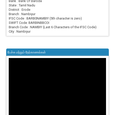
Bank : Bank Of Baroda
State : Tamil Nadu
District : Erode
Branch : Nambiyur
IFSC Code : BARB0NAMBIY (5th character is zero)
SWIFT Code: BARBINBBCOI
Branch Code : NAMBIY (Last 6 Characters of the IFSC Code)
City : Nambiyur
பேச்சு மற்றும் நேர்காணல்கள்