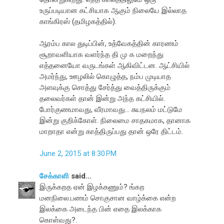
உருப்படியான கட்சியாக ஆகும் நிலையே இல்லாத
காங்கிரஸ் (தமிழகத்தில்).
ஆரம்ப கால துடிப்பின், உத்வேகத்தின் காரணம்
சூறாவளியாக வளர்ந்த தி மு க மறைந்து
எத்தனையோ வருடங்கள் ஆகிவிட்டன. ஆட்சியில்
அமர்ந்து, ஊழலில் கொழுத்த, நம்ப முடியாத
அளவுக்கு சொத்து சேர்த்து வைத்திருக்கும்
தலைவர்கள் தான் இன்று அந்த கட்சியில்.
போர்குணமாவது, வீரமாவது... சுயநலம் மட்டுமே
இன்று குறிக்கோள். நிலைமை சாதகமாக, தானாக
மாறாதா என்று காத்திருப்பது தான் ஒரே திட்டம்.
June 2, 2015 at 8:30 PM
சேக்காளி
said...
இருக்கறத ஏன் இழக்கணும்? ங்கற
மனநிலை.பணம் சொகுசான வாழ்க்கை என்ற
இலக்கை அடைந்த பின் எதை இலக்காக
கொள்வது?.