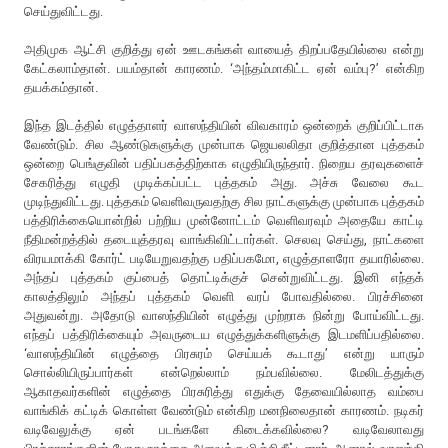
செய்துவிட்டது.
அதிமுக ஆட்சி குறித்து ஏன் ஊடகங்கள் வாயைத் திறப்பதேயில்லை என்று
கேட்கலாம்தான். பயம்தான் காரணம். ‘அந்தம்மாகிட்ட ஏன் வம்பு?’ என்கிற
தயக்கம்தான்.
இந்த இடத்தில் எழுத்தாளர் வாஸந்தியின் விவகாரம் ஒன்றைக் குறிப்பிட்டாக
வேண்டும். சில ஆண்டுகளுக்கு முன்பாக ஜெயலலிதா குறித்தான புத்தகம்
ஒன்றை பெங்குவின் பதிப்பகத்திற்காக எழுதியிருந்தார். நிறைய தரவுகளைச்
சேகரித்து எழுதி முடிக்கப்பட்ட புத்தகம் அது. அச்சு வேலை கூட
முடிந்துவிட்டது. புத்தகம் வெளிவருவதற்கு சில நாட்களுக்கு முன்பாக புத்தகம்
பத்திரிக்கையொன்றில் பற்றிய முன்னோட்டம் வெளிவரவும் அதையே காட்டி
நீதிமன்றத்தில் தடையுத்தரவு வாங்கிவிட்டார்கள். செலவு செய்து, நாட்களை
விரயமாக்கி கோர்ட் படியேறுவதற்கு பதிப்பகமோ, எழுத்தாளரோ தயாரில்லை.
அந்தப் புத்தகம் குப்பைத் தொட்டிக்குச் சென்றுவிட்டது. இனி எந்தக்
காலத்திலும் அந்தப் புத்தகம் வெளி வரப் போவதில்லை. பிரச்சினை
அதுவன்று. அதோடு வாஸந்தியின் எழுத்து முற்றாக நின்று போய்விட்டது.
எந்தப் பத்திரிக்கையும் அவருடைய எழுத்துக்களிளுக்கு இடமளிப்பதில்லை.
‘வாஸந்தியின் எழுத்தை பிரசுரம் செய்யக் கூடாது’ என்று யாரும்
சொல்லியிருப்பார்கள் என்றெல்லாம் நம்பவில்லை. மேலிடத்துக்கு
ஆகாதவர்களின் எழுத்தை பிரசுரித்து எதுக்கு தேவையில்லாத வம்பை
வாங்கிக் கட்டிக் கொள்ள வேண்டும் என்கிற மனநிலைதான் காரணம். நடிகர்
வடிவேலுக்கு ஏன் படங்களே கிடைக்கவில்லை? வடிவேலாவது