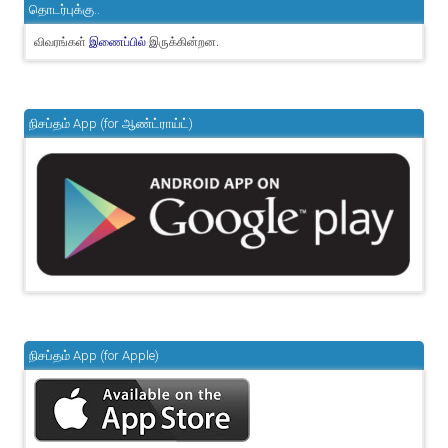
தொடர்புக்கு..
விவரங்கள்
இருக்கின்றன.
இணைப்பில்
நிசப்தம் App (for ஆண்ட்ராய்ட்)
நிசப்தம் App (for Apple)