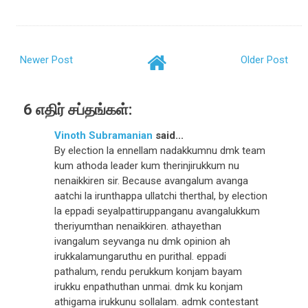
Newer Post
Older Post
6 எதிர் சப்தங்கள்:
Vinoth Subramanian
said...
By election la ennellam nadakkumnu dmk team
kum athoda leader kum therinjirukkum nu
nenaikkiren sir. Because avangalum avanga
aatchi la irunthappa ullatchi therthal, by election
la eppadi seyalpattiruppanganu avangalukkum
theriyumthan nenaikkiren. athayethan
ivangalum seyvanga nu dmk opinion ah
irukkalamungaruthu en purithal. eppadi
pathalum, rendu perukkum konjam bayam
irukku enpathuthan unmai. dmk ku konjam
athigama irukkunu sollalam. admk contestant