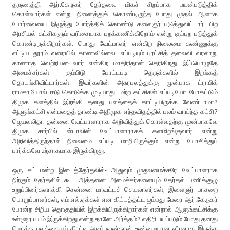
தருணத்தி ஆர்.கே.நகர் தேர்தலை மிகச் சிறப்பாக பயன்படுத்திக்
கொள்வார்கள் என்று நினைத்துக் கொண்டிருந்த போது முதல் ஆளாக
போர்வையை இழுத்து போர்த்திக் கொண்டு கலைஞர் படுத்துவிட்டார். பிற
அரசியல் கட்சிகளும் வரிசையாக புறக்கணிக்கிறோம் என்று குப்புற படுத்துக்
கொண்டிருக்கிறார்கள். பொது வேட்பாளர் என்கிற நிலைமை கண்ணுக்கு
எட்டிய தூரம் வரையில் காணவில்லை. எப்படியும் புரட்சித் தலைவி வரலாறு
காணாத வெற்றியடைவார் என்கிற மாதிரிதான் தெரிகிறது. இப்பொழுதே
அமைச்சர்கள் கும்பிடு போட்டபடி தெருக்களில் இறங்கத்
தொடங்கிவிட்டார்கள். இவர்களின் அசுரபலத்துக்கு முன்பாக ட்ராபிக்
ராமசாமியால் ஈடு கொடுக்க முடியாது. மற்ற கட்சிகள் எப்படியோ போகட்டும்
திமுக களத்தில் இறங்கி தனது பலத்தைக் காட்டியிருக்க வேண்டாமா?
ஆளுங்கட்சி என்பதைத் தாண்டி அதிமுக எந்தவிதத்தில் பலம் வாய்ந்த கட்சி?
ஜெயலலிதா தன்னை வேட்பாளாராக அறிவித்துக் கொள்வதற்கு முன்பாகவே
திமுக சார்பில் ஸ்டாலின் வேட்பாளாராகக் களமிறங்குவார் என்று
அறிவித்திருந்தால் நிலைமை எப்படி மாறியிருக்கும் என்று யோசித்துப்
பார்க்கவே உற்சாகமாக இருக்கிறது.
ஒரு சட்டமன்ற இடைத்தேர்தலில்- அதுவும் முதலமைச்சரே வேட்பாளராக
நிற்கும் தேர்தலில் கூட அத்தனை அமைச்சர்களையும் தேர்தல் பணிக்குழு
உறுப்பினர்களாக்கி சென்னை மாவட்டச் செயலாளர்கள், இளைஞர் பாசறை
பொறுப்பாளர்கள், எம்.எல்.ஏக்கள் என கிட்டத்தட்ட ஐம்பது பேரை ஆர்.கே.நகர்
போன்ற சிறிய தொகுதியில் இறக்கியிருக்கிறார்கள் என்றால் ஆளுங்கட்சிக்கு
உள்ளூர பயம் இருக்கிறது என்றுதானே அர்த்தம்? எதிரி பயப்படும் போது தனது
மொத்த பலத்தையும் திரட்டி அடிப்பவன்தான் உண்மையான வீரனாக இருக்க