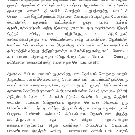
முடியும். ஆளுங்கட்சி காட்டும் அதே பலத்தை திமுகவினால் காட்டியிருக்க
முடியாதா என்ன? திமுகவில் மொத்தம் அறுபத்தைந்து மாவட்டச்
செயலாளர்கள் இருக்கிறார்கள். அத்தனை பேரையும் திரட்டியிருக்க வேண்டும்.
ஸ்டாலினின் மதுரைக் கூட்டத்துக்கு ஐந்து லட்சம் பேர்கள்
திரண்டிருக்கிறார்கள். அந்த இளைஞர் குழாமில் ஒரு சதவீதத்தை இந்தத்
தேர்தல் பணிக்கு மடை மாற்றியிருந்தால் கூட ஆர்.கே,நகர்
கதிகலங்கியிருக்கும். ஏன் செய்யவில்லை என்று புரியவில்லை. அழகிரியின்
கோட்டையில் தனக்கு பலம் இருக்கிறது என்பதைக் காட்டுவதைவிடவும்
தமிழகத்தில் எந்த இடத்திலும் தனக்கு பலமிருக்கிறது என்று காட்ட வேண்டிய
கட்டாயம் ஸ்டாலினுக்கு உருவாகியிருக்கிறது. ஆனால் அவர் கூட்டம் சேர்ப்பது
மட்டும்தான் களப்பணி என்று நினைத்துக் கொண்டிருக்கிறார்.
ஆளுங்கட்சியிடம் பணபலம் இருக்கிறது என்பதெல்லாம் சொத்தை வாதம்.
திமுகவிடம் பணம் இல்லையென்று சொன்னால் யார் நம்புவார்கள்? ஒவ்வொரு
மாவட்டச் செயலாளரும் ஒரு கோடி ரூபாயாவது புரட்ட முடியும். மீதிப் பணத்தை
தலைமை கொடுத்திருக்கலாம். அதிமுகவால் என்ன செய்திருக்க முடியும்? சரி
அதெல்லாம் வேண்டாம். ஸ்டாலின் நிற்கவே வேண்டாம். தனது நெஞ்சில்
ஸ்டாலின் படத்தை பின்னூசியால் குத்திக் கொண்டு அலையும் ஒரு
தொண்டனின் படத்தை பகிர்ந்து ‘இதுதான் திமுக’ என்று ஜெ.அன்பழகன்
பெருமை பேசினார் அல்லவா? அப்படியொரு தொண்டனை நிறுத்த
வைத்திருக்கலாம். பஞ்சர் கடைகளிலும் சலூன்களிலும்
டீக்கடைகளிலும்தானே திமுக வளர்ந்தது? அப்படியொரு அடிமட்டத்
தொண்டனை நிறுத்தச் செய்து ‘யானையின் காதில் புகப் போகும்