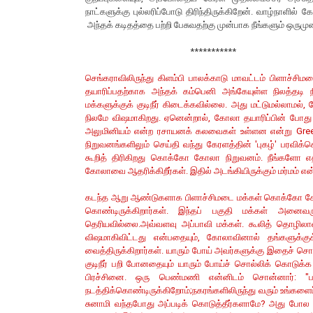
நாட்களுக்கு புல்லரிப்போடு திரிந்திருக்கிறேன். வாழ்நாளில்
அந்தக் கடிதத்தை பற்றி பேசுவதற்கு முன்பாக நீங்களும் ஒருமு
***********
செங்கராவிலிருந்து கிளம்பி பாலக்காடு மாவட்டம் பிளாச்ச
தயாரிப்பதற்காக அந்தக் கம்பெனி அங்கேயுள்ள நிலத்தடி நீர் 
மக்களுக்குக் குடிநீர் கிடைக்கவில்லை. அது மட்டுமல்லாமல
நிலமே விஷமாகிறது. ஏனென்றால், கோலா தயாரிப்பின் போது வெ
அலுமினியம் என்ற ரசாயனக் கலவைகள் உள்ளன என்று Greenpea
நிறுவனங்களிலும் செய்தி வந்து கேரளத்தின் 'புகழ்' பரவி
கூறித் திரிகிறது கொக்கோ கோலா நிறுவனம். நீங்களோ எதிர
கோலாவை ஆதரிக்கிறீர்கள். இதில் அடங்கியிருக்கும் மர்மம் எ
கடந்த ஆறு ஆண்டுகளாக பிளாச்சிமடை மக்கள் கொக்கோ கோலா
கொண்டிருக்கிறார்கள். இந்தப் பகுதி மக்கள் அனைவரு
தெரியவில்லை.அவ்வளவு அப்பாவி மக்கள். கூலித் தொழிலா
விஷமாகிவிட்டது என்பதையும், கோலாவினால் தங்களுக்குக் 
வைத்திருக்கிறார்கள். யாரும் போய் அவர்களுக்கு இதைச் ச
குடிநீர் பறி போனதையும் யாரும் போய்ச் சொல்லிக் கொடுக
பிரச்சினை. ஒரு பெண்மணி என்னிடம் சொன்னார்: 
நடத்திக்கொண்டிருக்கிறோம்;நகரங்களிலிருந்து வரும் உங்களை
சுனாமி வந்தபோது அப்படிக் கொடுத்தீர்களாமே? அது போல 