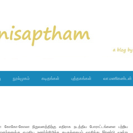
ு
நூல்முகம்
கடிதங்கள்
புத்தகங்கள்
வா.மணிகண்டன்
தா கோகோ-கோலா நிறுவனத்திற்கு எதிராக நடத்திய போராட்டங்களை பற்றிய
னந்தனுக்கு எழுதிய உணர்ச்சிமிக்க கடிதத்தையும் வாசித்து இரண்டு மூன்று