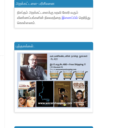
அறக்கட்டளை- பரிசீலனை
நிசப்தம் அறக்கட்டளைக்கு உதவி கோரி வரும்
விண்ணப்பங்களின் நிலவரத்தை
இணைப்பில்
தெரிந்து
கொள்ளலாம்.
புத்தகங்கள்..