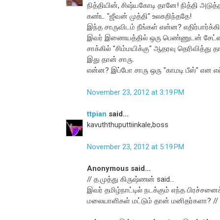
நித்தியின், சிஷ்யகோடி தானே! நித்தி அடுத்
கண்ட "ஜீவன் முத்தி" உலகறிந்ததே!
இந்த சாருவிடம் நீங்கள் என்ன? எதிர்பார்க்கிற
இவர் இணையத்தில் ஒரு பெண்ணுடன் சேட்டை 
சாக்கில் "சிம்மயிக்கு" ஆதரவு தெரிவித்த
இது தான் சாரு.
என்ன? இப்போ சாரு ஒரு "காமடி பீஸ்" என எல
November 23, 2012 at 3:19 PM
ttpian
said...
kavuththuputtiinkale,boss
November 23, 2012 at 5:19 PM
Anonymous said...
// த.முத்து கிருஷ்ணன் said...
இவர் தமிழ்நாட்டில் நடக்கும் எந்த பிரச்ச
மலையாளிகள் மட்டும் தான் மனிதர்களா? //