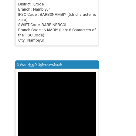
District : Erode
Branch : Nambiyur
IFSC Code : BARB0NAMBIY (5th character is
zero)
SWIFT Code: BARBINBBCOI
Branch Code : NAMBIY (Last 6 Characters of
the IFSC Code)
City : Nambiyur
பேச்சு மற்றும் நேர்காணல்கள்