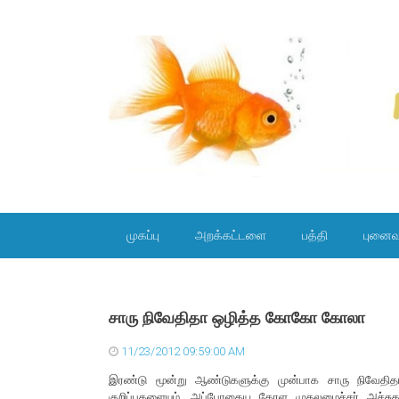
SKIP TO CONTENT
முகப்பு
அறக்கட்டளை
பத்தி
புனைவ
சாரு நிவேதிதா ஒழித்த கோகோ கோலா
11/23/2012 09:59:00 AM
இரண்டு மூன்று ஆண்டுகளுக்கு முன்பாக சாரு நிவேதி
குறிப்புகளையும், அப்போதைய கேரள முதலமைச்சர் அச்சுதா