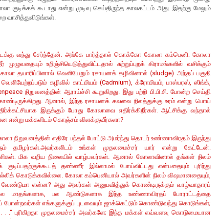
 கோலா குடிக்கக் கூடாது என்று முடிவு செய்திருந்த காலகட்டம் அது. இதற்கு மேலும்
றை வாசித்துவிடுங்கள்.
ிமடைக்கு வந்து சேர்ந்தேன். அங்கே பார்த்தால் கொக்கோ கோலா கம்பெனி. கோலா
முழுவதையும் உறிஞ்சியெடுத்துவிட்டதால் சுற்றுப்புறக் கிராமங்களில் வசிக்கும்
், கோலா தயாரிப்பினால் வெளியேறும் ரசாயனக் கழிவினால் (sludge) அந்தப் பகுதி
ளியேற்றப்படும் கழிவில் காட்மியம் (Cadmium), க்ரோமியம், பாஸ்பரஸ், ஸிங்க்,
ce நிறுவனத்தின் ஆராய்ச்சி கூறுகிறது. இது பற்றி பி.பி.சி. போன்ற செய்தி
க்கொண்டிருக்கிறது. ஆனால், இந்த ரசாயனக் கலவை நிலத்துக்கு உரம் என்று பொய்
்க்கட்சியாக இருக்கும் போது கோலாவை எதிர்க்கிறீர்கள். ஆட்சிக்கு வந்தால்
ன்ன என்று மக்களிடம் கொஞ்சம் விளக்குவீர்களா?
 நிறுவனத்தின் எதிரே பந்தல் போட்டு அமர்ந்து தொடர் உண்ணாவிரதம் இருந்து
ம் தமிழர்கள்.அவர்களிடம் உங்கள் முதலமைச்சர் யார் என்று கேட்டேன்.
ளிகள். மிக வறிய நிலையில் வாழ்பவர்கள். ஆனால் கோலாவினால் தங்கள் நிலம்
குடிப்பதற்குக்கூடத் தண்ணீர் இல்லாமல் போய்விட்டது என்பதையும் புரிந்து
ொல்லிக் கொடுக்கவில்லை. கோலா கம்பெனியால் அவர்களின் நிலம் விஷமானதையும்,
்க வேண்டுமா என்ன? அது அவர்கள் அனுபவித்துக் கொண்டிருக்கும் வாழ்வாதாரப்
"பல மாதங்களாக, பல ஆண்டுகளாக இந்த உண்ணாவிரதப் போராட்டத்தை
ப் போன்றவர்கள் எங்களுக்குப் புடவையும் ஜாக்கெட்டும் கொண்டுவந்து கொடுங்கள்;
. . ." புரிகிறதா முதலமைச்சர் அவர்களே; இந்த மக்கள் எவ்வளவு கொடுமையான