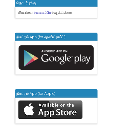
தொடர்புக்கு..
விவரங்கள்
இருக்கின்றன.
இணைப்பில்
நிசப்தம் App (for ஆண்ட்ராய்ட்)
நிசப்தம் App (for Apple)