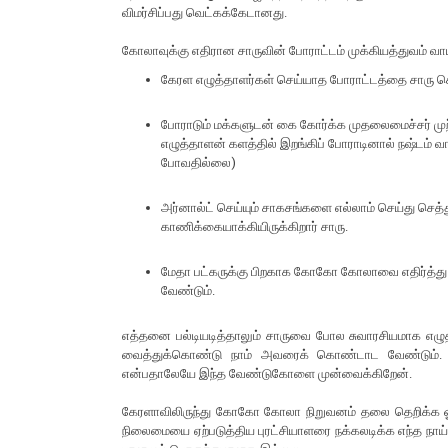
விமர்சிப்பது வெட்கக்கேடானது.
கோலாவுக்கு எதிரான சாருவின் போராட்டம் முக்கியத்துவம் வாய
கேரள எழுத்தாளர்கள் செய்யாத போராட்டத்தை சாரு செய
போராடும் மக்களுடன் கை கோர்க்க முதலைமைச்சர் முற
எழுத்தாளன் களத்தில் இறங்கிப் போராடினால் நஷ்டம் வ
போவதில்லை)
அர்னால்ட் செய்யும் சாகசங்களை எல்லாம் செய்து செத்
காணிக்கையாக்கியிருக்கிறார் சாரு.
மேதா பட்கருக்கு பிறகாக கோகோ கோலாவை எதிர்த்து போர
வேண்டும்.
எத்தனை பல்டியடித்தாலும் சாருவை போல சுவாரசியமாக எழுத
வைத்துக்கொண்டு நாம் அவரைக் கொண்டாட வேண்டும். அவர
என்பதாலேயே இந்த வேண்டுகோளை முன்வைக்கிறேன்.
கேரளாவிலிருந்து கோகோ கோலா நிறுவனம் தலை தெறிக்க ஓடிவி
நிலைமையை ஏற்படுத்திய புரட்சியாளரை நக்கலடிக்க எந்த நா