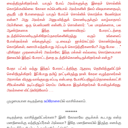
வைத்திருக்கிறார்கள். யாரும் போய் அவர்களுக்கு இதைச் சொல்லிக்
கொடுக்கவில்லை. கோலா கம்பெனியால் அவர்களின் நிலம் விஷமானதையும்,
குடிநீர் பறி போனதையும் யாரும் போய்ச் சொல்லிக் கொடுக்க வேண்டுமா
என்ன? அது அவர்கள் அனுபவித்துக் கொண்டிருக்கும் வாழ்வாதாரப்
பிரச்சினை. ஒரு பெண்மணி என்னிடம் சொன்னார்: "பல மாதங்களாக, பல
ஆண்டுகளாக இந்த உண்ணாவிரதப் போராட்டத்தை
நடத்திக்கொண்டிருக்கிறோம்;நகரங்களிலிருந்து வரும் உங்களைப்
போன்றவர்கள் எங்களுக்குப் புடவையும் ஜாக்கெட்டும் கொண்டுவந்து
கொடுங்கள்; சுனாமி வந்தபோது அப்படிக் கொடுத்தீர்களாமே? அது போல . . ."
புரிகிறதா முதலமைச்சர் அவர்களே; இந்த மக்கள் எவ்வளவு கொடுமையான
நிலையில் இந்தப் போராட்டத்தை நடத்திக்கொண்டிருக்கிறார்கள் என்று?
மேதா பட்கர் வந்து இந்தப் போராட்டத்திற்கு ஆதரவு தெரிவித்துவிட்டுச்
சென்றிருக்கிறார். இப்போது தமிழ் நாட்டிலிருந்து நான். கேரள எழுத்தாளர்கள்
அரசாங்க விருது வாங்குவது எப்படி என்பதை யோசிப்பதிலும்,தொலைக்காட்சி
சீரியல்களில் நடிப்பதிலும் ரொம்ப பிஸியாக இருக்கிறார்கள் போலிருக்கிறது.
அவர்களை விட்டுவிடுவோம் . . .
முழுமையான கடிதத்தை
உயிரோசை
யில் வாசிக்கலாம்.
*******
கடிதத்தை வாசித்துவிட்டீர்களா? இனி கோலாவே குடிக்கக் கூடாது என்ற
மனநிலைக்கு வந்திருப்பீர்கள் அல்லவா? இதே மனநிலையில் இருந்த எனக்கு