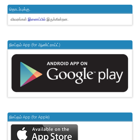
தொடர்புக்கு..
விவரங்கள்
இருக்கின்றன.
இணைப்பில்
நிசப்தம் App (for ஆண்ட்ராய்ட்)
நிசப்தம் App (for Apple)