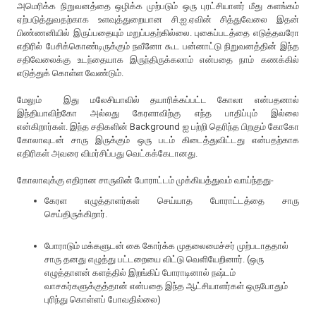
அமெரிக்க நிறுவனத்தை ஒழிக்க முற்படும் ஒரு புரட்சியாளர் மீது களங்கம்
ஏற்படுத்துவதற்காக உளவுத்துறையான சி.ஐ.ஏவின் சித்துவேலை இதன்
பிண்ணனியில் இருப்பதையும் மறுப்பதற்கில்லை. புகைப்படத்தை எடுத்தவரோ
எதிரில் பேசிக்கொண்டிருக்கும் நவீனோ கூட பன்னாட்டு நிறுவனத்தின் இந்த
சதிவேலைக்கு உடந்தையாக இருந்திருக்கலாம் என்பதை நாம் கணக்கில்
எடுத்துக் கொள்ள வேண்டும்.
மேலும் இது மலேசியாவில் தயாரிக்கப்பட்ட கோலா என்பதனால்
இந்தியாவிற்கோ அல்லது கேரளாவிற்கு எந்த பாதிப்பும் இல்லை
என்கிறார்கள். இந்த சதிகளின் Background ஐ பற்றி தெரிந்த பிறகும் கோகோ
கோலாவுடன் சாரு இருக்கும் ஒரு படம் கிடைத்துவிட்டது என்பதற்காக
எதிரிகள் அவரை விமர்சிப்பது வெட்கக்கேடானது.
கோலாவுக்கு எதிரான சாருவின் போராட்டம் முக்கியத்துவம் வாய்ந்தது-
கேரள எழுத்தாளர்கள் செய்யாத போராட்டத்தை சாரு
செய்திருக்கிறார்.
போராடும் மக்களுடன் கை கோர்க்க முதலைமைச்சர் முற்படாததால்
சாரு தனது எழுத்து பட்டறையை விட்டு வெளியேறினார். (ஒரு
எழுத்தாளன் களத்தில் இறங்கிப் போராடினால் நஷ்டம்
வாசகர்களுக்குத்தான் என்பதை இந்த ஆட்சியாளர்கள் ஒருபோதும்
புரிந்து கொள்ளப் போவதில்லை)