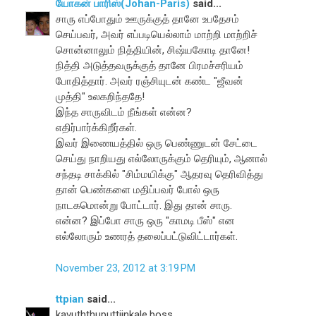
யோகன் பாரிஸ்(Johan-Paris)
said...
சாரு எப்போதும் ஊருக்குத் தானே உபதேசம்
செய்பவர், அவர் எப்படியெல்லாம் மாற்றி மாற்றிச்
சொன்னாலும் நித்தியின், சிஷ்யகோடி தானே!
நித்தி அடுத்தவருக்குத் தானே பிரமச்சரியம்
போதித்தார். அவர் ரஞ்சியுடன் கண்ட "ஜீவன்
முத்தி" உலகறிந்ததே!
இந்த சாருவிடம் நீங்கள் என்ன?
எதிர்பார்க்கிறீர்கள்.
இவர் இணையத்தில் ஒரு பெண்ணுடன் சேட்டை
செய்து நாறியது எல்லோருக்கும் தெரியும், ஆனால்
சந்தடி சாக்கில் "சிம்மயிக்கு" ஆதரவு தெரிவித்து
தான் பெண்களை மதிப்பவர் போல் ஒரு
நாடகமொன்று போட்டார். இது தான் சாரு.
என்ன? இப்போ சாரு ஒரு "காமடி பீஸ்" என
எல்லோரும் உணரத் தலைப்பட்டுவிட்டார்கள்.
November 23, 2012 at 3:19 PM
ttpian
said...
kavuththuputtiinkale,boss