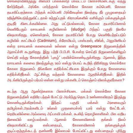
செங்கராவிலிருந்து கிளம்பி பாலக்காடு மாவட்டம் பிளாச்சிமடைக்கு வந்து
சேர்ந்தேன். அங்கே பார்த்தால் கொக்கோ கோலா கம்பெனி. கோலா
தயாரிப்பதற்காக அந்தக் கம்பெனி அங்கேயுள்ள நிலத்தடி நீர் முழுவதையும்
உறிஞ்சியெடுத்துவிட்டதால் சுற்றுப்புறக் கிராமங்களில் வசிக்கும் மக்களுக்குக்
குடிநீர் கிடைக்கவில்லை. அது மட்டுமல்லாமல், கோலா தயாரிப்பினால்
வெளியேறும் ரசாயனக் கழிவினால் (sludge) அந்தப் பகுதி நிலமே
விஷமாகிறது. ஏனென்றால், கோலா தயாரிப்பின் போது வெளியேற்றப்படும்
கழிவில் காட்மியம் (Cadmium), க்ரோமியம், பாஸ்பரஸ், ஸிங்க், அலுமினியம்
என்ற ரசாயனக் கலவைகள் உள்ளன என்று Greenpeace நிறுவனத்தின்
ஆராய்ச்சி கூறுகிறது. இது பற்றி பி.பி.சி. போன்ற செய்தி நிறுவனங்களிலும்
செய்தி வந்து கேரளத்தின் 'புகழ்' பரவிக்கொண்டிருக்கிறது. ஆனால், இந்த
ரசாயனக் கலவை நிலத்துக்கு உரம் என்று பொய் கூறித் திரிகிறது கொக்கோ
கோலா நிறுவனம். நீங்களோ எதிர்க்கட்சியாக இருக்கும் போது கோலாவை
எதிர்க்கிறீர்கள். ஆட்சிக்கு வந்தால் கோலாவை ஆதரிக்கிறீர்கள். இதில்
அடங்கியிருக்கும் மர்மம் என்ன என்று மக்களிடம் கொஞ்சம் விளக்குவீர்களா?
கடந்த ஆறு ஆண்டுகளாக பிளாச்சிமடை மக்கள் கொக்கோ கோலா
நிறுவனத்தின் எதிரே பந்தல் போட்டு அமர்ந்து தொடர் உண்ணாவிரதம் இருந்து
கொண்டிருக்கிறார்கள். இந்தப் பகுதி மக்கள் அனைவரும்
தமிழர்கள்.அவர்களிடம் உங்கள் முதலமைச்சர் யார் என்று கேட்டேன்.
தெரியவில்லை.அவ்வளவு அப்பாவி மக்கள். கூலித் தொழிலாளிகள். மிக வறிய
நிலையில் வாழ்பவர்கள். ஆனால் கோலாவினால் தங்கள் நிலம்
விஷமாகிவிட்டது என்பதையும், கோலாவினால் தங்களுக்குக்
குடிப்பதற்குக்கூடத் தண்ணீர் இல்லாமல் போய்விட்டது என்பதையும் புரிந்து