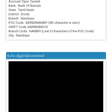
Account Type: Current
Bank : Bank Of Baroda
State : Tamil Nadu
District : Erode
Branch : Nambiyur
IFSC Code : BARB0NAMBIY (5th character is zero)
SWIFT Code: BARBINBBCOI
Branch Code : NAMBIY (Last 6 Characters of the IFSC Code)
City : Nambiyur
பேச்சு மற்றும் நேர்காணல்கள்