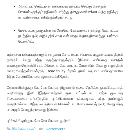
அர்னால்ட் செய்யும் சாகசங்களை எல்லாம் செய்து செத்துக்
கொண்டிருக்கும் நதியைப் பார்த்து தனது கண்ணீரை அந்த நதிக்கு
காணிக்கையாக்கியிருக்கிறார் சாரு.
மேதா பட்கருக்கு பிறகாக கோகோ கோலாவை எதிர்த்து போராட்டம்
நடத்திய ஒரே அறிவுஜீவி சாரு என்பதையும் நாம் நினைத்துப் பார்க்க
வேண்டும்.
எத்தனை பல்டியடித்தாலும் சாருவை போல சுவாரசியமாக எழுதக் கூடிய திறன்
தமிழில் வேறு எந்த எழுத்தாளனுக்கும் இல்லை என்பதை மனதில்
வைத்துக்கொண்டு நாம் அவரைக் கொண்டாட வேண்டும். அவரது எழுத்தின்
சுவாரசியத்தன்மைக்கும், Readability க்கும் நான் அடிமை என்பதாலேயே
இந்த வேண்டுகோளை முன்வைக்கிறேன்.
கேரளாவிலிருந்து கோகோ கோலா நிறுவனம் தலை தெறிக்க ஓடிவிட்டதாகத்
தெரிகிறது. இனி இந்தியாவிற்குள் ஒரு பாட்டில் கூட விற்க முடியாத
நிலைமையை ஏற்படுத்திய புரட்சியாளரை நக்கலடிக்க எந்த நாய்க்கும்
தகுதியில்லை. அந்த வெற்றியைக் கொண்டாட கோலாவைத் தவிர வேறு எந்த
பானமும் பொருத்தமானது இல்லை.
புர்ச்ச்ச்சி ஓங்குக! கோகோ கோலா ஒழிக!!
இலக்கிய உலகம்
15 comments