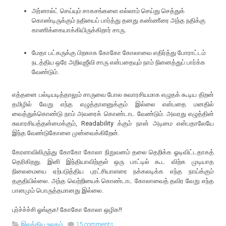
அர்னால்ட் செய்யும் சாகசங்களை எல்லாம் செய்து செத்துக்
கொண்டிருக்கும் நதியைப் பார்த்து தனது கண்ணீரை அந்த நதிக்கு
காணிக்கையாக்கியிருக்கிறார் சாரு.
மேதா பட்கருக்கு பிறகாக கோகோ கோலாவை எதிர்த்து போராட்டம்
நடத்திய ஒரே அறிவுஜீவி சாரு என்பதையும் நாம் நினைத்துப் பார்க்க
வேண்டும்.
எத்தனை பல்டியடித்தாலும் சாருவை போல சுவாரசியமாக எழுதக் கூடிய திறன்
தமிழில் வேறு எந்த எழுத்தாளனுக்கும் இல்லை என்பதை மனதில்
வைத்துக்கொண்டு நாம் அவரைக் கொண்டாட வேண்டும். அவரது எழுத்தின்
சுவாரசியத்தன்மைக்கும், Readability க்கும் நான் அடிமை என்பதாலேயே
இந்த வேண்டுகோளை முன்வைக்கிறேன்.
கேரளாவிலிருந்து கோகோ கோலா நிறுவனம் தலை தெறிக்க ஓடிவிட்டதாகத்
தெரிகிறது. இனி இந்தியாவிற்குள் ஒரு பாட்டில் கூட விற்க முடியாத
நிலைமையை ஏற்படுத்திய புரட்சியாளரை நக்கலடிக்க எந்த நாய்க்கும்
தகுதியில்லை. அந்த வெற்றியைக் கொண்டாட கோலாவைத் தவிர வேறு எந்த
பானமும் பொருத்தமானது இல்லை.
புர்ச்ச்ச்சி ஓங்குக! கோகோ கோலா ஒழிக!!
இலக்கிய உலகம்
15 comments