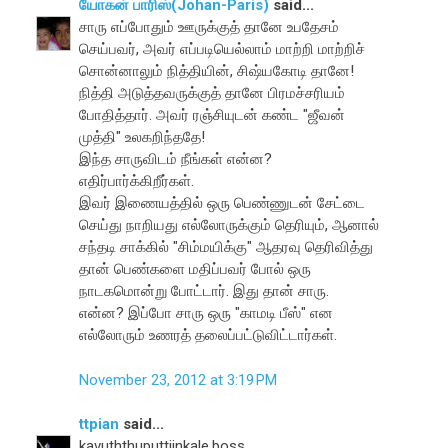
யோகன் பாரிஸ்(Johan-Paris)
said...
சாரு எப்போதும் ஊருக்குத் தானே உபதேசம்
செய்பவர், அவர் எப்படியெல்லாம் மாற்றி மாற்றிச்
சொன்னாலும் நித்தியின், சிஷ்யகோடி தானே!
நித்தி அடுத்தவருக்குத் தானே பிரமச்சரியம்
போதித்தார். அவர் ரஞ்சியுடன் கண்ட "ஜீவன்
முத்தி" உலகறிந்ததே!
இந்த சாருவிடம் நீங்கள் என்ன?
எதிர்பார்க்கிறீர்கள்.
இவர் இணையத்தில் ஒரு பெண்ணுடன் சேட்டை
செய்து நாறியது எல்லோருக்கும் தெரியும், ஆனால்
சந்தடி சாக்கில் "சிம்மயிக்கு" ஆதரவு தெரிவித்து
தான் பெண்களை மதிப்பவர் போல் ஒரு
நாடகமொன்று போட்டார். இது தான் சாரு.
என்ன? இப்போ சாரு ஒரு "காமடி பீஸ்" என
எல்லோரும் உணரத் தலைப்பட்டுவிட்டார்கள்.
November 23, 2012 at 3:19 PM
ttpian
said...
kavuththuputtiinkale,boss