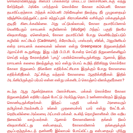
செங்கராவிலிருந்து கிளம்பி பாலக்காடு மாவட்டம் பிளாச்சிமடைக்கு வந்து
சேர்ந்தேன். அங்கே பார்த்தால் கொக்கோ கோலா கம்பெனி. கோலா
தயாரிப்பதற்காக அந்தக் கம்பெனி அங்கேயுள்ள நிலத்தடி நீர் முழுவதையும்
உறிஞ்சியெடுத்துவிட்டதால் சுற்றுப்புறக் கிராமங்களில் வசிக்கும் மக்களுக்குக்
குடிநீர் கிடைக்கவில்லை. அது மட்டுமல்லாமல், கோலா தயாரிப்பினால்
வெளியேறும் ரசாயனக் கழிவினால் (sludge) அந்தப் பகுதி நிலமே
விஷமாகிறது. ஏனென்றால், கோலா தயாரிப்பின் போது வெளியேற்றப்படும்
கழிவில் காட்மியம் (Cadmium), க்ரோமியம், பாஸ்பரஸ், ஸிங்க், அலுமினியம்
என்ற ரசாயனக் கலவைகள் உள்ளன என்று Greenpeace நிறுவனத்தின்
ஆராய்ச்சி கூறுகிறது. இது பற்றி பி.பி.சி. போன்ற செய்தி நிறுவனங்களிலும்
செய்தி வந்து கேரளத்தின் 'புகழ்' பரவிக்கொண்டிருக்கிறது. ஆனால், இந்த
ரசாயனக் கலவை நிலத்துக்கு உரம் என்று பொய் கூறித் திரிகிறது கொக்கோ
கோலா நிறுவனம். நீங்களோ எதிர்க்கட்சியாக இருக்கும் போது கோலாவை
எதிர்க்கிறீர்கள். ஆட்சிக்கு வந்தால் கோலாவை ஆதரிக்கிறீர்கள். இதில்
அடங்கியிருக்கும் மர்மம் என்ன என்று மக்களிடம் கொஞ்சம் விளக்குவீர்களா?
கடந்த ஆறு ஆண்டுகளாக பிளாச்சிமடை மக்கள் கொக்கோ கோலா
நிறுவனத்தின் எதிரே பந்தல் போட்டு அமர்ந்து தொடர் உண்ணாவிரதம் இருந்து
கொண்டிருக்கிறார்கள். இந்தப் பகுதி மக்கள் அனைவரும்
தமிழர்கள்.அவர்களிடம் உங்கள் முதலமைச்சர் யார் என்று கேட்டேன்.
தெரியவில்லை.அவ்வளவு அப்பாவி மக்கள். கூலித் தொழிலாளிகள். மிக வறிய
நிலையில் வாழ்பவர்கள். ஆனால் கோலாவினால் தங்கள் நிலம்
விஷமாகிவிட்டது என்பதையும், கோலாவினால் தங்களுக்குக்
குடிப்பதற்குக்கூடத் தண்ணீர் இல்லாமல் போய்விட்டது என்பதையும் புரிந்து