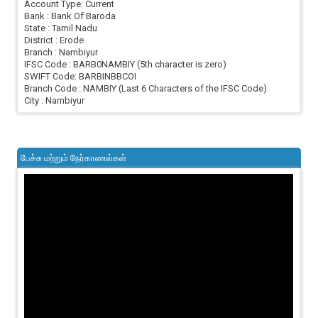
Account Type: Current
Bank : Bank Of Baroda
State : Tamil Nadu
District : Erode
Branch : Nambiyur
IFSC Code : BARB0NAMBIY (5th character is zero)
SWIFT Code: BARBINBBCOI
Branch Code : NAMBIY (Last 6 Characters of the IFSC Code)
City : Nambiyur
பேச்சு மற்றும் நேர்காணல்கள்