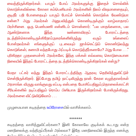
வைத்திருக்கிறார்கள். யாரும் போய் அவர்களுக்கு இதைச் சொல்லிக்
கொடுக்கவில்லை. கோலா கம்பெனியால் அவர்களின் நிலம் விஷமானதையும்,
குடிநீர் பறி போனதையும் யாரும் போய்ச் சொல்லிக் கொடுக்க வேண்டுமா
என்ன? அது அவர்கள் அனுபவித்துக் கொண்டிருக்கும் வாழ்வாதாரப்
பிரச்சினை. ஒரு பெண்மணி என்னிடம் சொன்னார்: "பல மாதங்களாக, பல
ஆண்டுகளாக இந்த உண்ணாவிரதப் போராட்டத்தை
நடத்திக்கொண்டிருக்கிறோம்;நகரங்களிலிருந்து வரும் உங்களைப்
போன்றவர்கள் எங்களுக்குப் புடவையும் ஜாக்கெட்டும் கொண்டுவந்து
கொடுங்கள்; சுனாமி வந்தபோது அப்படிக் கொடுத்தீர்களாமே? அது போல . . ."
புரிகிறதா முதலமைச்சர் அவர்களே; இந்த மக்கள் எவ்வளவு கொடுமையான
நிலையில் இந்தப் போராட்டத்தை நடத்திக்கொண்டிருக்கிறார்கள் என்று?
மேதா பட்கர் வந்து இந்தப் போராட்டத்திற்கு ஆதரவு தெரிவித்துவிட்டுச்
சென்றிருக்கிறார். இப்போது தமிழ் நாட்டிலிருந்து நான். கேரள எழுத்தாளர்கள்
அரசாங்க விருது வாங்குவது எப்படி என்பதை யோசிப்பதிலும்,தொலைக்காட்சி
சீரியல்களில் நடிப்பதிலும் ரொம்ப பிஸியாக இருக்கிறார்கள் போலிருக்கிறது.
அவர்களை விட்டுவிடுவோம் . . .
முழுமையான கடிதத்தை
உயிரோசை
யில் வாசிக்கலாம்.
*******
கடிதத்தை வாசித்துவிட்டீர்களா? இனி கோலாவே குடிக்கக் கூடாது என்ற
மனநிலைக்கு வந்திருப்பீர்கள் அல்லவா? இதே மனநிலையில் இருந்த எனக்கு