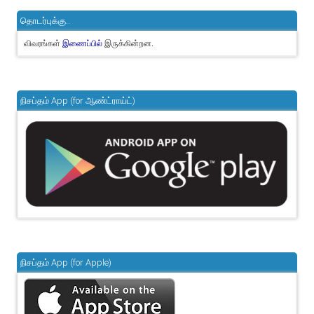
தொடர்புக்கு..
விவரங்கள்
இருக்கின்றன.
இணைப்பில்
நிசப்தம் App (for ஆண்ட்ராய்ட்)
நிசப்தம் App (for Apple)