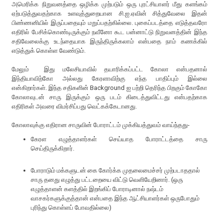
அமெரிக்க நிறுவனத்தை ஒழிக்க முற்படும் ஒரு புரட்சியாளர் மீது களங்கம்
ஏற்படுத்துவதற்காக உளவுத்துறையான சி.ஐ.ஏவின் சித்துவேலை இதன்
பிண்ணனியில் இருப்பதையும் மறுப்பதற்கில்லை. புகைப்படத்தை எடுத்தவரோ
எதிரில் பேசிக்கொண்டிருக்கும் நவீனோ கூட பன்னாட்டு நிறுவனத்தின் இந்த
சதிவேலைக்கு உடந்தையாக இருந்திருக்கலாம் என்பதை நாம் கணக்கில்
எடுத்துக் கொள்ள வேண்டும்.
மேலும் இது மலேசியாவில் தயாரிக்கப்பட்ட கோலா என்பதனால்
இந்தியாவிற்கோ அல்லது கேரளாவிற்கு எந்த பாதிப்பும் இல்லை
என்கிறார்கள். இந்த சதிகளின் Background ஐ பற்றி தெரிந்த பிறகும் கோகோ
கோலாவுடன் சாரு இருக்கும் ஒரு படம் கிடைத்துவிட்டது என்பதற்காக
எதிரிகள் அவரை விமர்சிப்பது வெட்கக்கேடானது.
கோலாவுக்கு எதிரான சாருவின் போராட்டம் முக்கியத்துவம் வாய்ந்தது-
கேரள எழுத்தாளர்கள் செய்யாத போராட்டத்தை சாரு
செய்திருக்கிறார்.
போராடும் மக்களுடன் கை கோர்க்க முதலைமைச்சர் முற்படாததால்
சாரு தனது எழுத்து பட்டறையை விட்டு வெளியேறினார். (ஒரு
எழுத்தாளன் களத்தில் இறங்கிப் போராடினால் நஷ்டம்
வாசகர்களுக்குத்தான் என்பதை இந்த ஆட்சியாளர்கள் ஒருபோதும்
புரிந்து கொள்ளப் போவதில்லை)