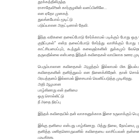
தூக்கத்திலிருந்த
ராசாதேவி!உன் கார்குழலின் வனப்பினிலே...
என ஏதோ முனகத்
துவங்கயோவ் மூடிட்டு
படுய்யாஎன அதட்டினாள் தேவி.
இந்த வரிகளை தலைப்போடு சேர்க்காமல் படிக்கும் போது ஒரு 
குறிப்புகள்" என்ற தலைப்போடு சேர்த்து வாசிக்கும் போது 
காட்சியமைப்பும், கூத்துக் கலைஞர்களின் துக்கமும் வ
தருவதில்லை என்பதை இந்தக் கவிதைகள் வாயிலாக உணர முடி
பெரும்பாலான கவிதைகள் அழுத்தம் இல்லாமல் மிக இயல்ப
கவிதைகளின் தனித்துவம் என நினைக்கிறேன். தான் சொல்ல
பிரயத்தனம் இல்லாமல் இசையால் வெளிப்படுத்த முடிகிறது.
அதி ஆழமான
பாழ்கிணறு என் தனிமை
ஒரு சொல்லிட்டு
நீ அதை நிரப்பு
இந்தக் கவிதையில் தன் வாசகனுக்காக இசை உருவாக்கும் பெர
இங்கு தனிமை என்பது பாழ்கிணறு. பித்து நிலை, நோய்மை, முத
தனித்த மனிதனொருவனில் கவிதையை வாசிப்பவன் தன்னை 
முடிகிறது.