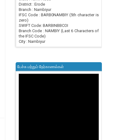
District : Erode
Branch : Nambiyur
IFSC Code : BARB0NAMBIY (5th character is
zero)
SWIFT Code: BARBINBBCOI
Branch Code : NAMBIY (Last 6 Characters of
the IFSC Code)
City : Nambiyur
பேச்சு மற்றும் நேர்காணல்கள்