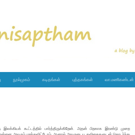
ு
நூல்முகம்
கடிதங்கள்
புத்தகங்கள்
வா.மணிகண்டன்
இலக்கியக் கூட்டத்தில் பார்த்திருக்கிறேன். அதன் பிறகாக இரண்டு முறை
 என்னை அவரும் மறந்துவிட்டோம். ஆனால் அவருடைய கவிதைகளுடன் தொடர்ந்து