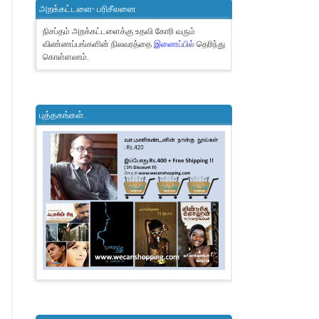
அறக்கட்டளை- பரிசீலனை
நிசப்தம் அறக்கட்டளைக்கு உதவி கோரி வரும்
விண்ணப்பங்களின் நிலவரத்தை
இணைப்பில்
தெரிந்து
கொள்ளலாம்.
புத்தகங்கள்..