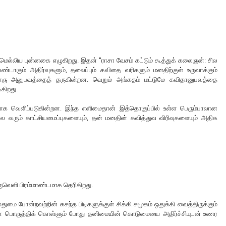
மெல்லிய புன்னகை எழுகிறது. இதன் "ராசா வேசம் கட்டும் கூத்துக் கலைஞன்: சில
உண்டாகும் அதிர்வுகளும், தலைப்பும் கவிதை வரிகளும் மனதிற்குள் உருவாக்கும்
ேறொரு அனுபவத்தைத் தருகின்றன. வெறும் அங்கதம் மட்டுமே கவிதானுபவத்தை
கிறது.
ாக வெளிப்படுகின்றன. இந்த எளிமைதான் இத்தொகுப்பில் உள்ள பெரும்பாலான
 வரும் காட்சியமைப்புகளையும், தன் மனதின் கவித்துவ விரிவுகளையும் அதிக
ுவெளி பிரம்மாண்டமாக தெரிகிறது.
ுமை போன்றவற்றின் கசந்த பிடிகளுக்குள் சிக்கி சமூகம் ஒதுக்கி வைத்திருக்கும்
பொருத்திக் கொள்ளும் போது தனிமையின் கொடுமையை அதிர்ச்சியுடன் உணர