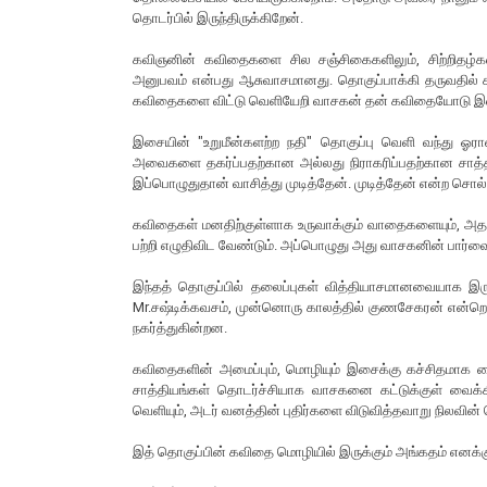
தொடர்பில் இருந்திருக்கிறேன்.
கவிஞனின் கவிதைகளை சில சஞ்சிகைகளிலும், சிற்றிதழ்களி
அனுபவம் என்பது ஆசுவாசமானது. தொகுப்பாக்கி தருவதில் 
கவிதைகளை விட்டு வெளியேறி வாசகன் தன் கவிதையோடு இணை
இசையின் "உறுமீன்களற்ற நதி" தொகுப்பு வெளி வந்து ஓர
அவைகளை தகர்ப்பதற்கான அல்லது நிராகரிப்பதற்கான சாத்தி
இப்பொழுதுதான் வாசித்து முடித்தேன். முடித்தேன் என்ற சொல் 
கவிதைகள் மனதிற்குள்ளாக உருவாக்கும் வாதைகளையும், அத
பற்றி எழுதிவிட வேண்டும். அப்பொழுது அது வாசகனின் பார்வ
இந்தத் தொகுப்பில் தலைப்புகள் வித்தியாசமானவையாக இ
Mr.சஷ்டிக்கவசம், முன்னொரு காலத்தில் குணசேகரன் என்
நகர்த்துகின்றன.
கவிதைகளின் அமைப்பும், மொழியும் இசைக்கு கச்சிதமாக 
சாத்தியங்கள் தொடர்ச்சியாக வாசகனை கட்டுக்குள் வைக்
வெளியும், அடர் வனத்தின் புதிர்களை விடுவித்தவாறு நிலவின
இத் தொகுப்பின் கவிதை மொழியில் இருக்கும் அங்கதம் எனக்கு