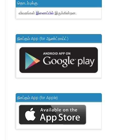
தொடர்புக்கு..
விவரங்கள்
இருக்கின்றன.
இணைப்பில்
நிசப்தம் App (for ஆண்ட்ராய்ட்)
நிசப்தம் App (for Apple)