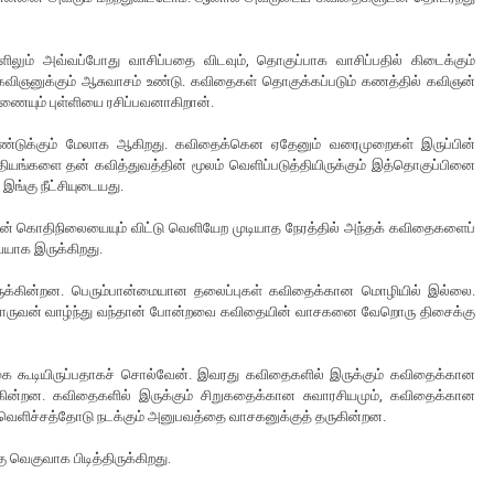
லும் அவ்வப்போது வாசிப்பதை விடவும், தொகுப்பாக வாசிப்பதில் கிடைக்கும்
கவிஞனுக்கும் ஆசுவாசம் உண்டு. கவிதைகள் தொகுக்கப்படும் கணத்தில் கவிஞன்
யும் புள்ளியை ரசிப்பவனாகிறான்.
ாண்டுக்கும் மேலாக ஆகிறது. கவிதைக்கென ஏதேனும் வரைமுறைகள் இருப்பின்
யங்களை தன் கவித்துவத்தின் மூலம் வெளிப்படுத்தியிருக்கும் இத்தொகுப்பினை
இங்கு நீட்சியுடையது.
ன் கொதிநிலையையும் விட்டு வெளியேற முடியாத நேரத்தில் அந்தக் கவிதைகளைப்
ையாக இருக்கிறது.
ருக்கின்றன. பெரும்பான்மையான தலைப்புகள் கவிதைக்கான மொழியில் இல்லை.
றொருவன் வாழ்ந்து வந்தான் போன்றவை கவிதையின் வாசகனை வேறொரு திசைக்கு
கை கூடியிருப்பதாகச் சொல்வேன். இவரது கவிதைகளில் இருக்கும் கவிதைக்கான
கின்றன. கவிதைகளில் இருக்கும் சிறுகதைக்கான சுவாரசியமும், கவிதைக்கான
் வெளிச்சத்தோடு நடக்கும் அனுபவத்தை வாசகனுக்குத் தருகின்றன.
 வெகுவாக பிடித்திருக்கிறது.