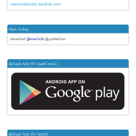
vaamanikandan.Sarahah.com
தொடர்புக்கு..
விவரங்கள்
இருக்கின்றன.
இணைப்பில்
நிசப்தம் App (for ஆண்ட்ராய்ட்)
நிசப்தம் App (for Apple)