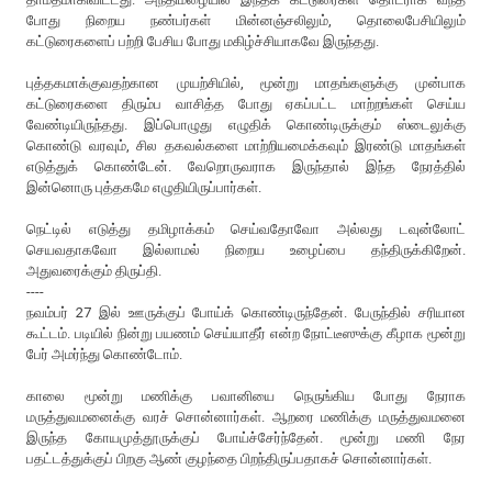
போது நிறைய நண்பர்கள் மின்னஞ்சலிலும், தொலைபேசியிலும்
கட்டுரைகளைப் பற்றி பேசிய போது மகிழ்ச்சியாகவே இருந்தது.
புத்தகமாக்குவதற்கான முயற்சியில், மூன்று மாதங்களுக்கு முன்பாக
கட்டுரைகளை திரும்ப வாசித்த போது ஏகப்பட்ட மாற்றங்கள் செய்ய
வேண்டியிருந்தது. இப்பொழுது எழுதிக் கொண்டிருக்கும் ஸ்டைலுக்கு
கொண்டு வரவும், சில தகவல்களை மாற்றியமைக்கவும் இரண்டு மாதங்கள்
எடுத்துக் கொண்டேன். வேறொருவராக இருந்தால் இந்த நேரத்தில்
இன்னொரு புத்தகமே எழுதியிருப்பார்கள்.
நெட்டில் எடுத்து தமிழாக்கம் செய்வதோ
வோ
அல்லது டவுன்லோட்
செயவதாகவோ இல்லாமல் நிறைய உழைப்பை தந்திருக்கிறேன்.
அதுவரைக்கும் திருப்தி.
----
நவம்பர் 27 இல் ஊருக்குப் போய்க் கொண்டிருந்தேன். பேருந்தில் சரியான
கூட்டம். படியில் நின்று பயணம் செய்யாதீர் என்ற நோட்டீஸுக்கு கீழாக மூன்று
பேர் அமர்ந்து கொண்டோம்.
காலை மூன்று மணிக்கு பவானியை நெருங்கிய போது நேராக
மருத்துவமனைக்கு வரச் சொன்னார்கள். ஆறரை மணிக்கு மருத்துவமனை
இருந்த கோயமுத்தூருக்குப் போய்ச்சேர்ந்தேன். மூன்று மணி நேர
பதட்டத்துக்குப் பிறகு ஆண் குழந்தை பிறந்திருப்பதாகச் சொன்னார்கள்.