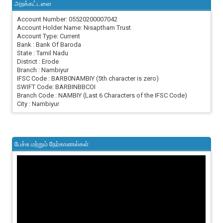
அறக்கட்டளை
Account Number: 05520200007042
Account Holder Name: Nisaptham Trust
Account Type: Current
Bank : Bank Of Baroda
State : Tamil Nadu
District : Erode
Branch : Nambiyur
IFSC Code : BARB0NAMBIY (5th character is zero)
SWIFT Code: BARBINBBCOI
Branch Code : NAMBIY (Last 6 Characters of the IFSC Code)
City : Nambiyur
பேச்சு மற்றும் நேர்காணல்கள்