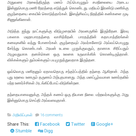
அதுவரை அலைந்திருந்த மனம் அப்பொழுதும் சமநிலையை அடைய
இன்னுமொரு மணி நேரத்தை எடுத்துக் கொண்டது. மதியம் இரண்டு மணிக்கு
குழந்தையை கையில் கொடுத்தார்கள். இளஞ்சிவப்பு நிறத்தில் கண்களை மூடி
சிணுங்கினான்.
அடுத்த ஐந்து நாட்களுக்கு விடுமுறையில் அவனருகில் இருந்தேன. இரவு
பகலாக மஹாபாரதத்தை வாசித்தேன். பாரதத்தின் கதாபாத்திரங்கள்
கனவுகளில் வந்து போனார்கள். குழந்தையும் அவர்களோடு அவ்வப்பொழுது
சேர்ந்து கொண்டான். அவன் உடலை முறுக்குவதும், தானாக சிரிப்பதும்
அழுவதுமாக தனக்கென ஒரு உலகை உருவாக்கிக் கொண்டிருந்தான்.
விக்கல்களும் தும்மல்களும் பயமுறுத்துவதாக இருந்தன.
ஒவ்வொரு மனிதனும் ஏதாவதொரு சந்தர்ப்பத்தில் தந்தை ஆகிறான். அந்த
புது உறவை உணரும் தருணம் அற்புதமானது. அந்த மனப்பூர்வமான உணர்தலில்
மற்ற உணர்ச்சிகள் அடங்கிப்போய் விடுகின்றன.
தந்தையானவனுக்கு அந்தக் கணம் ஒரு தியான நிலை. மற்றவர்களுக்கு அது
இன்னுமொரு செய்தி அவ்வளவுதான்.
அறிவிப்புகள்
16 comments
Share This:
Facebook
Twitter
Google+
Stumble
Digg