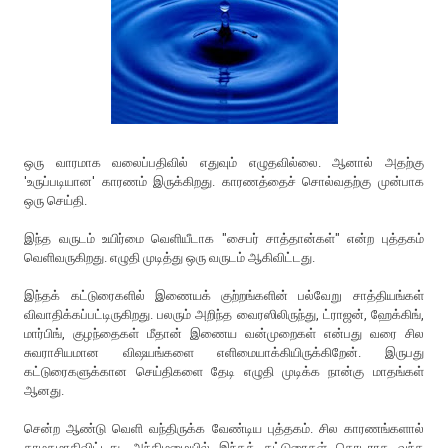
ஒரு வாரமாக வலைப்பதிவில் எதுவும் எழுதவில்லை. ஆனால் அதற்கு
'உருப்படியான' காரணம் இருக்கிறது. காரணத்தைச் சொல்வதற்கு முன்பாக
ஒரு செய்தி.
இந்த வருடம் உயிர்மை வெளியீடாக "சைபர் சாத்தான்கள்" என்ற புத்தகம்
வெளிவருகிறது. எழுதி முடித்து ஒரு வருடம் ஆகிவிட்டது.
இந்தக் கட்டுரைகளில் இணையக் குற்றங்களின் பல்வேறு சாத்தியங்கள்
விவாதிக்கப்பட்டிருகிறது. பலரும் அறிந்த வைரஸிலிருந்து, ட்ராஜன், ஹேக்கிங்,
மார்பிங், குழந்தைகள் மீதான் இணைய வன்முறைகள் என்பது வரை சில
சுவராசியமான விஷயங்களை எளிமையாக்கியிருக்கிறேன். இருபது
கட்டுரைகளுக்கான செய்திகளை தேடி எழுதி முடிக்க நான்கு மாதங்கள்
ஆனது.
சென்ற ஆண்டு வெளி வந்திருக்க வேண்டிய புத்தகம். சில காரணங்களால்
தாமதமாகிவிட்டது. அந்திமழையில் இந்தக் கட்டுரைகள் தொடராக வந்த