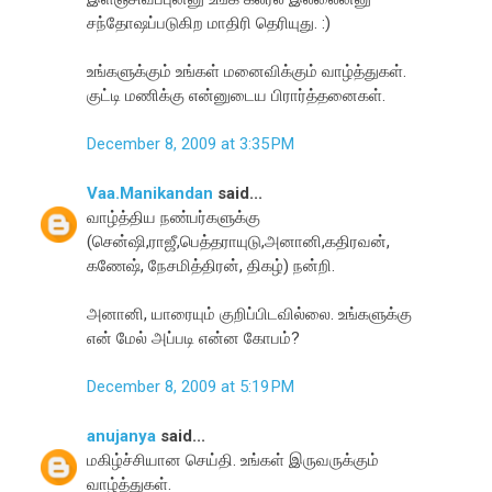
சந்தோஷப்படுகிற மாதிரி தெரியுது. :)
உங்களுக்கும் உங்கள் மனைவிக்கும் வாழ்த்துகள்.
குட்டி மணிக்கு என்னுடைய பிரார்த்தனைகள்.
December 8, 2009 at 3:35 PM
Vaa.Manikandan
said...
வாழ்த்திய நண்பர்களுக்கு
(சென்ஷி,ராஜீ,பெத்தராயுடு,அனானி,கதிரவன்,
கணேஷ், நேசமித்திரன், திகழ்) நன்றி.
அனானி, யாரையும் குறிப்பிடவில்லை. உங்களுக்கு
என் மேல் அப்படி என்ன கோபம்?
December 8, 2009 at 5:19 PM
anujanya
said...
மகிழ்ச்சியான செய்தி. உங்கள் இருவருக்கும்
வாழ்த்துகள்.