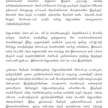
உண்மையான காரணம் அதுவாக இருக்க முடியாது. பலவித
தகிடுதத்தங்களையும்- மிகக் கச்சிதமாக செய்து முடிக்கும் ஆளும்கட்சியோடு
தற்சமயம் மோதுவது எப்படியும் தோல்விக்கான மோதலாகவே இருக்கும்.
தோல்வி கிடைக்கும் பட்சத்தில் ஏற்கனவே தோல்வி கண்ட தொண்டர்கள்
மேலும் சோர்வடையக் கூடும் என்று ஜெயலலிதா மறைமுகமாக
அறிவித்திருக்கிறார்.
ஜெயலலிதா கொடநாட்டை விட்டு வெளிவருவதும், ஹெலிக்காப்டர் போன்ற
தமிழக அரசியல் களத்திற்கு ஒத்துவராத சில சமாச்சாரங்களைக்
கைவிடுவதும் இந்த தருணத்தில் தவிர்க்க முடியாத ஒன்று. எம்.ஜி.ஆர்
சேர்த்து வைத்திருந்த கிராமப்புற பெண்களின் வாக்கு வங்கியை, இலவசம்
என்ற பெயரில் அரசு கஜானாவில் கை வைத்து மிக இலாவகமாக தன் பக்கம்
திருப்பி வரும் கருணாநிதியின் அரசியல் முன்னகர்வை தடுத்து நிறுத்தும்
களப்பணி துளி கூட இல்லாமல் ஜெயலலிதா அசட்டையாக இருக்கிறார்.
முந்தைய தேர்தல் வெற்றிகளுக்கு ஜெயலலிதாவின் கிராமப்புற பயணமும்,
தமிழகத்தின் மூலை முடுக்கெல்லாம் தொட்டு வருமாறு பயணத்திட்டத்தை
வகுத்துக் கொடுத்த செங்கோட்டையன் போன்றவர்களின் கடும் உழைப்புகளும்
பின்புலமாக இருந்திருக்கின்றன. ராமதாஸும், வைகோவும் என்னதான்
தலைகீழாக நின்றாலும் ஜெயலலிதாவுக்கு மக்களிடையே இருக்கும்
கவர்ச்சிதான் அந்த அணியினருக்கு வாக்கு வாங்கித் தரும் ஆயுதம். அதை
சரியாக பயன்படுத்தாமல் ஓய்வெடுக்கிறேன் என்ற பெயரில் ஜெயலலிதா
வீணடிக்கிறார். இந்த ஓய்வையும் தேர்தல் புறக்கணிப்பையும் நான்
இணைக்கவில்லை. ஓய்வு என்பதை அவர் குறைக்காத வரை அவரது