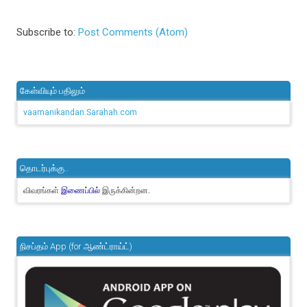
Subscribe to:
Post Comments (Atom)
கேள்வியும் பதிலும்
vaamanikandan.Sarahah.com
தொடர்புக்கு..
விவரங்கள்
இருக்கின்றன.
இணைப்பில்
நிசப்தம் App (for ஆண்ட்ராய்ட்)