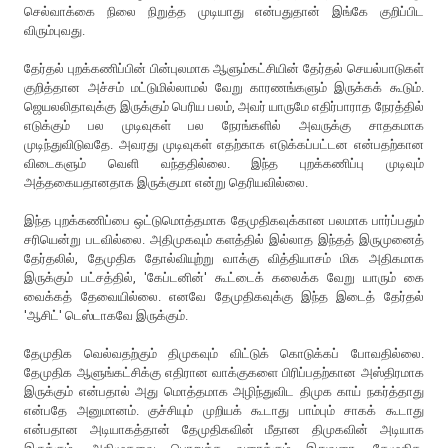
செல்வாக்கை நிலை நிறுத்த முடியாது என்பதுதான் இங்கே குறிப்பிட
விரும்புவது.
தேர்தல் புறக்கணிப்பின் பின்புலமாக ஆளும்கட்சியின் தேர்தல் செயல்பாடுகள்
குறித்தான அச்சம் மட்டுமில்லாமல் வேறு காரணங்களும் இருக்கக் கூடும்.
ஜெயலலிதாவுக்கு இருக்கும் பெரிய பலம், அவர் யாருமே எதிர்பாராத நேரத்தில்
எடுக்கும் பல முடிவுகள் பல நேரங்களில் அவருக்கு சாதகமாக
முடிந்துவிடுவதே. அவரது முடிவுகள் எதற்காக எடுக்கப்பட்டன என்பதற்கான
விடைகளும் வெளி வந்ததில்லை. இந்த புறக்கணிப்பு முடிவும்
அத்தகையதானதாக இருக்குமா என்று தெரியவில்லை.
இந்த புறக்கணிப்பை ஒட்டுமொத்தமாக தேமுதிகவுக்கான பலமாக பார்ப்பதும்
சரியென்று படவில்லை. அதிமுகவும் களத்தில் இல்லாத இந்தத் இருமுனைத்
தேர்தலில், தேமுதிக தோல்வியுற்று வாக்கு வித்தியாசம் மிக அதிகமாக
இருக்கும் பட்சத்தில், 'கேப்டனின்' கூட்டைக் கலைக்க வேறு யாரும் கை
வைக்கத் தேவையில்லை. எனவே தேமுதிகவுக்கு இந்த இடைத் தேர்தல்
'ஆசிட்' டெஸ்டாகவே இருக்கும்.
தேமுதிக வெல்வதற்கும் திமுகவும் விட்டுக் கொடுக்கப் போவதில்லை.
தேமுதிக ஆளுங்கட்சிக்கு எதிரான வாக்குகளை பிரிப்பதற்கான அஸ்திரமாக
இருக்கும் என்பதால் அது மொத்தமாக அழிந்துவிட திமுக காய் நகர்த்தாது
என்பதே அனுமானம். குச்சியும் முறியக் கூடாது பாம்பும் சாகக் கூடாது
என்பதான அடியாகத்தான் தேமுதிகவின் மீதான திமுகவின் அடியாக