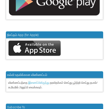
நிசப்தம் App (for Apple)
கல்வி உதவிக்கான விண்ணப்பம்
விண்ணப்பத்தை
தரவிறக்கம் செய்து பூர்த்தி செய்து தபால்/
இணைப்பிலிருந்து
கூரியரில் அனுப்பி வைக்கவும்.
Subscribe To