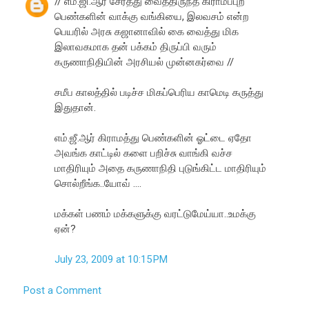
// எம்.ஜி.ஆர் சேர்த்து வைத்திருந்த கிராமப்புற
பெண்களின் வாக்கு வங்கியை, இலவசம் என்ற
பெயரில் அரசு கஜானாவில் கை வைத்து மிக
இலாவகமாக தன் பக்கம் திருப்பி வரும்
கருணாநிதியின் அரசியல் முன்னகர்வை //
சமீப காலத்தில் படிச்ச மிகப்பெரிய காமெடி கருத்து
இதுதான்.
எம்.ஜீ.ஆர் கிராமத்து பெண்களின் ஓட்டை ஏதோ
அவங்க காட்டில் களை பறிச்சு வாங்கி வச்ச
மாதிரியும் அதை கருணாநிதி புடுங்கிட்ட மாதிரியும்
சொல்றீங்க..யோவ் ....
மக்கள் பணம் மக்களுக்கு வரட்டுமேய்யா..உமக்கு
ஏன்?
July 23, 2009 at 10:15 PM
Post a Comment