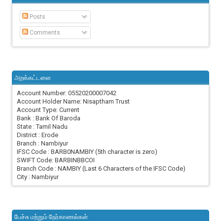
Posts
Comments
அறக்கட்டளை
Account Number: 05520200007042
Account Holder Name: Nisaptham Trust
Account Type: Current
Bank : Bank Of Baroda
State : Tamil Nadu
District : Erode
Branch : Nambiyur
IFSC Code : BARB0NAMBIY (5th character is zero)
SWIFT Code: BARBINBBCOI
Branch Code : NAMBIY (Last 6 Characters of the IFSC Code)
City : Nambiyur
பேச்சு மற்றும் நேர்காணல்கள்