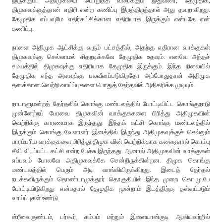
இருக்கும். அதிமுகவை பொறுத்த வரைக்கும் இதுவரை, தேமுதிக,
திமுகவுக்குத்தான் எதிரி என்ற கணிப்பு இருந்திருந்தால் அது தவறாகிறது.
தேமுதிக எப்பவுமே எதிர்கட்சிக்கான எதிரியாக இருக்கும் என்பதே என்
கணிப்பு.
நாளை அதிமுக ஆட்சிக்கு வரும் பட்சத்தில், அதற்கு எதிரான வாக்குகள்
திமுகவுக்கு செல்லாமல் சிதறடிக்கவே தேமுதிக உதவும். எனவே அந்தச்
சமயத்தில் திமுகவுக்கு எதிரியாக தேமுதிக இருக்கும். இந்த நிலையில்
தேமுதிக எந்த அளவுக்கு பலவீனப்படுகிறதோ அப்போதுதான் அதிமுக
தனக்கான வெற்றி வாய்ப்புகளை பொதுத் தேர்தலில் அதிகரிக்க முடியும்.
நாடாளுமன்றத் தேர்தலில் கொங்கு மண்டலத்தில் போட்டியிட்ட கொங்குநாடு
முன்னேற்றப் பேரவை திமுகவின் வாக்குககளை பிரித்து அதிமுகவின்
வெற்றிக்கு காரணமாக இருந்தது. இந்தக் கட்சி கொங்கு மண்டலத்தில்
இருக்கும் கொங்கு வேளாளர் இனத்தில் இருந்து அதிமுகவுக்குச் செல்லும்
பாரம்பரிய வாக்குகளை பிரித்து திமுக வின் வெற்றிக்காக கலைஞரால் கொம்பு
சீவி விடப்பட்ட கட்சி என்ற பேச்சு இருந்தது. ஆனால் அதிமுகவின் வாக்குகள்
எப்பவும் போலவே அதிமுகவுக்கே சென்றிருக்கின்றன. திமுக கொங்கு
மண்டலத்தில் பெரும் அடி வாங்கியிருக்கிறது. இடைத் தேர்தல்
நடக்கவிருக்கும் தொண்டாமுத்தூர் தொகுதியில் இந்த முறை கொ.மு.பே
போட்டியிடுகிறது என்பதால் தேமுதிக மூன்றாம் இடத்திற்கு தள்ளப்படும்
வாய்ப்புகள் உண்டு.
ஸ்ரீவைகுண்டம், பர்கூர், கம்பம் மற்றும் இளையான்குடி ஆகியவற்றில்