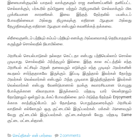
இளையான்குடியில் யாதவர் வாக்குகளும் ராஜ கண்ணப்பனின் தனிப்பட்ட
செல்வாக்கும், பர்கூரில் தம்பிதுரை மற்றும் அதிமுகவின் செல்வாக்கும் மிக
முக்கியமான காரணிகள். இவை இந்தத் தேர்தலில் பயன்படப்
போவதில்லையா அல்லது திமுகவுக்கு எதிரான ஆயுதமா அல்லது
தேமுதிகவுக்கு எதிரான ஆயுதமா என்பதும் கவனிக்கத் தக்கவை.
ஸ்ரீவைகுண்டம் பற்றியும் கம்பம் பற்றியும் எனக்கு அவ்வளவாகத் தெரியாததால்
கருத்துச் சொல்வதில் நியாமில்லை.
அரசியல் செயல்பாடுகள் நல்லதா கெட்டதா என்பது பற்றியெல்லாம் சொல்ல
முடியாது. சொல்வதில் அர்த்தமும் இல்லை. இந்த கால கட்டத்தில் எந்த
அரசியல் கட்சியும் அதன் தலைவரும் எடுக்கும் எந்த முடிவும் அவர்களின்
சுயநலம் சார்ந்ததாகவே இருக்கும். இப்படி இருந்தால் இவர்கள் தோற்று
அவர்கள் வெல்வார்கள் என்பதும் அந்த முடிவாக இருந்திருந்தால் இவர்கள்
வெல்வார்கள் என்பது வேண்டுமானால் நமக்கு சுவாரசியமான பொழுது
போக்குக்கான விவாதமாக இருக்கலாம். மற்றபடி யார் வென்றாலும்
தோற்றாலும் ஒன்றும் நடக்கப் போவதில்லை. நாம் அடுத்த தேர்தல் Enjoyment
க்காக காத்திருப்போம். நம் தேசத்தை பொறுத்தவரைக்கும் அரசியல்
வாதிகள் எல்லோரும் ஒரு குட்டையில் இருப்பவர்கள். மக்கள் அனைவரும்
வேறு குட்டையில் இருப்பவர்கள். குட்டைகள்தான் வேறு. மற்றபடி Same
குட்டை மட்டைஸ்தான்.
செய்திகள்- என் பார்வை
2 comments