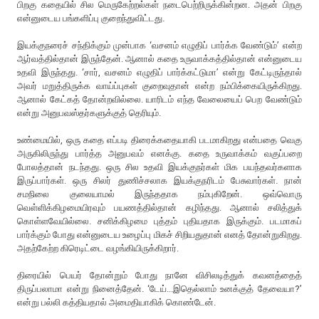
பிறகு கதையில் சில மெருகேற்றல்கள் நடைபெற்றிருக்கின்றன. அதன் பிறகு
என்னுடைய பங்களிப்பு குறைந்துவிட்டது.
இயக்குநரைச் சந்திக்கும் முன்பாக ‘வசனம் எழுதிப் பார்க்க வேண்டும்’ என்ற
ஆர்வத்தில்தான் இருந்தேன். ஆனால் கதை உருவாக்கத்தில்தான் என்னுடைய
உதவி இருந்தது. ‘சார், வசனம் எழுதிப் பார்க்கட்டுமா’ என்று கேட்டிருந்தால்
அவர் மறுத்திருக்க வாய்ப்புகள் குறைவுதான் என்ற நம்பிக்கையிருக்கிறது.
ஆனால் கேட்கத் தோன்றவில்லை. யாரிடம் எந்த வேலையைப் பெற வேண்டும்
என்று அனுபவஸ்தர்களுக்குத் தெரியும்.
உண்மையில், ஒரு கதை எப்படி திரைக்கதையாகி படமாகிறது என்பதை வெகு
அருகிலிருந்து பார்த்த அனுபவம் எனக்கு. கதை உருவாக்கம் வகுப்பறை
போலத்தான் நடந்தது. ஒரு சில உதவி இயக்குநர்கள் மிக பயந்தவர்களாக
இருப்பார்கள். ஒரு சிலர் துணிச்சலாக இயக்குநரிடம் பேசுவார்கள். நான்
சமநிலை குலையாமல் இருந்ததாக நம்புகிறேன். ஒவ்வொரு
வெள்ளிக்கிழமையிரவும் பயணத்தில்தான் கழிந்தது. ஆனால் சலித்துக்
கொள்ளவேயில்லை. சனிக்கிழமை புத்தம் புதியதாக இருக்கும். படமாகப்
பார்க்கும் போது என்னுடைய உழைப்பு மிகச் சிறியதுதான் எனத் தோன்றுகிறது.
அதற்கேற்ற கிரெடிட்டை வழங்கியிருக்கிறார்.
திரையில் பெயர் தோன்றும் போது நானே விசிலடித்துக் கவனத்தைத்
திருப்பலாமா என்று நினைத்தேன். ‘டேய்...இதெல்லாம் உனக்குத் தேவையா?’
என்று பல்லி கத்தியதால் அமைதியாகிக் கொண்டேன்.