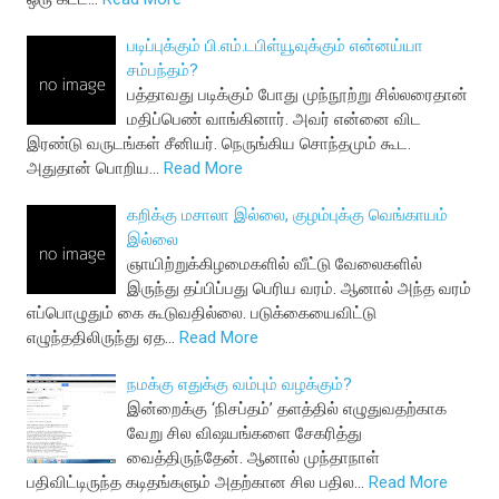
படிப்புக்கும் பி.எம்.டபிள்யூவுக்கும் என்னய்யா
சம்பந்தம்?
பத்தாவது படிக்கும் போது முந்நூற்று சில்லரைதான்
மதிப்பெண் வாங்கினார். அவர் என்னை விட
இரண்டு வருடங்கள் சீனியர். நெருங்கிய சொந்தமும் கூட.
அதுதான் பொறிய…
Read More
கறிக்கு மசாலா இல்லை, குழம்புக்கு வெங்காயம்
இல்லை
ஞாயிற்றுக்கிழமைகளில் வீட்டு வேலைகளில்
இருந்து தப்பிப்பது பெரிய வரம். ஆனால் அந்த வரம்
எப்பொழுதும் கை கூடுவதில்லை. படுக்கையைவிட்டு
எழுந்ததிலிருந்து ஏத…
Read More
நமக்கு எதுக்கு வம்பும் வழக்கும்?
இன்றைக்கு ‘நிசப்தம்’ தளத்தில் எழுதுவதற்காக
வேறு சில விஷயங்களை சேகரித்து
வைத்திருந்தேன். ஆனால் முந்தாநாள்
பதிவிட்டிருந்த கடிதங்களும் அதற்கான சில பதில…
Read More