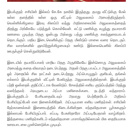
இயக்குநர் சசியின் இல்லம் கே.கே நகரில் இருந்தது. தமது வீட்டுக்கு மேல்
உள்ள தளத்தில் உள்ள ஒரு வீட்டில் அலுவலகம் அமைத்திருந்தார்.
வெள்ளிக்கிழமை இரவு கிளம்பி வந்து அதிகாலையில் அலுவலகத்தைத்
திறந்து அங்கேயே படுத்துக் கொள்வேன். எட்டு மணிக்கு எழுந்து தயாராகி
உணவை முடித்த பிறகு ஒன்பது அல்லது பத்து மணிக்கு கலந்துரையாடல்
தொடங்கும். மதிய இடைவெளிக்குப் பிறகு மீண்டும் மாலை வரை தொடரும்.
சில வாரங்களில் ஞாயிற்றுக்கிழமையும் உண்டு. இல்லையெனில் கிளம்பி
ஊருக்குச் சென்றுவிடுவேன்.
இடையில் தயாரிப்பாளர் மாறிய பிறகு அருகிலேயே இன்னொரு அலுவலகம்
அமைத்து கதை விவாதம் நடைபெற்றது. அதன் பிறகு பாஃப்டா அலுவலகத்தில்
ஓர் அறையில் சில நாட்கள் நடைபெற்றது. அப்பொழுதும் குளியல், தங்கல்
எல்லாம் இயக்குநரின் வீட்டின் மேலிருந்த அலுவலகத்தில்தான். இயக்குநர்
பற்றி ஒன்றைக் குறிப்பிட்டாக வேண்டும். சேலத்தில் எளிய குடும்பத்தில் பிறந்து
வளர்ந்தவர். அவருடைய அப்பா மளிகைக்கடை நடத்தி வந்தாராம்.
இயக்குநரிடம் பேசியதைவிடவும் அவரது பெற்றோரிடம் அதிகம்
பேசியிருப்பேன் என நினைக்கிறேன். அப்படியான எளிய மனிதர்கள். சசியின்
நேர்காணல்கள் இணையத்தில் கிடைக்கின்றன. எந்தவிதமான பூச்சுகளும்
இல்லாமல் பேசியிருப்பார். எப்படி பேசுகிறாரோ அப்படியேதான் வாழ்கிறார்.
இத்தகைய மனிதர்களிடம் எந்தவிதமான பாசாங்குமில்லாமல் மிக தைரியமாக
உரையாடலை முன்னெடுக்க முடியும்.