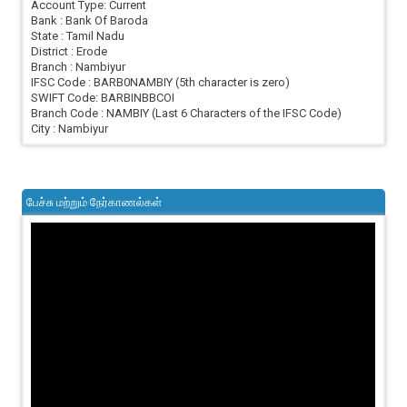
Account Type: Current
Bank : Bank Of Baroda
State : Tamil Nadu
District : Erode
Branch : Nambiyur
IFSC Code : BARB0NAMBIY (5th character is zero)
SWIFT Code: BARBINBBCOI
Branch Code : NAMBIY (Last 6 Characters of the IFSC Code)
City : Nambiyur
பேச்சு மற்றும் நேர்காணல்கள்