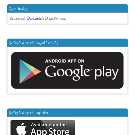
தொடர்புக்கு..
விவரங்கள்
இருக்கின்றன.
இணைப்பில்
நிசப்தம் App (for ஆண்ட்ராய்ட்)
நிசப்தம் App (for Apple)