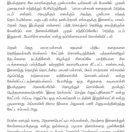
இயக்குநரை சில வாரங்களுக்கு முன்பாகவே டிஸ்கவரி புக் பேலஸில் முதன்
முறையாகச் சந்தித்துப் பேசியிருந்தேன். ‘மாமா-மச்சான் கதைதான் அடுத்த
படம்’ என்றார். அவருக்கும் எனக்கும் அதற்கு முன்பாக எந்தத்
தொடர்புமில்லை. மகுடபதி என்ற நண்பர்தான் எங்களுக்கு இணைப்பு பாலம்.
அதன் பிறகு இயக்குநர் என்னைப் பற்றி கொஞ்சம் தெரிந்து வைத்திருக்க
வேண்டும் என நினைக்கிறேன். முதல் சந்திப்பிலேயே ‘அடுத்த படம்
இதுதான்...யோசிச்சு வைங்க’ என்று நம்பிக்கையாகச் சொல்லிவிட்டார்.
அதன் பிறகு மாமா-மச்சான் உறவுகள் பற்றிய கதைகளை
தெரிந்தவர்களிடமெல்லாம் கேட்டுக் கொண்டிருந்தேன். புத்தகங்களிலும்
தேடல்களை நடத்தினேன். கிழக்குச் சீமையிலே மாதிரியான சில
படங்களையும் பார்த்தேன். உள்ளூரின் சுவாரசியமான சீட்டாட்ட சண்டைகள்,
இணைந்து தொழில் தொடங்கிய மாமன்-மச்சான், மிகச் சாதாரண சச்சரவில்
ஆரம்பித்து கடுமையான எதிரிகளாகிக் கொண்டவர்கள் என்று
கேள்விப்பட்டவற்றையெல்லாம் யோசித்து ஒரு சிறுகதை வடிவமாக்கி
இயக்குநரை அலைபேசியில் அழைத்துச் சொல்வேன். தமக்குப்
பிடித்தமானவையெனில் ‘இதை ரெக்கார்ட் செஞ்சு அனுப்புறீங்களா?’ என்று
கேட்பார். அப்படி அனுப்பிய ஒரு சம்பவம்தான் படத்தின் இறுதிக்காட்சி என்று
முடிவானது. அம்மாவின் கிராம நிர்வாக அலுவலர் பணி அனுபவத்திலிருந்து
கேட்ட சம்பவம் அது.
மெல்ல வளரும் கதை, அதனையொட்டிய சம்பவங்கள், அவற்றை இணைத்துக்
கோர்வையாக்குவது என்று ஒவ்வொரு படியாக திரைக்கதை முன்னேறிக்
கொண்டிருந்தது. விவாதம் நடக்கும் அறையில் வெள்ளைப் பலகை ஒன்றில்