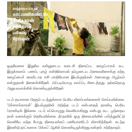
ஒருவேளை இதுவே என்னுடைய கடைசி திரைப்பட உழைப்பாகக் கூட
இருக்கலாம். பணம், புகழ் என்றில்லாமல் நம்முடைய அலைவரிசைக்கு ஏற்ற,
உழைப்பைச் சுரண்டாத சசி மாதிரியான இயக்குநர்கள் அமைவது அபூர்வம்
என்றுதான் நினைக்கிறேன். அப்படியொரு வாய்ப்பு கிடைத்தது. நல்லதொரு
அனுபவமாக்கிக் கொண்டிருக்கிறேன்.
படம் தயாரான பிறகும் படத்துக்காக பெரிய விளம்பரங்களைச் செய்யவில்லை.
‘பிச்சைக்காரன்’ இயக்குநரின் அடுத்த படம் என்பதைத் தாண்டி பெரிய
ப்ராண்டிங் இல்லை. படம் எப்பொழுது வெளியாகிறது என்பது கூட முந்தைய
நாள் வரைக்கும் தெரியவில்லை. தி.நகரில் ஒரு திரையரங்கில் பார்த்துவிட்டு
வெளியே வந்த போது திரையரங்கப் பணியாளரிடம் விசாரித்தேன். கடந்த
இரண்டு நாட்களாக ‘பிக்கப்’ ஆகிக் கொண்டிருக்கிறது என்றார். சந்தோஷம்.