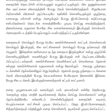
கதையின் தொடர்ச்சி எப்பொழுதும் எழுதப்பட்டிருக்கும். மிக நுணுக்கமான
சில ஷாட்களை விவாதத்தின் போது அவர் சொல்லியிருந்தார். சிறுமியான
அக்காவின் விரலைச் சூப்பியபடியே உறங்கிக் கொண்டிருக்கும் குழந்தை,
யாராவது மச்சான் என்று அழைக்கும் போது ஜி.வி.பிரகாஷ் கடுப்பாவது
என்பதெல்லாம் தொடக்க காலத்திலேயே முடிவு செய்து வைத்திருந்தார்.
திரைக்கதை உருவான போதே சில வசனங்களையும் இயக்குநர் சொல்வார்.
அவைதான் படத்தில் பெரும்பாலும் பயன்படுத்தப்பட்டிருக்கின்றன.
கதையைச் சொல்லும் போது பெரிய உணர்ச்சிகளைக் காட்டிக் கொள்ளாமல்
சொல்லும் இயக்குநர், சில காட்சிகளைச் சொல்லும் போது தம்மையும் மீறி
அழுதார். ‘இதென்ன உண்மையா நடந்த கதையா இருக்குமோ’ என்று குழம்பிக்
கொண்டிருந்தேன். கவனிக்கும் போது இயக்குநர் சசி அடிப்படையிலேயே
அப்படிப்பட்டவர்தான். உணர்ச்சிகளை வெளிக்காட்டிக் கொள்ளாத ஆனால்
உள்ளூர உணர்ச்சிகளால் உருவானவர் என்று தோன்றும். அவரது முந்தைய
படங்களின் ஆக்கங்களிலும் அது தெரியும். ஆனால் தமது முந்தைய படங்களை
அவர் விவாதத்தின் போது ரெஃபரன்ஸாக பேசியதாக நினைவில் இல்லை.
வேறு சில படங்கள், இயக்குநர்களைத்தான் சுட்டிக் காட்டினார்.
கதை முழுமையடையும் வரைக்கும் யார் நாயகர்கள் என்றே தெரியாது.
‘கதைக்கு ஏத்த மாதிரி நடிகர்களைத் தேர்வு செய்து கொள்ளலாம்’ என்று
ஆரம்பத்திலேயே எங்களிடம் சொல்லியிருந்தார். கதையின் வடிவம்,
பெரும்பாலான காட்சிகள் முடிவு செய்யப்பட்ட பிறகு ஜி.வி.பிரகாஷையும்,
சித்தார்த்தையும் சந்தித்துக் கதை சொன்னார். நடிகர்கள் முடிவு செய்யப்பட்ட