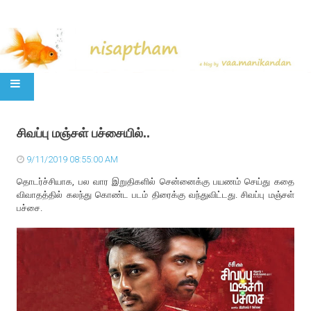
SKIP TO CONTENT
சிவப்பு மஞ்சள் பச்சையில்..
9/11/2019 08:55:00 AM
தொடர்ச்சியாக, பல வார இறுதிகளில் சென்னைக்கு பயணம் செய்து கதை
விவாதத்தில் கலந்து கொண்ட படம் திரைக்கு வந்துவிட்டது. சிவப்பு மஞ்சள்
பச்சை.