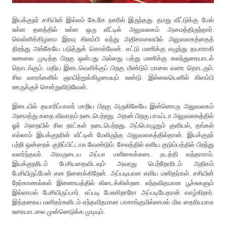
இயக்குநர் சசியின் இல்லம் கே.கே நகரில் இருந்தது. தமது வீட்டுக்கு மேல்
உள்ள தளத்தில் உள்ள ஒரு வீட்டில் அலுவலகம் அமைத்திருந்தார்.
வெள்ளிக்கிழமை இரவு கிளம்பி வந்து அதிகாலையில் அலுவலகத்தைத்
திறந்து அங்கேயே படுத்துக் கொள்வேன். எட்டு மணிக்கு எழுந்து தயாராகி
உணவை முடித்த பிறகு ஒன்பது அல்லது பத்து மணிக்கு கலந்துரையாடல்
தொடங்கும். மதிய இடைவெளிக்குப் பிறகு மீண்டும் மாலை வரை தொடரும்.
சில வாரங்களில் ஞாயிற்றுக்கிழமையும் உண்டு. இல்லையெனில் கிளம்பி
ஊருக்குச் சென்றுவிடுவேன்.
இடையில் தயாரிப்பாளர் மாறிய பிறகு அருகிலேயே இன்னொரு அலுவலகம்
அமைத்து கதை விவாதம் நடைபெற்றது. அதன் பிறகு பாஃப்டா அலுவலகத்தில்
ஓர் அறையில் சில நாட்கள் நடைபெற்றது. அப்பொழுதும் குளியல், தங்கல்
எல்லாம் இயக்குநரின் வீட்டின் மேலிருந்த அலுவலகத்தில்தான். இயக்குநர்
பற்றி ஒன்றைக் குறிப்பிட்டாக வேண்டும். சேலத்தில் எளிய குடும்பத்தில் பிறந்து
வளர்ந்தவர். அவருடைய அப்பா மளிகைக்கடை நடத்தி வந்தாராம்.
இயக்குநரிடம் பேசியதைவிடவும் அவரது பெற்றோரிடம் அதிகம்
பேசியிருப்பேன் என நினைக்கிறேன். அப்படியான எளிய மனிதர்கள். சசியின்
நேர்காணல்கள் இணையத்தில் கிடைக்கின்றன. எந்தவிதமான பூச்சுகளும்
இல்லாமல் பேசியிருப்பார். எப்படி பேசுகிறாரோ அப்படியேதான் வாழ்கிறார்.
இத்தகைய மனிதர்களிடம் எந்தவிதமான பாசாங்குமில்லாமல் மிக தைரியமாக
உரையாடலை முன்னெடுக்க முடியும்.