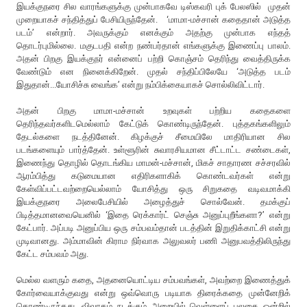
இயக்குநரை சில வாரங்களுக்கு முன்பாகவே டிஸ்கவரி புக் பேலஸில் முதன்
முறையாகச் சந்தித்துப் பேசியிருந்தேன். ‘மாமா-மச்சான் கதைதான் அடுத்த
படம்’ என்றார். அவருக்கும் எனக்கும் அதற்கு முன்பாக எந்தத்
தொடர்புமில்லை. மகுடபதி என்ற நண்பர்தான் எங்களுக்கு இணைப்பு பாலம்.
அதன் பிறகு இயக்குநர் என்னைப் பற்றி கொஞ்சம் தெரிந்து வைத்திருக்க
வேண்டும் என நினைக்கிறேன். முதல் சந்திப்பிலேயே ‘அடுத்த படம்
இதுதான்...யோசிச்சு வைங்க’ என்று நம்பிக்கையாகச் சொல்லிவிட்டார்.
அதன் பிறகு மாமா-மச்சான் உறவுகள் பற்றிய கதைகளை
தெரிந்தவர்களிடமெல்லாம் கேட்டுக் கொண்டிருந்தேன். புத்தகங்களிலும்
தேடல்களை நடத்தினேன். கிழக்குச் சீமையிலே மாதிரியான சில
படங்களையும் பார்த்தேன். உள்ளூரின் சுவாரசியமான சீட்டாட்ட சண்டைகள்,
இணைந்து தொழில் தொடங்கிய மாமன்-மச்சான், மிகச் சாதாரண சச்சரவில்
ஆரம்பித்து கடுமையான எதிரிகளாகிக் கொண்டவர்கள் என்று
கேள்விப்பட்டவற்றையெல்லாம் யோசித்து ஒரு சிறுகதை வடிவமாக்கி
இயக்குநரை அலைபேசியில் அழைத்துச் சொல்வேன். தமக்குப்
பிடித்தமானவையெனில் ‘இதை ரெக்கார்ட் செஞ்சு அனுப்புறீங்களா?’ என்று
கேட்பார். அப்படி அனுப்பிய ஒரு சம்பவம்தான் படத்தின் இறுதிக்காட்சி என்று
முடிவானது. அம்மாவின் கிராம நிர்வாக அலுவலர் பணி அனுபவத்திலிருந்து
கேட்ட சம்பவம் அது.
மெல்ல வளரும் கதை, அதனையொட்டிய சம்பவங்கள், அவற்றை இணைத்துக்
கோர்வையாக்குவது என்று ஒவ்வொரு படியாக திரைக்கதை முன்னேறிக்
கொண்டிருந்தது. விவாதம் நடக்கும் அறையில் வெள்ளைப் பலகை ஒன்றில்