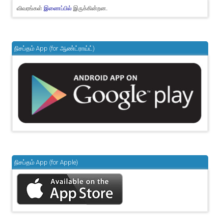
விவரங்கள்
இருக்கின்றன.
இணைப்பில்
நிசப்தம் App (for ஆண்ட்ராய்ட்)
நிசப்தம் App (for Apple)