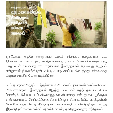
ஒருவேளை இதுவே என்னுடைய கடைசி திரைப்பட உழைப்பாகக் கூட
இருக்கலாம். பணம், புகழ் என்றில்லாமல் நம்முடைய அலைவரிசைக்கு ஏற்ற,
உழைப்பைச் சுரண்டாத சசி மாதிரியான இயக்குநர்கள் அமைவது அபூர்வம்
என்றுதான் நினைக்கிறேன். அப்படியொரு வாய்ப்பு கிடைத்தது. நல்லதொரு
அனுபவமாக்கிக் கொண்டிருக்கிறேன்.
படம் தயாரான பிறகும் படத்துக்காக பெரிய விளம்பரங்களைச் செய்யவில்லை.
‘பிச்சைக்காரன்’ இயக்குநரின் அடுத்த படம் என்பதைத் தாண்டி பெரிய
ப்ராண்டிங் இல்லை. படம் எப்பொழுது வெளியாகிறது என்பது கூட முந்தைய
நாள் வரைக்கும் தெரியவில்லை. தி.நகரில் ஒரு திரையரங்கில் பார்த்துவிட்டு
வெளியே வந்த போது திரையரங்கப் பணியாளரிடம் விசாரித்தேன். கடந்த
இரண்டு நாட்களாக ‘பிக்கப்’ ஆகிக் கொண்டிருக்கிறது என்றார். சந்தோஷம்.