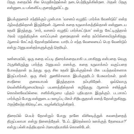
பிறகு கதையில் சில மெருகேற்றல்கள் நடைபெற்றிருக்கின்றன. அதன் பிறகு
என்னுடைய பங்களிப்பு குறைந்துவிட்டது.
இயக்குநரைச் சந்திக்கும் முன்பாக ‘வசனம் எழுதிப் பார்க்க வேண்டும்’ என்ற
ஆர்வத்தில்தான் இருந்தேன். ஆனால் கதை உருவாக்கத்தில்தான் என்னுடைய
உதவி இருந்தது. ‘சார், வசனம் எழுதிப் பார்க்கட்டுமா’ என்று கேட்டிருந்தால்
அவர் மறுத்திருக்க வாய்ப்புகள் குறைவுதான் என்ற நம்பிக்கையிருக்கிறது.
ஆனால் கேட்கத் தோன்றவில்லை. யாரிடம் எந்த வேலையைப் பெற வேண்டும்
என்று அனுபவஸ்தர்களுக்குத் தெரியும்.
உண்மையில், ஒரு கதை எப்படி திரைக்கதையாகி படமாகிறது என்பதை வெகு
அருகிலிருந்து பார்த்த அனுபவம் எனக்கு. கதை உருவாக்கம் வகுப்பறை
போலத்தான் நடந்தது. ஒரு சில உதவி இயக்குநர்கள் மிக பயந்தவர்களாக
இருப்பார்கள். ஒரு சிலர் துணிச்சலாக இயக்குநரிடம் பேசுவார்கள். நான்
சமநிலை குலையாமல் இருந்ததாக நம்புகிறேன். ஒவ்வொரு
வெள்ளிக்கிழமையிரவும் பயணத்தில்தான் கழிந்தது. ஆனால் சலித்துக்
கொள்ளவேயில்லை. சனிக்கிழமை புத்தம் புதியதாக இருக்கும். படமாகப்
பார்க்கும் போது என்னுடைய உழைப்பு மிகச் சிறியதுதான் எனத் தோன்றுகிறது.
அதற்கேற்ற கிரெடிட்டை வழங்கியிருக்கிறார்.
திரையில் பெயர் தோன்றும் போது நானே விசிலடித்துக் கவனத்தைத்
திருப்பலாமா என்று நினைத்தேன். ‘டேய்...இதெல்லாம் உனக்குத் தேவையா?’
என்று பல்லி கத்தியதால் அமைதியாகிக் கொண்டேன்.