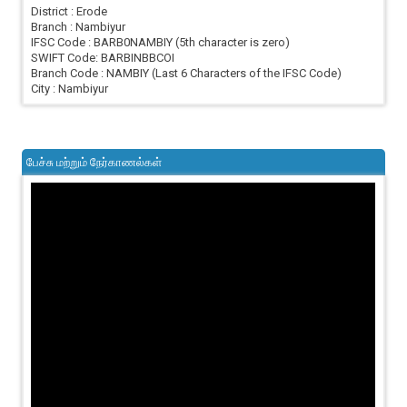
District : Erode
Branch : Nambiyur
IFSC Code : BARB0NAMBIY (5th character is zero)
SWIFT Code: BARBINBBCOI
Branch Code : NAMBIY (Last 6 Characters of the IFSC Code)
City : Nambiyur
பேச்சு மற்றும் நேர்காணல்கள்