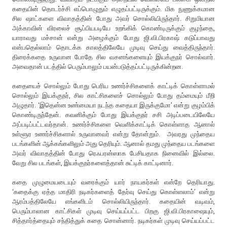
கதையின் தொடர்ச்சி எப்பொழுதும் எழுதப்பட்டிருக்கும். மிக நுணுக்கமான
சில ஷாட்களை விவாதத்தின் போது அவர் சொல்லியிருந்தார். சிறுமியான
அக்காவின் விரலைச் சூப்பியபடியே உறங்கிக் கொண்டிருக்கும் குழந்தை,
யாராவது மச்சான் என்று அழைக்கும் போது ஜி.வி.பிரகாஷ் கடுப்பாவது
என்பதெல்லாம் தொடக்க காலத்திலேயே முடிவு செய்து வைத்திருந்தார்.
திரைக்கதை உருவான போதே சில வசனங்களையும் இயக்குநர் சொல்வார்.
அவைதான் படத்தில் பெரும்பாலும் பயன்படுத்தப்பட்டிருக்கின்றன.
கதையைச் சொல்லும் போது பெரிய உணர்ச்சிகளைக் காட்டிக் கொள்ளாமல்
சொல்லும் இயக்குநர், சில காட்சிகளைச் சொல்லும் போது தம்மையும் மீறி
அழுதார். ‘இதென்ன உண்மையா நடந்த கதையா இருக்குமோ’ என்று குழம்பிக்
கொண்டிருந்தேன். கவனிக்கும் போது இயக்குநர் சசி அடிப்படையிலேயே
அப்படிப்பட்டவர்தான். உணர்ச்சிகளை வெளிக்காட்டிக் கொள்ளாத ஆனால்
உள்ளூர உணர்ச்சிகளால் உருவானவர் என்று தோன்றும். அவரது முந்தைய
படங்களின் ஆக்கங்களிலும் அது தெரியும். ஆனால் தமது முந்தைய படங்களை
அவர் விவாதத்தின் போது ரெஃபரன்ஸாக பேசியதாக நினைவில் இல்லை.
வேறு சில படங்கள், இயக்குநர்களைத்தான் சுட்டிக் காட்டினார்.
கதை முழுமையடையும் வரைக்கும் யார் நாயகர்கள் என்றே தெரியாது.
‘கதைக்கு ஏத்த மாதிரி நடிகர்களைத் தேர்வு செய்து கொள்ளலாம்’ என்று
ஆரம்பத்திலேயே எங்களிடம் சொல்லியிருந்தார். கதையின் வடிவம்,
பெரும்பாலான காட்சிகள் முடிவு செய்யப்பட்ட பிறகு ஜி.வி.பிரகாஷையும்,
சித்தார்த்தையும் சந்தித்துக் கதை சொன்னார். நடிகர்கள் முடிவு செய்யப்பட்ட