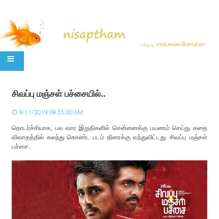
SKIP TO CONTENT
சிவப்பு மஞ்சள் பச்சையில்..
9/11/2019 08:55:00 AM
தொடர்ச்சியாக, பல வார இறுதிகளில் சென்னைக்கு பயணம் செய்து கதை
விவாதத்தில் கலந்து கொண்ட படம் திரைக்கு வந்துவிட்டது. சிவப்பு மஞ்சள்
பச்சை.