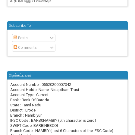
கூரியரில் அனுப்பி வைக்கவும்.
Subscribe To
Posts
Comments
அறக்கட்டளை
Account Number: 05520200007042
Account Holder Name: Nisaptham Trust
Account Type: Current
Bank : Bank Of Baroda
State : Tamil Nadu
District : Erode
Branch : Nambiyur
IFSC Code : BARB0NAMBIY (5th character is zero)
SWIFT Code: BARBINBBCOI
Branch Code : NAMBIY (Last 6 Characters of the IFSC Code)