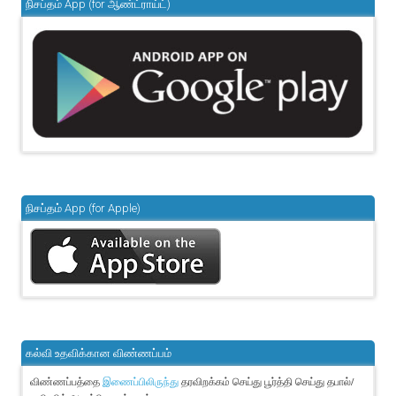
நிசப்தம் App (for ஆண்ட்ராய்ட்)
நிசப்தம் App (for Apple)
கல்வி உதவிக்கான விண்ணப்பம்
விண்ணப்பத்தை
தரவிறக்கம் செய்து பூர்த்தி செய்து தபால்/
இணைப்பிலிருந்து