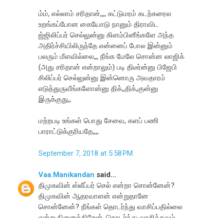
ம்ம், எல்லாம் சரிதான்,,,, கட்டுமரம் கடற்கரைல
உறங்கப்போன கையோடு நானும் திராவிட
ஜ்ஜிலிப்பர் செல்லுன்னு கிளம்பினீங்களே அந்த
அதிர்ச்சியிலிருந்தே என்னைப் போல இன்னும்
பலரும் மீளவில்லை,,, நீங்க மேலே சொன்ன லாஜிக்
(அது சரிதான் என்றாலும்) படி திடீர்ன்னு பிஜேபி
சிலிப்பர் செல்லுன்னு இன்னொரு அவதாரம்
எடுத்துருவீங்களோன்னு திக்,,திக்,குன்னு
இருக்குது,,
மற்றபடி உங்கள் பொது சேவை, களப் பணி
பாராட்டுக்குரியதே,,,,
September 7, 2018 at 5:58 PM
Vaa.Manikandan
said...
திமுகவின் ஸ்லீப்பர் செல் என்றா சொன்னேன்?
திமுகவின் ஆதரவாளன் என்றுதானே
சொன்னேன்? நீங்கள் தொடர்ந்து வாசிப்பதில்லை
என்று நினைக்கிறேன். தொடர்ந்து வாசிக்கவும்.