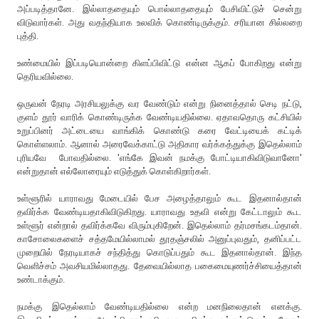
அப்படித்தானே. இல்லாததையும் பொல்லாததையும் பேசிவிட்டுச் சென்று
விடுவார்கள். அது வதந்தியாக உலவிக் கொண்டிருக்கும். சரியான சில்லறை
புத்தி.
உண்மையில் இப்படியொன்றை கிளப்பிவிட்டு என்ன ஆகப் போகிறது என்று
தெரியவில்லை.
ஒருவன் நேரடி அரசியலுக்கு வர வேண்டும் என்று நினைத்தால் செடி நட்டு,
குளம் தூர் வாரிக் கொண்டிருக்க வேண்டியதில்லை. ஏதாவதொரு கட்சியில்
உறுப்பினர் அட்டையை வாங்கிக் கொண்டு கரை வேட்டியைக் கட்டிக்
கொள்ளலாம். ஆனால் அரைவேக்காட்டு அதிகார வர்க்கத்துக்கு இதெல்லாம்
புரியவே போவதில்லை. 'எங்கே இவன் நமக்கு போட்டியாகிவிடுவானோ'
என்றுதான் எல்லோரையும் எடுத்துக் கொள்கிறார்கள்.
உள்ளூரில் யாராவது மேடையில் பேச அழைத்தாலும் கூட இதனால்தான்
தவிர்க்க வேண்டியதாகிவிடுகிறது. யாராவது உதவி என்று கேட்டாலும் கூட
உள்ளூர் என்றால் தவிர்க்கவே விரும்புகிறேன். இதெல்லாம் தர்மசங்கடம்தான்.
காசோலைகளைச் சத்தமேயில்லாமல் தூதஞ்சலில் அனுப்புவதும், தனிப்பட்ட
முறையில் நேரடியாகச் சந்தித்து கொடுப்பதும் கூட இதனால்தான். இந்த
வெளிச்சம் அவசியமில்லாதது. தேவையில்லாத பகைமையுணர்ச்சியைத்தான்
உண்டாக்கும்.
நமக்கு இதெல்லாம் வேண்டியதில்லை என்ற மனநிலைதான் எனக்கு.