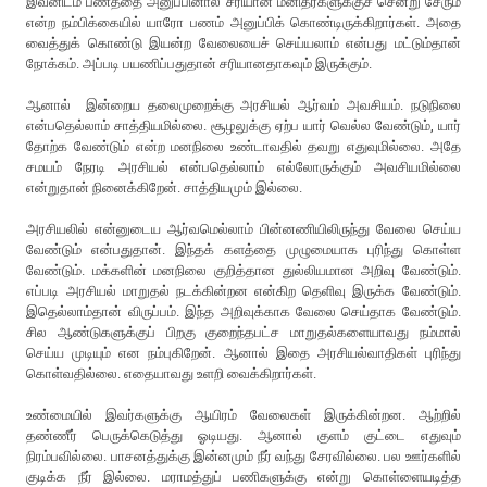
இவனிடம் பணத்தை அனுப்பினால் சரியான மனிதர்களுக்குச் சென்று சேரும்
என்ற நம்பிக்கையில் யாரோ பணம் அனுப்பிக் கொண்டிருக்கிறார்கள். அதை
வைத்துக் கொண்டு இயன்ற வேலையைச் செய்யலாம் என்பது மட்டும்தான்
நோக்கம். அப்படி பயணிப்பதுதான் சரியானதாகவும் இருக்கும்.
ஆனால் இன்றைய தலைமுறைக்கு அரசியல் ஆர்வம் அவசியம். நடுநிலை
என்பதெல்லாம் சாத்தியமில்லை. சூழலுக்கு ஏற்ப யார் வெல்ல வேண்டும், யார்
தோற்க வேண்டும் என்ற மனநிலை உண்டாவதில் தவறு எதுவுமில்லை. அதே
சமயம் நேரடி அரசியல் என்பதெல்லாம் எல்லோருக்கும் அவசியமில்லை
என்றுதான் நினைக்கிறேன். சாத்தியமும் இல்லை.
அரசியலில் என்னுடைய ஆர்வமெல்லாம் பின்னணியிலிருந்து வேலை செய்ய
வேண்டும் என்பதுதான். இந்தக் களத்தை முழுமையாக புரிந்து கொள்ள
வேண்டும். மக்களின் மனநிலை குறித்தான துல்லியமான அறிவு வேண்டும்.
எப்படி அரசியல் மாறுதல் நடக்கின்றன என்கிற தெளிவு இருக்க வேண்டும்.
இதெல்லாம்தான் விருப்பம். இந்த அறிவுக்காக வேலை செய்தாக வேண்டும்.
சில ஆண்டுகளுக்குப் பிறகு குறைந்தபட்ச மாறுதல்களையாவது நம்மால்
செய்ய முடியும் என நம்புகிறேன். ஆனால் இதை அரசியல்வாதிகள் புரிந்து
கொள்வதில்லை. எதையாவது உளறி வைக்கிறார்கள்.
உண்மையில் இவர்களுக்கு ஆயிரம் வேலைகள் இருக்கின்றன. ஆற்றில்
தண்ணீர் பெருக்கெடுத்து ஓடியது. ஆனால் குளம் குட்டை எதுவும்
நிரம்பவில்லை. பாசனத்துக்கு இன்னமும் நீர் வந்து சேரவில்லை. பல ஊர்களில்
குடிக்க நீர் இல்லை. மராமத்துப் பணிகளுக்கு என்று கொள்ளையடித்த