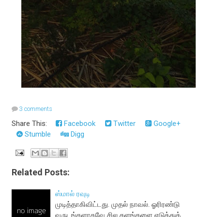
3 comments
Share This:
Facebook
Twitter
Google+
Stumble
Digg
Related Posts:
ஸ்மால் ரவுடி
முடித்தாகிவிட்டது. முதல் நாவல். ஓரிரண்டு
வருடங்களாகவே சில களங்களை எடுத்துக்