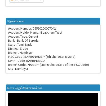
அறக்கட்டளை
Account Number: 05520200007042
Account Holder Name: Nisaptham Trust
Account Type: Current
Bank : Bank Of Baroda
State : Tamil Nadu
District : Erode
Branch : Nambiyur
IFSC Code : BARB0NAMBIY (5th character is zero)
SWIFT Code: BARBINBBCOI
Branch Code : NAMBIY (Last 6 Characters of the IFSC Code)
City : Nambiyur
பேச்சு மற்றும் நேர்காணல்கள்