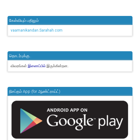
கேள்வியும் பதிலும்
vaamanikandan.Sarahah.com
தொடர்புக்கு..
விவரங்கள்
இருக்கின்றன.
இணைப்பில்
நிசப்தம் App (for ஆண்ட்ராய்ட்)