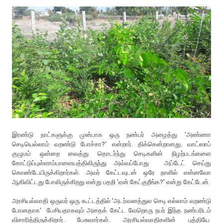
இரண்டு நாட்களுக்கு முன்பாக ஒரு நண்பர் அழைத்து 'அண்ணா
செடியெல்லாம் வறண்டு போச்சா?' என்றார். திக்கென்றானது. வாட்ஸாப்
குழுமம் ஒன்றை வைத்து தொடர்ந்து செடிகளின் நிழற்படங்களை
கோட்டுப்புள்ளாம்பாளையத்திலிருந்து அவ்வப்போது அப்டேட் செய்து
கொண்டேயிருக்கிறார்கள். அவர் கேட்டவுடன் ஒரே நாளில் என்னவோ
ஆகிவிட்டது போலிருக்கிறது என்று பதறி 'ஏன் கேட்குறீங்க?' என்று கேட்டேன்.
அரசியல்வாதி ஒருவர் ஒரு கூட்டத்தில் 'அடர்வனத்துல செடி எல்லாம் வறண்டு
போனதாக' பேசியதாகவும் அதைக் கேட்ட வேறொரு நபர் இந்த நண்பரிடம்
விசாரித்திருக்கிறார். பேசுவார்கள். அரசியல்வாதிகளின் புத்தியே