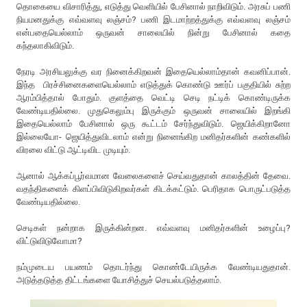
தொகையை விசாரித்து, எடுத்து வெளியில் பேசினால் நாறிவிடும். அரசுப் பணி
நியமனதுக்கு எவ்வளவு லஞ்சம்? பணி இடமாற்றத்துக்கு எவ்வளவு லஞ்சம்
என்பதையெல்லாம் ஒருவன் சாலையில் நின்று பேசினால் கதை
கந்தலாகிவிடும்.
நேரடி அரசியலுக்கு வர நினைக்கிறவன் இதையெல்லாம்தான் கவனிப்பான்.
இந்த பிரச்சினைகளையெல்லாம் எடுத்துக் கொண்டு ஊர்ப் பகுதியில் சுற்ற
ஆரம்பித்தால் போதும். குளத்தை வெட்டி செடி நட்டிக் கொண்டிருக்க
வேண்டியதில்லை. முதுகெலும்பு இருக்கும் ஒருவன் சாலையில் இறங்கி
இதையெல்லாம் பேசினால் ஒரு கூட்டம் சேர்ந்துவிடும். ஜெயிக்கிறானோ
இல்லையோ- ஜெயித்துவிடலாம் என்று நினைங்கிற மனிதர்களின் கண்களில்
விரலை விட்டு ஆட்டிவிட முடியும்.
ஆனால் ஆக்கப்பூர்வமான வேலைகளைச் செய்வதுதான் காலத்தின் தேவை.
வதந்திகளைக் கிளப்பிவிடுகிறவர்கள் கிடக்கட்டும். பெரிதாக பொருட்படுத்த
வேண்டியதில்லை.
செடிகள் நன்றாக இருக்கின்றன. எவ்வளவு மனிதர்களின் உழைப்பு?
விட்டுவிடுவோமா?
நம்முடைய பயணம் தொடர்ந்து கொண்டேயிருக்க வேண்டியதுதான்.
அடுத்தடுத்த திட்டங்களை யோசித்துச் செயல்படுத்தலாம்.