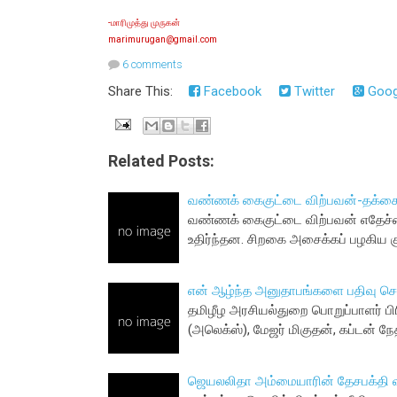
-மாரிமுத்து முருகன்
marimurugan@gmail.com
6 comments
Share This:
Facebook
Twitter
Goog
Related Posts:
வண்ணக் கைகுட்டை விற்பவன்-தக்க
வண்ணக் கைகுட்டை விற்பவன் எதேச்சை
உதிர்ந்தன. சிறகை அசைக்கப் பழகிய க
என் ஆழ்ந்த அனுதாபங்களை பதிவு செய
தமிழீழ அரசியல்துறை பொறுப்பாளர் பிர
(அலெக்ஸ்), மேஜர் மிகுதன், கப்டன் நே
ஜெயலலிதா அம்மையாரின் தேசபக்தி வ