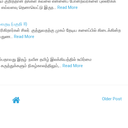
ரவாதம் குறித்தான தங்கள் கவலை என்னைப் போன்றவர்களை புல்லரிக்க
ு எவ்வளவு தெனாவெட்டு இருந…
Read More
‌ருடி.(ப‌குதி II)
ரிகிறார்கள் சிலர். குத்துவ‌த‌ற்கு முக‌ம் தேடிய‌ க‌ளைப்பில் கிடைக்கின்ற
டுவதுண…
Read More
்பதாவது இதழ். நவீன தமிழ் இலக்கியத்தில் உயிர்மை
கருத்துக்களும் நிகழ்காலத்திலும்,…
Read More
Older Post