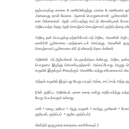
சூர்யாவுக்கு காலை 6 மணியிலிருந்து மாலை 6 மணிவரை ஒரே 
அலைவது தான் வேலை. ஆனால் பொறுமைசாலி. பூமிகாவின் முதல
என பிள்ளைகள். ஆதி பார்ப்பதற்கு காட்டு மிராண்டிகள் போல
அறிவு வந்த பிறகு ஆதி கொஞ்சம் கொஞ்சமாய் குடும்பத்தை வி
அறிவு, தன் பெயருக்கு ஏற்றார்போல் படு அறிவு. அவனின் அதி
வளர்ச்சி பூமிகாவை பதற்றமடையச் செய்தது. அவனின் ஒர
கொஞ்சமாய் பூமிகாவை விட்டு விலகத் தொடங்கினர்.
அறிவின் அட்டூழியங்கள் பெருகத்தொடங்கியது. அறிவு தன
பொறுமை இழந்து கொண்டிருந்தாள். அவ்வப்போது அழுது வெட
கருவில் இருக்கும் சிசுவுக்கும். வெளியே வந்து எரிமலையாய் வ
அந்தக் கருவில் இருப்பது வேறு யாரும் அல்ல, சாட்சாத் அந்த 
(பின் குறிப்பு: அறிவியல் புனை கதை என்று எதிர்பார்த்து வ
வேறு பெயர்களும் உள்ளது.
மாரி = மழை, நதியா = ஆறு, வருண் = காற்று, முகிலன் = மேகம
சூரியன், குடும்பம் = சூரிய குடும்பம்)
மீண்டும் ஒருமுறை கதையை வாசிக்கவும்.)