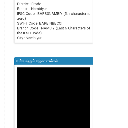
District : Erode
Branch : Nambiyur
IFSC Code : BARB0NAMBIY (5th character is
zero)
SWIFT Code: BARBINBBCOI
Branch Code : NAMBIY (Last 6 Characters of
the IFSC Code)
City : Nambiyur
பேச்சு மற்றும் நேர்காணல்கள்