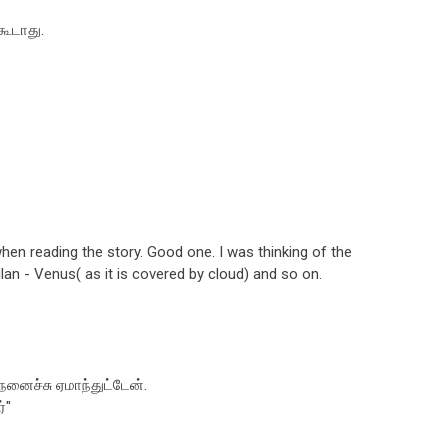
 கூடாது.
hen reading the story. Good one. I was thinking of the
kilan - Venus( as it is covered by cloud) and so on.
ெனைச்சு ஏமாந்துட்டேன்.
்"