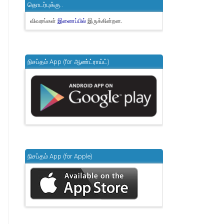
தொடர்புக்கு..
விவரங்கள்
இருக்கின்றன.
இணைப்பில்
நிசப்தம் App (for ஆண்ட்ராய்ட்)
நிசப்தம் App (for Apple)