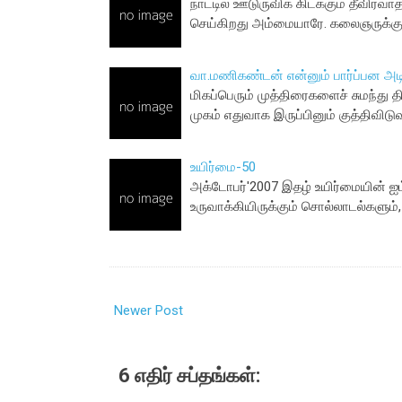
நாட்டில் ஊடுருவிக் கிடக்கும் தீவி
செய்கிறது அம்மையாரே. கலைஞருக்க
வா.ம‌ணிக‌ண்ட‌ன் என்னும் பார்ப்ப‌ன‌ அடிவ
மிக‌ப்பெரும் முத்திரைகளைச் சும‌ந்து தி
முகம் எதுவாக இருப்பினும் குத்திவி
உயிர்மை-50
அக்டோபர்'2007 இதழ் உயிர்மையின் ஐம
உருவாக்கியிருக்கும் சொல்லாடல்களும், 
Newer Post
6 எதிர் சப்தங்கள்: