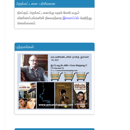
அறக்கட்டளை- பரிசீலனை
நிசப்தம் அறக்கட்டளைக்கு உதவி கோரி வரும்
விண்ணப்பங்களின் நிலவரத்தை
இணைப்பில்
தெரிந்து
கொள்ளலாம்.
புத்தகங்கள்..