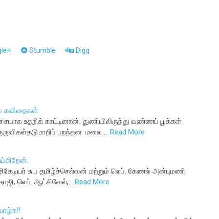
le+
Stumble
Digg
ை கவிதைகள்
யாக உதறிக் காட்டினான். துணியிலிருந்து வண்ணப் பூக்கள்
ுருவிகள்தடுமாறிப் பறந்தன. மலை …
Read More
்கிறேன்.
ிகேடியர் சு.ப தமிழ்ச்செல்வன் மற்றும் லெப். கேணல் அன்புமணி
தாஜி, லெப். ஆட்சிவேல்,…
Read More
ாழ்க!!