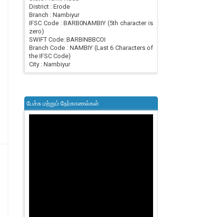
District : Erode
Branch : Nambiyur
IFSC Code : BARB0NAMBIY (5th character is
zero)
SWIFT Code: BARBINBBCOI
Branch Code : NAMBIY (Last 6 Characters of
the IFSC Code)
City : Nambiyur
பேச்சு மற்றும் நேர்காணல்கள்