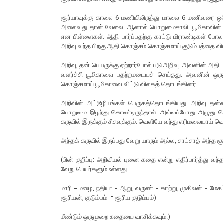
சூர்யாவுக்கு காலை 6 மணியிலிருந்து மாலை 6 மணிவரை ஒரே 
அலைவது தான் வேலை. ஆனால் பொறுமைசாலி. பூமிகாவின் முதல
என பிள்ளைகள். ஆதி பார்ப்பதற்கு காட்டு மிராண்டிகள் போல
அறிவு வந்த பிறகு ஆதி கொஞ்சம் கொஞ்சமாய் குடும்பத்தை வி
அறிவு, தன் பெயருக்கு ஏற்றார்போல் படு அறிவு. அவனின் அதி
வளர்ச்சி பூமிகாவை பதற்றமடையச் செய்தது. அவனின் ஒர
கொஞ்சமாய் பூமிகாவை விட்டு விலகத் தொடங்கினர்.
அறிவின் அட்டூழியங்கள் பெருகத்தொடங்கியது. அறிவு தன
பொறுமை இழந்து கொண்டிருந்தாள். அவ்வப்போது அழுது வெட
கருவில் இருக்கும் சிசுவுக்கும். வெளியே வந்து எரிமலையாய் வ
அந்தக் கருவில் இருப்பது வேறு யாரும் அல்ல, சாட்சாத் அந்த 
(பின் குறிப்பு: அறிவியல் புனை கதை என்று எதிர்பார்த்து வ
வேறு பெயர்களும் உள்ளது.
மாரி = மழை, நதியா = ஆறு, வருண் = காற்று, முகிலன் = மேகம
சூரியன், குடும்பம் = சூரிய குடும்பம்)
மீண்டும் ஒருமுறை கதையை வாசிக்கவும்.)