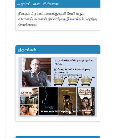
அறக்கட்டளை- பரிசீலனை
நிசப்தம் அறக்கட்டளைக்கு உதவி கோரி வரும்
விண்ணப்பங்களின் நிலவரத்தை
இணைப்பில்
தெரிந்து
கொள்ளலாம்.
புத்தகங்கள்..