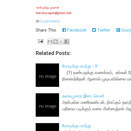
-மாரிமுத்து முருகன்
marimurugan@gmail.com
6 comments
Share This:
Facebook
Twitter
Goog
Related Posts:
மோடிக்கு மாற்று - II
(1) நண்பருக்கு வணக்கம், உங்கள் ந
நினைத்தேன் ஆனால் முடியவில்லை ம
தலைமுறை இடைவெளி
அன்புள்ள மணிகண்டன், நிசப்தம் தளத்
பதிவை படிக்கும் வரை மின்னஞ்சல் அ
மோடிக்கு மாற்று