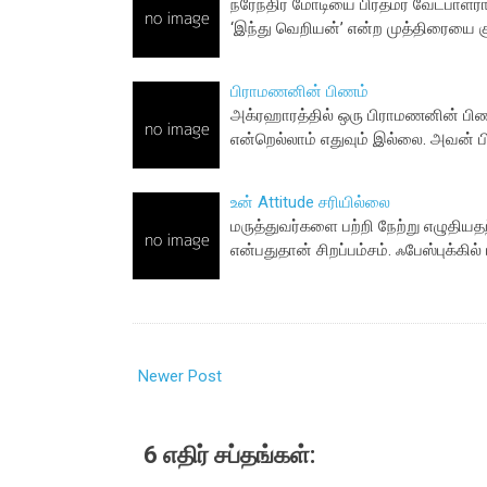
நரேந்திர மோடியை பிரதமர் வேட்பாளராக
‘இந்து வெறியன்’ என்ற முத்திரையை கு
பிராமணனின் பிணம்
அக்ரஹாரத்தில் ஒரு பிராமணனின் பிணம
என்றெல்லாம் எதுவும் இல்லை. அவன் ப
உன் Attitude சரியில்லை
மருத்துவர்களை பற்றி நேற்று எழுதிய
என்பதுதான் சிறப்பம்சம். ஃபேஸ்புக்கில்
Newer Post
6 எதிர் சப்தங்கள்: