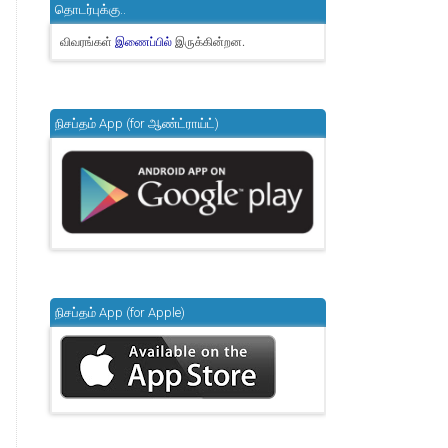
தொடர்புக்கு..
விவரங்கள்
இருக்கின்றன.
இணைப்பில்
நிசப்தம் App (for ஆண்ட்ராய்ட்)
நிசப்தம் App (for Apple)