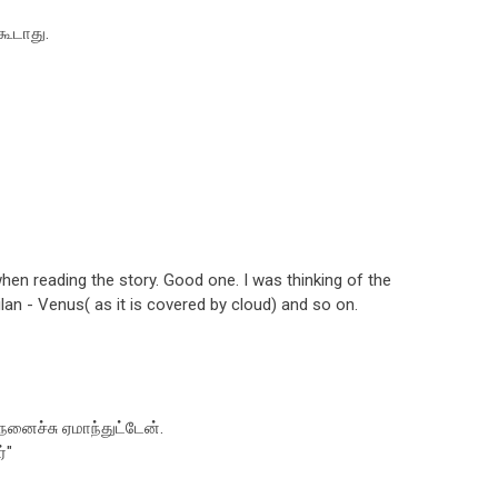
 கூடாது.
hen reading the story. Good one. I was thinking of the
kilan - Venus( as it is covered by cloud) and so on.
ெனைச்சு ஏமாந்துட்டேன்.
்"