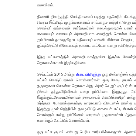
வணக்கம்.
தினசரி தினத்தந்தி செய்திகளைப் படித்து உருவேறிக் கிடக்
நிறைய இட்லியும் முருங்கைக்காய் சாம்பாரும் ஊற்றி எடுத்து 
சொல்லி’ தங்களைச் சார்ந்தவர்கள் காவல்துறையில் புகார்
கையையும் வாயையும் அமைதியாக வைத்துக் கொள்ள வேண்டு
கும்மினால் தாங்குகிற உடல்நிலையும் என்னிடமில்லை. செருப்பு, 
ஐம்பத்தெட்டு கிலோவைத் தாண்ட மாட்டேன் என்று தகிடுதத்தம
இந்த லட்சணத்தில் அமைதியாகத்தானே இருக்க வேண்டும
தொலைக்காமல் இருப்பதில்லை.
செப்டம்பர் 2015 அன்று
விகடனிலிருந்து
ஒரு மின்னஞ்சல் வந்த
லட்சம் கொடுப்பதாகச் சொன்னார்கள். ஒரு கோடி ரூபாய் 
தருவதாகச் சொன்ன தொகை அது. அவர் வெறும் சூப்பர் ஸ்டார். நீ
நீங்கள் தந்துவிடுவீர்கள் என்ற நம்பிக்கை இருந்தது. அ
இருக்கும்..தேவையில்லாமல் தலையைக் கொடுக்காதே’ என்று
ஈர்த்தன. போதாக்குறைக்கு வாராவாரம் விகடனில் நான்கு பக
இழுத்து முன் நெற்றியில் தவழவிட்டு கையைக் கட்டி போஸ் 
கொள்ளும் என்று நம்பினேன். லாரன்ஸ் முதலமைச்சர் ஆகுவதா
கணக்குப் போட்டுக் கொண்டேன்.
ஒரு லட்ச ரூபாய் என்பது பெரிய காரியமில்லைதான். ஆனால