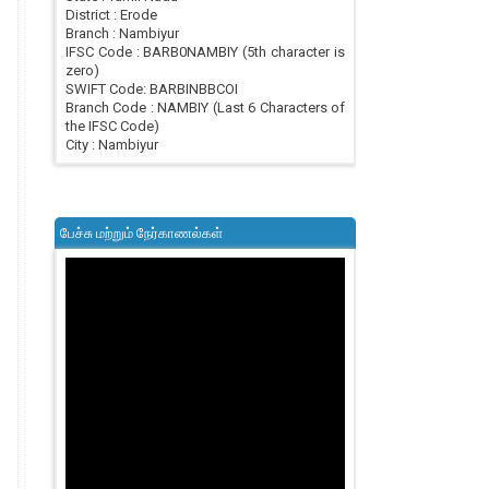
District : Erode
Branch : Nambiyur
IFSC Code : BARB0NAMBIY (5th character is
zero)
SWIFT Code: BARBINBBCOI
Branch Code : NAMBIY (Last 6 Characters of
the IFSC Code)
City : Nambiyur
பேச்சு மற்றும் நேர்காணல்கள்