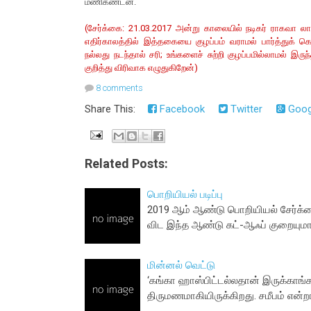
மணிகண்டன்.
(சேர்க்கை: 21.03.2017 அன்று காலையில் நடிகர் ராகவா லாரன
எதிர்காலத்தில் இத்தகையை குழப்பம் வராமல் பார்த்துக்
நல்லது நடந்தால் சரி; உங்களைச் சுற்றி குழப்பமில்லாமல் இர
குறித்து விரிவாக எழுதுகிறேன்)
8 comments
Share This:
Facebook
Twitter
Goog
Related Posts:
பொறியியல் படிப்பு
2019 ஆம் ஆண்டு பொறியியல் சேர்க்கை
விட இந்த ஆண்டு கட்-ஆஃப் குறையும
மின்னல் வெட்டு
‘கங்கா ஹாஸ்பிட்டல்லதான் இருக்காங்க
திருமணமாகியிருக்கிறது. சமீபம் என்