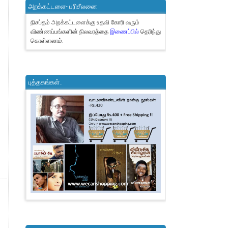
அறக்கட்டளை- பரிசீலனை
நிசப்தம் அறக்கட்டளைக்கு உதவி கோரி வரும்
விண்ணப்பங்களின் நிலவரத்தை
இணைப்பில்
தெரிந்து
கொள்ளலாம்.
புத்தகங்கள்..