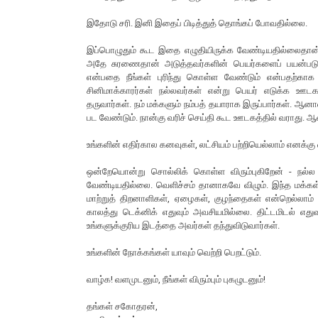
இதோடு சரி. இனி இதைப் பிடித்துத் தொங்கப் போவதில்லை.
இப்பொழுதும் கூட இதை எழுதியிருக்க வேண்டியதில்லைதான்
அதே சுரணைதான் அடுத்தவர்களின் பெயர்களைப் பயன்படுத்
என்பதை நீங்கள் புரிந்து கொள்ள வேண்டும் என்பதற்கா
சினிமாக்காரர்கள் நல்லவர்கள் என்று பெயர் எடுக்க ஊட
தருவார்கள். நம் மக்களும் நம்பத் தயாராக இருப்பார்கள். ஆன
பட வேண்டும். நான்கு வரிச் செய்தி கூட ஊடகத்தில் வராது. 
உங்களின் எதிர்கால கனவுகள், லட்சியம் பற்றியெல்லாம் எனக்க
ஒன்றேயொன்று சொல்லிக் கொள்ள விரும்புகிறேன் - நல்ல
வேண்டியதில்லை. வெளிச்சம் தானாகவே விழும். இந்த மக்கள்
மாற்றுத் திறனாளிகள், ஏழைகள், குழந்தைகள் என்றெல்லாம்
காலத்து டெக்னிக் எதுவும் அவசியமில்லை. திட்டமிடல் எத
உங்களுக்குரிய இடத்தை அவர்கள் தந்துவிடுவார்கள்.
உங்களின் நோக்கங்கள் யாவும் வெற்றி பெறட்டும்.
வாழ்க! வளமுடனும், நீங்கள் விரும்பும் புகழுடனும்!
தங்கள் சகோதரன்,