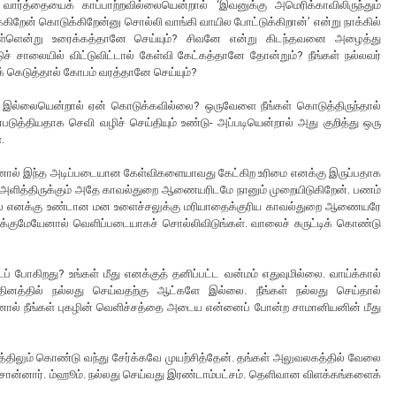
ார்த்தையைக் காப்பாற்றவில்லையென்றால் ‘இவனுக்கு அமெரிக்காவிலிருந்தும்
க்கிறேன் கொடுக்கிறேன்னு சொல்லி வாங்கி வாயில போட்டுக்கிறான்’ என்று நாக்கில்
். சுள்ளென்று உரைக்கத்தானே செய்யும்? சிவனே என்று கிடந்தவனை அழைத்து
் சாலையில் விட்டுவிட்டால் கேள்வி கேட்கத்தானே தோன்றும்? நீங்கள் நல்லவர்
் கெடுத்தால் கோபம் வரத்தானே செய்யும்?
ா? இல்லையென்றால் ஏன் கொடுக்கவில்லை? ஒருவேளை நீங்கள் கொடுத்திருந்தால்
த்தியதாக செவி வழிச் செய்தியும் உண்டு- அப்படியென்றால் அது குறித்து ஒரு
்.
ந்ததனால் இந்த அடிப்படையான கேள்விகளையாவது கேட்கிற உரிமை எனக்கு இருப்பதாக
ார் அளித்திருக்கும் அதே காவல்துறை ஆணையரிடமே நானும் முறையிடுகிறேன். பணம்
்டதால் எனக்கு உண்டான மன உளைச்சலுக்கு மரியாதைக்குரிய காவல்துறை ஆணையரே
ுக்குமேயேனால் வெளிப்படையாகச் சொல்லிவிடுங்கள். வாலைச் சுருட்டிக் கொண்டு
போகிறது? உங்கள் மீது எனக்குத் தனிப்பட்ட வன்மம் எதுவுமில்லை. வாய்க்கால்
தினத்தில் நல்லது செய்வதற்கு ஆட்களே இல்லை. நீங்கள் நல்லது செய்தால்
ஆனால் நீங்கள் புகழின் வெளிச்சத்தை அடைய என்னைப் போன்ற சாமானியனின் மீது
த்திலும் கொண்டு வந்து சேர்க்கவே முயற்சித்தேன். தங்கள் அலுவலகத்தில் வேலை
் சொன்னார். ம்ஹூம். நல்லது செய்வது இரண்டாம்பட்சம். தெளிவான விளக்கங்களைக்