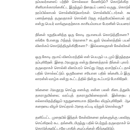
நம்மவர்களைப் பற்றிச் சொல்லவா வேண்டும்? கொடுக்கிற வ
சினிமாக்காரங்ககிட்ட இருந்தும் நிறையப் பணம் வருது...கொடு
நரம்பில்லாமல் சொல்லிவிடுவார்கள். சொல்லிவிட்டார்கள
பணத்தைத் தருவதாகச் சொல்லி பிறகு சத்தமேயில்லாமல் நடுச
என்று பெயர் வாங்குவதற்காக காசியம்மாயா பேரனின் பெயரைக
நீங்கள் உறுதியளித்த ஒரு கோடி ரூபாயைக் கொடுத்தீர்கள
எங்கே போனது அந்தத் தொகை? கடலூர் வெள்ளத்தில் பயன்படு
விளக்கம் கொடுத்திருக்கிறீர்களா? - இவ்வளவுதான் கேள்விகள
ஒரு கோடி ரூபாய் விளம்பரத்தில் என் பெயரும் படமும் இரு
நம்புகிறேன். இதை அவதூறு என்று நினைத்தால் நீங்கள் புக
தருவதாகச் சொல்லி விளம்பரம் செய்து பிறகு ஏமாற்றப்பட
பதில் சொல்லட்டும். ஒருவேளை சரியான பதில் உங்களிடம் இர
லாரன்ஸ் வாழ்க என்று கூட்டத்தில் நின்று கூப்பாடு போகிறேன்.
உங்களை அவதூறு செய்து எனக்கு என்ன பலன் கிடைத்துவிடப் 
தகராறுமில்லை; வரப்புத் தகராறுமில்லைதான். இன்றைய 
எல்லாவிதத்திலும் உறுதுணையாக நிற்கவே விரும்புகிறேன். 
கறையை விழச் செய்தால் அதை எப்படி ஏற்றுக் கொள்வது?
தனிப்பட்ட முறையில் இந்தக் கேள்விகளை தங்களுக்கு பலவித
செய்கிறவர் கூட தங்களிடமிருந்து பதில் பெற்றுத் தருவதாகச
கொடுத்துவிட்டாலே பாதிக் குழப்பங்கள் தீர்ந்துவிடும்.