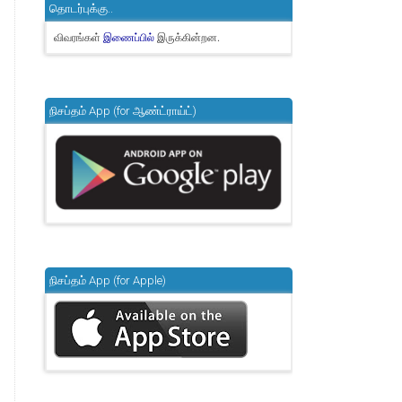
தொடர்புக்கு..
விவரங்கள்
இருக்கின்றன.
இணைப்பில்
நிசப்தம் App (for ஆண்ட்ராய்ட்)
நிசப்தம் App (for Apple)