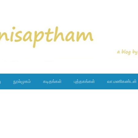
ு
நூல்முகம்
கடிதங்கள்
புத்தகங்கள்
வா.மணிகண்டன்