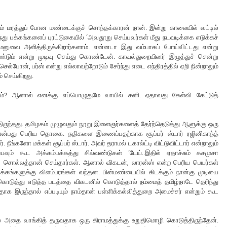
கும் மரத்துப் போன மண்டைக்குச் சொந்தக்காரன் நான். இன்று காலையில் வட்டில்
வந்து பக்கங்களைப் புரட்டுகையில் ‘அவதூறு செய்பவர்கள் மீது நடவடிக்கை எடுக்கச்
 மனுவை அளித்திருக்கிறார்களாம். என்னடா இது வம்பாகப் போய்விட்டது என்று
ம் என்று முடிவு செய்து கொண்டேன். காவல்துறையினர் இழுத்துச் சென்று
செல்போன், பர்ஸ் என்று எல்லாவற்றோடும் சேர்ந்து எடை எந்திரத்தில் ஏறி நின்றாலும்
் செய்கிறது.
்? ஆனால் எனக்கு எப்பொழுதுமே வாயில் சனி. ஏதாவது கேள்வி கேட்டுத்
ிருந்தது. தமிழகம் முழுவதும் நூறு இளைஞர்களைத் தேர்ந்தெடுத்து ஆளுக்கு ஒரு
என்பது பெரிய தொகை. நதிகளை இணைப்பதற்காக சூப்பர் ஸ்டார் ரஜினிகாந்த்
ங்களோ மக்கள் சூப்பர் ஸ்டார். அவர் தராமல் டகால்ட்டி விட்டுவிட்டார் என்றாலும்
ப்பவும் கூட அக்கம்பக்கத்து சில்வண்டுகள் ‘டேய்..இதில் ஏதாச்சும் கசமுசா
 சொல்லத்தான் செய்தார்கள். ஆனால் விகடன், லாரன்ஸ் என்ற பெரிய பெயர்கள்
்கங்களுக்கு விளம்பரங்கள் வந்தன. பின்மண்டையில் கிடக்கும் நான்கு முடியை
கொடுத்து எடுத்த படத்தை விகடனில் கொடுத்தால் நம்மைத் தமிழ்நாடே தெரிந்து
க இருந்தால் எப்படியும் நாம்தான் பள்ளிக்கல்வித்துறை அமைச்சர் என்றும் கூட
் அதை வாங்கித் தருவதாக ஒரு கிராமத்துக்கு உறுதிமொழி கொடுத்திருந்தேன்.