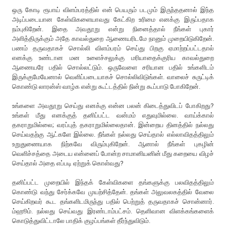
ஒரு கோடி ரூபாய் விளம்பரத்தில் என் பெயரும் படமும் இருந்ததனால் இந்த
அடிப்படையான கேள்விகளையாவது கேட்கிற உரிமை எனக்கு இருப்பதாக
நம்புகிறேன். இதை அவதூறு என்று நினைத்தால் நீங்கள் புகார்
அளித்திருக்கும் அதே காவல்துறை ஆணையரிடமே நானும் முறையிடுகிறேன்.
பணம் தருவதாகச் சொல்லி விளம்பரம் செய்து பிறகு ஏமாற்றப்பட்டதால்
எனக்கு உண்டான மன உளைச்சலுக்கு மரியாதைக்குரிய காவல்துறை
ஆணையரே பதில் சொல்லட்டும். ஒருவேளை சரியான பதில் உங்களிடம்
இருக்குமேயேனால் வெளிப்படையாகச் சொல்லிவிடுங்கள். வாலைச் சுருட்டிக்
கொண்டு லாரன்ஸ் வாழ்க என்று கூட்டத்தில் நின்று கூப்பாடு போகிறேன்.
உங்களை அவதூறு செய்து எனக்கு என்ன பலன் கிடைத்துவிடப் போகிறது?
உங்கள் மீது எனக்குத் தனிப்பட்ட வன்மம் எதுவுமில்லை. வாய்க்கால்
தகராறுமில்லை; வரப்புத் தகராறுமில்லைதான். இன்றைய தினத்தில் நல்லது
செய்வதற்கு ஆட்களே இல்லை. நீங்கள் நல்லது செய்தால் எல்லாவிதத்திலும்
உறுதுணையாக நிற்கவே விரும்புகிறேன். ஆனால் நீங்கள் புகழின்
வெளிச்சத்தை அடைய என்னைப் போன்ற சாமானியனின் மீது கறையை விழச்
செய்தால் அதை எப்படி ஏற்றுக் கொள்வது?
தனிப்பட்ட முறையில் இந்தக் கேள்விகளை தங்களுக்கு பலவிதத்திலும்
கொண்டு வந்து சேர்க்கவே முயற்சித்தேன். தங்கள் அலுவலகத்தில் வேலை
செய்கிறவர் கூட தங்களிடமிருந்து பதில் பெற்றுத் தருவதாகச் சொன்னார்.
ம்ஹூம். நல்லது செய்வது இரண்டாம்பட்சம். தெளிவான விளக்கங்களைக்
கொடுத்துவிட்டாலே பாதிக் குழப்பங்கள் தீர்ந்துவிடும்.