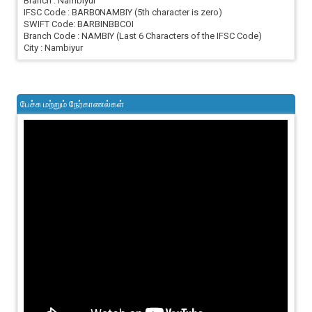
Branch : Nambiyur
IFSC Code : BARB0NAMBIY (5th character is zero)
SWIFT Code: BARBINBBCOI
Branch Code : NAMBIY (Last 6 Characters of the IFSC Code)
City : Nambiyur
பேச்சு மற்றும் நேர்காணல்கள்