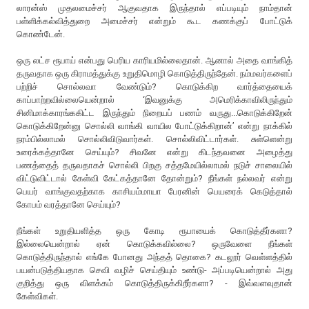
லாரன்ஸ் முதலமைச்சர் ஆகுவதாக இருந்தால் எப்படியும் நாம்தான்
பள்ளிக்கல்வித்துறை அமைச்சர் என்றும் கூட கணக்குப் போட்டுக்
கொண்டேன்.
ஒரு லட்ச ரூபாய் என்பது பெரிய காரியமில்லைதான். ஆனால் அதை வாங்கித்
தருவதாக ஒரு கிராமத்துக்கு உறுதிமொழி கொடுத்திருந்தேன். நம்மவர்களைப்
பற்றிச் சொல்லவா வேண்டும்? கொடுக்கிற வார்த்தையைக்
காப்பாற்றவில்லையென்றால் ‘இவனுக்கு அமெரிக்காவிலிருந்தும்
சினிமாக்காரங்ககிட்ட இருந்தும் நிறையப் பணம் வருது...கொடுக்கிறேன்
கொடுக்கிறேன்னு சொல்லி வாங்கி வாயில போட்டுக்கிறான்’ என்று நாக்கில்
நரம்பில்லாமல் சொல்லிவிடுவார்கள். சொல்லிவிட்டார்கள். சுள்ளென்று
உரைக்கத்தானே செய்யும்? சிவனே என்று கிடந்தவனை அழைத்து
பணத்தைத் தருவதாகச் சொல்லி பிறகு சத்தமேயில்லாமல் நடுச் சாலையில்
விட்டுவிட்டால் கேள்வி கேட்கத்தானே தோன்றும்? நீங்கள் நல்லவர் என்று
பெயர் வாங்குவதற்காக காசியம்மாயா பேரனின் பெயரைக் கெடுத்தால்
கோபம் வரத்தானே செய்யும்?
நீங்கள் உறுதியளித்த ஒரு கோடி ரூபாயைக் கொடுத்தீர்களா?
இல்லையென்றால் ஏன் கொடுக்கவில்லை? ஒருவேளை நீங்கள்
கொடுத்திருந்தால் எங்கே போனது அந்தத் தொகை? கடலூர் வெள்ளத்தில்
பயன்படுத்தியதாக செவி வழிச் செய்தியும் உண்டு- அப்படியென்றால் அது
குறித்து ஒரு விளக்கம் கொடுத்திருக்கிறீர்களா? - இவ்வளவுதான்
கேள்விகள்.