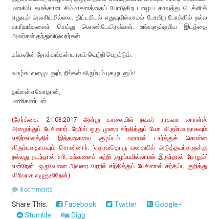
மனதில் தமக்கான சிம்மாசனத்தைப் போடுகிற பழைய காலத்து டெக்னிக்
எதுவும் அவசியமில்லை. திட்டமிடல் எதுவுமில்லாமல் போகிற போக்கில் நல்ல
காரியங்களைச் செய்து கொண்டேயிருங்கள். உங்களுக்குரிய இடத்தை
அவர்கள் தந்துவிடுவார்கள்.
உங்களின் நோக்கங்கள் யாவும் வெற்றி பெறட்டும்.
வாழ்க! வளமுடனும், நீங்கள் விரும்பும் புகழுடனும்!
தங்கள் சகோதரன்,
மணிகண்டன்.
(சேர்க்கை: 21.03.2017 அன்று காலையில் நடிகர் ராகவா லாரன்ஸ்
அழைத்துப் பேசினார். நேரில் ஒரு முறை சந்தித்துப் பேச விரும்புவதாகவும்
எதிர்காலத்தில் இத்தகையை குழப்பம் வராமல் பார்த்துக் கொள்ள
விரும்புவதாகவும் சொன்னார். ‘ஏதாவதொரு வகையில் அடுத்தவர்களுக்கு
நல்லது நடந்தால் சரி; உங்களைச் சுற்றி குழப்பமில்லாமல் இருந்தால் போதும்’
என்றேன். ஒருவேளை அவரை நேரில் சந்தித்துப் பேசினால் சந்திப்பு குறித்து
விரிவாக எழுதுகிறேன்)
8 comments
Share This:
Facebook
Twitter
Google+
Stumble
Digg