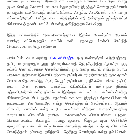
கையையும் வாயையும் அமைதியாக வைத்துக் கொள்ள வேண்டும் என்று
முடிவு செய்து கொண்டேன். காவல்துறையினர் இழுத்துச் சென்று கும்மினால்
தாங்குகிற உடல்நிலையும் என்னிடமில்லை. செருப்பு, செல்போன், பர்ஸ் என்று
எல்லாவற்றோடும் சேர்ந்து எடை எந்திரத்தில் ஏறி நின்றாலும் ஐம்பத்தெட்டு
கிலோவைத் தாண்ட மாட்டேன் என்று தகிடுதத்தம் செய்கிறது.
இந்த லட்சணத்தில் அமைதியாகத்தானே இருக்க வேண்டும்? ஆனால்
எனக்கு எப்பொழுதுமே வாயில் சனி. ஏதாவது கேள்வி கேட்டுத்
தொலைக்காமல் இருப்பதில்லை.
செப்டம்பர் 2015 அன்று
விகடனிலிருந்து
ஒரு மின்னஞ்சல் வந்திருந்தது.
தமிழகம் முழுவதும் நூறு இளைஞர்களைத் தேர்ந்தெடுத்து ஆளுக்கு ஒரு
லட்சம் கொடுப்பதாகச் சொன்னார்கள். ஒரு கோடி ரூபாய் என்பது பெரிய
தொகை. நதிகளை இணைப்பதற்காக சூப்பர் ஸ்டார் ரஜினிகாந்த் தருவதாகச்
சொன்ன தொகை அது. அவர் வெறும் சூப்பர் ஸ்டார். நீங்களோ மக்கள் சூப்பர்
ஸ்டார். அவர் தராமல் டகால்ட்டி விட்டுவிட்டார் என்றாலும் நீங்கள்
தந்துவிடுவீர்கள் என்ற நம்பிக்கை இருந்தது. அப்பவும் கூட அக்கம்பக்கத்து
சில்வண்டுகள் ‘டேய்..இதில் ஏதாச்சும் கசமுசா இருக்கும்..தேவையில்லாமல்
தலையைக் கொடுக்காதே’ என்று சொல்லத்தான் செய்தார்கள். ஆனால்
விகடன், லாரன்ஸ் என்ற பெரிய பெயர்கள் ஈர்த்தன. போதாக்குறைக்கு
வாராவாரம் விகடனில் நான்கு பக்கங்களுக்கு விளம்பரங்கள் வந்தன.
பின்மண்டையில் கிடக்கும் நான்கு முடியை இழுத்து முன் நெற்றியில்
தவழவிட்டு கையைக் கட்டி போஸ் கொடுத்து எடுத்த படத்தை விகடனில்
கொடுத்தால் நம்மைத் தமிழ்நாடே தெரிந்து கொள்ளும் என்று நம்பினேன்.