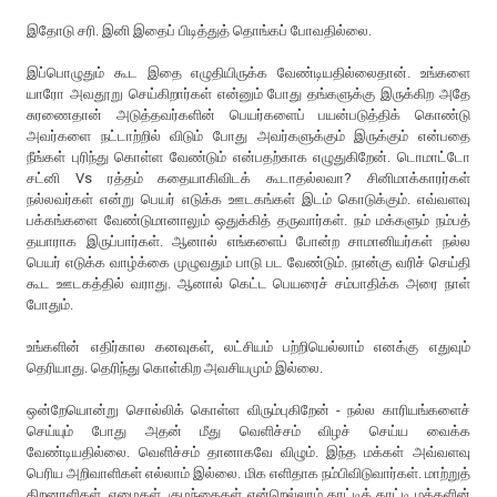
இதோடு சரி. இனி இதைப் பிடித்துத் தொங்கப் போவதில்லை.
இப்பொழுதும் கூட இதை எழுதியிருக்க வேண்டியதில்லைதான். உங்களை
யாரோ அவதூறு செய்கிறார்கள் என்னும் போது தங்களுக்கு இருக்கிற அதே
சுரணைதான் அடுத்தவர்களின் பெயர்களைப் பயன்படுத்திக் கொண்டு
அவர்களை நட்டாற்றில் விடும் போது அவர்களுக்கும் இருக்கும் என்பதை
நீங்கள் புரிந்து கொள்ள வேண்டும் என்பதற்காக எழுதுகிறேன். டொமாட்டோ
சட்னி Vs ரத்தம் கதையாகிவிடக் கூடாதல்லவா? சினிமாக்காரர்கள்
நல்லவர்கள் என்று பெயர் எடுக்க ஊடகங்கள் இடம் கொடுக்கும். எவ்வளவு
பக்கங்களை வேண்டுமானாலும் ஒதுக்கித் தருவார்கள். நம் மக்களும் நம்பத்
தயாராக இருப்பார்கள். ஆனால் எங்களைப் போன்ற சாமானியர்கள் நல்ல
பெயர் எடுக்க வாழ்க்கை முழுவதும் பாடு பட வேண்டும். நான்கு வரிச் செய்தி
கூட ஊடகத்தில் வராது. ஆனால் கெட்ட பெயரைச் சம்பாதிக்க அரை நாள்
போதும்.
உங்களின் எதிர்கால கனவுகள், லட்சியம் பற்றியெல்லாம் எனக்கு எதுவும்
தெரியாது. தெரிந்து கொள்கிற அவசியமும் இல்லை.
ஒன்றேயொன்று சொல்லிக் கொள்ள விரும்புகிறேன் - நல்ல காரியங்களைச்
செய்யும் போது அதன் மீது வெளிச்சம் விழச் செய்ய வைக்க
வேண்டியதில்லை. வெளிச்சம் தானாகவே விழும். இந்த மக்கள் அவ்வளவு
பெரிய அறிவாளிகள் எல்லாம் இல்லை. மிக எளிதாக நம்பிவிடுவார்கள். மாற்றுத்
திறனாளிகள், ஏழைகள், குழந்தைகள் என்றெல்லாம் காட்டிக் காட்டி மக்களின்