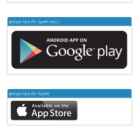
நிசப்தம் App (for ஆண்ட்ராய்ட்)
நிசப்தம் App (for Apple)