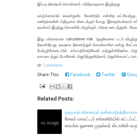
இப்படி நிறையச் சொன்னார். சந்தோஷமாக இருந்தது.
வாழ்க்கையில் வென்றுவிட வேண்டும் என்கிற லட்சியத்துடன
மனிதர்களின் அறிமுகம் கிடைக்கும் போது ‘இதையெல்லாம் எப
தயக்கம் இருந்து கொண்டேயிருக்கும். அதை உடைத்துவிட வேண்டும
இது பக்காவான calculative risk. ‘ஒருவேளை படம் விழுந்த
தோன்றியது. தவறாக நினைத்துக் கொள்வாரோ என்று கேட்கவ
பேல்பூரிக்கடையில் சம்பாதிச்சுடுவேன்...கத்துக்கிறேன்ல...
வாயடைத்துப் போனேன். ஜெயித்துவிடுவார். ஜெயிக்கமாட்டார
7 comments
Share This:
Facebook
Twitter
Goog
Related Posts:
குடியால் விளையும் நன்மை(சத்தியமாக
சேலம் மாவட்டம் சங்ககிரியில் கட்டப்
வைக்க துணை முதல்வர் ஸ்டாலின் வரு