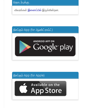
தொடர்புக்கு..
விவரங்கள்
இருக்கின்றன.
இணைப்பில்
நிசப்தம் App (for ஆண்ட்ராய்ட்)
நிசப்தம் App (for Apple)