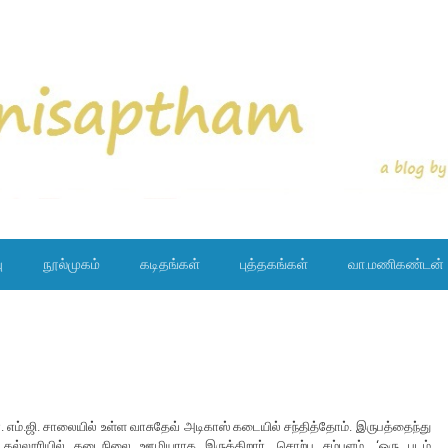
ு
நூல்முகம்
கடிதங்கள்
புத்தகங்கள்
வா.மணிகண்டன்
ர். எம்.ஜி. சாலையில் உள்ள வாசுதேவ் அடிகாஸ் கடையில் சந்தித்தோம். இருபத்தைந்து
கல்லூரியில் கடைநிலை ஊழியராக இருக்கிறார். சொற்ப சம்பளம். ‘ஒரு படம்