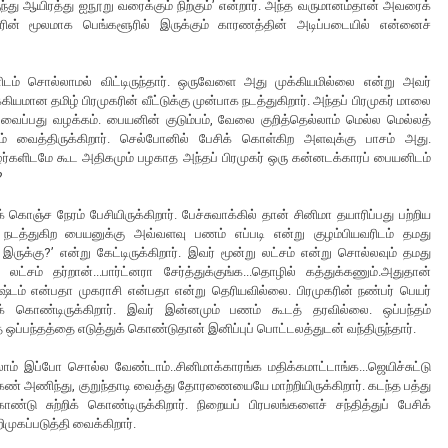
ருந்து ஆயிரத்து ஐநூறு வரைக்கும் நிற்கும்’ என்றார். அந்த வருமானம்தான் அவரைக்
ின் மூலமாக பெங்களூரில் இருக்கும் காரணத்தின் அடிப்படையில் என்னைச்
ம் சொல்லாமல் விட்டிருந்தார். ஒருவேளை அது முக்கியமில்லை என்று அவர்
கியமான தமிழ் பிரமுகரின் வீட்டுக்கு முன்பாக நடத்துகிறார். அந்தப் பிரமுகர் மாலை
ைப்பது வழக்கம். பையனின் குடும்பம், வேலை குறித்தெல்லாம் மெல்ல மெல்லத்
் வைத்திருக்கிறார். செல்போனில் பேசிக் கொள்கிற அளவுக்கு பாசம் அது.
ிழர்களிடமே கூட அதிகமும் பழகாத அந்தப் பிரமுகர் ஒரு கன்னடக்காரப் பையனிடம்
?
ொஞ்ச நேரம் பேசியிருக்கிறார். பேச்சுவாக்கில் தான் சினிமா தயாரிப்பது பற்றிய
டை நடத்துகிற பையனுக்கு அவ்வளவு பணம் எப்படி என்று குழம்பியவரிடம் தமது
இருக்கு?’ என்று கேட்டிருக்கிறார். இவர் மூன்று லட்சம் என்று சொல்லவும் தமது
சம் தர்றான்...பார்ட்னரா சேர்த்துக்குங்க...தொழில் கத்துக்கணும்.அதுதான்
அதிர்ஷ்டம் என்பதா முகராசி என்பதா என்று தெரியவில்லை. பிரமுகரின் நண்பர் பெயர்
துக் கொண்டிருக்கிறார். இவர் இன்னமும் பணம் கூடத் தரவில்லை. ஒப்பந்தம்
ப்பந்தத்தை எடுத்துக் கொண்டுதான் இனிப்புப் பொட்டலத்துடன் வந்திருந்தார்.
லாம் இப்போ சொல்ல வேண்டாம்..சினிமாக்காரங்க மதிக்கமாட்டாங்க...ஜெயிச்சுட்டு
க்கண் அணிந்து, குறுந்தாடி வைத்து தோரணையையே மாற்றியிருக்கிறார். கடந்த பத்து
ு சுற்றிக் கொண்டிருக்கிறார். நிறையப் பிரபலங்களைச் சந்தித்துப் பேசிக்
ிமுகப்படுத்தி வைக்கிறார்.