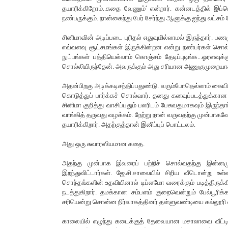
தயாரிக்கிறோம்..கதை வேணும்’ என்றார். கன்னடத்தில் இப்
நண்பருக்கும். நான்கைந்து பேர் சேர்ந்து ஆளுக்கு ஐந்து லட்சம்
சினிமாவின் அடிப்படை புரிதல் எதுவுமில்லாமல் இருந்தார். ப
எவ்வளவு சூட்சமங்கள் இருக்கின்றன என்று நண்பர்கள் சொல்லிய
நுட்பங்கள் பத்தியெல்லாம் கொஞ்சம் தேடிப்புடிங்க...ஓரளவ
சொல்லியிருந்தேன். அவருக்கும் அது சரியான அணுகுமுறையாகப
அதன்பிறகு அடிக்கடிசந்திப்பதுண்டு. வரும்போதெல்லாம் கையி
கொடுத்துப் பார்க்கச் சொல்வார். தனது கனவுப்படத்துக்கான 
சினிமா குறித்து வாசிப்பதும் பலரிடம் பேசுவதுமாகவும் இருந்த
வாங்கித் தருவது வழக்கம். நேற்று நான் வருவதற்கு முன்பாகவ
தயாரிக்கிறார். அதற்குத்தான் இனிப்புப் பொட்டலம்.
அது ஒரு சுவாரஸியமான கதை.
அதற்கு முன்பாக இவரைப் பற்றிச் சொல்வதற்கு இன்னமு
இறந்துவிட்டார்கள். ஜே.சி.சாலையில் சிறிய வீடொன்று உள்ள
சொந்தங்களின் உதவியினால் டிப்ளமோ வரைக்கும் படித்திருக்கி
நடத்துகிறார். தமக்கான சம்பளம் குறைவென்றும் பேல்பூரிக்
சரியென்று சொன்ன நிர்வாகத்தினர் தள்ளுவண்டியை கல்லூரி வள
காலையில் எழுந்து கடைக்குத் தேவையான மசாலாவை வீட்டி