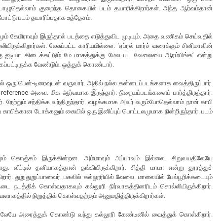
பொழுதெல்லாம் குறைந்த தொகையில் படம் தயாரிக்கிறார்கள். அந்த ஆர்வம்தான்
 போட்டு படம் தயாரிப்பதாக உத்தேசம்.
ணமும் கேமிராவும் இருந்தால் படத்தை எடுத்துவிட முடியும். அதை வணிகம் செய்வதில்
ிருக்கிறார்கள். லேசுப்பட்ட காரியமில்லை. ‘ஏப்ரல் மார்ச் வரைக்கும் சினிமாவின்
ுக்கு ஐடியா கிடைக்கட்டும்..மே மாசத்துக்கு மேல பட வேலையை ஆரம்பிங்க’ என்று
்பட்டிருக்க வேண்டும். ஒத்துக் கொண்டார்.
ல் ஒரு பென்-டிரைவுடன் வருவார். அதில் நல்ல கன்னடப்படங்களாக வைத்திருப்பார்.
reference அவை. மிக ஆர்வமாக இருந்தார். நிறையப்படங்களைப் பார்த்திருந்தார்.
ார். நேற்றும் சந்திக்க வந்திருந்தார். வழக்கமாக அவர் வரும்போதெல்லாம் நான் காபி
ே காபிக்கான டோக்கனும் கையில் ஒரு இனிப்புப் பொட்டலமுமாக நின்றிருந்தார். படம்
ம் கொஞ்சம் இருக்கின்றன. அம்மாவும் அப்பாவும் இல்லை. சிறுவயதிலேயே
து. வீட்டில் தனியாகத்தான் தங்கியிருக்கிறார். சித்தி மாமா என்று தூரத்துச்
றார். துறுதுறுப்பானவர். பகலில் கல்லூரியில் வேலை. மாலையில் பேல்பூரிக்கடையும்
கடை நடத்திக் கொள்வதாகவும் கல்லூரி நிர்வாகத்தினரிடம் சொல்லியிருக்கிறார்.
ாகத்தில் நிறுத்திக் கொள்வதற்கும் அனுமதித்திருக்கிறார்கள்.
லேயே அரைத்துக் கொண்டு வந்து கல்லூரி கேண்டீனில் வைத்துக் கொள்கிறார்.