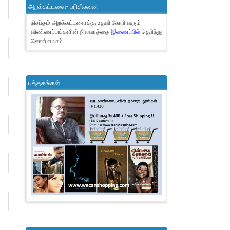
அறக்கட்டளை- பரிசீலனை
நிசப்தம் அறக்கட்டளைக்கு உதவி கோரி வரும்
விண்ணப்பங்களின் நிலவரத்தை
இணைப்பில்
தெரிந்து
கொள்ளலாம்.
புத்தகங்கள்..