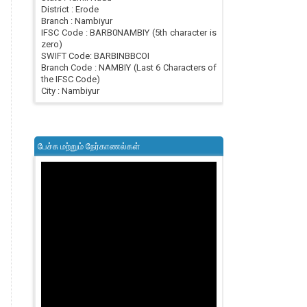
District : Erode
Branch : Nambiyur
IFSC Code : BARB0NAMBIY (5th character is
zero)
SWIFT Code: BARBINBBCOI
Branch Code : NAMBIY (Last 6 Characters of
the IFSC Code)
City : Nambiyur
பேச்சு மற்றும் நேர்காணல்கள்