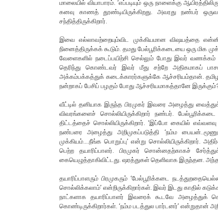
மாலையில் வியாபாரம். ‘எப்படியும் ஒரு நாளைக்கு ஆயிரத்திலி
கனவு காணத் தூண்டியிருக்கிறது. அவரது நண்பர் ஒருவர
சந்தித்திருக்கிறார்.
இவை எல்லாவற்றையும்விட முக்கியமான விஷயத்தை என்னிட
நினைத்திருக்கக் கூடும். தமது பேல்பூரிக்கடையை ஒரு மிக முக்
வேளைகளில் நடைப்பயிற்சி செல்லும் போது இவர் வணக்கம் வ
தெரிந்து கொண்டவர் இவர் மீது சற்றே அதிகமாகப் பாசம
அக்கம்பக்கத்துக் கடைக்காரர்களுக்கே ஆச்சரியம்தான். தம
நன்றாகப் பேசிப் பழகும் போது ஆச்சரியமாகத்தானே இருக்கும்
வீட்டில் தனியாக இருந்த பிரமுகர் இவரை அழைத்து வைத்துக் க
விவரங்களைச் சொல்லியிருக்கிறார் நண்பர். பேல்பூரிக்க
திட்டத்தைச் சொல்லியிருக்கிறார். ‘இப்போ கையில் எவ்வளவு 
நண்பரை அழைத்து அறிமுகப்படுத்தி ‘நம்ம பையன்..மூணு லட்
முக்கியம்....நீங்க பொறுப்பு’ என்று சொல்லியிருக்கிறார். 
பெற்ற தயாரிப்பாளர். பிரமுகர் சொன்னதற்காகச் சேர்த்
கையெழுத்தாகிவிட்டது. ஷரத்துகள் தெளிவாக இருந்தன. அந்த ஒ
தயாரிப்பாளரும் பிரமுகரும் ‘பேல்பூரிக்கடை நடத்துறதையெல்
சொல்லிக்கலாம்’ என்றிருக்கிறார்கள். இவர் இடது காதில் கடு
நாட்களாக தயாரிப்பாளர் இவரைக் கூடவே அழைத்துக் கொண்ட
கொண்டிருக்கிறார்கள். ‘நம்ம படத்துல பார்டனர்’ என்றுதான் அற