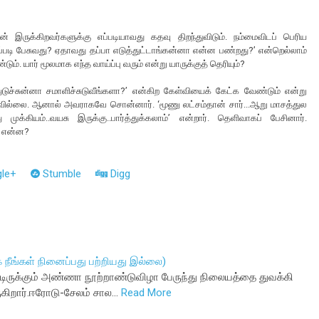
் இருக்கிறவர்களுக்கு எப்படியாவது கதவு திறந்துவிடும். நம்மைவிடப் பெரிய
்படி பேசுவது? ஏதாவது தப்பா எடுத்துட்டாங்கன்னா என்ன பண்றது?’ என்றெல்லாம்
். யார் மூலமாக எந்த வாய்ப்பு வரும் என்று யாருக்குத் தெரியும்?
ுடுச்சுன்னா சமாளிச்சுடுவீங்களா?’ என்கிற கேள்வியைக் கேட்க வேண்டும் என்று
ில்லை. ஆனால் அவராகவே சொன்னார். ‘மூணு லட்சம்தான் சார்...ஆறு மாசத்துல
அது முக்கியம்..வயசு இருக்கு..பார்த்துக்கலாம்’ என்றார். தெளிவாகப் பேசினார்.
ா என்ன?
le+
Stumble
Digg
 நீங்கள் நினைப்பது பற்றியது இல்லை)
பட்டிருக்கும் அண்ணா நூற்றாண்டுவிழா பேருந்து நிலையத்தை துவக்கி
கிறார்.ஈரோடு-சேலம் சால…
Read More