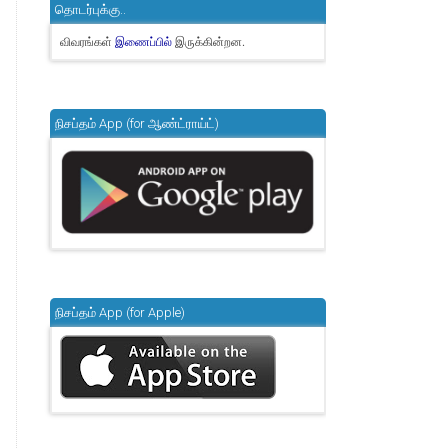
தொடர்புக்கு..
விவரங்கள்
இருக்கின்றன.
இணைப்பில்
நிசப்தம் App (for ஆண்ட்ராய்ட்)
நிசப்தம் App (for Apple)