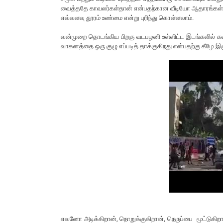
வைத்ததே காவலர்கள்தான் என்பதற்கான வீடியோ ஆதாரங்கள் 
எவ்வளவு தூரம் உண்மை என்று புரிந்து கொள்ளலாம்.
வன்முறை தொடங்கிய பிறகு வடபழனி உள்ளிட்ட இடங்களில் கலவ
வாகனத்தை ஒரு குழு எப்படித் தாக்குகிறது என்பதற்கு கீழே இ
எவனோ அடிக்கிறான், நொறுக்குகிறான், நெருப்பை மூட்டுகிற