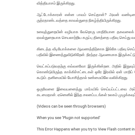
வித்தியாசம் இருக்கிறது.
ஆட்டோக்காரன் என்ன பாவம் செய்தான்? அவன் வண்டியை 
ருத்ரதாண்டவத்தை காவல்துறை நிகழ்த்தியிருக்கிறது.
உளவுத்துறையின் வழியாக வேறொரு மாதிரியான தகவலைக் கச
ஏவல்துறையாக செயலாற்றிய கருப்பு தினத்தை பதிவு செய்து 
கிடைத்த வீடியோக்களை ஆவணத்திற்காக இங்கே பதிவு செய்து 
பதிவில் இணைத்துவிடுகிறேன். நிரந்தர ஆவணமாக இருக்கட்டு
வெட்கப்படுவதற்கு எவ்வளவோ இருக்கின்றன. அதில் இதுவும
கொண்டுமிருந்த காக்கிச்சட்டைகள் ஒரே இரவில் ஏன் மாறிப்
கூடும். தனிமையில் யோசித்தால் உண்மையிலே வலிக்கிறது.
ஒருவேளை இவையனைத்து மார்ஃபிங் செய்யப்பட்டவை அல்
கடமைதான். ஏனெனில் இந்த சலனப்படங்கள் உலகம் முழுக்கவும்
(Videos can be seen through browsers)
When you see 'Plugin not supported'
This Error Happens when you try to View Flash content 