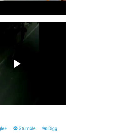
le+
Stumble
Digg