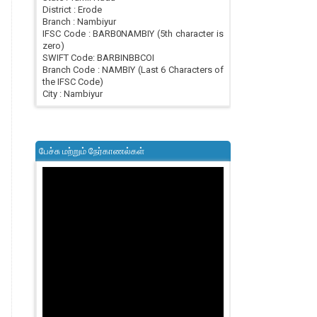
District : Erode
Branch : Nambiyur
IFSC Code : BARB0NAMBIY (5th character is
zero)
SWIFT Code: BARBINBBCOI
Branch Code : NAMBIY (Last 6 Characters of
the IFSC Code)
City : Nambiyur
பேச்சு மற்றும் நேர்காணல்கள்