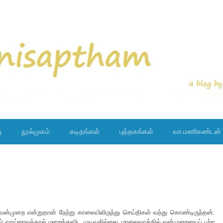
ு
நூல்முகம்
கடிதங்கள்
புத்தகங்கள்
வா.மணிகண்டன்
்முறை என்றுதான் நேற்று காலையிலிருந்து செய்திகள் வந்து கொண்டிருந்தன்.
ும் வாய்ஜாலத்தால் மறைத்துவிட முடிவதில்லை. மாலைவாக்கில் வன்முறையைப் பற்ற