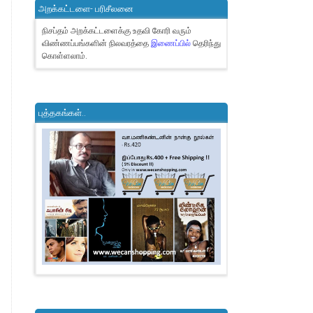
அறக்கட்டளை- பரிசீலனை
நிசப்தம் அறக்கட்டளைக்கு உதவி கோரி வரும்
விண்ணப்பங்களின் நிலவரத்தை
இணைப்பில்
தெரிந்து
கொள்ளலாம்.
புத்தகங்கள்..