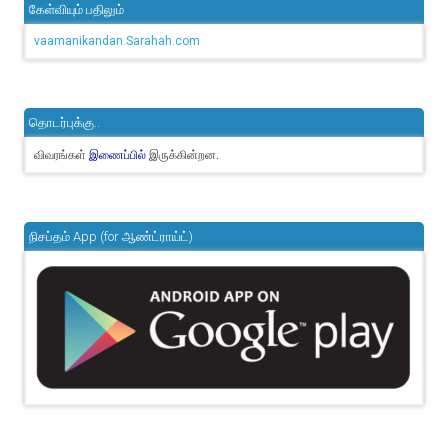
கேள்வியும் பதிலும்
vaamanikandan.Sarahah.com
தொடர்புக்கு..
விவரங்கள்
இருக்கின்றன.
இணைப்பில்
நிசப்தம் App (for ஆண்ட்ராய்ட்)