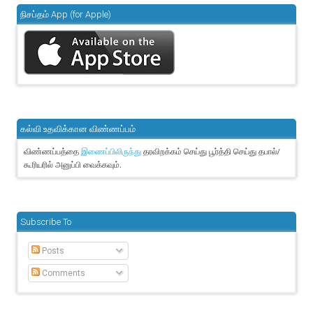
நிசப்தம் App (for Apple)
கல்வி உதவிக்கான விண்ணப்பம்
விண்ணப்பத்தை
தரவிறக்கம் செய்து பூர்த்தி செய்து தபால்/
இணைப்பிலிருந்து
கூரியரில் அனுப்பி வைக்கவும்.
Subscribe To
Posts
Comments