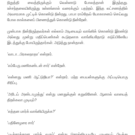
நிறுத்தி வைத்திருக்கும் வெள்ளாடு போலத்தான் இருந்தது.
உச்சந்தலையிலிருந்து உள்ளங்கால் வரைக்கும் பதற்றம். இந்த லட்சணத்தில்
அவசரமாக முட்டிக் கொண்டு நின்றது. பாபா ராம்தேவ் யோகாசனம் செய்வது
போல கால்களைப் பிணைத்துக் கொண்டு நின்றேன்.
முன்பாக நின்றிருந்தவர்கள் எல்லாம் அடியையும் வாங்கிக் கொண்டு இரண்டு
அல்லது மூன்று மதிப்பெண்கள் கூடுதலாக வாங்கியதோடு கடுப்பிலேயே
இடத்துக்கு போயிருந்தார்கள். அடுத்து நான்தான்.
‘வாடா...பிரகலநாதா’ என்றார்.
‘எம்பேரு மணிகண்டன் சார்’ என்றேன்.
‘என்னது மணி ஆட்டுறியா?’ என்றார். மற்ற பையன்களுக்கு அப்படியொரு
சிரிப்பு.
‘அடேய் அண்டாமுத்து’ என்று மனதுக்குள் கறுவினேன். ஆனால் வாயைத்
திறக்கவா முடியும்?
‘எத்தன மார்க் வாங்கியிருக்க?’
‘பதினேழரை சார்’
‘படிச்சாத்தான மார்க் வரும்’ என்று சொல்லியபடியே முடியைப் பிடித்து