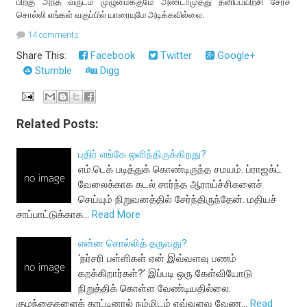
பிறகு அந்த வருடம் முழுமைக்குமே அண்டாமுத்து தனிப்பயிற்சி சேரச்
சொல்லி எங்கள் வகுப்பில் யாரையுமே அடிக்கவில்லை.
14 comments
Share This:
Facebook
Twitter
Google+
Stumble
Digg
Related Posts:
புதிர் எங்கே ஒளிந்திருக்கிறது?
எம்.டெக் படித்துக் கொண்டிருந்த சமயம். ப்ராஜக்ட்
வேலைக்காக கடல் சார்ந்த ஆராய்ச்சிகளைச்
செய்யும் நிறுவனத்தில் சேர்ந்திருந்தேன். மதியச்
சாப்பாட்டுக்காக…
Read More
என்ன சொல்லித் தருவது?
‘நர்சரி பள்ளிகள் ஏன் இவ்வளவு பணம்
கறக்கிறார்கள்?’ இப்படி ஒரு கேள்வியோடு
நிறுத்திக் கொள்ள வேண்டியதில்லை.
குழந்தைகளைக் காட்டினால் நம்மிடம் எவ்வளவு வேண…
Read