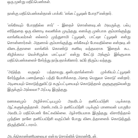
ஒரு மூன்று மதிப்பெண்கள்.
நான்கு மதிப்பெண்கள்தான் பாக்கி. ‘எங்க ட்யூஷன் போற?’என்றார்.
‘எங்கேயும் போறதில்ல சார்’ - இதைச் சொன்னவுடன் அவருக்கு பல்பு
எரிந்ததை ஒரு வினாடி கவனிக்க முடிந்தது. எனக்கு முன்பாக கும்மாங்குத்து
வாங்கியவர்கள் எல்லாம் முத்துசாமி ட்யூஷன், பாட்ஷா ட்யூஷன் என்று
சொன்னார்கள். அதனால் கும்மாங்குத்து. எங்கேயும் போவதில்லை என்றவுடன்
விடைத்தாளை வாங்கிக் கொண்டு கனிவு வந்தவராக ‘இதைக் கூட
கிழிக்காம வெச்சிருக்க மாட்டியா’ என்று கேட்டு அங்கும் இங்குமாக
மதிப்பெண்களைச் சேர்த்து நாற்பதாக்கினார். உயிர் திரும்ப வந்தது.
‘அடுத்த வருஷம் பத்தாவது...ஒன்பதாங்க்ளாஸ் முக்கியம்..ட்யூஷன்
சேர்ந்துக்க..பணத்தைப் பத்தி யோசிக்காத..அதை மெதுவா கொடு’ என்றார்.
அடியையும் கொடுத்துவிட்டு கருப்பட்டியையும் கொடுத்தால் குளுகுளுவென்று
இருக்கும் அல்லவா? அப்படி இருந்தது.
ரணகளமும் அழிச்சாட்டியமும் அவரிடம் தனிப்பயிற்சி படிக்காத
ஆட்களுக்குத்தான். அண்டாவிடம் தனிப்பயிற்சி படிக்கும் மாணவன் யாருமே
அவரிடம் மதிப்பெண் கேட்கவில்லை. ஆச்சரியமாக இருந்தது. விசாரித்தால்
முந்தின நாளே தனிப்பயிற்சி வகுப்பின் போது விடைத்தாளைக் கொடுத்துத்
திருத்திவிட்டாராம்.
அடங்கொண்ணிமலையா என்று சொல்லிக் கொண்டேன்.