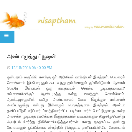
SKIP TO CONTENT
அண்டாமுத்து ட்யூஷன்
12/15/2016 06:40:00 PM
ஒன்பதாம் வகுப்பில் எனக்கு ஓர் அறிவியல் வாத்தியார் இருந்தார். பெயரைச்
சொன்னால் இப்பொழுதும் கூட வந்து கும்மினாலும் கும்மிவிடுவார். ஆனால்
பெயரே இல்லாமல் ஒரு கதையைச் சொல்ல முடியாதல்லவா?
சும்மானாச்சுக்கும் ஆண்டமுத்து என்று வைத்துக் கொள்வோம்.
ஆண்டமுத்துவின் வயிறு அண்டாவைப் போல இருக்கும் என்பதால்
அண்டாமுத்து என்பது இன்னமும் பொருத்தமாக இருக்கும். அண்டா
தனிப்பயிற்சி எடுப்பார். ‘வாத்தியார்கிட்ட படிச்சா மார்க் போட்டுருவாரு’ என்ற
அசைக்க முடியாத நம்பிக்கை இருந்ததனால் பையன்களும் திமுதிமுவென்று
அவரிடம் சேர்ந்து திமிலோகப்படுத்துவார்கள். எனது ஜாதகப்படி ஒன்பது
கோள்களும் ஒட்டுக்காக உச்சத்தில் நின்றதால் தனிப்பயிற்சியே வேண்டாம்