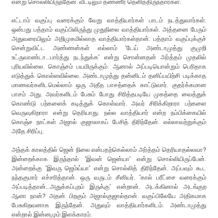
என்று சொல்லியிருந்தேன். வீட்டிலும் தண்ணீர் தெளித்திருந்தார்கள்.
எட்டாம் வகுப்பு வரைக்கும் வேறு வாத்தியார்கள் பாடம் நடத்துவார்கள்.
ஒன்பது பத்தாம் வகுப்பிலிருந்து முதுநிலை வாத்தியார்கள். அத்தனை பேரும்
அதுவரையிலும் அறிமுகமில்லாத வாத்தியார்கள்தான். பத்தாம் வகுப்புக்குச்
சென்றுவிட்ட அண்ணன்கள் எல்லாம் ‘டேய் அண்டாமுத்து குமுறி
உட்ருவாண்டா...பார்த்து நடந்துக்க’ என்று சொன்னதன் அர்த்தம் முதலில்
புரியவில்லை. கொஞ்சம் பயமிருக்கும். ஆனால் அப்படியொன்றும் பெரிதாக
எடுத்துக் கொள்ளவில்லை. அண்டாமுத்து தன்னிடம் தனிப்பயிற்சி படிக்காத
மாணவர்களிடமெல்லாம் ஒரு அதீத பாசத்தைக் காட்டுவார். குதர்க்கமான
பாசம் அது. அவர்களிடம் பேசும் போது சிரித்தபடியே முகத்தை வைத்துக்
கொண்டு பற்களைக் கடித்துக் கொள்வார். அவர் சிரிக்கிறாரா பற்களை
வெருவுகிறாரா என்று தெரியாது. நல்ல வாத்தியார் என்ற நம்பிக்கையில்
கொஞ்ச நாட்கள் அஜால் குஜாலாகப் பேசித் திரிந்தேன். எல்லாவற்றுக்கும்
அதே சிரிப்பு.
அந்தக் காலத்தில் ஜென் நிலை என்பதற்கெல்லாம் அர்த்தம் தெரியாதல்லவா?
இன்றைக்காக இருந்தால் ‘இவன் ஜென்யா’ என்று சொல்லியிருப்பேன்.
அன்றைக்கு ‘இவரு ஜெம்ய்யா’ என்று சொல்லித் திரிந்தேன். அப்பவும் கூட
நந்தகுமார் எச்சரித்தான். ஒரு வருடம் சீனியர். ‘கால் பரீட்சை வரைக்கும்
அப்படித்தான்...அதுக்கப்புறம் இருக்கு’ என்றான். அடக்கினால் அடங்குற
ஆளா நான்? அதன் பிறகும் அஜால்குஜால்தான். வகுப்பிலேயே அதிகமாக
பேசுகிறவனாக இருந்தேன். அதுவும் வாத்தியார்களிடம். அண்டாமுத்து
என்றால் இன்னமும் இளக்காரம்.