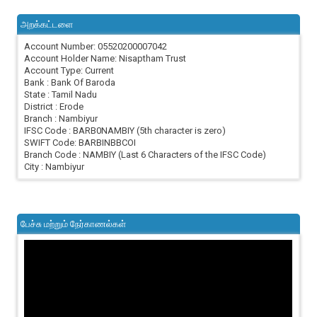
அறக்கட்டளை
Account Number: 05520200007042
Account Holder Name: Nisaptham Trust
Account Type: Current
Bank : Bank Of Baroda
State : Tamil Nadu
District : Erode
Branch : Nambiyur
IFSC Code : BARB0NAMBIY (5th character is zero)
SWIFT Code: BARBINBBCOI
Branch Code : NAMBIY (Last 6 Characters of the IFSC Code)
City : Nambiyur
பேச்சு மற்றும் நேர்காணல்கள்