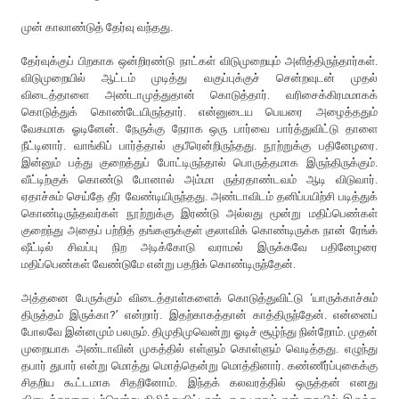
முன் காலாண்டுத் தேர்வு வந்தது.
தேர்வுக்குப் பிறகாக ஒன்றிரண்டு நாட்கள் விடுமுறையும் அளித்திருந்தார்கள்.
விடுமுறையில் ஆட்டம் முடித்து வகுப்புக்குச் சென்றவுடன் முதல்
விடைத்தாளை அண்டாமுத்துதான் கொடுத்தார். வரிசைக்கிரமமாகக்
கொடுத்துக் கொண்டேயிருந்தார். என்னுடைய பெயரை அழைத்ததும்
வேகமாக ஓடினேன். நேருக்கு நேராக ஒரு பார்வை பார்த்துவிட்டு தாளை
நீட்டினார். வாங்கிப் பார்த்தால் குபீரென்றிருந்தது. நூற்றுக்கு பதினேழரை.
இன்னும் பத்து குறைத்துப் போட்டிருந்தால் பொருத்தமாக இருந்திருக்கும்.
வீட்டிற்குக் கொண்டு போனால் அம்மா ருத்ரதாண்டவம் ஆடி விடுவார்.
ஏதாச்சும் செய்தே தீர வேண்டியிருந்தது. அண்டாவிடம் தனிப்பயிற்சி படித்துக்
கொண்டிருந்தவர்கள் நூற்றுக்கு இரண்டு அல்லது மூன்று மதிப்பெண்கள்
குறைந்து அதைப் பற்றித் தங்களுக்குள் குலாவிக் கொண்டிருக்க நான் ரேங்க்
ஷீட்டில் சிவப்பு நிற அடிக்கோடு வராமல் இருக்கவே பதினேழரை
மதிப்பெண்கள் வேண்டுமே என்று பதறிக் கொண்டிருந்தேன்.
அத்தனை பேருக்கும் விடைத்தாள்களைக் கொடுத்துவிட்டு ‘யாருக்காச்சும்
திருத்தம் இருக்கா?’ என்றார். இதற்காகத்தான் காத்திருந்தேன். என்னைப்
போலவே இன்னமும் பலரும். திமுதிமுவென்று ஓடிச் சூழ்ந்து நின்றோம். முதன்
முறையாக அண்டாவின் முகத்தில் எள்ளும் கொள்ளும் வெடித்தது. எழுந்து
தபார் துபார் என்று மொத்து மொத்தென்று மொத்தினார். கண்ணீர்ப்புகைக்கு
சிதறிய கூட்டமாக சிதறினோம். இந்தக் கலவரத்தில் ஒருத்தன் எனது