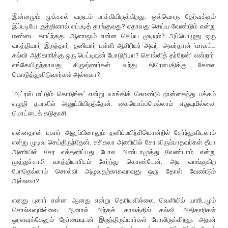
இன்னமும் முக்கால் வருடம் பாக்கியிருக்கிறது. ஒவ்வொரு தேர்வுக்கும்
இப்படியே குத்தினால் எப்படித் தாங்குவது? ஏதாவது செய்ய வேண்டும் என்று
மண்டை காய்ந்தது. ஆனாலும் என்ன செய்ய முடியும்? அப்பொழுது ஒரு
வாத்தியார் இருந்தார். தனியார் பள்ளி ஆசிரியர் அவர். அவர்தான் ‘மாவட்ட
கல்வி அதிகாரிக்கு ஒரு பெட்டிஷன் போடுறியா? சொல்லித் தர்றேன்’ என்றார்.
எங்கேயிருந்தாவது கிருஷ்ணர்கள் வந்து திரெளபதிக்கு சேலை
கொடுத்துவிடுவார்கள் அல்லவா?
‘அட்ரஸ் மட்டும் கொடுங்க’ என்று வாங்கிக் கொண்டு நான்கைந்து பக்கம்
எழுதி தபாலில் அனுப்பியிருந்தேன். கையொப்பமெல்லாம் எதுவுமில்லை.
மொட்டைக் கடுதாசி.
என்னதான் புகார் அனுப்பினாலும் தனிப்பயிற்சியொன்றில் சேர்ந்துவிடலாம்
என்று முடிவு செய்திருந்தேன். சசிகலா அணியில் சேர விரும்பாதவர்கள் தீபா
அணியில் சேர எத்தனிப்பது போல அண்டாமுத்து வேண்டாம் என்று
முத்துச்சாமி வாத்தியாரிடம் சேர்ந்து கொண்டேன். அடி வாங்குகிற
போதெல்லாம் சொல்லி அழுவதற்காகவாவது ஒரு தோள் வேண்டும்
அல்லவா?
எனது புகார் என்ன ஆனது என்று தெரியவில்லை. வெளியில் யாரிடமும்
சொல்லவுமில்லை. ஆனால் அந்தக் காலத்தில் கல்வி அதிகாரிகள்
ஓரளவுக்கேனும் நேர்மையுடன் இருந்திருப்பார்கள் போலிருக்கிறது. அதன்