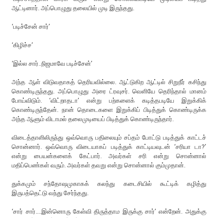
ஆட்டினார். அப்பொழுது தலையில் முடி இருந்தது.
‘படிச்சேன் சார்’
‘கிழிச்ச’
‘இல்ல சார்..நிஜமாவே படிச்சேன்’
அந்த ஆள் விடுவதாகத் தெரியவில்லை. ஆட்டுகிற ஆட்டில் சிறுநீர் கசிந்து
கொண்டிருந்தது. அப்பொழுது அரை ட்ரவுசர். வெளியே தெரிந்தால் மானம்
போய்விடும். ‘விட்றாதடா’ என்று பற்களைக் கடித்தபடியே இறுக்கிக்
கொண்டிருந்தேன். நான் தொடைகளை இறுக்கிப் பிடித்துக் கொண்டிருக்க
அந்த ஆளும் விடாமல் தலைமுடியைப் பிடித்துக் கொண்டிருந்தார்.
விடைத்தாளிலிருந்து ஒவ்வொரு பதிலையும் சப்தம் போட்டு படித்துக் காட்டச்
சொன்னார். ஒவ்வொரு விடையாகப் படித்துக் காட்டியவுடன் ‘சரியா டா?’
என்று பையன்களைக் கேட்பார். அவர்கள் சரி என்று சொன்னால்
மதிப்பெண்கள் வரும். அவர்கள் தவறு என்று சொன்னால் கும்முதான்.
துக்கமும் சந்தோஷமுகாகக் கலந்து கடைசியில் கூட்டிக் கழித்து
இருபத்தெட்டு வந்து சேர்ந்தது.
‘சார் சார்....இன்னொரு கேள்வி திருத்தாம இருக்கு சார்’ என்றேன். அதுக்கு