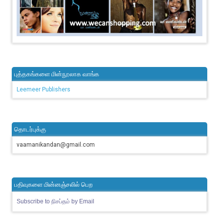
புத்தகங்களை மின்நூலாக வாங்க
Leemeer Publishers
தொடர்புக்கு
vaamanikandan@gmail.com
பதிவுகளை மின்னஞ்சலில் பெற
Subscribe to நிசப்தம் by Email