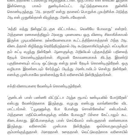
விடைத்தாளை டர்ரென்று கிழித்துவிட்டான். ஒரு பாகம் என் கையில் இருக்க
இன்னொரு பாகம் துண்டிக்கப்பட்ட ஆட்டுத்தலையாக துள்ளிக்
கொண்டிருந்தது. ‘அட நாதாரி’ என்று தாளைப் பொறுக்க முயற்சிக்க அடுத்த
அடி என் முதுகில்தான் விழுந்தது. அண்டாவேதான்.
‘சுத்தி வந்து நின்னுட்டு...குசு விட்டாக்கூட வெளியே போவாது’ என்றார்.
அத்தனை ரணகளத்திலும் அவரது புலமையை ஒரு வினாடி சிலாகிக்காமல்
இருக்க முடியவில்லை. நல்லவேளையாக கூட்டத்திற்காகத்தான் அந்த அடி.
விடைத்தாள் கிழிந்தது தெரிந்திருந்தால் அடி கூடுதலாகியிருக்கும். எப்படியோ
தம் கட்டி எழுந்து நின்றேன். ஆளாளுக்கு அறிவியல் புத்தகத்தில் பதிலைத்
தேடிக் கொண்டிருந்தார்கள். கிழவன் கோவணமாகக் கிடந்த இரண்டு
பகுதிகளையும் எப்படி ஒட்டுவது என்று நான் தேடிக் கொண்டிருந்தேன். ஒரு
வழியாக இரண்டையும் சேர்த்துப் பிடித்து அண்டாவிடம் சென்று நின்றேன்.
எனக்கு முன்பாகவே நான்கைந்து பேர் வரிசையில் நின்றிருந்தார்கள்.
சக்தி வினாயகரை வேண்டிக் கொண்டிருந்தேன்.
‘குண்டன் பாஸ் பண்ணி விட்டுட்டா அஞ்சு ரூபாய் உண்டியலில் போடுறேன்’
என்பது வேண்டுதலாக இருந்தது. எழுபது எண்பது வாங்கினாலே விட
மாட்டார்கள். ‘ட்யூஷனுக்கு போ போன்னு சொன்னேன்ல’ என்பார்கள்.
அத்தனை மதிப்பெண்களுக்கு எங்கே போவது? பிச்சை கேட்டாலும் கூட
கிடைக்காது. இப்போதைக்கு பாஸ் செய்வோம் என்பதுதான் எண்ணமாக
இருந்தது. வரிசையில் முன்பாக நின்றிருந்த ஒவ்வொருவருக்கும்
கும்மாங்குத்துதான். அறைதான். உதைதான். வெட்டுவதற்காக வரிசையில்