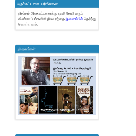
அறக்கட்டளை- பரிசீலனை
நிசப்தம் அறக்கட்டளைக்கு உதவி கோரி வரும்
விண்ணப்பங்களின் நிலவரத்தை
இணைப்பில்
தெரிந்து
கொள்ளலாம்.
புத்தகங்கள்..