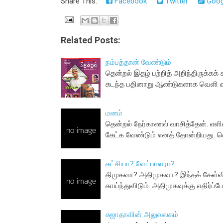
Share This:
Facebook
Twitter
Goog
Related Posts:
நம்பத்தான் வேண்டும்
தென்றல் இதழ் பற்றித் அறிந்திருக்கக் 
கடந்த பதினாறு ஆண்டுகளாக வெளி வ
மனம்
தென்றல் நேர்காணல் வாசித்தேன். எள
கேட்க வேண்டும் எனத் தோன்றியது. 
கட்சியா? வேட்பாளரா?
திமுகவா? அதிமுகவா? இந்தக் கேள
காய்ந்துவிடும். அதிமுகவுக்கு எதிர்ப
சுஜாதாவின் அலுவலகம்