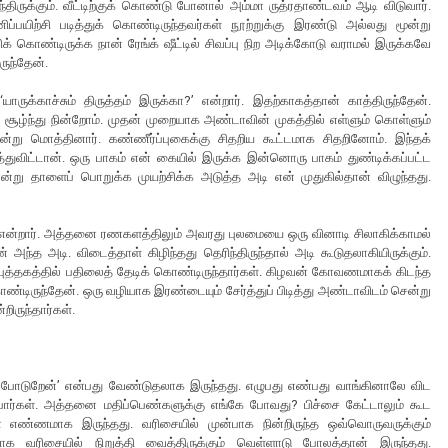
்திருக்கும். வீட்டிற்குக் கொண்டு போனால் அம்மா ருத்ரதாண்டவம் ஆடி விடுவார்.
ப்பயிற்சி படித்துக் கொண்டிருந்தவர்கள் நூற்றுக்கு இரண்டு அல்லது மூன்று
க் கொண்டிருக்க நான் ரேங்க் ஷீட்டில் சிவப்பு நிற அடிக்கோடு வராமல் இருக்கவே
ுந்தேன்.
ருக்காச்சும் திருத்தம் இருக்கா?’ என்றார். இதற்காகத்தான் காத்திருந்தேன்.
சூழ்ந்து நின்றோம். முதன் முறையாக அண்டாவின் முகத்தில் எள்ளும் கொள்ளும்
ன்று மொத்தினார். கண்ணீர்ப்புகைக்கு சிதறிய கூட்டமாக சிதறினோம். இந்தக்
துவிட்டான். ஒரு பாகம் என் கையில் இருக்க இன்னொரு பாகம் துண்டிக்கப்பட்ட
ன்று தாளைப் பொறுக்க முயற்சிக்க அடுத்த அடி என் முதுகில்தான் விழுந்தது.
ாது’ என்றார். அத்தனை ரணகளத்திலும் அவரது புலமையை ஒரு வினாடி சிலாகிக்காமல்
அந்த அடி. விடைத்தாள் கிழிந்தது தெரிந்திருந்தால் அடி கூடுதலாகியிருக்கும்.
் புத்தகத்தில் பதிலைத் தேடிக் கொண்டிருந்தார்கள். கிழவன் கோவணமாகக் கிடந்த
ொண்டிருந்தேன். ஒரு வழியாக இரண்டையும் சேர்த்துப் பிடித்து அண்டாவிடம் சென்று
றிருந்தார்கள்.
ல் போடுறேன்’ என்பது வேண்டுதலாக இருந்தது. எழுபது எண்பது வாங்கினாலே விட
பார்கள். அத்தனை மதிப்பெண்களுக்கு எங்கே போவது? பிச்சை கேட்டாலும் கூட
 எண்ணமாக இருந்தது. வரிசையில் முன்பாக நின்றிருந்த ஒவ்வொருவருக்கும்
ாக வரிசையில் நிறுத்தி வைத்திருக்கும் வெள்ளாடு போலத்தான் இருந்தது.