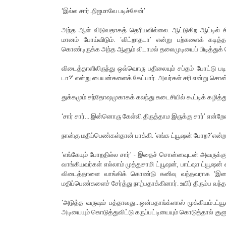
‘இல்ல சார்..நிஜமாவே படிச்சேன்’
அந்த ஆள் விடுவதாகத் தெரியவில்லை. ஆட்டுகிற ஆட்டில் சி
மானம் போய்விடும். ‘விட்றாதடா’ என்று பற்களைக் கடித
கொண்டிருக்க அந்த ஆளும் விடாமல் தலைமுடியைப் பிடித்துக் 
விடைத்தாளிலிருந்து ஒவ்வொரு பதிலையும் சப்தம் போட்டு படி
டா?’ என்று பையன்களைக் கேட்பார். அவர்கள் சரி என்று சொன
துக்கமும் சந்தோஷமுகாகக் கலந்து கடைசியில் கூட்டிக் கழித்து
‘சார் சார்....இன்னொரு கேள்வி திருத்தாம இருக்கு சார்’ என்றே
நான்கு மதிப்பெண்கள்தான் பாக்கி. ‘எங்க ட்யூஷன் போற?’என்றா
‘எங்கேயும் போறதில்ல சார்’ - இதைச் சொன்னவுடன் அவருக்கு ப
வாங்கியவர்கள் எல்லாம் முத்துசாமி ட்யூஷன், பாட்ஷா ட்யூஷன
விடைத்தாளை வாங்கிக் கொண்டு கனிவு வந்தவராக ‘இதைக் 
மதிப்பெண்களைச் சேர்த்து நாற்பதாக்கினார். உயிர் திரும்ப வந்த
‘அடுத்த வருஷம் பத்தாவது...ஒன்பதாங்க்ளாஸ் முக்கியம்..ட
அடியையும் கொடுத்துவிட்டு கருப்பட்டியையும் கொடுத்தால் கு