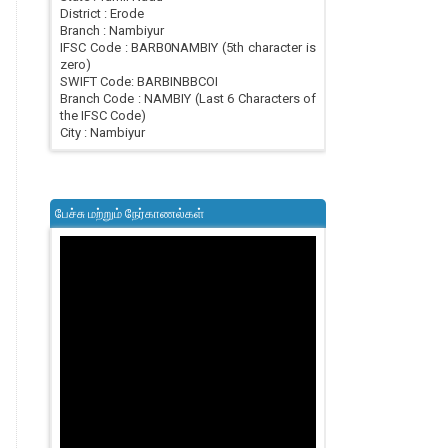
District : Erode
Branch : Nambiyur
IFSC Code : BARB0NAMBIY (5th character is
zero)
SWIFT Code: BARBINBBCOI
Branch Code : NAMBIY (Last 6 Characters of
the IFSC Code)
City : Nambiyur
பேச்சு மற்றும் நேர்காணல்கள்