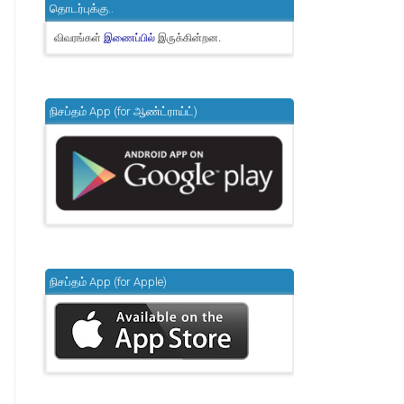
தொடர்புக்கு..
விவரங்கள்
இருக்கின்றன.
இணைப்பில்
நிசப்தம் App (for ஆண்ட்ராய்ட்)
நிசப்தம் App (for Apple)