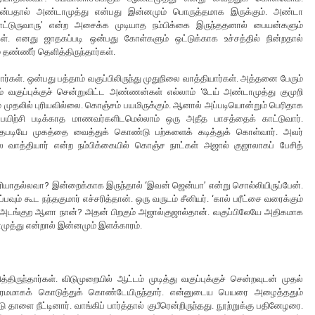
ன்பதால் அண்டாமுத்து என்பது இன்னமும் பொருத்தமாக இருக்கும். அண்டா
்க் போட்டுருவாரு’ என்ற அசைக்க முடியாத நம்பிக்கை இருந்ததனால் பையன்களும்
்கள். எனது ஜாதகப்படி ஒன்பது கோள்களும் ஒட்டுக்காக உச்சத்தில் நின்றதால்
் தண்ணீர் தெளித்திருந்தார்கள்.
வார்கள். ஒன்பது பத்தாம் வகுப்பிலிருந்து முதுநிலை வாத்தியார்கள். அத்தனை பேரும்
் வகுப்புக்குச் சென்றுவிட்ட அண்ணன்கள் எல்லாம் ‘டேய் அண்டாமுத்து குமுறி
ம் முதலில் புரியவில்லை. கொஞ்சம் பயமிருக்கும். ஆனால் அப்படியொன்றும் பெரிதாக
பயிற்சி படிக்காத மாணவர்களிடமெல்லாம் ஒரு அதீத பாசத்தைக் காட்டுவார்.
ித்தபடியே முகத்தை வைத்துக் கொண்டு பற்களைக் கடித்துக் கொள்வார். அவர்
்ல வாத்தியார் என்ற நம்பிக்கையில் கொஞ்ச நாட்கள் அஜால் குஜாலாகப் பேசித்
ெரியாதல்லவா? இன்றைக்காக இருந்தால் ‘இவன் ஜென்யா’ என்று சொல்லியிருப்பேன்.
வும் கூட நந்தகுமார் எச்சரித்தான். ஒரு வருடம் சீனியர். ‘கால் பரீட்சை வரைக்கும்
னால் அடங்குற ஆளா நான்? அதன் பிறகும் அஜால்குஜால்தான். வகுப்பிலேயே அதிகமாக
முத்து என்றால் இன்னமும் இளக்காரம்.
்திருந்தார்கள். விடுமுறையில் ஆட்டம் முடித்து வகுப்புக்குச் சென்றவுடன் முதல்
ிரமமாகக் கொடுத்துக் கொண்டேயிருந்தார். என்னுடைய பெயரை அழைத்ததும்
தாளை நீட்டினார். வாங்கிப் பார்த்தால் குபீரென்றிருந்தது. நூற்றுக்கு பதினேழரை.