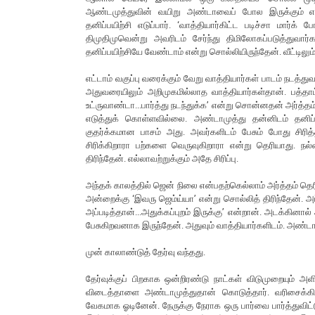
ஆண்டமுத்துவின் வயிறு அண்டாவைப் போல இருக்கும் எ
தனிப்பயிற்சி எடுப்பார். ‘வாத்தியார்கிட்ட படிச்சா மார
திமுதிமுவென்று அவரிடம் சேர்ந்து திமிலோகப்படுத்துவார
தனிப்பயிற்சியே வேண்டாம் என்று சொல்லியிருந்தேன். வீட்டிலும
எட்டாம் வகுப்பு வரைக்கும் வேறு வாத்தியார்கள் பாடம் நடத்து
அதுவரையிலும் அறிமுகமில்லாத வாத்தியார்கள்தான். பத்தாம
உட்ருவாண்டா...பார்த்து நடந்துக்க’ என்று சொன்னதன் அர்த்த
எடுத்துக் கொள்ளவில்லை. அண்டாமுத்து தன்னிடம் தனிப்
குதர்க்கமான பாசம் அது. அவர்களிடம் பேசும் போது சிர
சிரிக்கிறாரா பற்களை வெருவுகிறாரா என்று தெரியாது. நல
திரிந்தேன். எல்லாவற்றுக்கும் அதே சிரிப்பு.
அந்தக் காலத்தில் ஜென் நிலை என்பதற்கெல்லாம் அர்த்தம் த
அன்றைக்கு ‘இவரு ஜெம்ய்யா’ என்று சொல்லித் திரிந்தேன். அப்ப
அப்படித்தான்...அதுக்கப்புறம் இருக்கு’ என்றான். அடக்கி
பேசுகிறவனாக இருந்தேன். அதுவும் வாத்தியார்களிடம். அண்டா
முன் காலாண்டுத் தேர்வு வந்தது.
தேர்வுக்குப் பிறகாக ஒன்றிரண்டு நாட்கள் விடுமுறையும் அளித
விடைத்தாளை அண்டாமுத்துதான் கொடுத்தார். வரிசைக்க
வேகமாக ஓடினேன். நேருக்கு நேராக ஒரு பார்வை பார்த்துவிட்டு 