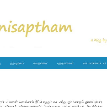
ு
நூல்முகம்
கடிதங்கள்
புத்தகங்கள்
வா.மணிகண்டன்
தார். பெயரைச் சொன்னால் இப்பொழுதும் கூட வந்து கும்மினாலும் கும்மிவிடுவார்.
ல்லவா? சும்மானாச்சுக்கும் ஆண்டமுத்து என்று வைத்துக் கொள்வோம்.