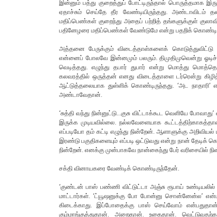
இன்னும் பத்து குறைத்துப் போட்டிருந்தால் பொருத்தமாக இருந
ஏதாச்சும் செய்தே தீர வேண்டியிருந்தது. அண்டாவிடம் தனி
மதிப்பெண்கள் குறைந்து அதைப் பற்றித் தங்களுக்குள் குலாவி
பதினேழரை மதிப்பெண்கள் வேண்டுமே என்று பதறிக் கொண்டிர
அத்தனை பேருக்கும் விடைத்தாள்களைக் கொடுத்துவிட்டு ‘யா
என்னைப் போலவே இன்னமும் பலரும். திமுதிமுவென்று ஓடிச் 
வெடித்தது. எழுந்து தபார் துபார் என்று மொத்து மொத்தெ
கலவரத்தில் ஒருத்தன் எனது விடைத்தாளை டர்ரென்று கிழித்
ஆட்டுத்தலையாக துள்ளிக் கொண்டிருந்தது. ‘அட நாதாரி’ எ
அண்டாவேதான்.
‘சுத்தி வந்து நின்னுட்டு...குசு விட்டாக்கூட வெளியே போவ
இருக்க முடியவில்லை. நல்லவேளையாக கூட்டத்திற்காகத்தான் 
எப்படியோ தம் கட்டி எழுந்து நின்றேன். ஆளாளுக்கு அறிவியல
இரண்டு பகுதிகளையும் எப்படி ஒட்டுவது என்று நான் தேடிக் க
நின்றேன். எனக்கு முன்பாகவே நான்கைந்து பேர் வரிசையில் நின்
சக்தி வினாயகரை வேண்டிக் கொண்டிருந்தேன்.
‘குண்டன் பாஸ் பண்ணி விட்டுட்டா அஞ்சு ரூபாய் உண்டியலி
மாட்டார்கள். ‘ட்யூஷனுக்கு போ போன்னு சொன்னேன்ல’ என்
கிடைக்காது. இப்போதைக்கு பாஸ் செய்வோம் என்பதுதான்
கும்மாங்குத்துதான். அறைதான். உதைதான். வெட்டுவதற்க