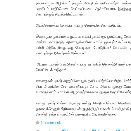
ரணகளமும் அழிச்சாட்டியமும் அவரிடம் தனிப்பயிற்சி படிக்
அவரிடம் மதிப்பெண் கேட்கவில்லை. ஆச்சரியமாக இருந்தது
கொடுத்துத் திருத்திவிட்டாராம்.
அடங்கொண்ணிமலையா என்று சொல்லிக் கொண்டேன்.
இன்னமும் முக்கால் வருடம் பாக்கியிருக்கிறது. ஒவ்வொரு தேர்
மண்டை காய்ந்தது. ஆனாலும் என்ன செய்ய முடியும்? அப்பொழுத
கல்வி அதிகாரிக்கு ஒரு பெட்டிஷன் போடுறியா? சொல்லித் த
கொடுத்துவிடுவார்கள் அல்லவா?
‘அட்ரஸ் மட்டும் கொடுங்க’ என்று வாங்கிக் கொண்டு நான்கைந
மொட்டைக் கடுதாசி.
என்னதான் புகார் அனுப்பினாலும் தனிப்பயிற்சியொன்றில் சேர்
தீபா அணியில் சேர எத்தனிப்பது போல அண்டாமுத்து வேண்டா
போதெல்லாம் சொல்லி அழுவதற்காகவாவது ஒரு தோள் வேண்ட
எனது புகார் என்ன ஆனது என்று தெரியவில்லை. வெளியில்
ஓரளவுக்கேனும் நேர்மையுடன் இருந்திருப்பார்கள் போலிருக்க
சொல்லி எங்கள் வகுப்பில் யாரையுமே அடிக்கவில்லை.
14 comments