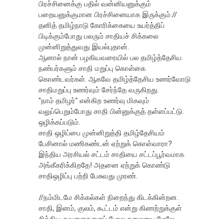
பிரச்சினைக்கு பதில் வன்னியனுக்கும்
பறையனுக்குமான பிரச்சினையாக இருக்கும்.//
தனித் தமிழ்நாடு கோரிக்கையை உயர்த்திப்
பிடிக்கும்போது பலரும் சாதியச் சிக்கலை
முன்னிறுத்துவது இயல்புதான்.
ஆனால் நான் பழகியவரையில் பல தமிழ்த்தேசிய
நண்பர்களும் சாதி மறுப்பு கொள்கை
கொண்டவர்கள். ஆகவே தமிழ்த்தேசிய உணர்வோடு
சாதிமறுப்பு உணர்வும் சேர்ந்தே வருகிறது.
"நாம் தமிழர்" என்கிற உணர்வு மிகவும்
வலுப்பெறும்போது சாதி பின்னுக்குத் தள்ளப்பட்டு.
ஒழிக்கப்படும்.
சாதி ஒழிப்பை முன்னிறுத்தி தமிழ்தேசியம்
பேசினால் மணிகண்டன் ஏற்றுக் கொள்வாரா?
இந்திய அரசியல் சட்டம் சாதியை சட்டப்பூர்வமாக
அங்கீகரிக்கிறதே! அதனை ஏற்றுக் கொண்டு
சாதிஒழிப்பு பற்றி பேசுவது முரண்.
//நம்மிடமே சிக்கல்கள் நிறைந்து கிடக்கின்றன.
சாதி, இனம், குலம், கூட்டம் என்று கிணற்றுக்குள்
சிக்கிய தவளைகளைப் போல தலையை மேலே