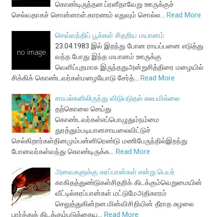
கொண்டிருந்தன.ப்ர‌னீதாவேறு ஊருக்குச்
செல்வ‌தாக‌ச் சொன்னாள்.கார‌ண‌ம் எதுவும் சொல்ல‌…
Read More
செவ்வந்திப் பூக்கள் சிதறிய மயானம்
23.04.1983 இல் இறந்து போன ராயப்பனை எடுத்து
வந்த போது இந்த மயானம் ஊருக்கு
வெளிப்புறமாக இருந்ததுஅன்றுசித்திரை மழையில்
சிக்கிக் கொண்டவர்கள்மழையோடு சேர்த்…
Read More
சாயல்களிலிருந்து விடுபடுதல் சுலபமில்லை
தற்கொலை செய்து
கொண்டவர்கள்எப்பொழுதும்நம்மை
துரத்தும்படியானசாயலைவிட்டுச்
செல்கிறார்கள்தினமும்பன்னிரெண்டு மணிபேருந்தில்இறந்து
போனவர்கள்வந்து கொண்டிருக்க…
Read More
அவைகளுக்கு கரப்பான்கள் என்று பெயர்
காகிதத்துண்டுகள்சிதறிக் கிடக்கும்வெறுமையின்
வீட்டில்கரப்பான்கள் மட்டுமேஅதிகாரம்
செலுத்துகின்றன.மின்விசிறியின் தீராத சுழலை
பார்த்துக் கிடக்கும்படுக்கைய…
Read More