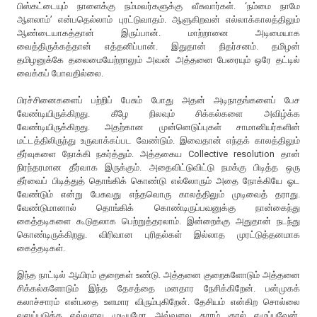
பிஸ்கட்டையும் நாளைக்கு நம்மவர்களுக்கு வீசுவார்கள். ‘நம்மை நாமே
ஆளலாம்’ என்பதெல்லாம் புரட்டுவாதம். ஆளுகிறவன் எல்லாக்காலத்திலும்
ஆண்டையாகத்தான் இருப்பான். மாற்றானை அடிமையாக
வைத்திருக்கத்தான் எத்தனிப்பான். இதுதான் நிதர்சனம். தமிழன்
தமிழனுக்கே தலைமையேற்றாலும் அவன் அத்தனை பேரையும் ஒரே தட்டில்
வைக்கப் போவதில்லை.
பிரச்சினைகளைப் பற்றிப் பேசும் போது அதன் அடிநாதங்களைப் பேச
வேண்டியிருக்கிறது. கீழே நிலவும் சிக்கல்களை அவிழ்க்க
வேண்டியிருக்கிறது. அதற்கான முன்னெடுப்புகள் சாமானியர்களின்
மட்டத்திலிருந்து உருவாக்கப்பட வேண்டும். இவைதான் எந்தக் காலத்திலும்
தீர்வுகளை நோக்கி நகர்த்தும். அத்தகைய Collective resolution தான்
நிரந்தரமான தீர்வாக இருக்கும். அதைவிட்டுவிட்டு நமக்கு பிடித்த ஒரு
தீர்வைப் பிடித்துத் தொங்கிக் கொண்டு எல்லோரும் அதை நோக்கியே ஓட
வேண்டும் என்று பேசுவது எந்தவொரு காலத்திலும் முடிவைத் தராது.
வேண்டுமானால் தொங்கிக் கொண்டிருப்பவனுக்கு நான்கைந்து
கைத்தடிகளை கூடுதலாக பெற்றுத்தரலாம். இன்றைக்கு அதுதான் நடந்து
கொண்டிருக்கிறது. விரிவான புரிதல்கள் இல்லாத முரட்டுத்தனமாக
கைத்தடிகள்.
இந்த நாட்டில் ஆயிரம் குறைகள் உண்டு. அத்தனை குறைகளோடும் அத்தனை
சிக்கல்களோடும் இந்த தேசத்தை மனதார நேசிக்கிறேன். பன்முகக்
கலாச்சாரம் என்பதை உளமார விரும்புகிறேன். தேசியம் என்கிற சொல்லை
வலுப்படுத்த எவ்வளவு முடியுமோ அவ்வளவு தூரம் குரல் எழுப்புவேன்.