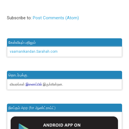
Subscribe to:
Post Comments (Atom)
கேள்வியும் பதிலும்
vaamanikandan.Sarahah.com
தொடர்புக்கு..
விவரங்கள்
இருக்கின்றன.
இணைப்பில்
நிசப்தம் App (for ஆண்ட்ராய்ட்)