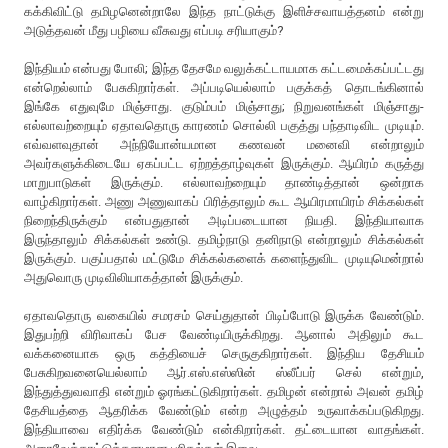
கக்கிவிட்டு தமிழனென்றாலே இந்த நாட்டுக்கு இளிச்சவாயத்தனம் என்று
அடுத்தவன் மீது பழியை வீசுவது எப்படி சரியாகும்?
இந்தியம் என்பது போலி; இந்த தேசமே வலுக்கட்டாயமாக கட்டமைக்கப்பட்டது
என்றெல்லாம் பேசுகிறார்கள். அப்படியெல்லாம் பகுக்கத் தொடங்கினால்
இங்கே எதுவுமே மிஞ்சாது. குடும்பம் மிஞ்சாது; நிறுவனங்கள் மிஞ்சாது-
எல்லாவற்றையும் ஏதாவதொரு காரணம் சொல்லி பகுத்து பந்தாடிவிட முடியும்.
எவ்வளவுதான் அந்நியோன்யமான கணவன் மனைவி என்றாலும்
அவர்களுக்கிடையே ஏகப்பட்ட ஏற்றத்தாழ்வுகள் இருக்கும். ஆயிரம் கருத்து
மாறுபாடுகள் இருக்கும். எல்லாவற்றையும் தாண்டித்தான் ஒன்றாக
வாழ்கிறார்கள். அணு அணுவாகப் பிரித்தாலும் கூட ஆயிரமாயிரம் சிக்கல்கள்
நிறைந்திருக்கும் என்பதுதான் அடிப்படையான நியதி. இந்தியாவாக
இருந்தாலும் சிக்கல்கள் உண்டு. தமிழ்நாடு தனிநாடு என்றாலும் சிக்கல்கள்
இருக்கும். பகுப்பதால் மட்டுமே சிக்கல்களைக் களைந்துவிட முடியுமென்றால்
அதுவொரு முடிவிலியாகத்தான் இருக்கும்.
ஏதாவதொரு வகையில் சமரசம் செய்துதான் பிடிப்போடு இருக்க வேண்டும்.
இதுபற்றி விரிவாகப் பேச வேண்டியிருக்கிறது. ஆனால் அதிலும் கூட
வக்கனையாக ஒரு கத்தியைச் செருகுகிறார்கள். இந்திய தேசியம்
பேசுகிறவனையெல்லாம் ஆர்.எஸ்.எஸ்ஸின் ஸ்லீப்பர் செல் என்றும்,
இந்துத்துவவாதி என்றும் ஓரங்கட்டுகிறார்கள். தமிழன் என்றால் அவன் தமிழ்
தேசியத்தை ஆதரிக்க வேண்டும் என்ற அழுத்தம் உருவாக்கப்படுகிறது.
இந்தியாவை எதிர்க்க வேண்டும் என்கிறார்கள். தட்டையான வாதங்கள்.