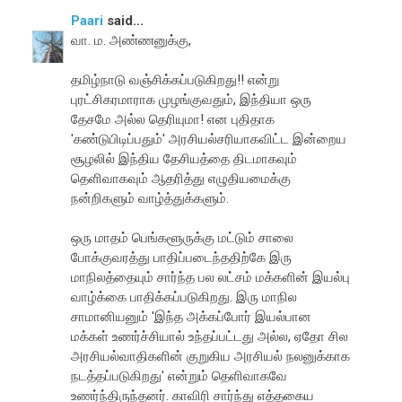
Paari
said...
வா. ம. அண்ணனுக்கு,
தமிழ்நாடு வஞ்சிக்கப்படுகிறது!! என்று
புரட்சிகரமாராக முழங்குவதும், இந்தியா ஒரு
தேசமே அல்ல தெரியுமா! என புதிதாக
'கண்டுபிடிப்பதும்' அரசியல்சரியாகவிட்ட இன்றைய
சூழலில் இந்திய தேசியத்தை திடமாகவும்
தெளிவாகவும் ஆதரித்து எழுதியமைக்கு
நன்றிகளும் வாழ்த்துக்களும்.
ஒரு மாதம் பெங்களூருக்கு மட்டும் சாலை
போக்குவரத்து பாதிப்படைந்ததிற்கே இரு
மாநிலத்தையும் சார்ந்த பல லட்சம் மக்களின் இயல்பு
வாழ்க்கை பாதிக்கப்படுகிறது. இரு மாநில
சாமானியனும் 'இந்த அக்கப்போர் இயல்பான
மக்கள் உணர்ச்சியால் உந்தப்பட்டது அல்ல, ஏதோ சில
அரசியல்வாதிகளின் குறுகிய அரசியல் நலனுக்காக
நடத்தப்படுகிறது' என்றும் தெளிவாகவே
உணர்ந்திருந்தனர். காவிரி சார்ந்து எத்தகைய