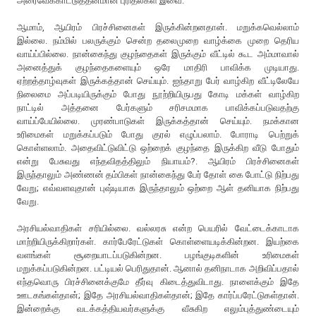
அரைவேக்காட்டுத்தனமான புரிதல்கள் இவை.
ஆமாம், ஆயிரம் பிரச்சினைகள் இருக்கின்றனதான். மறுக்கவெல்லாம்
இல்லை. நம்மில் பலருக்கும் சென்ற தலைமுறை வாழ்க்கை முறை தெரிய
வாய்ப்பில்லை. நான்கைந்து குழந்தைகள் இருக்கும் வீட்டில் கூட அம்மாவால்
அனைத்துக் குழந்தைகளையும் ஒரே மாதிரி பாவிக்க முடியாது.
ஏற்றத்தாழ்வுகள் இருக்கத்தான் செய்யும். ஐந்தாறு பேர் வாழ்கிற வீட்டிலேயே
நிலைமை அப்படியிருக்கும் போது நூற்றியிருபது கோடி மக்கள் வாழ்கிற
நாட்டில் அத்தனை பேர்களும் சரிசமமாக பாவிக்கப்படுவதற்கு
வாய்ப்பேயில்லை. முரண்பாடுகள் இருக்கத்தான் செய்யும். நமக்கான
உரிமைகள் மறுக்கப்படும் போது குரல் எழுப்பலாம். போராடி பெற்றுக்
கொள்ளலாம். அதைவிட்டுவிட்டு ஒற்றைக் குழந்தை இருக்கிற வீடு போதும்
என்று பேசுவது எந்தவிதத்திலும் நியாயம்?. ஆயிரம் பிரச்சினைகள்
இருந்தாலும் அண்ணன் தம்பிகள் நான்கைந்து பேர் தோள் கை போட்டு நிற்பது
வேறு; எவ்வளவுதான் புஷ்டியாக இருந்தாலும் ஒற்றை ஆள் தனியாக நிற்பது
வேறு.
அரசியல்வாதிகள் சரியில்லை. வல்லரசு என்ற பெயரில் வேட்டைக்காடாக
மாற்றியிருக்கிறார்கள். கார்பேரேட்டுகள் கொள்ளையடிக்கின்றன. இயற்கை
வளங்கள் சூறையாடப்படுகின்றன. பழங்குடிகளின் உரிமைகள்
மறுக்கப்படுகின்றன. பட்டியல் பெரிதுதான். ஆனால் தனிநாடாக அறிவிப்பதால்
எந்தவொரு பிரச்சினைக்குமே தீர்வு கிடைத்துவிடாது. நாளைக்கும் இதே
ஊடகங்கள்தான்; இதே அரசியல்வாதிகள்தான்; இதே கார்ப்பரேட்டுகள்தான்.
இன்றைக்கு வடக்கத்தியவர்களுக்கு வீசுகிற எலும்புத்துண்டையும்