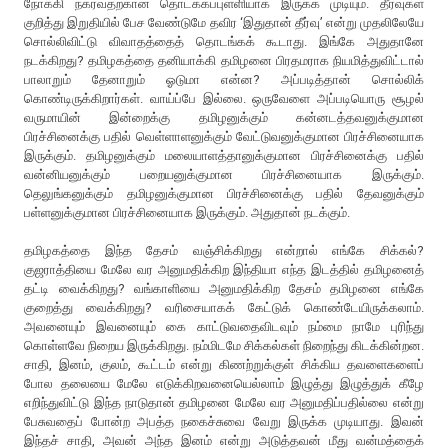
நோக்கி நகர்வதற்கான தொடக்கப்புள்ளியாக இருக்க முடியும். தீர்வுகள்
குறித்து இறுதியில் பேச வேண்டுமே தவிர ‘இதுதான் தீர்வு’ என்று முதலிலேயே
சொல்லிவிட்டு விவாதத்தைத் தொடங்கக் கூடாது. இங்கே அதுதானே
நடக்கிறது? தமிழகத்தை தனியாக்கி தமிழனை பிரதமராக நியமித்துவிட்டால்
பாலாறும் தேனாறும் ஓடுமா என்ன? அப்படித்தான் சொல்லிக்
கொண்டிருக்கிறார்கள். வாய்ப்பே இல்லை. ஒருவேளை அப்படியொரு சூழல்
வருமாயின் இன்றைக்கு தமிழனுக்கும் கன்னடத்தவனுக்குமான
பிரச்சினைக்கு பதில் வெள்ளாளனுக்கும் வேட்டுவனுக்குமான பிரச்சினையாக
இருக்கும். தமிழனுக்கும் மலையாளத்தானுக்குமான பிரச்சினைக்கு பதில்
வன்னியனுக்கும் பறையனுக்குமான பிரச்சினையாக இருக்கும்.
தெலுங்கனுக்கும் தமிழனுக்குமான பிரச்சினைக்கு பதில் தேவனுக்கும்
பள்ளனுக்குமான பிரச்சினையாக இருக்கும். அதுதான் நடக்கும்.
தமிழகத்தை இந்த தேசம் வஞ்சிக்கிறது என்றால் எங்கே சிக்கல்?
குஜராத்தியை மேலே வர அனுமதிக்கிற இந்தியா எந்த இடத்தில் தமிழனைத்
தட்டி வைக்கிறது? வங்காளியை அனுமதிக்கிற தேசம் தமிழனை எங்கே
குறைத்து வைக்கிறது? வரிசையாகக் கேட்டுக் கொண்டேயிருக்கலாம்.
அவனையும் இவனையும் கை காட்டுவதைவிடவும் நம்மை நாமே புரிந்து
கொள்ளவே நிறைய இருக்கிறது. நம்மிடமே சிக்கல்கள் நிறைந்து கிடக்கின்றன.
சாதி, இனம், குலம், கூட்டம் என்று கிணற்றுக்குள் சிக்கிய தவளைகளைப்
போல தலையை மேலே எடுக்கிறவனையெல்லாம் இழுத்து இழுத்துக் கீழே
எறிந்துவிட்டு இந்த நாடுதான் தமிழனை மேலே வர அனுமதிப்பதில்லை என்று
பேசுவதைப் போன்ற அபத்த நகைச்சுவை வேறு இருக்க முடியாது. இவன்
இந்தச் சாதி, அவன் அந்த இனம் என்று அடுத்தவன் மீது வன்மத்தைக்