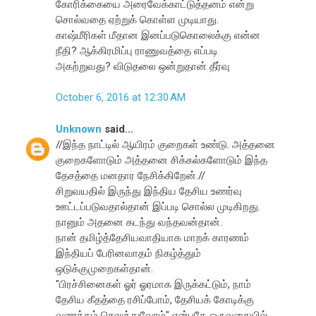
கோரிக்கையை அரைவேக்காட்டுத்தனம் என்று
சொல்வதை ஏற்றுக் கொள்ள முடியாது.
காஷ்மீரிகள் மீதான இனப்படுகொலைக்கு என்ன
நீதி? ஆக்கிரமிப்பு ராணுவத்தை எப்படி
அகற்றுவது? விடுதலை ஒன்றுதான் தீர்வு
October 6, 2016 at 12:30 AM
Unknown
said...
//இந்த நாட்டில் ஆயிரம் குறைகள் உண்டு. அத்தனை
குறைகளோடும் அத்தனை சிக்கல்களோடும் இந்த
தேசத்தை மனதார நேசிக்கிறேன்.//
சிறுவயதில் இருந்து இந்திய தேசிய உணர்வு
ஊட்டப்படுவதால்தான் இப்படி சொல்ல முடிகிறது.
நானும் அதனை கடந்து வந்தவன்தான்.
நான் தமிழ்த்தேசியவாதியாக மாறக் காரணம்
இந்தியப் பேரினவாதம் நிகழ்த்தும்
ஒடுக்குமுறைகள்தான்.
"பிரச்சினைகள் ஓர் ஓரமாக இருக்கட்டும், நாம்
தேசிய கீதத்தை ரசிப்போம், தேசியக் கோடிக்கு
வணக்கம் செலுத்துவோம்" என்பதே ஒருவகையில்