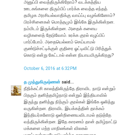
அனுப்பி வைத்திருக்கிறோம்? வடக்கத்திய
ஊடகங்களை திரும்பிப் பார்க்க வைத்த எந்தத்
தமிழக அரசியல்வாதிக்கு வாய்ப்பு வழங்கினோம்?
பிரச்சினைகள் மொத்தமும் இங்கே இருக்கின்றன.
நம்மிடம் இருக்கின்றன. அதைக் களைய
வழிகளைத் தேடுவோம். உரக்க குரல் எழுப்பிப்
பார்ப்போம். அதையெல்லாம் செய்யாமல்
குண்டுச்சட்டிக்குள் குதிரை ஓட்டிவிட்டு பிரித்துக்
கொடு என்று கேட்டால் என்ன நியாயமிருக்கிறது?
October 6, 2016 at 6:32 PM
த முத்துகிருஷ்ணன்
said...
நீதிக்கட்சி காலத்திலிருந்தே திராவிட நாடு என்றும்
பிறகும் தனித்தமிழ்நாடு என்றும் இந்தியாவில்
இருந்து தனித்து நிற்கும் குரல்கள் இங்கே ஒலித்து
வருகின்றன. திராவிட இயக்கத்தின் தாக்கம்
இந்தியர்களோடு ஒன்றிணையவிடாமல் தடுத்தே
வந்திருக்கின்றன. இதே காரணம் தான் தமிழ்நாட்டு
மக்களை மற்ற மாநிலங்கள் விலகல்
மனப்பான்மையோடு பார்க்க காரணமாக