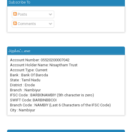
Subscribe To
Posts
Comments
அறக்கட்டளை
Account Number: 05520200007042
Account Holder Name: Nisaptham Trust
Account Type: Current
Bank : Bank Of Baroda
State : Tamil Nadu
District : Erode
Branch : Nambiyur
IFSC Code : BARB0NAMBIY (5th character is zero)
SWIFT Code: BARBINBBCOI
Branch Code : NAMBIY (Last 6 Characters of the IFSC Code)
City : Nambiyur