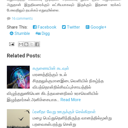
அதுதான் இறுதிவரைக்கும் லட்சியமாகவும் இருக்கும். இதனை உரக்கப்
பேசுவதிலும் தயக்கம் எதுவுமில்லை.
16 comments
Share This:
Facebook
Twitter
Google+
Stumble
Digg
Related Posts:
கருணையின் கடவுள்
மரணத்திற்கும் உடல்
சிதறலுக்குமானஇடைவெளியில் நிகழ்ந்த
விபத்தொன்றில்சிவப்புச்சாயத்தில்
விழுந்ததுணியென கிடந்தவனைநிலம் உரசவெளியில்
இழுத்தார்கள்.அனிச்சையாக…
Read More
ப்ரனீதா வேறு ஊருக்குச் செல்கிறாள்
ம‌ழை பெய்துதெளிந்திருந்த‌ வான‌த்தில்மூன்று
ப‌ற‌வைக‌ள்ப‌ற‌ந்து சென்று