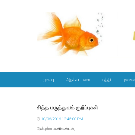
SKIP TO CONTENT
முகப்பு
அறக்கட்டளை
பத்தி
புனைவ
சித்த மருத்துவக் குறிப்புகள்
10/06/2016 12:45:00 PM
அன்புள்ள மணிகண்டன்,