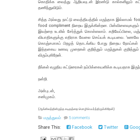
கொதிக்க வைத்து ஆறியவுடன் இரண்டு கால்களிலும் கட்
தணிந்துவிடும்.
சித்த அல்லது நாட்டு வைத்தியத்தில் மருந்தாக இல்லாமல்
food compliment நிறைய இருக்கின்றன. பின்விளைவுகளும்
இவற்றை உடலில் சேர்த்துக் கொள்ளலாம். கறிவேப்பிலை, மஞ
வியாதிகளுக்கு எதிராக வேலை செய்யக் கூடியவை. ‘உணவே மர
கொஞ்சமாகப் பிறழத் தொடங்கிய போது நிறைய நோய்கள் 
இத்தகைய உணவு முறைகள் குறித்தும் மருந்துகள் குறித்
விரும்புகிறேன்.
நீங்கள் எழுதிய கட்டுரைகள் நம்பிக்கையளிக்க கூடியதாக இருந்
நன்றி.
அன்புடன்,
சண்முகம்.
(ஆங்கிலத்திலிருந்த கடிதத்தை மொழிபெயர்த்திருக்கிறேன்)
மருத்துவம்
5 comments
Share This:
Facebook
Twitter
Goog