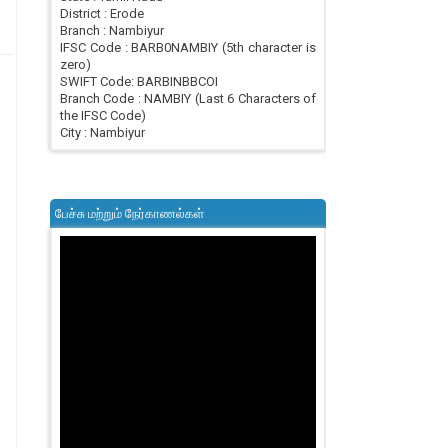
District : Erode
Branch : Nambiyur
IFSC Code : BARB0NAMBIY (5th character is
zero)
SWIFT Code: BARBINBBCOI
Branch Code : NAMBIY (Last 6 Characters of
the IFSC Code)
City : Nambiyur
பேச்சு மற்றும் நேர்காணல்கள்