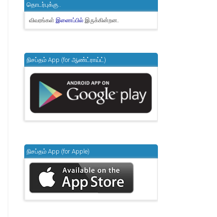
தொடர்புக்கு..
விவரங்கள்
இருக்கின்றன.
இணைப்பில்
நிசப்தம் App (for ஆண்ட்ராய்ட்)
நிசப்தம் App (for Apple)