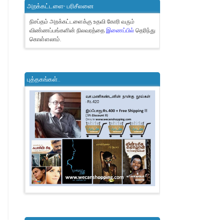
அறக்கட்டளை- பரிசீலனை
நிசப்தம் அறக்கட்டளைக்கு உதவி கோரி வரும்
விண்ணப்பங்களின் நிலவரத்தை
இணைப்பில்
தெரிந்து
கொள்ளலாம்.
புத்தகங்கள்..