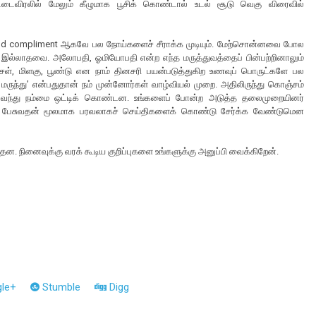
டைவிரலில் மேலும் கீழுமாக பூசிக் கொண்டால் உடல் சூடு வெகு விரைவில்
 food compliment ஆகவே பல நோய்களைச் சீராக்க முடியும். மேற்சொன்னவை போல
 இல்லாதவை. அலோபதி, ஓமியோபதி என்ற எந்த மருத்துவத்தைப் பின்பற்றினாலும்
்சள், மிளகு, பூண்டு என நாம் தினசரி பயன்படுத்துகிற உணவுப் பொருட்களே பல
ுந்து’ என்பதுதான் நம் முன்னோர்கள் வாழ்வியல் முறை. அதிலிருந்து கொஞ்சம்
வந்து நம்மை ஒட்டிக் கொண்டன. உங்களைப் போன்ற அடுத்த தலைமுறையினர்
தும் பேசுவதன் மூலமாக பரவலாகச் செய்திகளைக் கொண்டு சேர்க்க வேண்டுமென
தன. நினைவுக்கு வரக் கூடிய குறிப்புகளை உங்களுக்கு அனுப்பி வைக்கிறேன்.
le+
Stumble
Digg