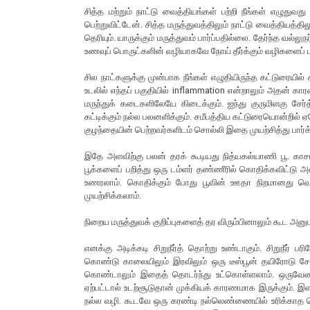
சித்த மற்றும் நாட்டு வைத்தியங்கள் பற்றி நீங்கள் எழுது
பெற்றுவிட்டேன். சித்த மருத்துவத்திலும் நாட்டு வைத்தியத்
தெரியும். யாருக்கும் மருத்துவம் பார்ப்பதில்லை. தேர்ந்த வல்ல
உணவுப் பொருட்களின் வழியாகவே நோய் தீர்க்கும் வழிகளைப் 
சில நாட்களுக்கு முன்பாக நீங்கள் எழுதியிருந்த கட்டுரையில் கழற
உடலில் எந்தப் பகுதியில் inflammation என்றாலும் அதன் கார
மருந்துக் கடைகளிலேயே கிடைக்கும். ஐந்து குருமிளகு சேர
கட்டிக்கும் நல்ல பலனளிக்கும். சமீபத்திய கட்டுரையொன்றில்
குழந்தையின் பெற்றவர்களிடம் சொல்லி இதை முயற்சித்து பார்க
இதே அளவிற்கு பலன் தரக் கூடியது நித்யகல்யாணி பூ. காசரளி
பூக்களைப் பறித்து ஒரு டம்ளர் தண்ணீரில் கொதிக்கவிட்டு 
உணரலாம். கொதிக்கும் போது பூவின் ஊதா நிறமானது வெண்ம
முயற்சிக்கலாம்.
நிறைய மருத்துவக் குறிப்புகளைத் தர விரும்பினாலும் கூட அனு
எனக்கு அடிக்கடி சிறுநீர்த் தொற்று உண்டாகும். சிறுநீர
கொண்டு காலையிலும் இரவிலும் ஒரு டீஸ்பூன் தயிரோடு சேர்
கொண்டாலும் இதைத் தொடர்ந்து உட்கொள்ளலாம். ஒருவேளை ச
ஏற்பட்டால் உடற்சூடுதான் முக்கியக் காரணமாக இருக்கும். இள
நல்ல வழி. கூடவே ஒரு கரண்டி நல்லெண்ணையில் உரிக்காத வெ