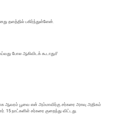
து தளத்தில் பகிர்ந்துள்ளேன்.
ெய்வது போல ஆகிவிடக் கூடாது//
்பாக ஆவரம் பூவை என் அம்மாவிர்கு சர்கரை அ௱வு அதிகம்
 15 நாட்களிள் சர்கரை குறைந்து விட்டது.