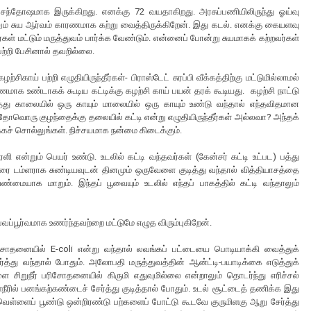
வது சந்தோஷமாக இருக்கிறது. எனக்கு 72 வயதாகிறது. அரசுப்பணியிலிருந்து ஓய்வு
திலும் சுய ஆர்வம் காரணமாக கற்று வைத்திருக்கிறேன். இது கடல். எனக்கு கையளவு
ுநர்கள் மட்டும் மருத்துவம் பார்க்க வேண்டும். என்னைப் போன்று சுயமாகக் கற்றவர்கள்
பற்றி பேசினால் தவறில்லை.
்சிகாய் பற்றி எழுதியிருந்தீர்கள்- பிராஸ்டேட் சுரப்பி வீக்கத்திற்கு மட்டுமில்லாமல்
ணமாக உண்டாகக் கூடிய கட்டிக்கு கழற்சி காய் பயன் தரக் கூடியது. கழற்சி நாட்டு
்த்து காலையில் ஒரு காயும் மாலையில் ஒரு காயும் உண்டு வந்தால் எந்தவிதமான
 ஏதோவொரு குழந்தைக்கு தலையில் கட்டி என்று எழுதியிருந்தீர்கள் அல்லவா? அந்தக்
்கச் சொல்லுங்கள். நிச்சயமாக நன்மை கிடைக்கும்.
 என்றும் பெயர் உண்டு. உடலில் கட்டி வந்தவர்கள் (கேன்சர் கட்டி உட்பட) பத்து
அரை டம்ளராக சுண்டியவுடன் தினமும் ஒருவேளை குடித்து வந்தால் வித்தியாசத்தை
ையாக மாறும். இந்தப் பூவையும் உடலில் எந்தப் பாகத்தில் கட்டி வந்தாலும்
பவப்பூர்வமாக உணர்ந்தவற்றை மட்டுமே எழுத விரும்புகிறேன்.
் பரிசோதனையில் E-coli என்று வந்தால் லவங்கப் பட்டையை பொடியாக்கி வைத்துக்
த்து வந்தால் போதும். அலோபதி மருத்துவத்தின் ஆன்ட்டி-பயாடிக்கை எடுத்துக்
ிறுநீர் பரிசோதனையில் கிருமி எதுவுமில்லை என்றாலும் தொடர்ந்து எரிச்சல்
நீரில் பனங்கற்கண்டைச் சேர்த்து குடித்தால் போதும். உடல் சூட்டைத் தணிக்க இது
ள்ளைப் பூண்டு ஒன்றிரண்டு பற்களைப் போட்டு கூடவே குருமிளகு ஆறு சேர்த்து