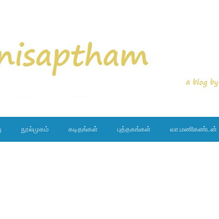
ு
நூல்முகம்
கடிதங்கள்
புத்தகங்கள்
வா.மணிகண்டன்