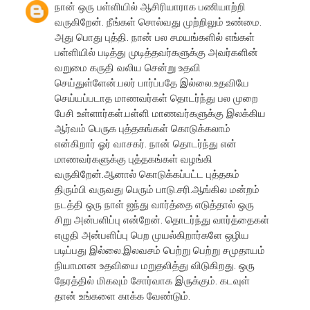
நான் ஒரு பள்ளியில் ஆசிரியாராக பணியாற்றி
வருகிறேன். நீங்கள் சொல்வது முற்றிலும் உண்மை.
அது பொது புத்தி. நான் பல சமயங்களில் எங்கள்
பள்ளியில் படித்து முடித்தவர்களுக்கு அவர்களின்
வறுமை கருதி வலிய சென்று உதவி
செய்துள்ளேன்.பலர் பார்ப்பதே இல்லை.உதவியே
செய்யப்படாத மாணவர்கள் தொடர்ந்து பல முறை
பேசி உள்ளார்கள்.பள்ளி மாணவர்களுக்கு இலக்கிய
ஆர்வம் பெருக புத்தகங்கள் கொடுக்கலாம்
என்கிறார் ஓர் வாசகர். நான் தொடர்ந்து என்
மாணவர்களுக்கு புத்தகங்கள் வழங்கி
வருகிறேன்.ஆனால் கொடுக்கப்பட்ட புத்தகம்
திரும்பி வருவது பெரும் பாடு.சரி.ஆங்கில மன்றம்
நடத்தி ஒரு நாள் ஐந்து வார்த்தை எடுத்தால் ஒரு
சிறு அன்பளிப்பு என்றேன். தொடர்ந்து வார்த்தைகள்
எழுதி அன்பளிப்பு பெற முயல்கிறார்களே ஒழிய
படிப்பது இல்லை.இலவசம் பெற்று பெற்று சமுதாயம்
நியாமான உதவியை மறுதலித்து விடுகிறது. ஒரு
நேரத்தில் மிகவும் சோர்வாக இருக்கும். கடவுள்
தான் உங்களை காக்க வேண்டும்.