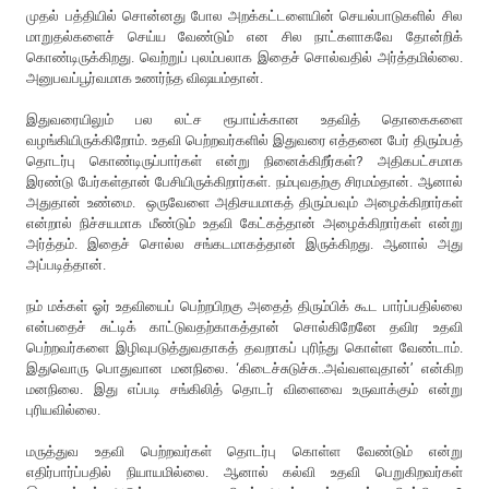
முதல் பத்தியில் சொன்னது போல அறக்கட்டளையின் செயல்பாடுகளில் சில
மாறுதல்களைச் செய்ய வேண்டும் என சில நாட்களாகவே தோன்றிக்
கொண்டிருக்கிறது. வெற்றுப் புலம்பலாக இதைச் சொல்வதில் அர்த்தமில்லை.
அனுபவப்பூர்வமாக உணர்ந்த விஷயம்தான்.
இதுவரையிலும் பல லட்ச ரூபாய்க்கான உதவித் தொகைகளை
வழங்கியிருக்கிறோம். உதவி பெற்றவர்களில் இதுவரை எத்தனை பேர் திரும்பத்
தொடர்பு கொண்டிருப்பார்கள் என்று நினைக்கிறீர்கள்? அதிகபட்சமாக
இரண்டு பேர்கள்தான் பேசியிருக்கிறார்கள். நம்புவதற்கு சிரமம்தான். ஆனால்
அதுதான் உண்மை. ஒருவேளை அதிசயமாகத் திரும்பவும் அழைக்கிறார்கள்
என்றால் நிச்சயமாக மீண்டும் உதவி கேட்கத்தான் அழைக்கிறார்கள் என்று
அர்த்தம். இதைச் சொல்ல சங்கடமாகத்தான் இருக்கிறது. ஆனால் அது
அப்படித்தான்.
நம் மக்கள் ஓர் உதவியைப் பெற்றபிறகு அதைத் திரும்பிக் கூட பார்ப்பதில்லை
என்பதைச் சுட்டிக் காட்டுவதற்காகத்தான் சொல்கிறேனே தவிர உதவி
பெற்றவர்களை இழிவுபடுத்துவதாகத் தவறாகப் புரிந்து கொள்ள வேண்டாம்.
இதுவொரு பொதுவான மனநிலை. ‘கிடைச்சுடுச்சு..அவ்வளவுதான்’ என்கிற
மனநிலை. இது எப்படி சங்கிலித் தொடர் விளைவை உருவாக்கும் என்று
புரியவில்லை.
மருத்துவ உதவி பெற்றவர்கள் தொடர்பு கொள்ள வேண்டும் என்று
எதிர்பார்ப்பதில் நியாயமில்லை. ஆனால் கல்வி உதவி பெறுகிறவர்கள்