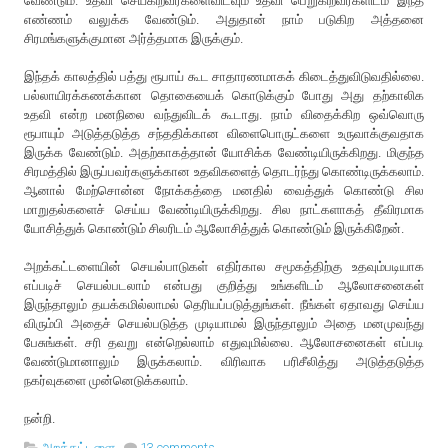
வேண்டும். உதவி செய்கிறவர்களைவிடவும் உதவி பெறுகிறவர்களிடம் இந்த
எண்ணம் வலுக்க வேண்டும். அதுதான் நாம் படுகிற அத்தனை
சிரமங்களுக்குமான அர்த்தமாக இருக்கும்.
இந்தக் காலத்தில் பத்து ரூபாய் கூட சாதாரணமாகக் கிடைத்துவிடுவதில்லை.
பல்லாயிரக்கணக்கான தொகையைக் கொடுக்கும் போது அது தற்காலிக
உதவி என்ற மனநிலை வந்துவிடக் கூடாது. நாம் விதைக்கிற ஒவ்வொரு
ரூபாயும் அடுத்தடுத்த சந்ததிக்கான விளைபொருட்களை உருவாக்குவதாக
இருக்க வேண்டும். அதற்காகத்தான் யோசிக்க வேண்டியிருக்கிறது. மிகுந்த
சிரமத்தில் இருப்பவர்களுக்கான உதவிகளைத் தொடர்ந்து கொண்டிருக்கலாம்.
ஆனால் மேற்சொன்ன நோக்கத்தை மனதில் வைத்துக் கொண்டு சில
மாறுதல்களைச் செய்ய வேண்டியிருக்கிறது. சில நாட்களாகத் தீவிரமாக
யோசித்துக் கொண்டும் சிலரிடம் ஆலோசித்துக் கொண்டும் இருக்கிறேன்.
அறக்கட்டளையின் செயல்பாடுகள் எதிர்கால சமூகத்திற்கு உதவும்படியாக
எப்படிச் செயல்படலாம் என்பது குறித்து உங்களிடம் ஆலோசனைகள்
இருந்தாலும் தயக்கமில்லாமல் தெரியப்படுத்துங்கள். நீங்கள் ஏதாவது செய்ய
விரும்பி அதைச் செயல்படுத்த முடியாமல் இருந்தாலும் அதை மனமுவந்து
பேசுங்கள். சரி தவறு என்றெல்லாம் எதுவுமில்லை. ஆலோசனைகள் எப்படி
வேண்டுமானாலும் இருக்கலாம். விரிவாக பரிசீலித்து அடுத்தடுத்த
நகர்வுகளை முன்னெடுக்கலாம்.
நன்றி.
அறக்கட்டளை
13 comments