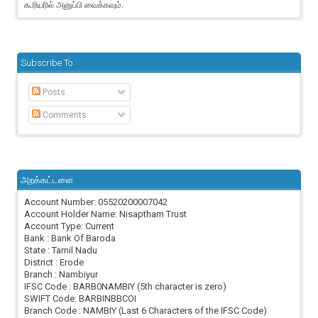
கூரியரில் அனுப்பி வைக்கவும்.
Subscribe To
Posts
Comments
அறக்கட்டளை
Account Number: 05520200007042
Account Holder Name: Nisaptham Trust
Account Type: Current
Bank : Bank Of Baroda
State : Tamil Nadu
District : Erode
Branch : Nambiyur
IFSC Code : BARB0NAMBIY (5th character is zero)
SWIFT Code: BARBINBBCOI
Branch Code : NAMBIY (Last 6 Characters of the IFSC Code)