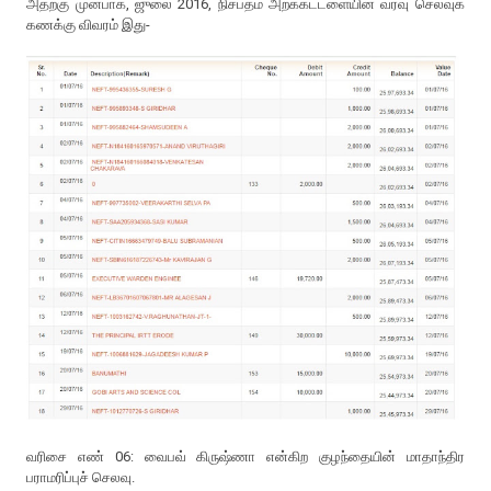
அதற்கு முன்பாக, ஜுலை 2016, நிசப்தம் அறக்கட்டளையின் வரவு செலவுக்
கணக்கு விவரம் இது-
வரிசை எண் 06: வைபவ் கிருஷ்ணா என்கிற குழந்தையின் மாதாந்திர
பராமரிப்புச் செலவு.