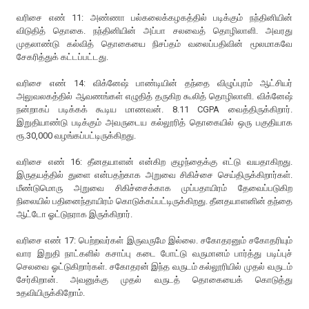
வரிசை எண் 11: அண்ணா பல்கலைக்கழகத்தில் படிக்கும் நந்தினியின்
விடுதித் தொகை. நந்தினியின் அப்பா சலவைத் தொழிலாளி. அவரது
முதலாண்டு கல்வித் தொகையை நிசப்தம் வலைப்பதிவின் மூலமாகவே
சேகரித்துக் கட்டப்பட்டது.
வரிசை எண் 14: விக்னேஷ் பாண்டியின் தந்தை விழுப்புரம் ஆட்சியர்
அலுவலகத்தில் ஆவணங்கள் எழுதித் தருகிற கூலித் தொழிலாளி. விக்னேஷ்
நன்றாகப் படிக்கக் கூடிய மாணவன். 8.11 CGPA வைத்திருக்கிறார்.
இறுதியாண்டு படிக்கும் அவருடைய கல்லூரித் தொகையில் ஒரு பகுதியாக
ரூ.30,000 வழங்கப்பட்டிருக்கிறது.
வரிசை எண் 16: தீனதயாளன் என்கிற குழந்தைக்கு எட்டு வயதாகிறது.
இருதயத்தில் துளை என்பதற்காக அறுவை சிகிச்சை செய்திருக்கிறார்கள்.
மீண்டுமொரு அறுவை சிகிச்சைக்காக முப்பதாயிரம் தேவைப்படுகிற
நிலையில் பதினைந்தாயிரம் கொடுக்கப்பட்டிருக்கிறது. தீனதயாளனின் தந்தை
ஆட்டோ ஓட்டுநராக இருக்கிறார்.
வரிசை எண் 17: பெற்றவர்கள் இருவருமே இல்லை. சகோதரனும் சகோதரியும்
வார இறுதி நாட்களில் கசாப்பு கடை போட்டு வருமானம் பார்த்து படிப்புச்
செலவை ஓட்டுகிறார்கள். சகோதரன் இந்த வருடம் கல்லூரியில் முதல் வருடம்
சேர்கிறான். அவனுக்கு முதல் வருடத் தொகையைக் கொடுத்து
உதவியிருக்கிறோம்.