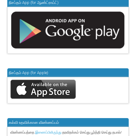
நிசப்தம் App (for ஆண்ட்ராய்ட்)
நிசப்தம் App (for Apple)
கல்வி உதவிக்கான விண்ணப்பம்
விண்ணப்பத்தை
தரவிறக்கம் செய்து பூர்த்தி செய்து தபால்/
இணைப்பிலிருந்து