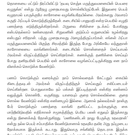
தொகையை மட்டும் நிரப்பிவிட்டு ‘தயவு செஞ்சு மருத்துவமனையின் பெயரை
எழுதுங்க’ என்று ஆறேழு முறையாவது சொல்லியிருப்பேன். இதுவரை பெயர்
எழுதாமல் யாருக்குமே காசோலை வழங்கியதேயில்லை. அவர்களது அவசரம்
கருதி அப்படிக் கொடுத்திருந்தேன். கடைசியில் பானுமதி என்ற பெயரில் எழுதி
பணத்தை எடுத்திருக்கிறார்கள். அறுவை சிகிச்சை நடக்கப் போகிறது
என்பதெல்லாம் உண்மைதான். சிறுவனின் குடும்பம் வறுமையில் உழல்கிறது
என்பதும் சரிதான். பத்து முறையாவது அழைத்திருப்பார்கள். எங்கள் அப்பா
மருத்துவமனையில் மிகுந்த சிரமத்தில் இருந்த போது அங்கேயே வந்துதான்
காசோலையை வாங்கினார்கள். கடைசியில் சொன்னதைச் செய்யாமல்
அவர்கள் விருப்பத்திற்குச் செய்கிறார்கள். கணக்குத் தணிக்கை செய்யும்
போது தனிநபரின் பெயரில் ஏன் காசோலை வழங்கப்பட்டிருக்கிறது என நாம்
விளக்கம் கொடுக்க வேண்டும்.
பணம் கொடுக்கும் வரைக்கும் நாம் சொல்வதைக் கேட்பதும் கையில்
கிடைத்தவுடன் அவர்கள் விருப்பத்திற்குச் செய்வதும் சலிப்படையச்
செய்கின்றன. பொதுவாகவே நம் மக்கள் இப்படித்தான் என்கிற எண்ணம்
வலுத்துக் கொண்டே வருகிறது. யாரையும் குறை சொல்லவில்லை. குறை
சொல்ல வேண்டும் என்கிற எண்ணமும் இல்லை. ஆனால் நல்லவர்கள் நான்கு
பேர் கொடுக்கும் பணத்தை வாங்கி தனிப்பட்ட நபர்களுக்கு கை
மாற்றிவிடுவதில் எதிர்காலச் சமூகத்திற்கு பெரிய பலன் எதுவும் இருக்காது
என்று நினைக்கத் தோன்றுகிறது. ‘மணிகண்டன் நாலு பேருக்கு உதவறான்’
என்று நல்ல பெயர் சம்பாதிக்க வேண்டுமானால் உதவுமே தவிர அது நம்முடைய
நோக்கமாக இருக்கக் கூடாது. இதுவொரு சங்கிலித் தொடராக இருக்க