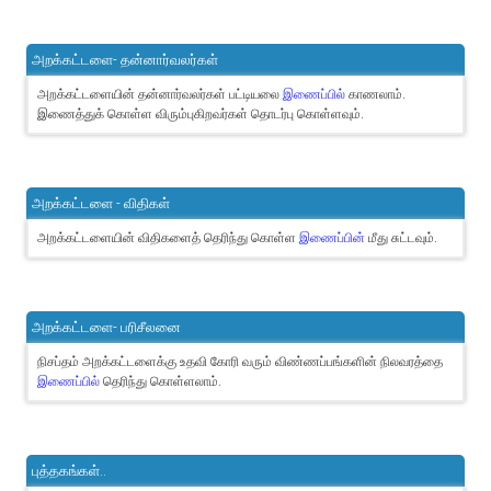
அறக்கட்டளை- தன்னார்வலர்கள்
அறக்கட்டளையின் தன்னார்வலர்கள் பட்டியலை
இணைப்பில்
காணலாம்.
இணைத்துக் கொள்ள விரும்புகிறவர்கள் தொடர்பு கொள்ளவும்.
அறக்கட்டளை - விதிகள்
அறக்கட்டளையின் விதிகளைத் தெரிந்து கொள்ள
இணைப்பின்
மீது சுட்டவும்.
அறக்கட்டளை- பரிசீலனை
நிசப்தம் அறக்கட்டளைக்கு உதவி கோரி வரும் விண்ணப்பங்களின் நிலவரத்தை
இணைப்பில்
தெரிந்து கொள்ளலாம்.
புத்தகங்கள்..