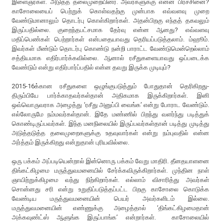
இளைஞர்கள். அடுத்த தலைமுறையினர். அவர்களுக்கு என்ன பிரச்சினை?
காசோலையைப் பெற்றுக் கொள்வதற்கு முன்பாக எவ்வளவு முறை
வேண்டுமானாலும் தொடர்பு கொள்கிறார்கள். அதன்பிறகு எந்தத் தகவலும்
இருப்பதில்லை. குறைந்தபட்சமாக தேர்வு என்ன ஆனது? எவ்வளவு
மதிப்பெண்கள் பெற்றார்கள் என்பதையாவது தெரியப்படுத்தலாம். ம்ஹூம்.
இவர்கள் மீண்டும் தொடர்பு கொண்டு நன்றி பாராட்ட வேண்டுமென்றெல்லாம்
சத்தியமாக எதிர்பார்க்கவில்லை. ஆனால் ரசீதுகளையாவது ஒப்படைக்க
வேண்டும் என்று எதிர்பார்ப்பதில் என்ன தவறு இருக்க முடியும்?
2015-16க்கான ரசீதுகளை ஒழுங்குபடுத்தும் போதுதான் தெரிகிறது-
திரும்பியே பார்க்காதவர்கள்தான் அதிகமாக இருக்கிறார்கள். இனி
ஒவ்வொருவராக அழைத்து ‘ரசீது அனுப்பி வைங்க’ என்று போராட வேண்டும்.
எல்லோருமே நம்மவர்கள்தான். இதே மண்ணில் பிறந்து வளர்ந்து படித்துக்
கொண்டிருப்பவர்கள். இந்த மனநிலையில் இருப்பவர்கள்தான் படித்து முடித்து
அடுத்தடுத்த தலைமுறைகளுக்கு உதவுவார்கள் என்று நம்புவதில் என்ன
அர்த்தம் இருக்கிறது என்றுதான் புரியவில்லை.
ஒரு பக்கம் அப்படியென்றால் இன்னொரு பக்கம் வேறு மாதிரி. தீனதயாளனை
திங்கட்கிழமை மருத்துவமனையில் சேர்க்கவிருக்கிறார்கள். முந்தின நாள்
ஞாயிற்றுக்கிழமை வந்து நிற்கிறார்கள். எல்லாம் விசாரித்து அவர்கள்
சொன்னது சரி என்று உறுதிப்படுத்தப்பட்ட பிறகு காசோலை கொடுக்க
வேண்டிய மருத்துவமனையின் பெயர் அவர்களிடம் இல்லை.
மருத்துவமனையின் எண்ணுக்கு அழைத்தால் ‘திங்கட்கிழமைதான்
அக்கவுண்ட்ஸ் ஆளுங்க இருப்பாங்க’ என்றார்கள். காசோலையில்