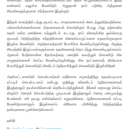
வேண்டும். உதவி செய்கிறவர்களைவிடவும் உதவி பெறுகிறவர்களிடம் இந்த
எண்ணம் வலுக்க வேண்டும். அதுதான் நாம் படுகிற அத்தனை
சிரமங்களுக்குமான அர்த்தமாக இருக்கும்.
இந்தக் காலத்தில் பத்து ரூபாய் கூட சாதாரணமாகக் கிடைத்துவிடுவதில்லை.
பல்லாயிரக்கணக்கான தொகையைக் கொடுக்கும் போது அது தற்காலிக
உதவி என்ற மனநிலை வந்துவிடக் கூடாது. நாம் விதைக்கிற ஒவ்வொரு
ரூபாயும் அடுத்தடுத்த சந்ததிக்கான விளைபொருட்களை உருவாக்குவதாக
இருக்க வேண்டும். அதற்காகத்தான் யோசிக்க வேண்டியிருக்கிறது. மிகுந்த
சிரமத்தில் இருப்பவர்களுக்கான உதவிகளைத் தொடர்ந்து கொண்டிருக்கலாம்.
ஆனால் மேற்சொன்ன நோக்கத்தை மனதில் வைத்துக் கொண்டு சில
மாறுதல்களைச் செய்ய வேண்டியிருக்கிறது. சில நாட்களாகத் தீவிரமாக
யோசித்துக் கொண்டும் சிலரிடம் ஆலோசித்துக் கொண்டும் இருக்கிறேன்.
அறக்கட்டளையின் செயல்பாடுகள் எதிர்கால சமூகத்திற்கு உதவும்படியாக
எப்படிச் செயல்படலாம் என்பது குறித்து உங்களிடம் ஆலோசனைகள்
இருந்தாலும் தயக்கமில்லாமல் தெரியப்படுத்துங்கள். நீங்கள் ஏதாவது செய்ய
விரும்பி அதைச் செயல்படுத்த முடியாமல் இருந்தாலும் அதை மனமுவந்து
பேசுங்கள். சரி தவறு என்றெல்லாம் எதுவுமில்லை. ஆலோசனைகள் எப்படி
வேண்டுமானாலும் இருக்கலாம். விரிவாக பரிசீலித்து அடுத்தடுத்த
நகர்வுகளை முன்னெடுக்கலாம்.
நன்றி.
அறக்கட்டளை
13 comments