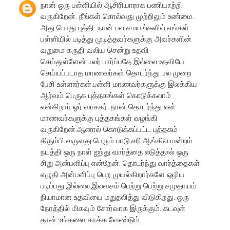
நான் ஒரு பள்ளியில் ஆசிரியாராக பணியாற்றி
வருகிறேன். நீங்கள் சொல்வது முற்றிலும் உண்மை.
அது பொது புத்தி. நான் பல சமயங்களில் எங்கள்
பள்ளியில் படித்து முடித்தவர்களுக்கு அவர்களின்
வறுமை கருதி வலிய சென்று உதவி
செய்துள்ளேன்.பலர் பார்ப்பதே இல்லை.உதவியே
செய்யப்படாத மாணவர்கள் தொடர்ந்து பல முறை
பேசி உள்ளார்கள்.பள்ளி மாணவர்களுக்கு இலக்கிய
ஆர்வம் பெருக புத்தகங்கள் கொடுக்கலாம்
என்கிறார் ஓர் வாசகர். நான் தொடர்ந்து என்
மாணவர்களுக்கு புத்தகங்கள் வழங்கி
வருகிறேன்.ஆனால் கொடுக்கப்பட்ட புத்தகம்
திரும்பி வருவது பெரும் பாடு.சரி.ஆங்கில மன்றம்
நடத்தி ஒரு நாள் ஐந்து வார்த்தை எடுத்தால் ஒரு
சிறு அன்பளிப்பு என்றேன். தொடர்ந்து வார்த்தைகள்
எழுதி அன்பளிப்பு பெற முயல்கிறார்களே ஒழிய
படிப்பது இல்லை.இலவசம் பெற்று பெற்று சமுதாயம்
நியாமான உதவியை மறுதலித்து விடுகிறது. ஒரு
நேரத்தில் மிகவும் சோர்வாக இருக்கும். கடவுள்
தான் உங்களை காக்க வேண்டும்.