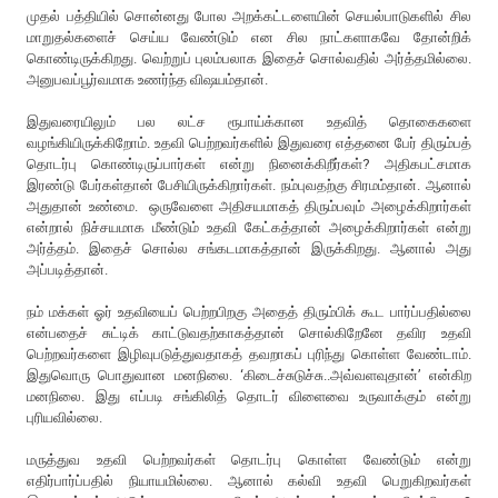
முதல் பத்தியில் சொன்னது போல அறக்கட்டளையின் செயல்பாடுகளில் சில
மாறுதல்களைச் செய்ய வேண்டும் என சில நாட்களாகவே தோன்றிக்
கொண்டிருக்கிறது. வெற்றுப் புலம்பலாக இதைச் சொல்வதில் அர்த்தமில்லை.
அனுபவப்பூர்வமாக உணர்ந்த விஷயம்தான்.
இதுவரையிலும் பல லட்ச ரூபாய்க்கான உதவித் தொகைகளை
வழங்கியிருக்கிறோம். உதவி பெற்றவர்களில் இதுவரை எத்தனை பேர் திரும்பத்
தொடர்பு கொண்டிருப்பார்கள் என்று நினைக்கிறீர்கள்? அதிகபட்சமாக
இரண்டு பேர்கள்தான் பேசியிருக்கிறார்கள். நம்புவதற்கு சிரமம்தான். ஆனால்
அதுதான் உண்மை. ஒருவேளை அதிசயமாகத் திரும்பவும் அழைக்கிறார்கள்
என்றால் நிச்சயமாக மீண்டும் உதவி கேட்கத்தான் அழைக்கிறார்கள் என்று
அர்த்தம். இதைச் சொல்ல சங்கடமாகத்தான் இருக்கிறது. ஆனால் அது
அப்படித்தான்.
நம் மக்கள் ஓர் உதவியைப் பெற்றபிறகு அதைத் திரும்பிக் கூட பார்ப்பதில்லை
என்பதைச் சுட்டிக் காட்டுவதற்காகத்தான் சொல்கிறேனே தவிர உதவி
பெற்றவர்களை இழிவுபடுத்துவதாகத் தவறாகப் புரிந்து கொள்ள வேண்டாம்.
இதுவொரு பொதுவான மனநிலை. ‘கிடைச்சுடுச்சு..அவ்வளவுதான்’ என்கிற
மனநிலை. இது எப்படி சங்கிலித் தொடர் விளைவை உருவாக்கும் என்று
புரியவில்லை.
மருத்துவ உதவி பெற்றவர்கள் தொடர்பு கொள்ள வேண்டும் என்று
எதிர்பார்ப்பதில் நியாயமில்லை. ஆனால் கல்வி உதவி பெறுகிறவர்கள்