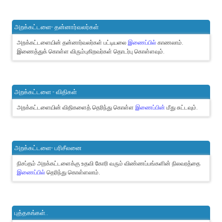
அறக்கட்டளை- தன்னார்வலர்கள்
அறக்கட்டளையின் தன்னார்வலர்கள் பட்டியலை
இணைப்பில்
காணலாம்.
இணைத்துக் கொள்ள விரும்புகிறவர்கள் தொடர்பு கொள்ளவும்.
அறக்கட்டளை - விதிகள்
அறக்கட்டளையின் விதிகளைத் தெரிந்து கொள்ள
இணைப்பின்
மீது சுட்டவும்.
அறக்கட்டளை- பரிசீலனை
நிசப்தம் அறக்கட்டளைக்கு உதவி கோரி வரும் விண்ணப்பங்களின் நிலவரத்தை
இணைப்பில்
தெரிந்து கொள்ளலாம்.
புத்தகங்கள்..