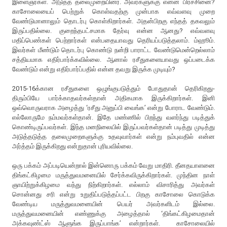
இளைஞர்கள். அடுத்த தலைமுறையினர். அவர்களுக்கு என்ன பிரச்சினை?
காசோலையைப் பெற்றுக் கொள்வதற்கு முன்பாக எவ்வளவு முறை
வேண்டுமானாலும் தொடர்பு கொள்கிறார்கள். அதன்பிறகு எந்தத் தகவலும்
இருப்பதில்லை. குறைந்தபட்சமாக தேர்வு என்ன ஆனது? எவ்வளவு
மதிப்பெண்கள் பெற்றார்கள் என்பதையாவது தெரியப்படுத்தலாம். ம்ஹூம்.
இவர்கள் மீண்டும் தொடர்பு கொண்டு நன்றி பாராட்ட வேண்டுமென்றெல்லாம்
சத்தியமாக எதிர்பார்க்கவில்லை. ஆனால் ரசீதுகளையாவது ஒப்படைக்க
வேண்டும் என்று எதிர்பார்ப்பதில் என்ன தவறு இருக்க முடியும்?
2015-16க்கான ரசீதுகளை ஒழுங்குபடுத்தும் போதுதான் தெரிகிறது-
திரும்பியே பார்க்காதவர்கள்தான் அதிகமாக இருக்கிறார்கள். இனி
ஒவ்வொருவராக அழைத்து ‘ரசீது அனுப்பி வைங்க’ என்று போராட வேண்டும்.
எல்லோருமே நம்மவர்கள்தான். இதே மண்ணில் பிறந்து வளர்ந்து படித்துக்
கொண்டிருப்பவர்கள். இந்த மனநிலையில் இருப்பவர்கள்தான் படித்து முடித்து
அடுத்தடுத்த தலைமுறைகளுக்கு உதவுவார்கள் என்று நம்புவதில் என்ன
அர்த்தம் இருக்கிறது என்றுதான் புரியவில்லை.
ஒரு பக்கம் அப்படியென்றால் இன்னொரு பக்கம் வேறு மாதிரி. தீனதயாளனை
திங்கட்கிழமை மருத்துவமனையில் சேர்க்கவிருக்கிறார்கள். முந்தின நாள்
ஞாயிற்றுக்கிழமை வந்து நிற்கிறார்கள். எல்லாம் விசாரித்து அவர்கள்
சொன்னது சரி என்று உறுதிப்படுத்தப்பட்ட பிறகு காசோலை கொடுக்க
வேண்டிய மருத்துவமனையின் பெயர் அவர்களிடம் இல்லை.
மருத்துவமனையின் எண்ணுக்கு அழைத்தால் ‘திங்கட்கிழமைதான்
அக்கவுண்ட்ஸ் ஆளுங்க இருப்பாங்க’ என்றார்கள். காசோலையில்