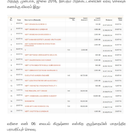
அதற்கு முன்பாக, ஜுலை 2016, நிசப்தம் அறக்கட்டளையின் வரவு செலவுக்
கணக்கு விவரம் இது-
வரிசை எண் 06: வைபவ் கிருஷ்ணா என்கிற குழந்தையின் மாதாந்திர
பராமரிப்புச் செலவு.