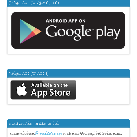
நிசப்தம் App (for ஆண்ட்ராய்ட்)
நிசப்தம் App (for Apple)
கல்வி உதவிக்கான விண்ணப்பம்
விண்ணப்பத்தை
தரவிறக்கம் செய்து பூர்த்தி செய்து தபால்/
இணைப்பிலிருந்து