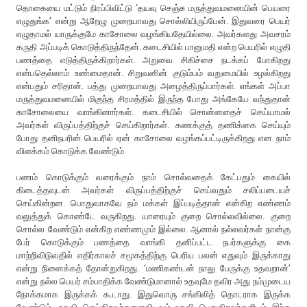
தொகையை மட்டும் நிரப்பிவிட்டு ‘தயவு செஞ்சு மருத்துவமனையின் பெயரை
எழுதுங்க’ என்று ஆறேழு முறையாவது சொல்லியிருப்பேன். இதுவரை பெயர்
எழுதாமல் யாருக்குமே காசோலை வழங்கியதேயில்லை. அவர்களது அவசரம்
கருதி அப்படிக் கொடுத்திருந்தேன். கடைசியில் பானுமதி என்ற பெயரில் எழுதி
பணத்தை எடுத்திருக்கிறார்கள். அறுவை சிகிச்சை நடக்கப் போகிறது
என்பதெல்லாம் உண்மைதான். சிறுவனின் குடும்பம் வறுமையில் உழல்கிறது
என்பதும் சரிதான். பத்து முறையாவது அழைத்திருப்பார்கள். எங்கள் அப்பா
மருத்துவமனையில் மிகுந்த சிரமத்தில் இருந்த போது அங்கேயே வந்துதான்
காசோலையை வாங்கினார்கள். கடைசியில் சொன்னதைச் செய்யாமல்
அவர்கள் விருப்பத்திற்குச் செய்கிறார்கள். கணக்குத் தணிக்கை செய்யும்
போது தனிநபரின் பெயரில் ஏன் காசோலை வழங்கப்பட்டிருக்கிறது என நாம்
விளக்கம் கொடுக்க வேண்டும்.
பணம் கொடுக்கும் வரைக்கும் நாம் சொல்வதைக் கேட்பதும் கையில்
கிடைத்தவுடன் அவர்கள் விருப்பத்திற்குச் செய்வதும் சலிப்படையச்
செய்கின்றன. பொதுவாகவே நம் மக்கள் இப்படித்தான் என்கிற எண்ணம்
வலுத்துக் கொண்டே வருகிறது. யாரையும் குறை சொல்லவில்லை. குறை
சொல்ல வேண்டும் என்கிற எண்ணமும் இல்லை. ஆனால் நல்லவர்கள் நான்கு
பேர் கொடுக்கும் பணத்தை வாங்கி தனிப்பட்ட நபர்களுக்கு கை
மாற்றிவிடுவதில் எதிர்காலச் சமூகத்திற்கு பெரிய பலன் எதுவும் இருக்காது
என்று நினைக்கத் தோன்றுகிறது. ‘மணிகண்டன் நாலு பேருக்கு உதவறான்’
என்று நல்ல பெயர் சம்பாதிக்க வேண்டுமானால் உதவுமே தவிர அது நம்முடைய
நோக்கமாக இருக்கக் கூடாது. இதுவொரு சங்கிலித் தொடராக இருக்க