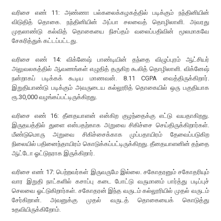
வரிசை எண் 11: அண்ணா பல்கலைக்கழகத்தில் படிக்கும் நந்தினியின்
விடுதித் தொகை. நந்தினியின் அப்பா சலவைத் தொழிலாளி. அவரது
முதலாண்டு கல்வித் தொகையை நிசப்தம் வலைப்பதிவின் மூலமாகவே
சேகரித்துக் கட்டப்பட்டது.
வரிசை எண் 14: விக்னேஷ் பாண்டியின் தந்தை விழுப்புரம் ஆட்சியர்
அலுவலகத்தில் ஆவணங்கள் எழுதித் தருகிற கூலித் தொழிலாளி. விக்னேஷ்
நன்றாகப் படிக்கக் கூடிய மாணவன். 8.11 CGPA வைத்திருக்கிறார்.
இறுதியாண்டு படிக்கும் அவருடைய கல்லூரித் தொகையில் ஒரு பகுதியாக
ரூ.30,000 வழங்கப்பட்டிருக்கிறது.
வரிசை எண் 16: தீனதயாளன் என்கிற குழந்தைக்கு எட்டு வயதாகிறது.
இருதயத்தில் துளை என்பதற்காக அறுவை சிகிச்சை செய்திருக்கிறார்கள்.
மீண்டுமொரு அறுவை சிகிச்சைக்காக முப்பதாயிரம் தேவைப்படுகிற
நிலையில் பதினைந்தாயிரம் கொடுக்கப்பட்டிருக்கிறது. தீனதயாளனின் தந்தை
ஆட்டோ ஓட்டுநராக இருக்கிறார்.
வரிசை எண் 17: பெற்றவர்கள் இருவருமே இல்லை. சகோதரனும் சகோதரியும்
வார இறுதி நாட்களில் கசாப்பு கடை போட்டு வருமானம் பார்த்து படிப்புச்
செலவை ஓட்டுகிறார்கள். சகோதரன் இந்த வருடம் கல்லூரியில் முதல் வருடம்
சேர்கிறான். அவனுக்கு முதல் வருடத் தொகையைக் கொடுத்து
உதவியிருக்கிறோம்.