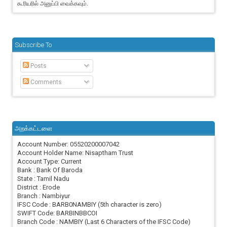
கூரியரில் அனுப்பி வைக்கவும்.
Subscribe To
Posts
Comments
அறக்கட்டளை
Account Number: 05520200007042
Account Holder Name: Nisaptham Trust
Account Type: Current
Bank : Bank Of Baroda
State : Tamil Nadu
District : Erode
Branch : Nambiyur
IFSC Code : BARB0NAMBIY (5th character is zero)
SWIFT Code: BARBINBBCOI
Branch Code : NAMBIY (Last 6 Characters of the IFSC Code)