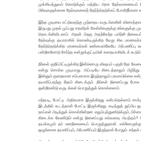
முக்கியத்துவம் கொடுக்கும் மத்திய அரசு தேர்வாணையம் (
பிரிவுகளுக்கான தேர்வுகளைத் தேர்ந்தெடுக்கப் போகிறீர்களா என
இந்த முடிவை எட்டுவதற்கு முந்தைய வருடங்களின் வினாத்தாள்க
இருபது முதல் முப்பது சதவீதக் கேள்விகளுக்கு உங்களுக்கு 
தொடங்கிவிடலாம். அதன் பிறகு அதற்கேற்ற பயிற்சி நிலைய
தேர்வுக்கு தயாராகிக் கொண்டிருக்கிற வேறு சில மாணவர
தேர்ந்தெடுக்கிற மாணவர்கள் உண்மையிலேயே அர்பணிப்பு உ
பன்றிகளோடு சேர்ந்த கன்றுக்குட்டியின் கதையாகிவிடக் கூடும்
நீங்கள் குறிப்பிட்டிருக்கிற இன்னொரு விஷயம் பகுதி நேர வே
என்று சொல்ல முடியாது. அப்படியே கிடைத்தாலும் பிழிந்து 
இன்னும் குறைவான சம்பளமாக இருந்தாலும் பரவாயில்லை என்று
தயாரிப்பதற்கு நேரம் கிடைக்கும். நீங்கள் நினைப்பது போல
ஒன்றிரண்டு வருடங்கள் பொறுத்துக் கொள்ளலாம்.
மற்றபடி, போட்டி அதிகமாக இருக்கிறது என்பதெல்லாம் சாக்
இடத்தில் கூடத்தான் போட்டி இருக்கிறது. கடித்துத் துப்பிய
நாய்கள் அடித்துக் கொள்கின்றன. எலும்புத்துண்டுக்கும், பிச்
கிடைக்க வேண்டும் என்று நினைப்பது எவ்வளவு அபத்தம்? போ
தயக்கமும் நம் மனநிலையைப் பொறுத்துதான். எல்லோருக்கும
ஒழுங்கான தயாரிப்பும், அர்பணிப்பும் இருந்தால் போதும். எந்த