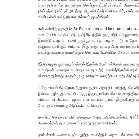
அவரது சொந்த ஊருக்குச் சென்றுவிட்டார். தையல் வேலையும், 
(அப்பத்தா) வீட்டில் இருந்து நியூஸ்பேப்பர் விநியோகம், பால்
தான் பள்ளி கல்லூரி என எல்லாம் முடித்தேன்.
என் கல்வித் தகுதி M.Sc Electronics and Instrumentation.
கடைசியில் ஜக்கிய அரபு அமீரகத்தில் ஒரு சிறிய அலுவலகத
இரண்டு வருடப் பணி முடிந்து கடந்த மாதம் நாடு வந்தேன்.
திருமணத்திற்கும் சரியாய் இருந்தது. தந்தையின் ஸ்தானத்
வைத்து நன்றாக கவனித்துக் கொள்ள வேண்டும். அவ்வளவுதா
இப்பொழுது ஒரு குழப்பத்தில் இருக்கிறேன். சற்றேறக் குறைய ஒர
தமிழர்கள் குறைவாக தேர்வாவது பற்றி வாசித்திருக்கிற
விதைத்துள்ளது. நானும் முழு மனதாக அமர்ந்து படித்து தேர்வ
அதே சமயம் வேறொரு நிறுவனத்தில் அழைப்பு வந்தது. வெளி
இல்லை. இன்னும் கையில் ஒரு இருபதாயிரம் மிச்சம் வைத்திருக
சரியாக படவில்லை. முடிவு என் கையில் தான் இருக்கிறது. ந
அவரது செலவுக்கு அனுப்பினால் போதும்.
எனவே, சென்னையில் ஏதேனும் அரசு பயிற்சியகத்தில் சேர்ந
வேலைக்குத் தயாராகலாம் என்று நினைக்கிறேன்.
நண்பர்கள் அனைவரும் இந்த காலத்தில் அரசு வேலை கிடைப