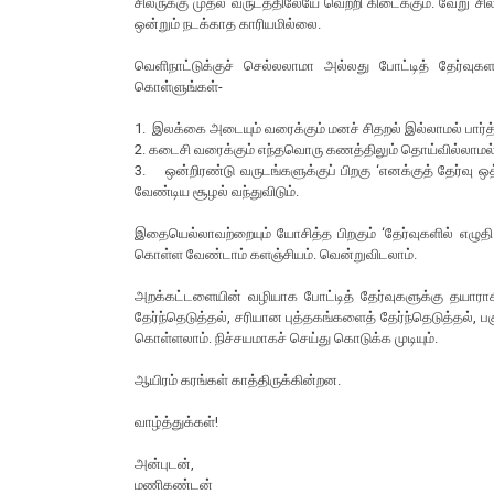
சிலருக்கு முதல் வருடத்திலேயே வெற்றி கிடைக்கும். வேறு சி
ஒன்றும் நடக்காத காரியமில்லை.
வெளிநாட்டுக்குச் செல்லலாமா அல்லது போட்டித் தேர்வுக
கொள்ளுங்கள்-
1. இலக்கை அடையும் வரைக்கும் மனச் சிதறல் இல்லாமல் பார்த
2. கடைசி வரைக்கும் எந்தவொரு கணத்திலும் தொய்வில்லாமல
3. ஒன்றிரண்டு வருடங்களுக்குப் பிறகு ‘எனக்குத் தேர்வு ஒ
வேண்டிய சூழல் வந்துவிடும்.
இதையெல்லாவற்றையும் யோசித்த பிறகும் ‘தேர்வுகளில் எழுதி வ
கொள்ள வேண்டாம் களஞ்சியம். வென்றுவிடலாம்.
அறக்கட்டளையின் வழியாக போட்டித் தேர்வுகளுக்கு தயார
தேர்ந்தெடுத்தல், சரியான புத்தகங்களைத் தேர்ந்தெடுத்தல்
கொள்ளலாம். நிச்சயமாகச் செய்து கொடுக்க முடியும்.
ஆயிரம் கரங்கள் காத்திருக்கின்றன.
வாழ்த்துக்கள்!
அன்புடன்,
மணிகண்டன்