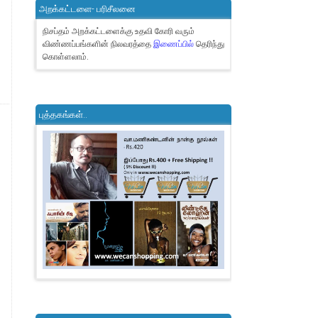
அறக்கட்டளை- பரிசீலனை
நிசப்தம் அறக்கட்டளைக்கு உதவி கோரி வரும்
விண்ணப்பங்களின் நிலவரத்தை
இணைப்பில்
தெரிந்து
கொள்ளலாம்.
புத்தகங்கள்..