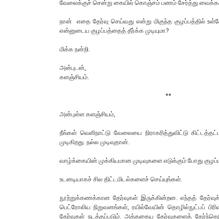
வேலைக்குச் சென்று கையில் கொஞ்சம் பணம் சேர்த்து வைக்கச
நான் எதை தேர்வு செய்வது என்று மிகுந்த குழப்பத்தில் உள்ள
என்னுடைய குழப்பத்தைத் தீர்க்க முடியுமா?
மிக்க நன்றி.
அன்புடன்,
களஞ்சியம்.
**
அன்புள்ள களஞ்சியம்,
நீங்கள் வெளிநாட்டு வேலையை நிராகரித்துவிட்டு கிட்டத்தட்
முடிகிறது. நல்ல முடிவுதான்.
வாழ்க்கையின் முக்கியமான முடிவுகளை எடுக்கும் போது குழப்ப
உடனடியாகச் சில திட்டமிடல்களைச் செய்யுங்கள்.
நூற்றுக்கணக்கான தேர்வுகள் இருக்கின்றன. எந்தத் தேர்வுக
பெட்ரோலிய நிறுவனங்கள், ரயில்வேயின் தொழில்நுட்பப் பிரி
தேர்வுகள் நடத்தப்படும். அத்தகைய தேர்வுகளைத் தேர்ந்த