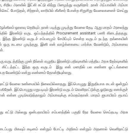
சிறிய அளவில் இட்லி சுட்டு விற்று பிழைத்து வருகிறார். நான் அப்பாவின் அம்மா
 பாக்கெட் போடுதல், சிற்றாள், லாரியில் கீளீனர் போன்ற சிறுசிறு வேலைகளைச் செய்து
 ஆங்கிலம் ஒரளவு தெரியும். நான் படித்து முடித்து வேலை தேடி ஆறு மாதம் அலைந்து
்தில் இரண்டு வருட ஒப்பந்தத்தில் Procurement assistant பணி கிடைத்ததது.
 இந்த இரண்டு வருடச் சம்பளமும் சேமிப்பும் சென்ற வருடம் நடந்த தங்கையின்
தில் ஒரு கடமை முடிந்தது. இனி என் வாழ்க்கையை பார்க்க வேண்டும், அம்மாவை
ன்.
ு வருடத்திற்கு முன் நீங்கள் எழுதிய இரண்டு பதிவுகளில் மத்திய அரசு தேர்வுகளில்
ேன். கிட்டத்தட்ட இந்த ஒரு வருடம் இது என் மனதில் பல எண்ண ஓட்டங்களை
ு பெற வேண்டும் என்று எண்ணம் தோன்றியுள்ளது.
நாட்டு வேலை உண்மையில் நிலையில்லாதது. இப்பொழுது இறுதியாக கடன் ஒன்றும்
்கிறேன். இப்பொழுது மறுபடியும் இரண்டு வருடம் வெளிநாட்டுக்கு ஓடுவது எனக்குச்
ான் என்ன முடிவெடுத்தாலும் அம்மாவுக்கு சம்மதம்தான். மாதம் ஐயாயிரம் ரூபாய்
்து எட்டு அல்லது ஒன்பதாயிரம் சம்பளத்தில் பகுதி நேர வேலை செய்தபடி அரசு
்பது மிகவும் கடினம் என்றும் போட்டி அதிகம் என்றும் அதனால் வெளிநாட்டு