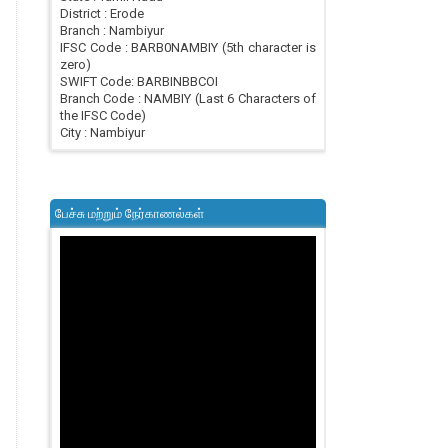
District : Erode
Branch : Nambiyur
IFSC Code : BARB0NAMBIY (5th character is
zero)
SWIFT Code: BARBINBBCOI
Branch Code : NAMBIY (Last 6 Characters of
the IFSC Code)
City : Nambiyur
பேச்சு மற்றும் நேர்காணல்கள்