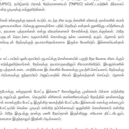
UPSC), தமிழ்நாடு அரசுத் தேர்வாணையம் (TNPSC) உள்ளிட்டவற்றின் நிர்வாகப்
்ற முடிவுக்கு வந்துவிடுங்கள்.
ள் உங்களுக்கு உதவக் கூடும். கடந்த சில வருடங்களின் வினாத் தாள்களில் சுமார்
முழுமையாகவோ அல்லது ஓரளவுக்கோ பதில் தெரியும் என்றால் துணிந்து பயிற்சியைத்
ம், தரமான புத்தகங்கள் என்று விவரங்களைச் சேகரிக்கத் தொடங்குங்கள். அதே
்களுடன் தொடர்பை உருவாக்கிக் கொள்வது நல்ல பலனைத் தரும். ஆனால் நாம்
ணர்வுடன் தேர்வுக்குத் தயாராகிறவர்களாக இருக்க வேண்டும். இல்லையென்றால்
.
லை. எட்டாயிரம் ஒன்பதாயிரம் ரூபாய்க்கு சென்னையில் பகுதி நேர வேலை கிடைக்கும்
எடுத்துவிடுவார்கள். தேர்வுக்கு தயாராகுவதிலும் சிரமமாகிவிடும். இயலுமெனில்
 புத்தகக் கடை மாதிரியான இடங்களில் வேலைக்கு முயற்சி செய்யலாம். தேர்வுக்கு
 அம்மாவுக்கு ஐந்தாயிரம் அனுப்பவதில் சிரமம் இருக்கத்தான் செய்யும். ஆனால்
குபோக்கு. எங்குதான் போட்டி இல்லை? கோவிலுக்கு முன்னால் பிச்சை எடுக்கிற
 ஒரு எலும்புத் துண்டை தெருவில் வீசினால் கண்ணிமைக்கும் நேரத்தில் நான்கைந்து
சைக் காசுக்குமே போட்டி இருக்கிற உலகத்தில் போட்டியே இல்லாமல் எனக்கு எல்லாமும்
ட்டியில் வெல்ல முடியும் என்கிற நம்பிக்கையும் ஒதுங்கிக் கொள்ளலாம் என்கிற
் அதே இருபத்து நான்கு மணி நேரம்தான் இருக்கிறது. சரியான திட்டமிடலும்,
க் களமாக இருந்தாலும் இறங்கி அடிக்கலாம்.