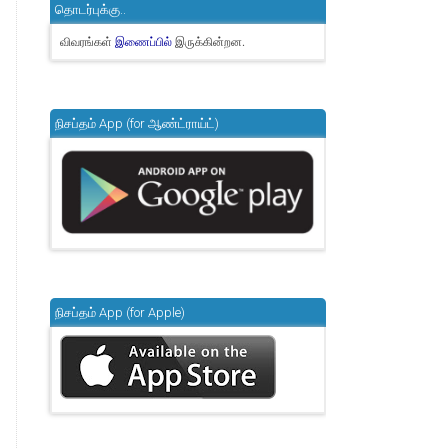
தொடர்புக்கு..
விவரங்கள்
இருக்கின்றன.
இணைப்பில்
நிசப்தம் App (for ஆண்ட்ராய்ட்)
நிசப்தம் App (for Apple)