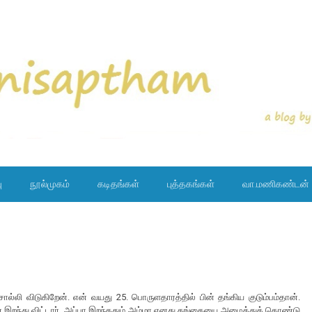
ு
நூல்முகம்
கடிதங்கள்
புத்தகங்கள்
வா.மணிகண்டன்
ல்லி விடுகிறேன். என் வயது 25. பொருளதாரத்தில் பின் தங்கிய குடும்பம்தான்.
் இறந்து விட்டார். அப்பா இறந்ததும் அம்மா எனது தங்கையை அழைத்துக் கொண்டு