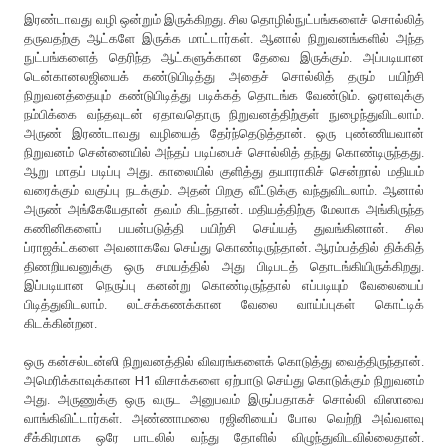
இரண்டாவது வழி ஒன்றும் இருக்கிறது. சில தொழில்நுட்பங்களைச் சொல்லித்
தருவதற்கு ஆட்களே இருக்க மாட்டார்கள். ஆனால் நிறுவனங்களில் அந்த
நுட்பங்களைத் தெரிந்த ஆட்களுக்கான தேவை இருக்கும். அப்படியான
டென்கானலஜியைக் கண்டுபிடித்து அதைச் சொல்லித் தரும் பயிற்சி
நிறுவனத்தையும் கண்டுபிடித்து படிக்கத் தொடங்க வேண்டும். ஓரளவுக்கு
நம்பிக்கை வந்தவுடன் ஏதாவதொரு நிறுவனத்திற்குள் நுழைந்துவிடலாம்.
அருண் இரண்டாவது வழியைத் தேர்ந்தெடுத்தான். ஒரு புண்ணியவான்
நிறுவனம் சென்னையில் அந்தப் படிப்பைச் சொல்லித் தந்து கொண்டிருந்தது.
ஆறு மாதப் படிப்பு அது. காலையில் குளித்து தயாராகிச் சென்றால் மதியம்
வரைக்கும் வகுப்பு நடக்கும். அதன் பிறகு வீட்டுக்கு வந்துவிடலாம். ஆனால்
அருண் அங்கேயேதான் தவம் கிடந்தான். மதியத்திற்கு மேலாக அங்கிருந்த
கணினிகளைப் பயன்படுத்தி பயிற்சி செய்யத் துவங்கினான். சில
ப்ராஜக்ட்களை அவனாகவே செய்து கொண்டிருந்தான். ஆரம்பத்தில் திக்கித்
திணறியவனுக்கு ஒரு சமயத்தில் அது பிடிபடத் தொடங்கியிருக்கிறது.
இப்படியான நெருப்பு கனன்று கொண்டிருந்தால் எப்படியும் வேலையைப்
பிடித்துவிடலாம். லட்சக்கணக்கான வேலை வாய்ப்புகள் கொட்டிக்
கிடக்கின்றன.
ஒரு கன்சல்டன்ஸி நிறுவனத்தில் விவரங்களைக் கொடுத்து வைத்திருந்தான்.
அமெரிக்காவுக்கான H1 விசாக்களை ஏற்பாடு செய்து கொடுக்கும் நிறுவனம்
அது. அருணுக்கு ஒரு வருட அனுபவம் இருப்பதாகச் சொல்லி விஸாவை
வாங்கிவிட்டார்கள். அண்ணாமலை ரஜினியைப் போல வெற்றி அவ்வளவு
சீக்கிரமாக ஒரே பாடலில் வந்து தோளில் விழுந்துவிடவில்லைதான்.