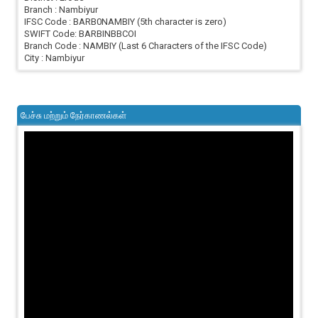
Branch : Nambiyur
IFSC Code : BARB0NAMBIY (5th character is zero)
SWIFT Code: BARBINBBCOI
Branch Code : NAMBIY (Last 6 Characters of the IFSC Code)
City : Nambiyur
பேச்சு மற்றும் நேர்காணல்கள்