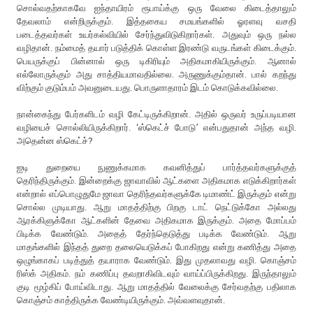
சொல்வதற்காகவே ஐந்தாயிரம் ரூபாய்க்கு ஒரு வேலை கிடைத்தாலும்
தேவலாம் என்றிருக்கும். இத்தகைய சமயங்களில் ஓரளவு வசதி
படைத்தவர்கள் உயர்கல்வியில் சேர்ந்துவிடுகிறார்கள். அதுவும் ஒரு நல்ல
வழிதான். நம்மைத் தயார் படுத்திக் கொள்ள இரண்டு வருடங்கள் கிடைக்கும்.
பெயருக்குப் பின்னால் ஒரு டிகிரியும் அதிகமாகியிருக்கும். ஆனால்
எல்லோருக்கும் அது சாத்தியமாவதில்லை. அருணுக்கும்தான். பால் கறந்து
விற்கும் குடும்பம் அவனுடையது. பொருளாதாரம் இடம் கொடுக்கவில்லை.
நான்கைந்து பேர்களிடம் வழி கேட்டிருக்கிறான். அதில் ஒருவர் உருப்படியான
வழியைச் சொல்லியிருக்கிறார். ‘ஸ்கெட்ச் போடு’ என்பதுதான் அந்த வழி.
அதென்ன ஸ்கெட்ச்?
ஐடி துறையை நுணுக்கமாக கவனித்துப் பார்த்தவர்களுக்குத்
தெரிந்திருக்கும். இன்றைக்கு ஜாவாவில் ஆட்களை அதிகமாக எடுக்கிறார்கள்
என்றால் எப்பொழுதுமே ஜாவா தெரிந்தவர்களுக்கே டிமாண்ட் இருக்கும் என்று
சொல்ல முடியாது. ஆறு மாதத்திற்கு பிறகு டாட் நெட்டுக்கோ அல்லது
ஆரக்கிளுக்கோ ஆட்களின் தேவை அதிகமாக இருக்கும். அதை மோப்பம்
பிடிக்க வேண்டும். அதைத் தேர்ந்தெடுத்து படிக்க வேண்டும். ஆறு
மாதங்களில் இந்தத் துறை தலையெடுக்கப் போகிறது என்று கணித்து அதை
ஒழுங்காகப் படித்துத் தயாராக வேண்டும். இது முதலாவது வழி. கொஞ்சம்
ரிஸ்க் அதிகம். நம் கணிப்பு தவறாகிவிடவும் வாய்ப்பிருக்கிறது. இருந்தாலும்
குடி மூழ்கிப் போய்விடாது. ஆறு மாதத்தில் வேலைக்கு சேர்வதற்கு பதிலாக
கொஞ்சம் காத்திருக்க வேண்டியிருக்கும். அவ்வளவுதான்.