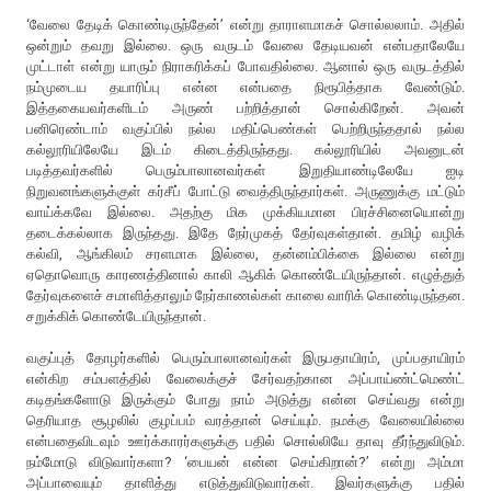
‘வேலை தேடிக் கொண்டிருந்தேன்’ என்று தாராளமாகச் சொல்லலாம். அதில்
ஒன்றும் தவறு இல்லை. ஒரு வருடம் வேலை தேடியவன் என்பதாலேயே
முட்டாள் என்று யாரும் நிராகரிக்கப் போவதில்லை. ஆனால் ஒரு வருடத்தில்
நம்முடைய தயாரிப்பு என்ன என்பதை நிரூபித்தாக வேண்டும்.
இத்தகையவர்களிடம் அருண் பற்றித்தான் சொல்கிறேன். அவன்
பனிரெண்டாம் வகுப்பில் நல்ல மதிப்பெண்கள் பெற்றிருந்ததால் நல்ல
கல்லூரியிலேயே இடம் கிடைத்திருந்தது. கல்லூரியில் அவனுடன்
படித்தவர்களில் பெரும்பாலானவர்கள் இறுதியாண்டிலேயே ஐடி
நிறுவனங்களுக்குள் கர்சீப் போட்டு வைத்திருந்தார்கள். அருணுக்கு மட்டும்
வாய்க்கவே இல்லை. அதற்கு மிக முக்கியமான பிரச்சினையொன்று
தடைக்கல்லாக இருந்தது. இதே நேர்முகத் தேர்வுகள்தான். தமிழ் வழிக்
கல்வி, ஆங்கிலம் சரளமாக இல்லை, தன்னம்பிக்கை இல்லை என்று
ஏதொவொரு காரணத்தினால் காலி ஆகிக் கொண்டேயிருந்தான். எழுத்துத்
தேர்வுகளைச் சமாளித்தாலும் நேர்காணல்கள் காலை வாரிக் கொண்டிருந்தன.
சறுக்கிக் கொண்டேயிருந்தான்.
வகுப்புத் தோழர்களில் பெரும்பாலானவர்கள் இருபதாயிரம், முப்பதாயிரம்
என்கிற சம்பளத்தில் வேலைக்குச் சேர்வதற்கான அப்பாய்ண்ட்மெண்ட்
கடிதங்களோடு இருக்கும் போது நாம் அடுத்து என்ன செய்வது என்று
தெரியாத சூழலில் குழப்பம் வரத்தான் செய்யும். நமக்கு வேலையில்லை
என்பதைவிடவும் ஊர்க்காரர்களுக்கு பதில் சொல்லியே தாவு தீர்ந்துவிடும்.
நம்மோடு விடுவார்களா? ‘பையன் என்ன செய்கிறான்?’ என்று அம்மா
அப்பாவையும் தாளித்து எடுத்துவிடுவார்கள். இவர்களுக்கு பதில்