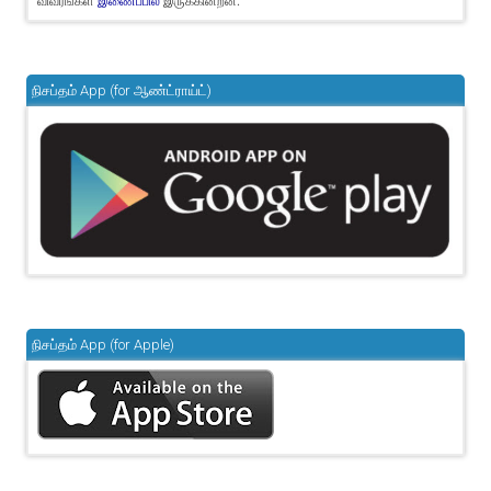
விவரங்கள்
இருக்கின்றன.
இணைப்பில்
நிசப்தம் App (for ஆண்ட்ராய்ட்)
நிசப்தம் App (for Apple)