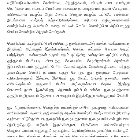
எதிர்ப்படுபவர்களின் கேள்விகள், அழுத்தங்கள், வீட்டில் காசு வாங்கும்
கொடுமை என எல்லாப் பிரச்சினைகளையும் தாண்டித்தான் தயார் செய்தான்.
கடுமையான உழைப்பு அது. ஆனால் வெறும் உழைப்பு மட்டுமே நமக்கான
இடங்களை பெற்றுத் தந்துவிடுவதில்லை. சரியான வழிமுறைகளைக்
கண்டுபிடிப்பது அவசியம். எதை எப்படிச் செய்ய வேண்டுமோ அப்பொழுது
செய்ய வேண்டும். அருண் செய்தான்.
பொறியியல் படித்துவிட்டு ஏதோவொரு துணிக்கடையில் கண்காணிப்பாளராக
இருக்கும் ஆட்களும் இருக்கிறார்கள். சொற்ப சம்பளம். ‘வேலை தேடிப்
பார்த்தேன். என்னதான் உருண்டாலும் ஒட்டுகிற மண்தானே ஒட்டும்’ என்று
தத்துவம் பேசியபடி கிடைத்த வேலையில் சேர்கிறவர்கள் அவர்கள்.
இப்படியெல்லாம் தத்துவம் பேசிக் கொண்டிருக்க வேண்டியதில்லை. எந்தத்
துறையிலும் வெற்றி தானாக வந்து சேராது. ஐடி துறையும் அதற்கான
விதிவிலக்குகள் இல்லை. இனிமேல் ஐடி அவுட். அந்தத் துறையே காலி
என்பதெல்லாம் லுலுலாயி பேச்சு. ஆட்களுக்கான தேவை இருந்து
கொண்டேதான் இருக்கிறது. ஆனால் நம்மிடம் உள்ளே நுழைவதற்கான
தகுதியும் திறமையும் தேவையான உழைப்பும் இருக்கிறதா என்பதுதான் கேள்வி.
ஐடி நிறுவனங்களைப் பொறுத்த வரைக்கும் உள்ளே நுழைவது எளிமையான
காரியம்தான். ஆனால் குறி வைத்து அடிக்க வேண்டும். மேற்சொன்ன இரண்டு
வழிகள் மட்டும்தான் ஐடிதுறையில் நுழைவதற்கான நுழைவாயில்கள் இல்லை.
ஆயிரத்தெட்டு வழிகள் இருக்கின்றன. பிரச்சினை என்னவென்றால்
பெரும்பாலானவர்களுக்கு அந்த வழிகள் தெரிவதில்லை. முரட்டுவாக்கில் ஒரே
கதவையே திரும்பத் திரும்பத் தட்டிக் கொண்டிருக்கிறார்கள். ஒரே கதவு