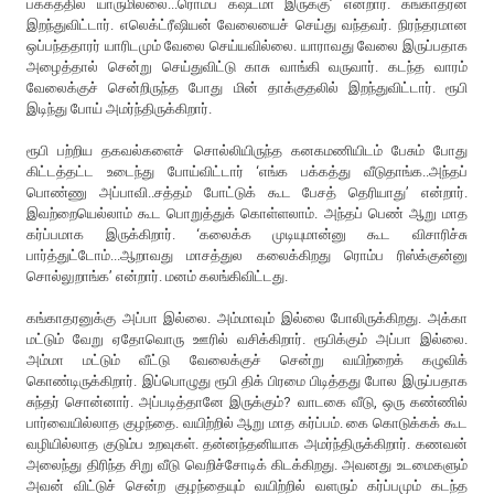
பக்கத்தில் யாருமில்லை...ரொம்ப கஷ்டமா இருக்கு’ என்றார். கங்காதரன்
இறந்துவிட்டார். எலெக்ட்ரீஷியன் வேலையைச் செய்து வந்தவர். நிரந்தரமான
ஒப்பந்ததாரர் யாரிடமும் வேலை செய்யவில்லை. யாராவது வேலை இருப்பதாக
அழைத்தால் சென்று செய்துவிட்டு காசு வாங்கி வருவார். கடந்த வாரம்
வேலைக்குச் சென்றிருந்த போது மின் தாக்குதலில் இறந்துவிட்டார். ரூபி
இடிந்து போய் அமர்ந்திருக்கிறார்.
ரூபி பற்றிய தகவல்களைச் சொல்லியிருந்த கனகமணியிடம் பேசும் போது
கிட்டத்தட்ட உடைந்து போய்விட்டார் ‘எங்க பக்கத்து வீடுதாங்க..அந்தப்
பொண்ணு அப்பாவி..சத்தம் போட்டுக் கூட பேசத் தெரியாது’ என்றார்.
இவற்றையெல்லாம் கூட பொறுத்துக் கொள்ளலாம். அந்தப் பெண் ஆறு மாத
கர்ப்பமாக இருக்கிறார். ‘கலைக்க முடியுமான்னு கூட விசாரிச்சு
பார்த்துட்டோம்...ஆறாவது மாசத்துல கலைக்கிறது ரொம்ப ரிஸ்க்குன்னு
சொல்லுறாங்க’ என்றார். மனம் கலங்கிவிட்டது.
கங்காதரனுக்கு அப்பா இல்லை. அம்மாவும் இல்லை போலிருக்கிறது. அக்கா
மட்டும் வேறு ஏதோவொரு ஊரில் வசிக்கிறார். ரூபிக்கும் அப்பா இல்லை.
அம்மா மட்டும் வீட்டு வேலைக்குச் சென்று வயிற்றைக் கழுவிக்
கொண்டிருக்கிறார். இப்பொழுது ரூபி திக் பிரமை பிடித்தது போல இருப்பதாக
சுந்தர் சொன்னார். அப்படித்தானே இருக்கும்? வாடகை வீடு, ஒரு கண்ணில்
பார்வையில்லாத குழந்தை. வயிற்றில் ஆறு மாத கர்ப்பம். கை கொடுக்கக் கூட
வழியில்லாத குடும்ப உறவுகள். தன்னந்தனியாக அமர்ந்திருக்கிறார். கணவன்
அலைந்து திரிந்த சிறு வீடு வெறிச்சோடிக் கிடக்கிறது. அவனது உடமைகளும்
அவன் விட்டுச் சென்ற குழந்தையும் வயிற்றில் வளரும் கர்ப்பமும் கடந்த