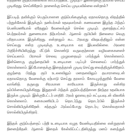
எத்தனை குடும்பங்களைக் காப்பாற்றிவிட முடியும்? இன்றைக்கு நம்மால் செய்ய
முடிகிறது. செய்கிறோம். நாளைக்கு செய்ய முடியவில்லை என்றால்?
இப்படித் தவிக்கும் பெரும்பாலான குடும்பங்களுக்கு ஏதாவதொரு விதத்தில்
பற்றுக்கோல் இருக்கும். நண்பர்கள் உதவுவார்கள். கணவனை இழந்த அந்தப்
பெண்மணியால் ஏதேனும் வேலைக்குச் செல்ல முடியும். குறைந்தபட்சம்
பெற்றவர்கள் துணையாக நிற்பார்கள். ஆனால் ரூபியின் நிலைமை வெகு
பரிதாபமாக இருக்கிறது. என்றாலும் கூட அவரது விஷயத்திலும் என்ன
செய்வது என்ற முடிவுக்கு உடனடியாக வர இயலவில்லை. அவரை
அதிர்ச்சியிலிருந்து மீட்டுக் கொண்டு வருவதற்கான வழிவகைகளைச்
செய்யலாம். பிரசவச் செலவு முழுவதையும் பார்த்துக் கொள்ளலாம்.
இன்னொரு குழந்தையின் உடனடியான படிப்புச் செலவைப் பார்த்துக்
கொள்ளலாம். இப்போதைக்கு இதைத்தான் முடிவு செய்து வைத்திருக்கிறோம்.
குழந்தை பிறந்து ரூபி உடலளவிலும் மனதளவிலும் தயாரானவுடன்
ஏதாவதொரு வேலைக்கு ஏற்பாடு செய்து தரலாம். கோயமுத்தூரில் வேலை
வாங்கித் தருவது சிரமமான காரியமாக இருக்காது என்கிற
நம்பிக்கையிருக்கிறது. இதுதான் அந்தக் குடும்பத்திற்கான நிரந்தர உதவியாக
இருக்க முடியும். இன்குபேட்டர் மாதிரி. அவர் ஓரளவு தம் கட்டியவுடன் விலகிக்
கொள்ளலாம். கனகமணியிடம் தொடர்ந்து தொடர்பில் இருக்கச்
சொல்லியிருக்கிறேன். சுந்தரும் அவ்வப்போது தொடர்பு கொள்வதாகச்
சொல்லியிருக்கிறார்.
இந்தக் குடும்பத்தைப் பற்றி உடனடியாக எழுத வேண்டியதில்லை என்றுதான்
நினைத்தேன். ஆனால் இதைக் கேள்விப்பட்டதிலிருந்து மனம் கனத்துக்