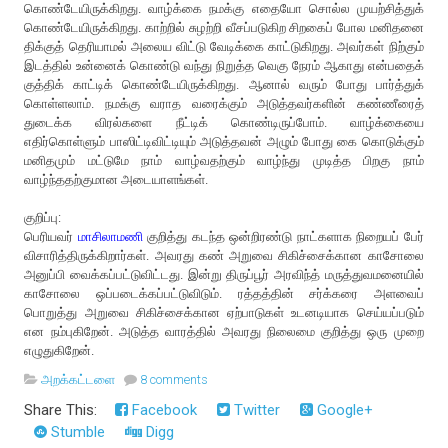
கொண்டேயிருக்கிறது. வாழ்க்கை நமக்கு எதையோ சொல்ல முயற்சித்துக்
கொண்டேயிருக்கிறது. காற்றில் சுழற்றி வீசப்படுகிற சிறகைப் போல மனிதனை
திக்குத் தெரியாமல் அலைய விட்டு வேடிக்கை காட்டுகிறது. அவர்கள் நிற்கும்
இடத்தில் உன்னைக் கொண்டு வந்து நிறுத்த வெகு நேரம் ஆகாது என்பதைக்
குத்திக் காட்டிக் கொண்டேயிருக்கிறது. ஆனால் வரும் போது பார்த்துக்
கொள்ளலாம். நமக்கு வராத வரைக்கும் அடுத்தவர்களின் கண்ணீரைத்
துடைக்க விரல்களை நீட்டிக் கொண்டிருப்போம். வாழ்க்கையை
எதிர்கொள்ளும் பாஸிட்டிவிட்டியும் அடுத்தவன் அழும் போது கை கொடுக்கும்
மனிதமும் மட்டுமே நாம் வாழ்வதற்கும் வாழ்ந்து முடித்த பிறகு நாம்
வாழ்ந்ததற்குமான அடையாளங்கள்.
குறிப்பு:
பெரியவர்
மாசிலாமணி
குறித்து கடந்த ஒன்றிரண்டு நாட்களாக நிறையப் பேர்
விசாரித்திருக்கிறார்கள். அவரது கண் அறுவை சிகிச்சைக்கான காசோலை
அனுப்பி வைக்கப்பட்டுவிட்டது. இன்று திருப்பூர் அரவிந்த் மருத்துவமனையில்
காசோலை ஒப்படைக்கப்பட்டுவிடும். ரத்தத்தின் சர்க்கரை அளவைப்
பொறுத்து அறுவை சிகிச்சைக்கான ஏற்பாடுகள் உடனடியாக செய்யப்படும்
என நம்புகிறேன். அடுத்த வாரத்தில் அவரது நிலைமை குறித்து ஒரு முறை
எழுதுகிறேன்.
அறக்கட்டளை
8 comments
Share This:
Facebook
Twitter
Google+
Stumble
Digg