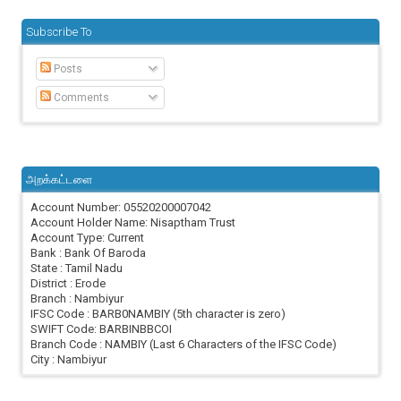
Subscribe To
Posts
Comments
அறக்கட்டளை
Account Number: 05520200007042
Account Holder Name: Nisaptham Trust
Account Type: Current
Bank : Bank Of Baroda
State : Tamil Nadu
District : Erode
Branch : Nambiyur
IFSC Code : BARB0NAMBIY (5th character is zero)
SWIFT Code: BARBINBBCOI
Branch Code : NAMBIY (Last 6 Characters of the IFSC Code)
City : Nambiyur