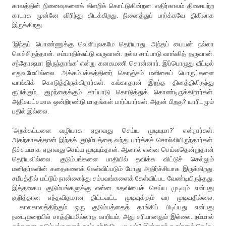
காலத்தின் நினைவுகளைக் கிளறிக் கொட்டுகின்றன. எதிர்காலம் திசையற்ற
காடாக முன்னே விரிந்து கிடக்கிறது. நினைத்துப் பார்க்கவே திகிலாக
இருக்கிறது.
‘இந்தப் பொண்ணுக்கு வெளியுலகமே தெரியாது. அந்தப் பையன் நல்லா
வெச்சிருந்தான். சம்பாதிச்சுட்டு வருவான். நல்ல சாப்பாடு வாங்கித் தருவான்.
சந்தோஷமா இருந்தாங்க’ என்று கனகமணி சொன்னார். இப்பொழுது வீட்டில்
எதுவுமேயில்லை. அக்கம்பக்கத்தினர் கொஞ்சம் மளிகைப் பொருட்களை
வாங்கிக் கொடுத்திருக்கிறார்கள். கங்காதரன் இறந்த தினத்திலிருந்து
ரூபிக்கும், குழந்தைக்கும் சாப்பாடு கொடுத்துக் கொண்டிருக்கிறார்கள்.
அதிகபட்சமாக ஒன்றிரண்டு மாதங்கள் பார்ப்பார்கள். அதன் பிறகு? யாரிடமும்
பதில் இல்லை.
‘அறக்கட்டளை வழியாக ஏதாவது செய்ய முடியுமா?’ என்றார்கள்.
அதற்காகத்தான் இந்தக் குடும்பத்தை வந்து பார்க்கச் சொல்லியிருந்தார்கள்.
நிச்சயமாக ஏதாவது செய்ய முடியும்தான். ஆனால் என்ன செய்வதென்றுதான்
தெரியவில்லை. குடும்பங்களை பாதியில் தவிக்க விட்டுச் செல்லும்
மனிதர்களின் கதைகளைக் கேள்விப்படும் போது அதிர்ச்சியாக இருக்கிறது.
சமீபத்தில் மட்டும் நான்கைந்து சம்பவங்களைக் கேள்விப்பட வேண்டியிருந்தது.
இத்தகைய குடும்பங்களுக்கு என்ன உதவியைச் செய்ய முடியும் என்பது
குறித்தான எந்தவிதமான திட்டவட்ட முடிவுக்கும் வர முடிவதில்லை.
காலகாலத்திற்கும் ஒரு குடும்பத்தைத் தாங்கிப் பிடிப்பது என்பது
நடைமுறையில் சாத்தியமில்லாத காரியம். அது சரியானதும் இல்லை. நம்மால்