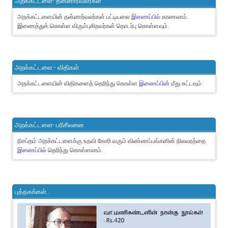
அறக்கட்டளை- தன்னார்வலர்கள்
அறக்கட்டளையின் தன்னார்வலர்கள் பட்டியலை
இணைப்பில்
காணலாம்.
இணைத்துக் கொள்ள விரும்புகிறவர்கள் தொடர்பு கொள்ளவும்.
அறக்கட்டளை - விதிகள்
அறக்கட்டளையின் விதிகளைத் தெரிந்து கொள்ள
இணைப்பின்
மீது சுட்டவும்.
அறக்கட்டளை- பரிசீலனை
நிசப்தம் அறக்கட்டளைக்கு உதவி கோரி வரும் விண்ணப்பங்களின் நிலவரத்தை
இணைப்பில்
தெரிந்து கொள்ளலாம்.
புத்தகங்கள்..