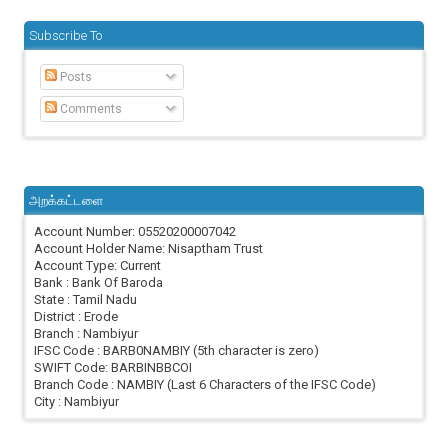
Subscribe To
Posts
Comments
அறக்கட்டளை
Account Number: 05520200007042
Account Holder Name: Nisaptham Trust
Account Type: Current
Bank : Bank Of Baroda
State : Tamil Nadu
District : Erode
Branch : Nambiyur
IFSC Code : BARB0NAMBIY (5th character is zero)
SWIFT Code: BARBINBBCOI
Branch Code : NAMBIY (Last 6 Characters of the IFSC Code)
City : Nambiyur