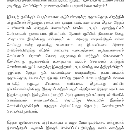
எத்தனை குடும்பங்களைக் காப்பாற்றிவிட முடியும்? இன்றைக்கு நம்மால் செய்ய
முடிகிறது. செய்கிறோம். நாளைக்கு செய்ய முடியவில்லை என்றால்?
இப்படித் தவிக்கும் பெரும்பாலான குடும்பங்களுக்கு ஏதாவதொரு விதத்தில்
பற்றுக்கோல் இருக்கும். நண்பர்கள் உதவுவார்கள். கணவனை இழந்த அந்தப்
பெண்மணியால் ஏதேனும் வேலைக்குச் செல்ல முடியும். குறைந்தபட்சம்
பெற்றவர்கள் துணையாக நிற்பார்கள். ஆனால் ரூபியின் நிலைமை வெகு
பரிதாபமாக இருக்கிறது. என்றாலும் கூட அவரது விஷயத்திலும் என்ன
செய்வது என்ற முடிவுக்கு உடனடியாக வர இயலவில்லை. அவரை
அதிர்ச்சியிலிருந்து மீட்டுக் கொண்டு வருவதற்கான வழிவகைகளைச்
செய்யலாம். பிரசவச் செலவு முழுவதையும் பார்த்துக் கொள்ளலாம்.
இன்னொரு குழந்தையின் உடனடியான படிப்புச் செலவைப் பார்த்துக்
கொள்ளலாம். இப்போதைக்கு இதைத்தான் முடிவு செய்து வைத்திருக்கிறோம்.
குழந்தை பிறந்து ரூபி உடலளவிலும் மனதளவிலும் தயாரானவுடன்
ஏதாவதொரு வேலைக்கு ஏற்பாடு செய்து தரலாம். கோயமுத்தூரில் வேலை
வாங்கித் தருவது சிரமமான காரியமாக இருக்காது என்கிற
நம்பிக்கையிருக்கிறது. இதுதான் அந்தக் குடும்பத்திற்கான நிரந்தர உதவியாக
இருக்க முடியும். இன்குபேட்டர் மாதிரி. அவர் ஓரளவு தம் கட்டியவுடன் விலகிக்
கொள்ளலாம். கனகமணியிடம் தொடர்ந்து தொடர்பில் இருக்கச்
சொல்லியிருக்கிறேன். சுந்தரும் அவ்வப்போது தொடர்பு கொள்வதாகச்
சொல்லியிருக்கிறார்.
இந்தக் குடும்பத்தைப் பற்றி உடனடியாக எழுத வேண்டியதில்லை என்றுதான்
நினைத்தேன். ஆனால் இதைக் கேள்விப்பட்டதிலிருந்து மனம் கனத்துக்