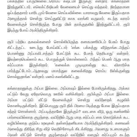
பக்கத்தில் யாருமில்லை...ரொம்ப கஷ்டமா இருக்கு’ என்றார். கங்காதரன்
இறந்துவிட்டார். எலெக்ட்ரீஷியன் வேலையைச் செய்து வந்தவர். நிரந்தரமான
ஒப்பந்ததாரர் யாரிடமும் வேலை செய்யவில்லை. யாராவது வேலை இருப்பதாக
அழைத்தால் சென்று செய்துவிட்டு காசு வாங்கி வருவார். கடந்த வாரம்
வேலைக்குச் சென்றிருந்த போது மின் தாக்குதலில் இறந்துவிட்டார். ரூபி
இடிந்து போய் அமர்ந்திருக்கிறார்.
ரூபி பற்றிய தகவல்களைச் சொல்லியிருந்த கனகமணியிடம் பேசும் போது
கிட்டத்தட்ட உடைந்து போய்விட்டார் ‘எங்க பக்கத்து வீடுதாங்க..அந்தப்
பொண்ணு அப்பாவி..சத்தம் போட்டுக் கூட பேசத் தெரியாது’ என்றார்.
இவற்றையெல்லாம் கூட பொறுத்துக் கொள்ளலாம். அந்தப் பெண் ஆறு மாத
கர்ப்பமாக இருக்கிறார். ‘கலைக்க முடியுமான்னு கூட விசாரிச்சு
பார்த்துட்டோம்...ஆறாவது மாசத்துல கலைக்கிறது ரொம்ப ரிஸ்க்குன்னு
சொல்லுறாங்க’ என்றார். மனம் கலங்கிவிட்டது.
கங்காதரனுக்கு அப்பா இல்லை. அம்மாவும் இல்லை போலிருக்கிறது. அக்கா
மட்டும் வேறு ஏதோவொரு ஊரில் வசிக்கிறார். ரூபிக்கும் அப்பா இல்லை.
அம்மா மட்டும் வீட்டு வேலைக்குச் சென்று வயிற்றைக் கழுவிக்
கொண்டிருக்கிறார். இப்பொழுது ரூபி திக் பிரமை பிடித்தது போல இருப்பதாக
சுந்தர் சொன்னார். அப்படித்தானே இருக்கும்? வாடகை வீடு, ஒரு கண்ணில்
பார்வையில்லாத குழந்தை. வயிற்றில் ஆறு மாத கர்ப்பம். கை கொடுக்கக் கூட
வழியில்லாத குடும்ப உறவுகள். தன்னந்தனியாக அமர்ந்திருக்கிறார். கணவன்
அலைந்து திரிந்த சிறு வீடு வெறிச்சோடிக் கிடக்கிறது. அவனது உடமைகளும்
அவன் விட்டுச் சென்ற குழந்தையும் வயிற்றில் வளரும் கர்ப்பமும் கடந்த