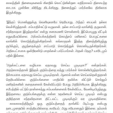
காலத்தின் நினைவுகளைக் கிளறிக் கொட்டுகின்றன. எதிர்காலம் திசையற்ற
காடாக முன்னே விரிந்து கிடக்கிறது. நினைத்துப் பார்க்கவே திகிலாக
இருக்கிறது.
‘இந்தப் பொண்ணுக்கு வெளியுலகமே தெரியாது. அந்தப் பையன் நல்லா
வெச்சிருந்தான். சம்பாதிச்சுட்டு வருவான். நல்ல சாப்பாடு வாங்கித் தருவான்.
சந்தோஷமா இருந்தாங்க’ என்று கனகமணி சொன்னார். இப்பொழுது வீட்டில்
எதுவுமேயில்லை. அக்கம்பக்கத்தினர் கொஞ்சம் மளிகைப் பொருட்களை
வாங்கிக் கொடுத்திருக்கிறார்கள். கங்காதரன் இறந்த தினத்திலிருந்து
ரூபிக்கும், குழந்தைக்கும் சாப்பாடு கொடுத்துக் கொண்டிருக்கிறார்கள்.
அதிகபட்சமாக ஒன்றிரண்டு மாதங்கள் பார்ப்பார்கள். அதன் பிறகு? யாரிடமும்
பதில் இல்லை.
‘அறக்கட்டளை வழியாக ஏதாவது செய்ய முடியுமா?’ என்றார்கள்.
அதற்காகத்தான் இந்தக் குடும்பத்தை வந்து பார்க்கச் சொல்லியிருந்தார்கள்.
நிச்சயமாக ஏதாவது செய்ய முடியும்தான். ஆனால் என்ன செய்வதென்றுதான்
தெரியவில்லை. குடும்பங்களை பாதியில் தவிக்க விட்டுச் செல்லும்
மனிதர்களின் கதைகளைக் கேள்விப்படும் போது அதிர்ச்சியாக இருக்கிறது.
சமீபத்தில் மட்டும் நான்கைந்து சம்பவங்களைக் கேள்விப்பட வேண்டியிருந்தது.
இத்தகைய குடும்பங்களுக்கு என்ன உதவியைச் செய்ய முடியும் என்பது
குறித்தான எந்தவிதமான திட்டவட்ட முடிவுக்கும் வர முடிவதில்லை.
காலகாலத்திற்கும் ஒரு குடும்பத்தைத் தாங்கிப் பிடிப்பது என்பது
நடைமுறையில் சாத்தியமில்லாத காரியம். அது சரியானதும் இல்லை. நம்மால்