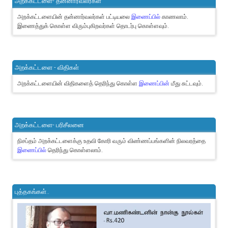
அறக்கட்டளை- தன்னார்வலர்கள்
அறக்கட்டளையின் தன்னார்வலர்கள் பட்டியலை
இணைப்பில்
காணலாம்.
இணைத்துக் கொள்ள விரும்புகிறவர்கள் தொடர்பு கொள்ளவும்.
அறக்கட்டளை - விதிகள்
அறக்கட்டளையின் விதிகளைத் தெரிந்து கொள்ள
இணைப்பின்
மீது சுட்டவும்.
அறக்கட்டளை- பரிசீலனை
நிசப்தம் அறக்கட்டளைக்கு உதவி கோரி வரும் விண்ணப்பங்களின் நிலவரத்தை
இணைப்பில்
தெரிந்து கொள்ளலாம்.
புத்தகங்கள்..