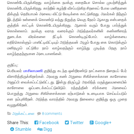
கொண்டேயிருக்கிறது. வாழ்க்கை நமக்கு எதையோ சொல்ல முயற்சித்துக்
கொண்டேயிருக்கிறது. காற்றில் சுழற்றி வீசப்படுகிற சிறகைப் போல மனிதனை
திக்குத் தெரியாமல் அலைய விட்டு வேடிக்கை காட்டுகிறது. அவர்கள் நிற்கும்
இடத்தில் உன்னைக் கொண்டு வந்து நிறுத்த வெகு நேரம் ஆகாது என்பதைக்
குத்திக் காட்டிக் கொண்டேயிருக்கிறது. ஆனால் வரும் போது பார்த்துக்
கொள்ளலாம். நமக்கு வராத வரைக்கும் அடுத்தவர்களின் கண்ணீரைத்
துடைக்க விரல்களை நீட்டிக் கொண்டிருப்போம். வாழ்க்கையை
எதிர்கொள்ளும் பாஸிட்டிவிட்டியும் அடுத்தவன் அழும் போது கை கொடுக்கும்
மனிதமும் மட்டுமே நாம் வாழ்வதற்கும் வாழ்ந்து முடித்த பிறகு நாம்
வாழ்ந்ததற்குமான அடையாளங்கள்.
குறிப்பு:
பெரியவர்
மாசிலாமணி
குறித்து கடந்த ஒன்றிரண்டு நாட்களாக நிறையப் பேர்
விசாரித்திருக்கிறார்கள். அவரது கண் அறுவை சிகிச்சைக்கான காசோலை
அனுப்பி வைக்கப்பட்டுவிட்டது. இன்று திருப்பூர் அரவிந்த் மருத்துவமனையில்
காசோலை ஒப்படைக்கப்பட்டுவிடும். ரத்தத்தின் சர்க்கரை அளவைப்
பொறுத்து அறுவை சிகிச்சைக்கான ஏற்பாடுகள் உடனடியாக செய்யப்படும்
என நம்புகிறேன். அடுத்த வாரத்தில் அவரது நிலைமை குறித்து ஒரு முறை
எழுதுகிறேன்.
அறக்கட்டளை
8 comments
Share This:
Facebook
Twitter
Google+
Stumble
Digg