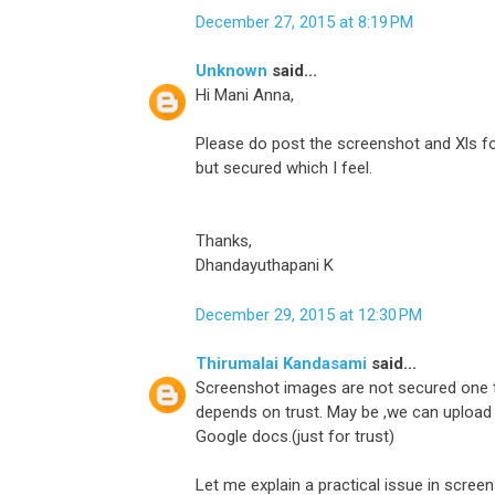
December 27, 2015 at 8:19 PM
Unknown
said...
Hi Mani Anna,
Please do post the screenshot and Xls for
but secured which I feel.
Thanks,
Dhandayuthapani K
December 29, 2015 at 12:30 PM
Thirumalai Kandasami
said...
Screenshot images are not secured one too.
depends on trust. May be ,we can upload 
Google docs.(just for trust)
Let me explain a practical issue in screen