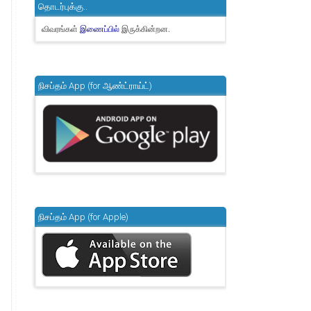
தொடர்புக்கு..
விவரங்கள்
இருக்கின்றன.
இணைப்பில்
நிசப்தம் App (for ஆண்ட்ராய்ட்)
நிசப்தம் App (for Apple)