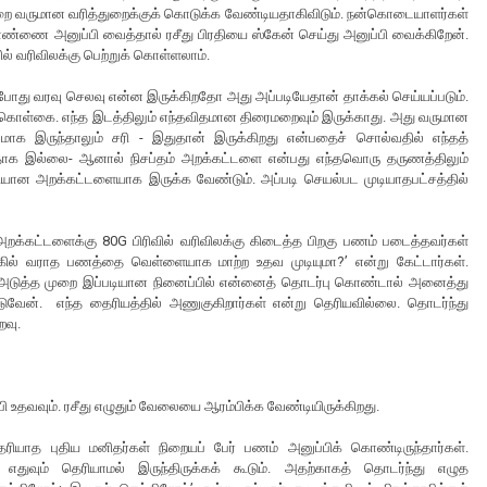
ஒன்றை வருமான வரித்துறைக்குக் கொடுக்க வேண்டியதாகிவிடும். நன்கொடையாளர்கள்
 எண்ணை அனுப்பி வைத்தால் ரசீது பிரதியை ஸ்கேன் செய்து அனுப்பி வைக்கிறேன்.
ல் வரிவிலக்கு பெற்றுக் கொள்ளலாம்.
போது வரவு செலவு என்ன இருக்கிறதோ அது அப்படியேதான் தாக்கல் செய்யப்படும்.
ொள்கை. எந்த இடத்திலும் எந்தவிதமான திரைமறைவும் இருக்காது. அது வருமான
மாக இருந்தாலும் சரி - இதுதான் இருக்கிறது என்பதைச் சொல்வதில் எந்தத்
தாக இல்லை- ஆனால் நிசப்தம் அறக்கட்டளை என்பது எந்தவொரு தருணத்திலும்
யான அறக்கட்டளையாக இருக்க வேண்டும். அப்படி செயல்பட முடியாதபட்சத்தில்
றக்கட்டளைக்கு 80G பிரிவில் வரிவிலக்கு கிடைத்த பிறகு பணம் படைத்தவர்கள்
்கில் வராத பணத்தை வெள்ளையாக மாற்ற உதவ முடியுமா?’ என்று கேட்டார்கள்.
 அடுத்த முறை இப்படியான நினைப்பில் என்னைத் தொடர்பு கொண்டால் அனைத்து
ிடுவேன். எந்த தைரியத்தில் அணுகுகிறார்கள் என்று தெரியவில்லை. தொடர்ந்து
ைவு.
உதவவும். ரசீது எழுதும் வேலையை ஆரம்பிக்க வேண்டியிருக்கிறது.
யாத புதிய மனிதர்கள் நிறையப் பேர் பணம் அனுப்பிக் கொண்டிருந்தார்கள்.
எதுவும் தெரியாமல் இருந்திருக்கக் கூடும். அதற்காகத் தொடர்ந்து எழுத