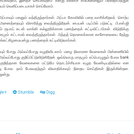
ய்கிறோம்; இதைச் செய்கிறோம்’ என்று எல்லாச் சமயங்களிலும் பிரஸ்தாபித்துக்
ம் வெளிப்படையாகச் செய்வோம்.
ப்பாவும் மகனும் வந்திருந்தார்கள். அப்பா கோவிலில் பறை வாசிக்கிறவர். சொற்ப
ைத்தையும் விசாரித்து வைத்திருந்தேன். பையன் படிப்பில் படுசுட்டி. பி.எஸ்.ஜி
ம் ரூபாய் கடன் வாங்கி கல்லூரிக்கான பணத்தைக் கட்டிவிட்டார்கள். விடுதிக்கு
 இன்னமும் கட்டாமல் வைத்திருந்தார்கள். அந்தத் தொகைக்கான காசோலையை நேற்று
ிங்கட்கிழமையன்று பணத்தைக் கட்டிவிடுவார்கள்.
்யும் போது அவ்வப்போது எழுதிவிடலாம். மழை நிவாரண வேலைகள் பின்னணியில்
வ்வப்போது குறிப்பிட்டுவிடுகிறேன். ஒவ்வொரு மாதமும் எப்பொழுதும் போல bank
ை குறித்தான வேலைகளை மட்டுமே தொடர்ச்சியாக எழுத வேண்டியதில்லை என
ு போல. நாம் பேசுவதற்கும் விவாதிக்கவும் நிறைய செய்திகள் இருக்கின்றன.
ஒன்று.
le+
Stumble
Digg