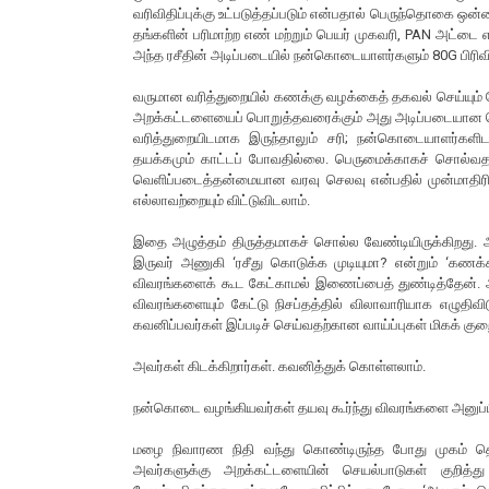
வரிவிதிப்புக்கு உட்படுத்தப்படும் என்பதால் பெருந்தொகை 
தங்களின் பரிமாற்ற எண் மற்றும் பெயர் முகவரி, PAN அட்டை
அந்த ரசீதின் அடிப்படையில் நன்கொடையாளர்களும் 80G பிரிவி
வருமான வரித்துறையில் கணக்கு வழக்கைத் தகவல் செய்யும் 
அறக்கட்டளையைப் பொறுத்தவரைக்கும் அது அடிப்படையான க
வரித்துறையிடமாக இருந்தாலும் சரி; நன்கொடையாளர்களிட
தயக்கமும் காட்டப் போவதில்லை. பெருமைக்காகச் சொல்வ
வெளிப்படைத்தன்மையான வரவு செலவு என்பதில் முன்மாதிரி
எல்லாவற்றையும் விட்டுவிடலாம்.
இதை அழுத்தம் திருத்தமாகச் சொல்ல வேண்டியிருக்கிறது. அ
இருவர் அணுகி ‘ரசீது கொடுக்க முடியுமா? என்றும் ‘கணக
விவரங்களைக் கூட கேட்காமல் இணைப்பைத் துண்டித்தேன்.
விவரங்களையும் கேட்டு நிசப்தத்தில் விலாவாரியாக எழுதிவ
கவனிப்பவர்கள் இப்படிச் செய்வதற்கான வாய்ப்புகள் மிகக் குற
அவர்கள் கிடக்கிறார்கள். கவனித்துக் கொள்ளலாம்.
நன்கொடை வழங்கியவர்கள் தயவு கூர்ந்து விவரங்களை அனுப்பி 
மழை நிவாரண நிதி வந்து கொண்டிருந்த போது முகம் தெரி
அவர்களுக்கு அறக்கட்டளையின் செயல்பாடுகள் குறித்து 