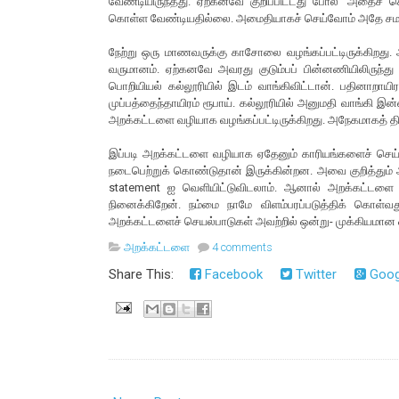
வேண்டியிருந்தது. ஏற்கனவே குறிப்பிட்டது போல ‘அதைச் செ
கொள்ள வேண்டியதில்லை. அமைதியாகச் செய்வோம் அதே சமய
நேற்று ஒரு மாணவருக்கு காசோலை வழங்கப்பட்டிருக்கிறது. அ
வருமானம். ஏற்கனவே அவரது குடும்பப் பின்னணியிலிருந்து அன
பொறியியல் கல்லூரியில் இடம் வாங்கிவிட்டான். பதினாறாயிர
முப்பத்தைந்தாயிரம் ரூபாய். கல்லூரியில் அனுமதி வாங்கி
அறக்கட்டளை வழியாக வழங்கப்பட்டிருக்கிறது. அநேகமாகத் த
இப்படி அறக்கட்டளை வழியாக ஏதேனும் காரியங்களைச் செய
நடைபெற்றுக் கொண்டுதான் இருக்கின்றன. அவை குறித்தும் அ
statement ஐ வெளியிட்டுவிடலாம். ஆனால் அறக்கட்டள
நினைக்கிறேன். நம்மை நாமே விளம்பரப்படுத்திக் கொள்வத
அறக்கட்டளைச் செயல்பாடுகள் அவற்றில் ஒன்று- முக்கியமான 
அறக்கட்டளை
4 comments
Share This:
Facebook
Twitter
Goog