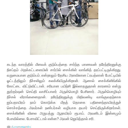
கடந்த வாரத்தில் மீனவக் குடும்பத்தை சார்ந்த மாணவன் நரேந்திரனுக்கு
நிசப்தம் அறக்கட்டளையின் சார்பில் சைக்கிள் வாங்கித் தரப்பட்டிருக்கிறது.
வறுமையான குடும்பம். என்றாலும் தேசிய அளவிலான ட்ரயத்லான் போட்டியில்
ஓட்டத்திலும் நீச்சலிலும் கலக்கியிருக்கிறான். ஆனால் சைக்கிளிங்கில்
கோட்டை விட்டுவிட்டான். சரியான பயிற்சி இல்லாததுதான் காரணம் என்று
தூர்தர்ஷன் செய்தி வாசிப்பாளர் அருள்மொழி பேசினார். அருள்மொழியும்
நீச்சல் வீராங்கனைதான். நரேந்திரனுக்கு மிதிவண்டி வாங்குவதற்காக
ஐம்பதாயிரம் நாம் கொடுக்க மீதத் தொகை பதினைந்தாயிரத்துச்
சொச்சத்தை அவர்கள் நண்பர்கள் வழியாக தயார் செய்திருக்கிறார்கள்.
சைக்கிளின் விலை அறுபத்து ஆறாயிரம் ரூபாய். அவனிடம் இன்னமும்
பேசவில்லை. பேசாவிட்டால் என்ன? அவன் ஜெயித்தால் சரி.
6 comments