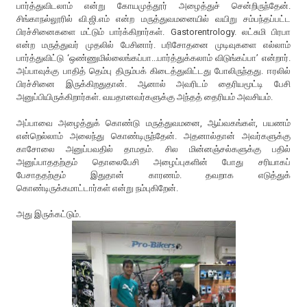
பார்த்துவிடலாம் என்று கோயமுத்தூர் அழைத்துச் சென்றிருந்தேன்.
சிங்காநல்லூரில் வி.ஜி.எம் என்ற மருத்துவமனையில் வயிறு சம்பந்தப்பட்ட
பிரச்சினைகளை மட்டும் பார்க்கிறார்கள். Gastorentrology. லட்சுமி பிரபா
என்ற மருத்துவர் முதலில் பேசினார். பரிசோதனை முடிவுகளை எல்லாம்
பார்த்துவிட்டு ‘ஒண்ணுமில்லைங்கப்பா...பார்த்துக்கலாம் விடுங்கப்பா’ என்றார்.
அப்பாவுக்கு பாதித் தெம்பு திரும்பக் கிடைத்துவிட்டது போலிருந்தது. ஈரலில்
பிரச்சினை இருக்கிறதுதான். ஆனால் அவரிடம் தைரியமூட்டி பேசி
அனுப்பியிருக்கிறார்கள். வயதானவர்களுக்கு அந்தத் தைரியம் அவசியம்.
அப்பாவை அழைத்துக் கொண்டு மருத்துவமனை, ஆய்வகங்கள், பயணம்
என்றெல்லாம் அலைந்து கொண்டிருந்தேன். அதனால்தான் அவர்களுக்கு
காசோலை அனுப்பவதில் தாமதம். சில மின்னஞ்சல்களுக்கு பதில்
அனுப்பாததற்கும் தொலைபேசி அழைப்புகளின் போது சரியாகப்
பேசாததற்கும் இதுதான் காரணம். தவறாக எடுத்துக்
கொண்டிருக்கமாட்டார்கள் என்று நம்புகிறேன்.
அது இருக்கட்டும்.