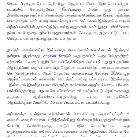
செலவு பிடிக்கும் போல் தெரிகிறது. அந்தப் பள்ளியை அறம் செய விரும்பு
பட்டியலில் சேர்த்திருதேன். இப்பொழுது அதில் ஒரு மாற்றம்.
இங்கிலாந்துக்காரர்கள் கொடுக்கும் பணத்தை மொத்தமாக இந்தப் பள்ளிக்கு
கொடுத்துவிடலாம். கூரை அமைத்தது போக மீதப் பணம் இருந்தால் அதையும்
அந்தப் பள்ளியின் நூலகத்திற்கு என்று ஒதுக்கிவிடலாம். இந்தப் பள்ளிக்கான
நல்ல காரியத்தை இங்கிலாந்துக்காரர்கள் செய்ததாக இருக்கட்டும். யார்
செய்தால் என்ன? நல்லது நடந்தால் சரிதான்.
இதைச் சொல்லிவிட்டு இன்னொரு விஷயத்தைச் சொல்லாமல் இருந்தால்
நன்றாக இருக்காது.
சார்லஸ்
மீண்டும் அறுபதாயிரம் அனுப்பியிருக்கிறார்.
ஏற்கனவே அவரைப் பற்றிச் சொல்லியிருக்கிறேன். அவ்வப்போது ஐம்பதாயிரம்,
அறுபதாயிரம், ஒரு லட்சம் என்று அனுப்பக் கூடிய மனிதர். பல லட்சங்களைக்
கொடுத்திருக்கிறார். அவர் அனுப்பிய பணத்தையும் சேர்த்து இப்பொழுது
அறக்கட்டளையின் கணக்கில் கிட்டத்தட்ட எட்டு லட்ச ரூபாய் இருக்கிறது.
இன்னமும் இரண்டு பயனாளிகளுக்கு காசோலை அனுப்ப வேண்டிய வேலை
பாக்கியிருக்கிறது. ஏற்கனவே விவரங்கள் சரிபார்க்கப்பட்டு அவர்களுக்குத்
தருவதாக உறுதியளிக்கப்பட்டிருக்கிறது. கடந்த வாரத்திலேயே
அனுப்பியிருக்க வேண்டும். ஆனால் ரொம்பவும் தாமதமாகிவிட்டது.
அப்பாவுக்கு உடல்நிலை சரியில்லாமல் போய்விட்டது. ஹெபாட்டிட்டிஸ் சி
வைரஸ். வைரஸ் ஈரலை பாதித்திருக்கிறது. பெங்களூரில் மருத்துவர்கள் நாம்
கேட்கிற கேள்விகளுக்கு மட்டும் பதில் சொல்கிறார்கள். ஒரு
மருத்துவமனையில் ஸ்கேன் செய்வதற்காகச் சென்றிருந்தோம். அப்பா உள்ளே