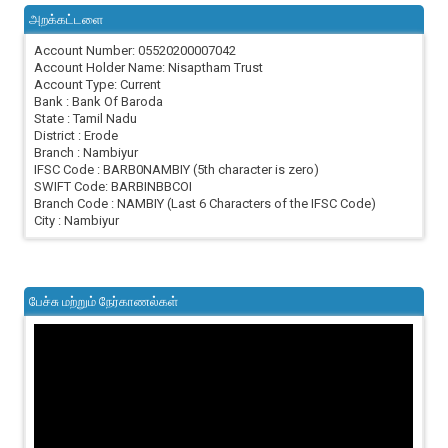
அறக்கட்டளை
Account Number: 05520200007042
Account Holder Name: Nisaptham Trust
Account Type: Current
Bank : Bank Of Baroda
State : Tamil Nadu
District : Erode
Branch : Nambiyur
IFSC Code : BARB0NAMBIY (5th character is zero)
SWIFT Code: BARBINBBCOI
Branch Code : NAMBIY (Last 6 Characters of the IFSC Code)
City : Nambiyur
பேச்சு மற்றும் நேர்காணல்கள்