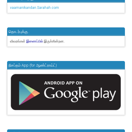
vaamanikandan.Sarahah.com
தொடர்புக்கு..
விவரங்கள்
இருக்கின்றன.
இணைப்பில்
நிசப்தம் App (for ஆண்ட்ராய்ட்)