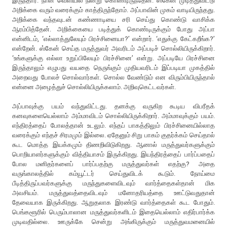
இருந்தார். நான் வெளியில் நின்று கொண்டிருந்தேன். ஸ்கேன் முடித்துவிட்டு
அறிக்கை வரும் வரைக்கும் காத்திருந்தோம். அப்பாவின் முகம் வாடியிருந்தது.
அறிக்கை வந்தவுடன் கண்ணாடியை சரி செய்து கொண்டு வாசிக்க
ஆரம்பித்தேன். அறிக்கையை படித்துக் கொண்டிருக்கும் போது அப்பா
என்னிடம், ‘எல்லாத்துலேயும் பிரச்சினையா?’ என்றார். ‘எதுக்கு கேட்கறீங்க?’
என்றேன். ஸ்கேன் செய்த மருத்துவர் அவரிடம் அப்படிச் சொல்லியிருக்கிறார்.
‘உங்களுக்கு எல்லா உறுப்பிலேயும் பிரச்சினை’ என்று. அப்படியே பிரச்சினை
இருந்தாலும் எழுபது வயதை நெருங்கும் முதியவரிடம் இப்படியா முகத்தில்
அறைவது போலச் சொல்வார்கள். சொல்ல வேண்டும் என விரும்பியிருந்தால்
என்னை அழைத்துச் சொல்லியிருக்கலாம். அறிவுகெட்டவர்கள்.
அப்பாவுக்கு பயம் வந்துவிட்டது. தனக்கு வருகிற கூடிய விபரீதக்
கனவுகளையெல்லாம் அம்மாவிடம் சொல்லியிருக்கிறார். அம்மாவுக்கும் பயம்.
எந்திரத்தைப் போலத்தான் உடலும். எந்தப் பாகத்திலும் பிரச்சினையில்லாத
வரைக்கும் எந்தச் சிரமமும் இல்லை. ஏதேனும் சிறு பாகம் குதர்க்கம் செய்தால்
கூட மொத்த இயக்கமும் திணறிவிடுகிறது. ஆனால் மருத்துவர்களுக்கும்
பொறியாளர்களுக்கும் வித்தியாசம் இருக்கிறது. இயந்திரத்தைப் பார்ப்பதைப்
போல மனிதர்களைப் பார்ப்பதற்கு மருத்துவர்கள் எதற்கு? அதை
வருங்காலத்தில் கம்யூட்டர் செய்துவிடக் கூடும். நோய்மை
பீடித்திருப்பவர்களுக்கு மருந்துகளைவிடவும் வார்த்தைகள்தான் மிக
அவசியம். மருத்துவத்தைவிடவும் மனோதரியத்தை ஊட்டுவதுதான்
தேவையாக இருக்கிறது. ஆறுதலாக இரண்டு வார்த்தைகள் கூட போதும்.
பெங்களூரில் பெரும்பாலான மருத்துவர்களிடம் இதையெல்லாம் எதிர்பார்க்க
முடிவதில்லை. ஊருக்கே சென்று அங்கிருக்கும் மருத்துவமனையில்