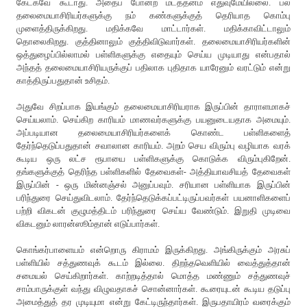
கேட்கவே கூடாது. அதைப் போன்ற மடத்தனம் எதுவுமேயில்லை. பல
தலைமையாசிரியர்களுக்கு நம் கண்களுக்குத் தெரியாத கொம்பு
முளைத்திருக்கிறது. மதிக்கவே மாட்டார்கள். மதிக்காவிட்டாலும்
தொலைகிறது. குத்தினாலும் குத்திவிடுவார்கள். தலைமையாசிரியர்களின்
ஒத்துழைப்பில்லாமல் பள்ளிகளுக்கு எதையும் செய்ய முடியாது என்பதால்
அந்தத் தலைமையாசிரியருக்குப் பதிலாக புதிதாக யாரேனும் வரட்டும் என்று
காத்திருப்பதுதான் உசிதம்.
அதுவே சிறப்பாக இயங்கும் தலைமையாசிரியராக இருப்பின் தாராளமாகச்
செய்யலாம். செய்கிற காரியம் மாணவர்களுக்கு பயனுடையதாக அமையும்.
அப்படியான தலைமையாசிரியர்களைக் கொண்ட பள்ளிகளைத்
தேர்ந்தெடுப்பதுதான் சவாலான காரியம். அறம் செய விரும்பு வழியாக வரக்
கூடிய ஒரு லட்ச ரூபாயை பள்ளிகளுக்கு கொடுக்க விரும்புகிறேன்.
தங்களுக்குத் தெரிந்த பள்ளிகளில் தேவைகள்- அத்தியாவசியத் தேவைகள்
இருப்பின் - ஒரு மின்னஞ்சல் அனுப்பவும். சரியான பள்ளியாக இருப்பின்
பரிந்துரை செய்துவிடலாம். தேர்ந்தெடுக்கப்பட்டிருப்பவர்கள் பயனாளிகளைப்
பற்றி விகடன் குழுமத்திடம் பரிந்துரை செய்ய வேண்டும். இறுதி முடிவை
விகடனும் லாரன்ஸூம்தான் எடுப்பார்கள்.
கொங்கர்பாளையம் என்றொரு கிராமம் இருக்கிறது. அங்கிருக்கும் அரசுப்
பள்ளியில் சத்துணவுக் கூடம் இல்லை. திறந்தவெளியில் வைத்துத்தான்
சமையல் செய்கிறார்கள். காற்றடித்தால் மொத்த மண்ணும் சத்துணவுச்
சாம்பாருக்குள் வந்து விழுவதாகச் சொன்னார்கள். கூரையுடன் கூடிய தடுப்பு
அமைத்துத் தர முடியுமா என்று கேட்டிருந்தார்கள். இருபதாயிரம் வரைக்கும்