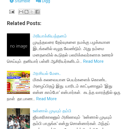
Stumble
Digg
Related Posts:
அயோக்கியத்தனம்
முடிந்தவரை தேர்வுகளை நமக்கு பழக்கமான
இடங்களில் எழுத வேண்டும். அது நம்மை
மனதளவில் கூடுதல் பலமிக்கவர்களாக உணரச்
செய்யும். தனியார் பள்ளி ஆசிரியர்களிடம்…
Read More
அரசியல் மேடை
மிகக் கலவையான பெயர்களைக் கொண்ட
அழைப்பிதழ் இது. யாரிடம் காட்டினாலும் 'இது
என்ன காம்போ' என்பார்கள். கடந்த வாரத்தில் ஒரு
நாள் தா.பாண…
Read More
உன்னால் முடியும் தம்பி
ஜீவகரிகாலனும் அகிலாவும் 'உன்னால் முடியும்
தம்பி பாருங்க' என்று சொன்னார்கள். அந்தப்