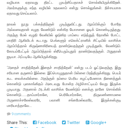
வழியாக ஏதாவது திரட்ட முயற்சிப்பதாகச் சொல்லியிருக்கிறேன்.
அவர்களுக்கு எந்த வழியில் உதவலாம் என்று சொல்லுங்கள். நிச்சயமாக
ஏதாவது செய்யலாம்.
நாவல் நூறு பக்கத்திற்குள் முடிந்துவிட்டது. ஆரம்பிக்கும் போதே
அவ்வளவுதான் எழுத வேண்டும் என்கிற யோசனை ஓடிக் கொண்டிருந்தது.
அதற்கு மேல் எழுதி வேலியில் ஓடுகிற பாம்பை எடுத்துத் தோளில் போட்ட
மாதிரி ஆகிவிடக் கூடாது. பெங்களூர் எலெக்ட்ரானிக் சிட்டியில் வாசிக்க
ஆரம்பித்தால் கிருஷ்ணகிரியைத் தாண்டுவதற்குள் முடித்துவிட வேண்டும்.
கோயம்பேட்டில் ஆரம்பித்தால் ஸ்ரீபெரும்புதூர் தாண்டுவதற்குள். அதுதான்
ஐடியா. அப்படியே ஆகியிருக்கிறது.
‘அதைச் சாதித்தேன்..இதைச் சாதித்தேன்’ என்று படம் ஓட்டுவதற்கு இது
சரியான தருணம் இல்லை. இப்பொழுதுதான் பிள்ளை பிறந்திருக்கிறது. பெயர்
கூட வைக்கவில்லை. அதற்குள் நம்மை பெரிய கழட்டிமேனாக நினைத்துக்
கொண்டு புளகாங்கிதம் அடைவது போன்ற அழிச்சாட்டியம் வேறு இருக்க
முடியாது. அதனால் அடக்கி வாசிக்க வேண்டும் எனக்கு நானே சொல்லிக்
கொண்டு.......தாய்மார்களே, பெரியோர்களே, திருவண்ணாமலை
அருணாச்சலேஸ்வரரே, பவானி சங்கமேஸ்வரரே, இருக்கன்குடி
மாரியாத்தாவே...
9 comments
Share This:
Facebook
Twitter
Google+