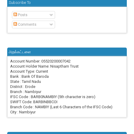
Subscribe To
Posts
Comments
அறக்கட்டளை
Account Number: 05520200007042
Account Holder Name: Nisaptham Trust
Account Type: Current
Bank : Bank Of Baroda
State : Tamil Nadu
District : Erode
Branch : Nambiyur
IFSC Code : BARB0NAMBIY (5th character is zero)
SWIFT Code: BARBINBBCOI
Branch Code : NAMBIY (Last 6 Characters of the IFSC Code)
City : Nambiyur