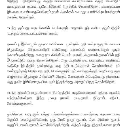
அடுத்த பத்தொன்பது அத்தியாயங்களை சுவாரசியமாக எழுத வேண்டும்
என்பதுதான் சவால். ஓகே. இதோடு நிறுத்திக் கொள்கிறேன். சுவாரஸியமா
இல்லையா என்பதையெல்லாம் நான் அளக்கக் கூடாது. வாசிக்கிறவர்கள்தான்
சொல்ல வேண்டும்.
கடந்த முப்பது வருடங்களில் பெங்களூர் மாநகரம் ஓர் எளிய குடும்பத்தில்
நடத்தும் பகடையாட்டம்தான் களம்.
தலைப்பு இன்னமும் முடிவாகவில்லை. மூன்றாம் நதி என்ற ஒரு யோசனை
இருக்கிறது. அந்தர்வாகினி என்றொரு தலைப்பும் மண்டைக்குள் ஓடிக்
கொண்டிருக்கிறது. கதை நாயகியின் பெயர் பவானி. அதனால் தலைப்பில் நதி
இருக்கட்டும் என்று நினைக்கிறேன். அது மட்டுமில்லை. பவானியும் காவிரியும்
கூடுகிற இடத்தில் மூன்றாவது ஒரு நதி கூடுவதாகச் சொல்வார்கள். நம்
கண்ணுக்குத் தெரியாத நதி. பெங்களூரில் நம் கண்ணுக்குத் தெரியாத ஒரு
வாழ்க்கை இருக்கும் அல்லவா? அதைப் பேசுவதால் அப்படியொரு நினைப்பு.
அது தவிர இன்னொரு விஷயமும் இருக்கிறது. அதைப் பிறகு சொல்கிறேன்.
கடந்த இரண்டு வருடங்களாக நிசப்தத்தில் எழுதியவைதான் புத்தக வடிவில்
வந்திருக்கின்றன. இந்த முறை நாவல். ரவுடிதான். ஜீப்தான். ஏறிவிட
வேண்டியதுதான்.
ஒவ்வொரு வருடமும் பத்து புத்தகங்களுக்கான பணத்தை சரவண பாபு
அனுப்பி வைத்துவிடுகிறார். ஒரு பிரதி நூறு ரூபாய். ஆக ஆயிரம் ரூபாய்
அனுப்பி வைப்பதாகச் சொல்லியிருக்கிறார். அந்தப் பத்து புத்தகங்களை நான்