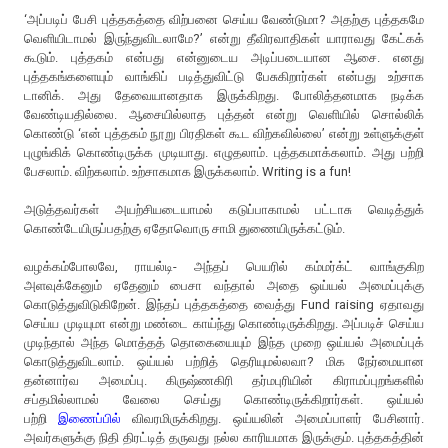
‘அப்படிப் பேசி புத்தகத்தை விற்பனை செய்ய வேண்டுமா? அதற்கு புத்தகமே
வெளியிடாமல் இருந்துவிடலாமே?’ என்று தீவிரவாதிகள் யாராவது கேட்கக்
கூடும். புத்தகம் என்பது என்னுடைய அடிப்படையான ஆசை. எனது
புத்தகங்களையும் வாங்கிப் படித்துவிட்டு பேசுகிறார்கள் என்பது உற்சாக
டானிக். அது தேவையானதாக இருக்கிறது. போலித்தனமாக நடிக்க
வேண்டியதில்லை. ஆசையில்லாத புத்தன் என்று வெளியில் சொல்லிக்
கொண்டு ‘என் புத்தகம் நூறு பிரதிகள் கூட விற்கவில்லை’ என்று உள்ளுக்குள்
புழுங்கிக் கொண்டிருக்க முடியாது. எழுதலாம். புத்தகமாக்கலாம். அது பற்றி
பேசலாம். விற்கலாம். உற்சாகமாக இருக்கலாம். Writing is a fun!
அடுத்தவர்கள் அயற்சியடையாமல் கடுப்பாகாமல் பட்டாசு வெடித்துக்
கொண்டேயிருப்பதற்கு ஏதோவொரு சாமி துணையிருக்கட்டும்.
வழக்கம்போலவே, ராயல்டி- அந்தப் பெயரில் கம்மர்க்ட் வாங்குகிற
அளவுக்கேனும் ஏதேனும் பைசா வந்தால் அதை ஒய்யல் அமைப்புக்கு
கொடுத்துவிடுகிறேன். இந்தப் புத்தகத்தை வைத்து Fund raising ஏதாவது
செய்ய முடியுமா என்று மண்டை காய்ந்து கொண்டிருக்கிறது. அப்படிச் செய்ய
முடிந்தால் அந்த மொத்தத் தொகையையும் இந்த முறை ஒய்யல் அமைப்புக்
கொடுத்துவிடலாம். ஒய்யல் பற்றித் தெரியுமல்லவா? மிக நேர்மையான
தன்னார்வ அமைப்பு. கிருஷ்ணகிரி தர்மபுரியின் கிராமப்புறங்களில்
சப்தமில்லாமல் வேலை செய்து கொண்டிருக்கிறார்கள். ஒய்யல்
பற்றி
இணைப்பில்
விவரமிருக்கிறது. ஒய்யலின் அமைப்பாளர் பேசினார்.
அவர்களுக்கு நிதி திரட்டித் தருவது நல்ல காரியமாக இருக்கும். புத்தகத்தின்