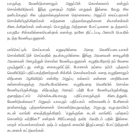
யாருக்கு வேண்டுமானாலும் அனுப்பிக் கொள்ளலாம் என்றும்
சொல்லிவிடுவார். இந்த முறையும் அதில் மாறுதல் இல்லை. வேறு சில
நண்பர்களும் சில புத்தகங்களுக்கான தொகையை அனுப்பி வைப்பதாகச்
சொல்லியிருக்கிறார்கள். எத்தனை புத்தகங்களுக்கான ஸ்பான்ஸர்கள்
கிடைக்கிறார்கள் என்பதைப் பொறுத்து அத்தனை போட்டிகளை நடத்தலாம்.
யாருமே சிக்கவில்லையென்றால் எனக்கு நானே திட்டப்படி பினாமி பெயரில்
நடத்த வேண்டியதுதான்.
மார்கெட்டிங் செய்யாமல் எதுவுமில்லை. அதை வெளிப்படையாகச்
சொல்லிவிட்டுச் செய்வதில் தயக்கமுமில்லை. இங்கு அவனவன் கையூன்றி
அவனவன் பிழைத்துக் கொள்ள வேண்டியதுதான். எழுதியதோடு நம் வேலை
முடிந்துவிட்டது என்று கைகழுவிட்டுப் போனால் நம்மை நம்பி புத்தகம்
வெளியிடும் பதிப்பகத்தினர்தான் சிக்கிக் கொள்வார்கள். எதை எழுதினாலும்
விற்பனை ஆகிவிடும் என்கிற அதுப்பு எல்லாம் என்னை மாதிரியான
சுள்ளான்களுக்கு அவசியமேயில்லை. எழுதியதை வெளியில் சொல்ல
வேண்டியிருக்கிறது. விற்பதற்கு அதைப் பற்றி பேச வேண்டியிருக்கிறது.
குறைந்தபட்சம் அச்சுக்கூலியாவது பதிப்பாளருக்குக் கிடைத்துவிட
வேண்டுமல்லவா? அதுவும் யாவரும் பதிப்பகம். கரிகாலனிடம் பேசினால்
நான்கைந்து புத்தகங்களைக் கொண்டுவருவதற்கு அறுபது எழுபதாயிரம்
கடன் வாங்கி வைத்திருக்கிறார். ‘எதுக்குங்க கடன் வாங்கிப் புஸ்தகம்
கொண்டு வர்றீங்க?’ என்றால் சிரிப்பதைத் தவிர அவரிடம் பதில் இல்லை.
மாதச் சம்பளக்காரர்கள். நஷ்டம் வந்தால் கையில் இருப்பதைப் போட்டுத்தான்
கடனைக் கட்டுவார்கள்.