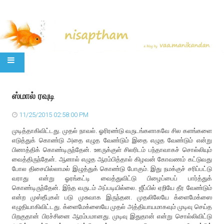
SKIP TO CONTENT
ஸ்மால் ரவுடி
11/25/2015 02:58:00 PM
முடித்தாகிவிட்டது. முதல் நாவல். ஓரிரண்டு வருடங்களாகவே சில களங்களை
எடுத்துக் கொண்டு அதை எழுத வேண்டும் இதை எழுத வேண்டும் என்று
பினாத்திக் கொண்டிருந்தேன். ஊருக்குள் சிலரிடம் பந்தாவாகச் சொல்லியும்
வைத்திருந்தேன். ஆனால் எழுத ஆரம்பித்தால் கிழவன் கோவணம் கட்டுவது
போல திசையில்லாமல் இழுத்துக் கொண்டு போகும். இது நமக்குச் சரிப்பட்டு
வராது என்று ஓரங்கட்டி வைத்துவிட்டு பிழைப்பைப் பார்த்துக்
கொண்டிருந்தேன். இந்த வருடம் அப்படியில்லை. ஜீப்பில் ஏறியே தீர வேண்டும்
என்ற முஸ்தீபுகள் படு முசுவாக இருந்தன. முதலிலேயே க்ளைமேக்ஸை
எழுதியாகிவிட்டது. க்ளைமேக்ஸையே முதல் அத்தியாயமாகவும் முடிவு செய்த
பிறகுதான் பிரச்சினை ஆரம்பமானது. முடிவு இதுதான் என்று சொல்லிவிட்டு