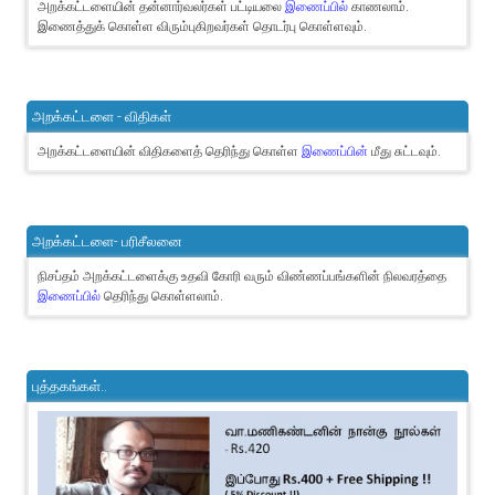
அறக்கட்டளையின் தன்னார்வலர்கள் பட்டியலை
இணைப்பில்
காணலாம்.
இணைத்துக் கொள்ள விரும்புகிறவர்கள் தொடர்பு கொள்ளவும்.
அறக்கட்டளை - விதிகள்
அறக்கட்டளையின் விதிகளைத் தெரிந்து கொள்ள
இணைப்பின்
மீது சுட்டவும்.
அறக்கட்டளை- பரிசீலனை
நிசப்தம் அறக்கட்டளைக்கு உதவி கோரி வரும் விண்ணப்பங்களின் நிலவரத்தை
இணைப்பில்
தெரிந்து கொள்ளலாம்.
புத்தகங்கள்..