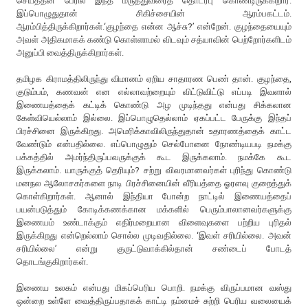
செய்ததன் பேரில் இந்த மருத்துவரைத் தொடர்பு கொண்டிருக்கிறார்.
இப்பொழுதுதான் சிகிச்சையின் ஆரம்பகட்டம்.
ஆரம்பித்திருக்கிறார்கள்.‘குழந்தை என்ன ஆச்சு?’ என்றேன். குழந்தையையும்
அவள் அதிகமாகக் கண்டு கொள்ளாமல் விடவும் சத்யாவின் பெற்றோர்களிடம்
அனுப்பி வைத்திருக்கிறார்கள்.
தமிழக கிராமத்திலிருந்து விமானம் ஏறிய சாதாரண பெண் தான். குழந்தை,
குடும்பம், கணவன் என எல்லாவற்றையும் விட்டுவிட்டு எப்படி இவளால்
இணையத்தைக் கட்டிக் கொண்டு அழ முடிந்தது என்பது சிக்கலான
கேள்வியெல்லாம் இல்லை. இப்பொழுதெல்லாம் ஏகப்பட்ட பேருக்கு இந்தப்
பிரச்சினை இருக்கிறது. அமெரிக்காவிலிருந்துதான் உதாரணத்தைக் காட்ட
வேண்டும் என்பதில்லை. எப்பொழுதும் செல்போனை நோண்டியபடி நமக்கு
பக்கத்தில் அமர்ந்திருப்பவருக்குக் கூட இருக்கலாம். நமக்கே கூட
இருக்கலாம். யாருக்குத் தெரியும்? சற்று விவரமானவர்கள் புரிந்து கொண்டு
மனநல ஆலோசகர்களை நாடி பிரச்சினையின் வீரியத்தை ஓரளவு குறைத்துக்
கொள்கிறார்கள். ஆனால் இந்தியா போன்ற நாட்டில் இணையத்தைப்
பயன்படுத்தும் கோடிக்கணக்கான மக்களில் பெரும்பாலானவர்களுக்கு
இணையம் உண்டாக்கும் எதிர்மறையான விளைவுகளை பற்றிய புரிதல்
இருக்கிறது என்றெல்லாம் சொல்ல முடிவதில்லை. ‘இவள் சரியில்லை. அவன்
சரியில்லை’ என்று குருட்டுவாக்கில்தான் சண்டைப் போடத்
தொடங்குகிறார்கள்.
இணைய உலகம் என்பது மிகப்பெரிய பொறி. நமக்கு விருப்பமான வஸ்து
ஒன்றை உள்ளே வைத்திருப்பதாகக் காட்டி நம்மைச் சுற்றி பெரிய வலையைக்