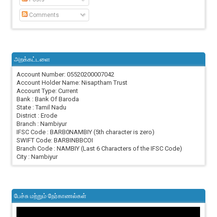
Comments
அறக்கட்டளை
Account Number: 05520200007042
Account Holder Name: Nisaptham Trust
Account Type: Current
Bank : Bank Of Baroda
State : Tamil Nadu
District : Erode
Branch : Nambiyur
IFSC Code : BARB0NAMBIY (5th character is zero)
SWIFT Code: BARBINBBCOI
Branch Code : NAMBIY (Last 6 Characters of the IFSC Code)
City : Nambiyur
பேச்சு மற்றும் நேர்காணல்கள்