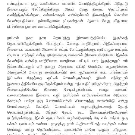
என்பதற்காக ஒரு கணினியை வாங்கிக் கொடுத்திருக்கிறார். அதோடு
இணையமும் சேர்ந்திருக்கிறது. அதன் பிறகு நிறைய தொடர்புகள்
வளர்ந்திருக்கின்றன. கள்ளக்காதல் என்றெல்லாம் நினைத்துக் கொள்ள
வேண்டியதில்லை. நல்லவிதமான நட்புகள்தான். ஆனால் வேறு விதமான
பிரச்சினை ஒன்றை உண்டாகியிருக்கிறது.
நாட்கள் நகர நகர தொடர்ந்து இணையத்திலேயே இருக்கத்
தொடங்கியிருக்கிறாள். கிட்டத்தட்ட போதை மாதிரிதான். அதிகப்படியான
இணையப் பயன்பாடு அவளைக் கட்டிப் போட்டிருக்கிறது. எந்நேரமும் சாட்டிங்,
வீடியோ பார்த்தல் என்று ஏதோவொரு வகையில் இணையத்திலேயே இருக்க
வேண்டும் என்கிற மாதிரியான மனநிலை. வீட்டில் யார் இருந்தாலும் சரி
இல்லாவிட்டாலும் சரி தனது அறையை விட்டு வெளியே வருவதில்லை.
அவளுண்டு அவளது கணினியுண்டு என சூரியனைக் கூட பார்க்காமல்
இப்படியே நேரத்தை ஓட்டிக் கொண்டிருக்கவும் இவள் எந்நேரமும்
இணையத்திலேயே குடியிருக்கிறாள் என்று சத்யா திட்டியிருக்கிறார். அதற்கும்
இணையத்திலேயே தீர்வைத் தேடியிருக்கிறாள். தனது கணவர்
வசைபாடுவதாக இணைய வழி நண்பர்கள் யாரிடமெல்லாமோ அறிவுரை
கோரவும் யாரோ ஒரு போனாம்போக்கி ‘விவாகரத்து வாங்கிவிடு’ என்று
சொன்னதைக் கேட்டுக் கொண்டவள் வழக்கறிஞர்களைத் தேடத்
தொடங்யிருக்கிறாள். அந்தத் தேடல் கூட இணையத்திலேயேதான்
நடந்திருக்கிறது. இவள் ஒரு பக்கம் வழக்கறிஞரைத் தேடவும், சத்யா ஒரு
பக்கம் புலம்பவும் சண்டை நாளுக்கு நாள் அதிகமாகி சத்யாவுக்கும் என்ன
செய்வது என்று தெரியவில்லை. கடைசியில் யாரோ ஒருவர் பரிந்துரை