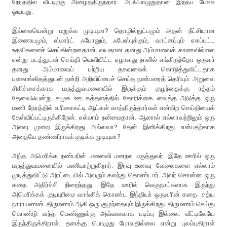
நேரத்தில் வீட்டிற்கு அழைத்திருந்தார். அப்பொழுதுதான் இந்தப் பேச்சு
ஓடியது.
இல்லையென்று மறுக்க முடியுமா? தொழில்நுட்பமும் அதன் நீட்சியான
இணையமும், ஸ்மார்ட் ஃபோனும், ஃபேஸ்புக்கும், வாட்ஸப்பும் ஏகப்பட்ட
உதவிகளைச் செய்கின்றனதான். வயதான தனது அம்மாவைக் காணவில்லை
என்று படத்துடன் செய்தி வெளியிட்ட ஏழாவது நாளில் எங்கிருந்தோ ஒருவர்
தனது அம்மாவைப் பற்றிய தகவலைக் கொடுத்துவிட்டதாக
புளகாங்கிதத்துடன் நன்றி அறிவிப்பைச் செய்த நண்பரைத் தெரியும். அறுவை
சிகிச்சைக்காக மருத்துவமனையில் இருக்கும் குழந்தைக்கு ரத்தம்
தேவையென்று சமூக ஊடகத்தளத்தில் கோரிக்கை வைத்த அடுத்த ஒரு
மணி நேரத்தில் வரிசைகட்டி ஆட்கள் காத்திருந்தார்கள் என்கிற செய்தியைக்
கேள்விப்பட்டிருக்கிறேன். எல்லாம் நன்மைதான். ஆனால் எல்லாவற்றிலும் ஒரு
அளவு முறை இருக்கிறது அல்லவா? தேன் இனிக்கிறது என்பதற்காக
அதையே தண்ணீராகக் குடிக்க முடியுமா?
அந்த அமெரிக்க நண்பரின் மனைவி மனநல மருத்துவர். இதே ஊரில் ஒரு
மருத்துவமனையில் பணியாற்றுகிறார். இரவு உணவு வேலைகளை எல்லாம்
முடித்துவிட்டு அரட்டையில் அவரும் கலந்து கொண்டார். அவர் சொன்ன ஒரு
கதை அதிர்ச்சி நிறைந்தது. இதே ஊரில் வெகுநாட்களாக இருந்து
அமெரிக்கக் குடியுரிமை வாங்கிக் கொண்ட இந்தியர் ஒருவரின் கதை. சத்ய
நாராயணன். திருமணம் ஆகி ஒரு குழந்தையும் இருக்கிறது. திருமணம் செய்து
கொண்டு வந்த பெண்ணுக்கு அவ்வளவாக படிப்பு இல்லை. வீட்டிலேயே
இருந்திருக்கிறாள். தனக்கு பொழுது போவதில்லை என்று புலம்புகிறாள்