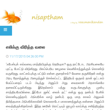
SKIP TO CONTENT
எலிக்கு விரித்த வலை
11/17/2015 04:26:00 PM
‘ஃபேஸ்புக் எவ்வளவு மாத்தியிருக்கு தெரியுமா? ஒரு நாட்டோட அரசியலையே
புரட்டி போட்டு விடுகிறது. மிகப்பெரிய ஊழலை வெளிச்சத்துக்குக் கொண்டு
வருகிறது. வாட்ஸப்புக்கு மட்டும் என்ன குறைச்சல்? வேலை தருகிறேன் என்று
அரபு தேசத்துக்கு அழைத்துச் செல்லப்பட்ட இந்தியர் ஒருவர் தான் ஒட்டகம்
மேய்ப்பதைப் படம் பிடித்து அனுப்பி அது வைரலாகி அரசாங்கமே
தலையிட்டிருக்கிறது. இதெல்லாம் பத்து வருடங்களுக்கு முன்பு
சாத்தியமேயில்லை...இப்போ ஜஸ்ட் லைக் தட்’ என்று ஒரு நண்பர் பேசிக்
கொண்டிருந்தார். அமெரிக்க வாழ் நண்பர். ஒரு மாத காலம் அலுவல்
நிமித்தமாக அமெரிக்காவின் கொலராடோ மாகாணத்துக்கு என்னை அனுப்பி
வைத்திருக்கிறார்கள். இந்த ஊரின் ரொட்டியும் ஜாமும் வாய்க்கு சலித்திருந்த