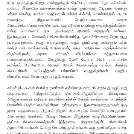
கட்டி வைத்திருக்கிறது. கண்ணுக்குத் தெரியாத வலை அது. ஃபேஸ்புக்,
ட்விட்டர் இன்னபிற வலைத்தளங்கள் என்று ஒவ்வொரு அடியாக வைத்து
உள்ளே சென்று நமக்கே தெரியாமல் உள்ளே சிக்கிக் கொள்கிறோம். சமூக
வலைத்தள நிறுவனங்களில் பெரும்பாலானவை மனநல
ஆராய்ச்சியாளர்களைக் கொண்ட ஒரு பிரிவை பணிக்கு வைத்திருக்கின்றன
என்று சொன்னால் நம்ப முடிகிறதா? ஆனால் அதுதான் உண்மை.
இவர்களுடைய வேலையே மனோவியல் சார்ந்த ஆராய்ச்சிகளைத் தொடர்ந்து
நடத்துவதுதான். தமது தளத்துக்குள் வரும் ஒவ்வொரு மனிதனும் எந்த
மாதிரியான தளங்களைத் தேடுகிறான், எந்த மாதிரியான கருத்துக்களை
விரும்புகிறான், அவன் பார்க்கும் வீடியோக்கள் எத்தகையவை
என்பனவற்றையெல்லாம் அக்குவேறு ஆணி வேறாக அலசி நாம் எதில்
லயித்துப் போவோமோ அதைத் தேடித் தேடியெடுத்து நமக்கு விருந்து
வைப்பார்கள். அப்படித்தான் ப்ரோகிராம் எழுதுகிறார்கள். எழுதிய
ப்ரோகிராமைத் தொடர்ந்து மாற்றுகிறார்கள்.
ஃபேஸ்புக், கூகிள் போன்ற தளங்கள் ஒவ்வொரு வாரமும் ஏதாவது புதுப் புது
விஷயங்களை அறிமுகப்படுத்திக் கொண்டேயிருக்கின்றன. இப்படியான
அறிமுகங்களின் வழியாக மணிக்கணக்கில் அந்தத் தளங்களை வெறித்துக்
கொண்டேயிருக்க வைக்கின்றன. தங்களுடைய இணையதளத்துக்குள் ஒரு
முறை வந்தவனைத் திரும்பத் திரும்ப வரவழைக்க வேண்டும் என்பதுதான்
அவர்களின் நோக்கம். அப்படி அவனை இழுத்துக் கட்டிப்போடுவதற்கான
சூட்சம வேலைகளைத்தான் இத்தகைய நிறுவனத்தின் மனோவியல்
ஆராய்ச்சியாளர்கள் செய்து கொண்டிருக்கிறார்கள். ஒரு தனிமனிதன் எதை
விரும்புகிறான் என்பது மட்டுமில்லாமல் தமிழகத்தில் அதிகமானவர்களை எது