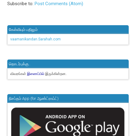
Subscribe to:
Post Comments (Atom)
கேள்வியும் பதிலும்
vaamanikandan.Sarahah.com
தொடர்புக்கு..
விவரங்கள்
இருக்கின்றன.
இணைப்பில்
நிசப்தம் App (for ஆண்ட்ராய்ட்)