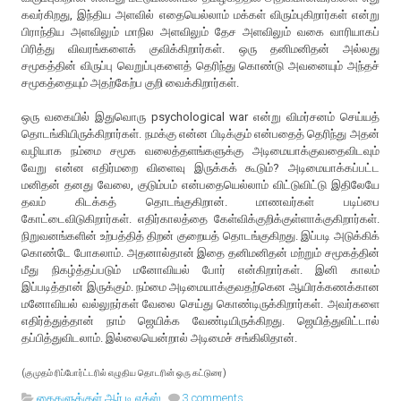
கவர்கிறது, இந்திய அளவில் எதையெல்லாம் மக்கள் விரும்புகிறார்கள் என்று
பிராந்திய அளவிலும் மாநில அளவிலும் தேச அளவிலும் வகை வாரியாகப்
பிரித்து விவரங்களைக் குவிக்கிறார்கள். ஒரு தனிமனிதன் அல்லது
சமூகத்தின் விருப்பு வெறுப்புகளைத் தெரிந்து கொண்டு அவனையும் அந்தச்
சமூகத்தையும் அதற்கேற்ப குறி வைக்கிறார்கள்.
ஒரு வகையில் இதுவொரு psychological war என்று விமர்சனம் செய்யத்
தொடங்கியிருக்கிறார்கள். நமக்கு என்ன பிடிக்கும் என்பதைத் தெரிந்து அதன்
வழியாக நம்மை சமூக வலைத்தளங்களுக்கு அடிமையாக்குவதைவிடவும்
வேறு என்ன எதிர்மறை விளைவு இருக்கக் கூடும்? அடிமையாக்கப்பட்ட
மனிதன் தனது வேலை, குடும்பம் என்பதையெல்லாம் விட்டுவிட்டு இதிலேயே
தவம் கிடக்கத் தொடங்குகிறான். மாணவர்கள் படிப்பை
கோட்டைவிடுகிறார்கள். எதிர்காலத்தை கேள்விக்குறிக்குள்ளாக்குகிறார்கள்.
நிறுவனங்களின் உற்பத்தித் திறன் குறையத் தொடங்குகிறது. இப்படி அடுக்கிக்
கொண்டே போகலாம். அதனால்தான் இதை தனிமனிதன் மற்றும் சமூகத்தின்
மீது நிகழ்த்தப்படும் மனோவியல் போர் என்கிறார்கள். இனி காலம்
இப்படித்தான் இருக்கும். நம்மை அடிமையாக்குவதற்கென ஆயிரக்கணக்கான
மனோவியல் வல்லுநர்கள் வேலை செய்து கொண்டிருக்கிறார்கள். அவர்களை
எதிர்த்துத்தான் நாம் ஜெயிக்க வேண்டியிருக்கிறது. ஜெயித்துவிட்டால்
தப்பித்துவிடலாம். இல்லையென்றால் அடிமைச் சங்கிலிதான்.
(குமுதம் ரிப்போர்ட்டரில் எழுதிய தொடரின் ஒரு கட்டுரை)
கைகளுக்குள் ஆர்.டி.எக்ஸ்
3 comments