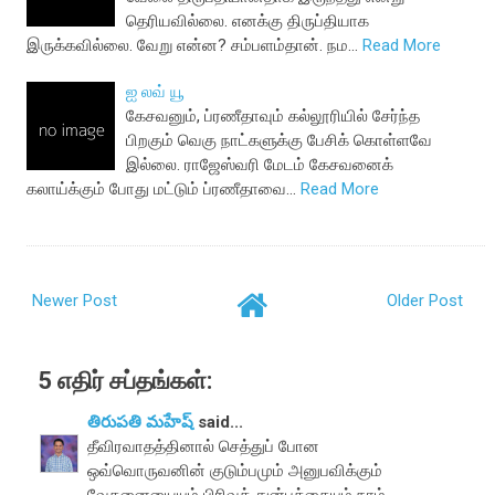
தெரியவில்லை. எனக்கு திருப்தியாக
இருக்கவில்லை. வேறு என்ன? சம்பளம்தான். நம…
Read More
ஐ லவ் யூ
கேசவனும், ப்ரணீதாவும் கல்லூரியில் சேர்ந்த
பிறகும் வெகு நாட்களுக்கு பேசிக் கொள்ளவே
இல்லை. ராஜேஸ்வரி மேடம் கேசவனைக்
கலாய்க்கும் போது மட்டும் ப்ரணீதாவை…
Read More
Newer Post
Older Post
5 எதிர் சப்தங்கள்:
తిరుపతి మహేష్
said...
தீவிரவாதத்தினால் செத்துப் போன
ஒவ்வொருவனின் குடும்பமும் அனுபவிக்கும்
வேதனையையும் பிரிவுத் துன்பத்தையும் நாம்