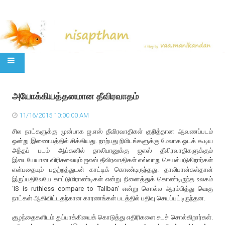
SKIP TO CONTENT
அயோக்கியத்தனமான தீவிரவாதம்
11/16/2015 10:00:00 AM
சில நாட்களுக்கு முன்பாக ஐ.எஸ் தீவிரவாதிகள் குறித்தான ஆவணப்படம்
ஒன்று இணையத்தில் சிக்கியது. நாற்பது நிமிடங்களுக்கு மேலாக ஓடக் கூடிய
அந்தப் படம் ஆப்கனில் தாலிபானுக்கு ஐஎஸ் தீவிரவாதிகளுக்கும்
இடையேயான விரிசலையும் ஐஎஸ் தீவிரவாதிகள் எவ்வாறு செயல்படுகிறார்கள்
என்பதையும் பதற்றத்துடன் காட்டிக் கொண்டிருந்தது. தாலிபான்கள்தான்
இருப்பதிலேயே காட்டுமிராண்டிகள் என்று நினைத்துக் கொண்டிருந்த உலகம்
‘IS is ruthless compare to Taliban' என்று சொல்ல ஆரம்பித்து வெகு
நாட்கள் ஆகிவிட்டதற்கான காரணங்கள் படத்தில் பதிவு செயப்பட்டிருந்தன.
குழந்தைகளிடம் துப்பாக்கியைக் கொடுத்து எதிரிகளை சுடச் சொல்கிறார்கள்.