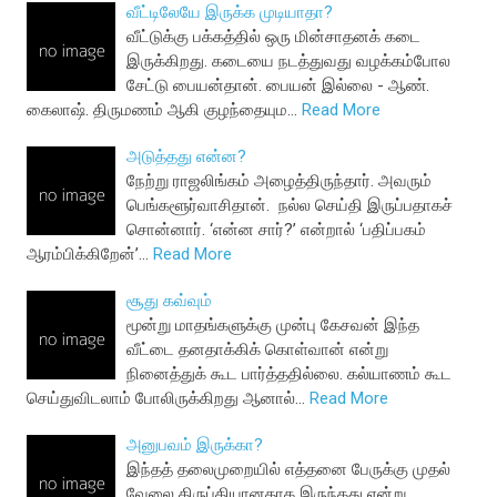
வீட்டிலேயே இருக்க முடியாதா?
வீட்டுக்கு பக்கத்தில் ஒரு மின்சாதனக் கடை
இருக்கிறது. கடையை நடத்துவது வழக்கம்போல
சேட்டு பையன்தான். பையன் இல்லை - ஆண்.
கைலாஷ். திருமணம் ஆகி குழந்தையும…
Read More
அடுத்தது என்ன?
நேற்று ராஜலிங்கம் அழைத்திருந்தார். அவரும்
பெங்களூர்வாசிதான். நல்ல செய்தி இருப்பதாகச்
சொன்னார். ‘என்ன சார்?’ என்றால் ‘பதிப்பகம்
ஆரம்பிக்கிறேன்’…
Read More
சூது கவ்வும்
மூன்று மாதங்களுக்கு முன்பு கேசவன் இந்த
வீட்டை தனதாக்கிக் கொள்வான் என்று
நினைத்துக் கூட பார்த்ததில்லை. கல்யாணம் கூட
செய்துவிடலாம் போலிருக்கிறது ஆனால்…
Read More
அனுபவம் இருக்கா?
இந்தத் தலைமுறையில் எத்தனை பேருக்கு முதல்
வேலை திருப்தியானதாக இருந்தது என்று