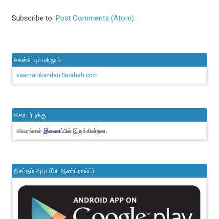
Subscribe to:
Post Comments (Atom)
கேள்வியும் பதிலும்
vaamanikandan.Sarahah.com
தொடர்புக்கு..
விவரங்கள்
இருக்கின்றன.
இணைப்பில்
நிசப்தம் App (for ஆண்ட்ராய்ட்)