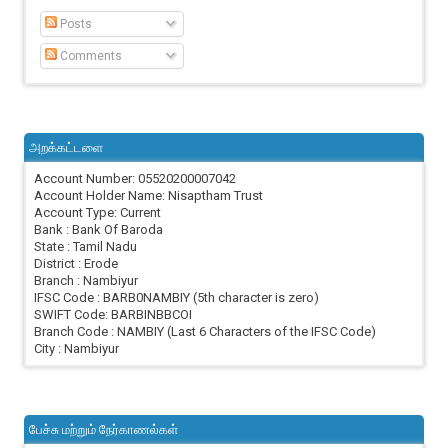
Posts
Comments
அறக்கட்டளை
Account Number: 05520200007042
Account Holder Name: Nisaptham Trust
Account Type: Current
Bank : Bank Of Baroda
State : Tamil Nadu
District : Erode
Branch : Nambiyur
IFSC Code : BARB0NAMBIY (5th character is zero)
SWIFT Code: BARBINBBCOI
Branch Code : NAMBIY (Last 6 Characters of the IFSC Code)
City : Nambiyur
பேச்சு மற்றும் நேர்காணல்கள்