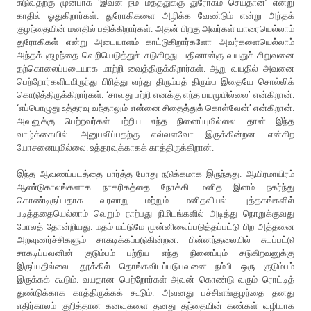
சுடுவதற்கு முன்பாக ‘இவன் நம் மதத்துக்கு துரோகம் செய்தான்’ என்று
காதில் ஓதுகிறார்கள். துரோகிகளை அழிக்க வேண்டும் என்று அந்தக்
குழந்தையின் மனதில் பதிக்கிறார்கள். அதன் பிறகு அவர்கள் யாரையெல்லாம்
துரோகிகள் என்று அடையாளம் காட்டுகிறார்களோ அவர்களையெல்லாம்
அந்தக் குழந்தை வெறியெடுத்துச் சுடுகிறது. பதினான்கு வயதுச் சிறுவனை
தற்கொலைப்படையாக மாற்றி வைத்திருக்கிறார்கள். ஆறு வயதில் அவனை
பெற்றோர்களிடமிருந்து பிரித்து வந்து திரும்பத் திரும்ப இதையே சொல்லிக்
கொடுத்திருக்கிறார்கள். ‘சாவது பற்றி எனக்கு எந்த பயமுமில்லை’ என்கிறான்.
‘எப்பொழுது உத்தரவு வந்தாலும் என்னை சிதைத்துக் கொள்வேன்’ என்கிறான்.
அவனுக்கு பெற்றவர்கள் பற்றிய எந்த நினைப்புமில்லை. தான் இந்த
வாழ்க்கையில் அனுபவிப்பதற்கு எவ்வளவோ இருக்கின்றன என்கிற
யோசனையுமில்லை. உத்தரவுக்காகக் காத்திருக்கிறான்.
இந்த ஆவணப்படத்தை பார்த்த போது நடுக்கமாக இருந்தது. ஆயிரமாயிரம்
ஆண்டுகாலங்களாக நாகரிகத்தை நோக்கி மனித இனம் நகர்ந்து
கொண்டிருப்பதாக வரலாறு மற்றும் மனிதவியல் புத்தகங்களில்
படித்ததையெல்லாம் வெறும் நாற்பது நிமிடங்களில் அடித்து நொறுக்குவது
போலத் தோன்றியது. மதம் மட்டுமே முன்னிலைப்படுத்தப்பட்டு பிற அத்தனை
அறவுணர்ச்சிகளும் சாகடிக்கப்படுகின்றன. பின்னந்தலையில் சுடப்பட்டு
சாகடிப்பவனின் குடும்பம் பற்றிய எந்த நினைப்பும் சுடுகிறவனுக்கு
இருப்பதில்லை. தூக்கில் தொங்கவிடப்படுபவனை நம்பி ஒரு குடும்பம்
இருக்கக் கூடும். வயதான பெற்றோர்கள் அவன் கொண்டு வரும் ரொட்டித்
துண்டுக்காக காத்திருக்கக் கூடும். அவனது பச்சிளங்குழந்தை தனது
எதிர்காலம் குறித்தான கனவுகளை தனது தந்தையின் கண்கள் வழியாக