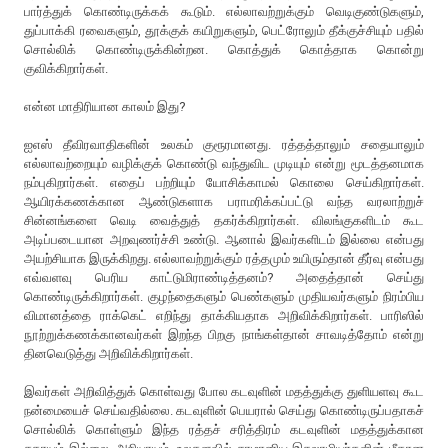
பார்த்துக் கொண்டிருக்கக் கூடும். எல்லாவற்றுக்கும் வெடிகுண்டுகளும்,
துப்பாக்கி ரவைகளும், தூக்குக் கயிறுகளும், பெட்ரோலும் தீக்குச்சியும் பதில்
சொல்லிக் கொண்டிருக்கின்றன. கொத்துக் கொத்தாக கொன்று
குவிக்கிறார்கள்.
என்ன மாதிரியான காலம் இது?
ஐஎஸ் தீவிரவாதிகளின் உலகம் குரூரமானது. ரத்தத்தாலும் சதையாலும்
எல்லாவற்றையும் வழிக்குக் கொண்டு வந்துவிட முடியும் என்று மூடத்தனமாக
நம்புகிறார்கள். எதைப் பற்றியும் யோசிக்காமல் கொலை செய்கிறார்கள்.
ஆயிரக்கணக்கான ஆண்டுகளாக பராமரிக்கப்பட்டு வந்த வரலாற்றுச்
சின்னங்களை வெடி வைத்துத் தகர்க்கிறார்கள். விலங்குகளிடம் கூட
அடிப்படையான அறவுணர்ச்சி உண்டு. ஆனால் இவர்களிடம் இல்லை என்பது
அயற்சியாக இருக்கிறது. எல்லாவற்றுக்கும் ரத்தமும் உயிரும்தான் தீர்வு என்பது
எவ்வளவு பெரிய காட்டுமிராண்டித்தனம்? அதைத்தான் செய்து
கொண்டிருக்கிறார்கள். குழந்தைகளும் பெண்களும் முதியவர்களும் நிரம்பிய
விமானத்தை ராக்கெட் எறிந்து தாக்கியதாக அறிவிக்கிறார்கள். பாரிஸில்
நூற்றுக்கணக்கானவர்கள் இறந்த பிறகு நாங்கள்தான் சாவடித்தோம் என்று
தினவெடுத்து அறிவிக்கிறார்கள்.
இவர்கள் அறிவித்துக் கொள்வது போல கடவுளின் மதத்துக்கு துளியளவு கூட
நன்மையைச் செய்வதில்லை. கடவுளின் பெயரால் செய்து கொண்டிருப்பதாகச்
சொல்லிக் கொள்ளும் இந்த ரத்தச் சரித்திரம் கடவுளின் மதத்துக்கான