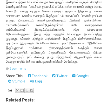
இசுலாமியத்தின் பெயரால் எதைச் செய்தாலும் மயிலிறகில் வருடிக் கொடுக்க
வேண்டியதில்லை. ‘அவர்கள் துப்பாக்கி எடுக்க என்ன காரணம்’ என்று ஆராய
வேண்டும் என்று எழுதிக் கொண்டிருக்கும் தருணம் இதுவன்று. என்ன
காரணமாக வேண்டுமானாலும் இருந்துவிட்டுப் போகட்டும். ப்ரான்ஸ் நாட்டின்
ராணுவ நிலையையும் காவல்துறையினரையும் அவர்கள் தாக்கவில்லை.
சாமானியர்களைக் கொன்றிருக்கிறார்கள். எளிய மனிதர்களின்
குடும்பங்களைச் சிதறடித்திருக்கிறார்கள். இது பச்சையான
அயோக்கியத்தனம். இதை எந்த மதத்தின் பெயராலும் நியாயப்படுத்த
முடியாது. நம்மைச் சுற்றிலும் அறிவிலிகள் இருப்பதும் பிரச்சினையில்லை;
முரடர்கள் இருப்பதும் பிரச்சினையில்லை. முரட்டுத்தனமான அறிவிலிகள்
இருப்பதுதான் பிரச்சினை. தீவிரவாதத்தினால் செத்துப் போன
ஒவ்வொருவனின் குடும்பமும் அனுபவிக்கும் வேதனையையும் பிரிவுத்
துன்பத்தையும் நாம் அல்லது நமது சந்ததியினர் அனுபவிக்கும் காலம்
வெகுதூரத்தில் இல்லை என்பதுதான் நடுங்கச் செய்கிறது.
5 comments
Share This:
Facebook
Twitter
Google+
Stumble
Digg
Related Posts: