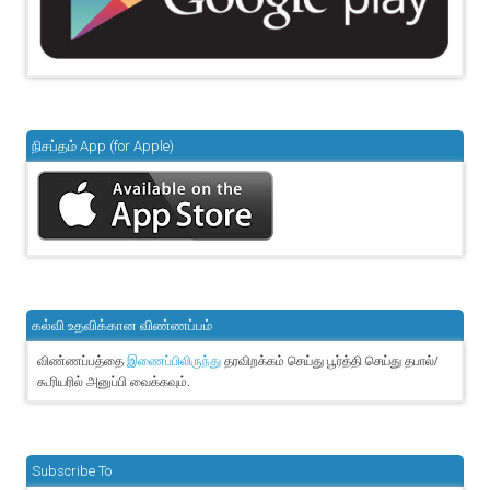
நிசப்தம் App (for Apple)
கல்வி உதவிக்கான விண்ணப்பம்
விண்ணப்பத்தை
தரவிறக்கம் செய்து பூர்த்தி செய்து தபால்/
இணைப்பிலிருந்து
கூரியரில் அனுப்பி வைக்கவும்.
Subscribe To