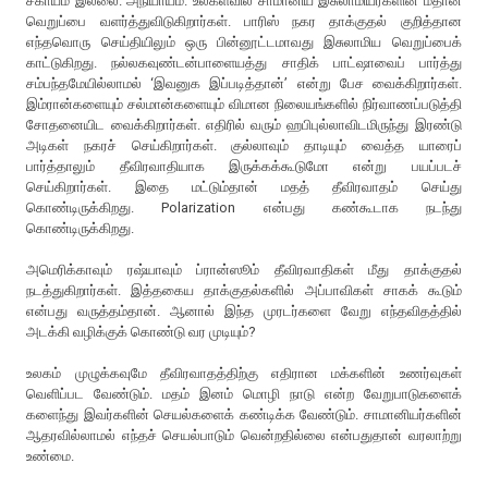
சகாயம் இல்லை. அநியாயம். உலகளவில் சாமானிய இசுலாமியர்களின் மீதான
வெறுப்பை வளர்த்துவிடுகிறார்கள். பாரிஸ் நகர தாக்குதல் குறித்தான
எந்தவொரு செய்தியிலும் ஒரு பின்னூட்டமாவது இசுலாமிய வெறுப்பைக்
காட்டுகிறது. நல்லகவுண்டன்பாளையத்து சாதிக் பாட்ஷாவைப் பார்த்து
சம்பந்தமேயில்லாமல் ‘இவனுக இப்படித்தான்’ என்று பேச வைக்கிறார்கள்.
இம்ரான்களையும் சல்மான்களையும் விமான நிலையங்களில் நிர்வாணப்படுத்தி
சோதனையிட வைக்கிறார்கள். எதிரில் வரும் ஹபிபுல்லாவிடமிருந்து இரண்டு
அடிகள் நகரச் செய்கிறார்கள். குல்லாவும் தாடியும் வைத்த யாரைப்
பார்த்தாலும் தீவிரவாதியாக இருக்கக்கூடுமோ என்று பயப்படச்
செய்கிறார்கள். இதை மட்டும்தான் மதத் தீவிரவாதம் செய்து
கொண்டிருக்கிறது. Polarization என்பது கண்கூடாக நடந்து
கொண்டிருக்கிறது.
அமெரிக்காவும் ரஷ்யாவும் ப்ரான்ஸூம் தீவிரவாதிகள் மீது தாக்குதல்
நடத்துகிறார்கள். இத்தகைய தாக்குதல்களில் அப்பாவிகள் சாகக் கூடும்
என்பது வருத்தம்தான். ஆனால் இந்த முரடர்களை வேறு எந்தவிதத்தில்
அடக்கி வழிக்குக் கொண்டு வர முடியும்?
உலகம் முழுக்கவுமே தீவிரவாதத்திற்கு எதிரான மக்களின் உணர்வுகள்
வெளிப்பட வேண்டும். மதம் இனம் மொழி நாடு என்ற வேறுபாடுகளைக்
களைந்து இவர்களின் செயல்களைக் கண்டிக்க வேண்டும். சாமானியர்களின்
ஆதரவில்லாமல் எந்தச் செயல்பாடும் வென்றதில்லை என்பதுதான் வரலாற்று
உண்மை.