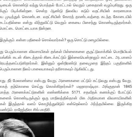
ியைக் கொண்டு வந்து பொத்தல் போட்டால் வெறும் புகைதான் எழும்புகிறது. ஒரு
க்குப் பிடிக்கின்றன. சென்ற ஆண்டு நிலவிய கடும் வறட்சியின் காரணமாக
யை முடித்துக் கொண்டன. வறட்சியின் கோரத் தாண்டவத்தை கடந்த கோடையில்
கிடைப்பதில்லை என்று விற்றுவிட்டு வெறும் கையை பிசைந்து கொண்டிருந்தார்கள்.
ட மொட்டை மொட்டையாக நின்றன.
இருக்கும். என்ன பதிலைச் சொல்வார்கள்? ஒரு சொட்டு மழையில்லை.
’ என்று பெரும்பாலான விவசாயிகள் தங்கள் பிள்ளைகளை குருட்டுவாக்கில் பொறியியல்
 வங்கிக் கடன் கிடைத்தால் கிடைக்கட்டும் இல்லையென்றாலும் காட்டை அடமானம்
யத்தனப்படுகிறார்கள். இன்னும் ஒன்றிரண்டு தலைமுறை இந்தப் பகுதிகளில்
பெரும்பாலான நிலம் பாலையாகவும் தரிசாகவும் ஆகிவிட்டது.
டாது. நீர் மேலாண்மை என்பது வேறு; அணைகளை மட்டும் கட்டுவது என்பது வேறு.
கமாகத் தற்கொலை செய்து கொள்கிறார்கள்? மஹாராஷ்டிரா. அங்குதான் 1845
 மொத்த அணைக்கட்டுகளின் எண்ணிக்கை 5171. சதவீதக் கணக்குப் போட்டுப்
்டுகளைக் கொண்டிருக்கும் ஒரு மாநிலத்தில்தான் மிக அதிகமான விவசாயிகளின்
இருந்தால் வளம் கொழித்துவிடும் என்றெல்லாம் அர்த்தமில்லை. இருக்கிற
டும். ராஜேந்திரா சிங் மாதிரி.