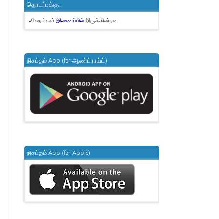
தொடர்புக்கு..
விவரங்கள்
இருக்கின்றன.
இணைப்பில்
நிசப்தம் App (for ஆண்ட்ராய்ட்)
நிசப்தம் App (for Apple)