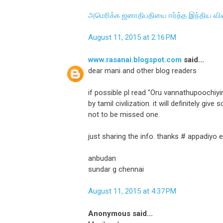
அமெரிக்க ஜனாதிபதியை ஈர்த்த இந்திய வ
August 11, 2015 at 2:16 PM
www.rasanai.blogspot.com
said...
dear mani and other blog readers
if possible pl read "Oru vannathupooch
by tamil civilization. it will definitely gi
not to be missed one.
just sharing the info. thanks # appadiyo 
anbudan
sundar g chennai
August 11, 2015 at 4:37 PM
Anonymous said...