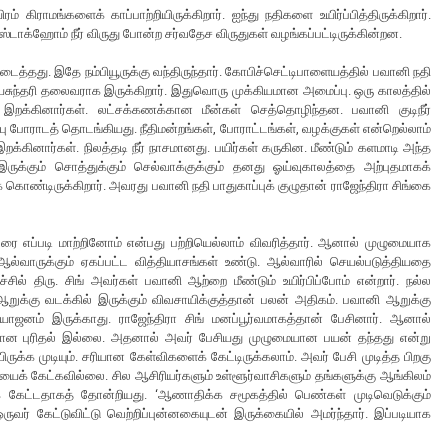
் கிராமங்களைக் காப்பாற்றியிருக்கிறார். ஐந்து நதிகளை உயிர்ப்பித்திருக்கிறார்.
ாக்ஹோம் நீர் விருது போன்ற சர்வதேச விருதுகள் வழங்கப்பட்டிருக்கின்றன.
 கிடைத்தது. இதே நம்பியூருக்கு வந்திருந்தார். கோபிச்செட்டிபாளையத்தில் பவானி நதி
த்தியசுந்தரி தலைவராக இருக்கிறார். இதுவொரு முக்கியமான அமைப்பு. ஒரு காலத்தில்
 இறக்கினார்கள். லட்சக்கணக்கான மீன்கள் செத்தொழிந்தன. பவானி குடிநீர்
பு போராடத் தொடங்கியது. நீதிமன்றங்கள், போராட்டங்கள், வழக்குகள் என்றெல்லாம்
இறக்கினார்கள். நிலத்தடி நீர் நாசமானது. பயிர்கள் கருகின. மீண்டும் களமாடி அந்த
இருக்கும் சொத்துக்கும் செல்வாக்குக்கும் தனது ஓய்வுகாலத்தை அற்புதமாகக்
க் கொண்டிருக்கிறார். அவரது பவானி நதி பாதுகாப்புக் குழுதான் ராஜேந்திரா சிங்கை
ஊரை எப்படி மாற்றினோம் என்பது பற்றியெல்லாம் விவரித்தார். ஆனால் முழுமையாக
 ஆல்வாருக்கும் ஏகப்பட்ட வித்தியாசங்கள் உண்டு. ஆல்வாரில் செயல்படுத்தியதை
சில் திரு. சிங் அவர்கள் பவானி ஆற்றை மீண்டும் உயிர்பிப்போம் என்றார். நல்ல
றுக்கு வடக்கில் இருக்கும் விவசாயிக்குத்தான் பலன் அதிகம். பவானி ஆறுக்கு
பிரயோஜனம் இருக்காது. ராஜேந்திரா சிங் மனப்பூர்வமாகத்தான் பேசினார். ஆனால்
ையான புரிதல் இல்லை. அதனால் அவர் பேசியது முழுமையான பயன் தந்தது என்று
க்க முடியும். சரியான கேள்விகளைக் கேட்டிருக்கலாம். அவர் பேசி முடித்த பிறகு
வியைக் கேட்கவில்லை. சில ஆசிரியர்களும் உள்ளூர்வாசிகளும் தங்களுக்கு ஆங்கிலம்
 கேட்டதாகத் தோன்றியது. ‘ஆணாதிக்க சமூகத்தில் பெண்கள் முடிவெடுக்கும்
் கேட்டுவிட்டு வெற்றிப்புன்னகையுடன் இருக்கையில் அமர்ந்தார். இப்படியாக