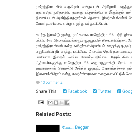
ராஜேந்திரா சிங் வருகிறார் என்றவுடன் அவிநாசி மருத்து
ஏதாவதொருவிதத்தில் நமக்கு உந்துசக்தியாக இருக்கும் என
நினைப்புடன் அமர்ந்திருந்தார்கள். ஆனால் இவர்கள் கேள்வி
வேண்டியதில்லை என்று எழுந்து வந்துவிட்டேன்.
கடந்த இரண்டு மூன்று நாட்களாக ராஜேந்திரா சிங் பற்றி 
பற்றிய சில ஆவணப்படங்களும் யூடியூப்பில் கிடைக்கின்றன. ந
ராஜேந்திரா சிங் போன்ற மனிதர்கள் அவசியம். ஊருக்கு ஒருவர்
பகுதிகளின் நீர் வரத்து, புவியியல் அமைப்பு தெரிந்தவர்களால
பணியாக இதைச் செய்ய வேண்டியதில்லை. நேரம் கிடைக
ஆர்வலர்களுக்கு ராஜேந்திரா சிங் ஒரு உந்துசக்தி. ரோ
வளங்களைக் கொண்டு சேர்க்க முடியும். அரசாங்கத்தை நம்
இணைக்கிறோம் என்று கவர்ச்சிகரமான கதைளை விட்டுக் கொண்ட
10 comments
Share This:
Facebook
Twitter
Goog
Related Posts:
போடா Beggar