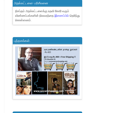
அறக்கட்டளை- பரிசீலனை
நிசப்தம் அறக்கட்டளைக்கு உதவி கோரி வரும்
விண்ணப்பங்களின் நிலவரத்தை
இணைப்பில்
தெரிந்து
கொள்ளலாம்.
புத்தகங்கள்..