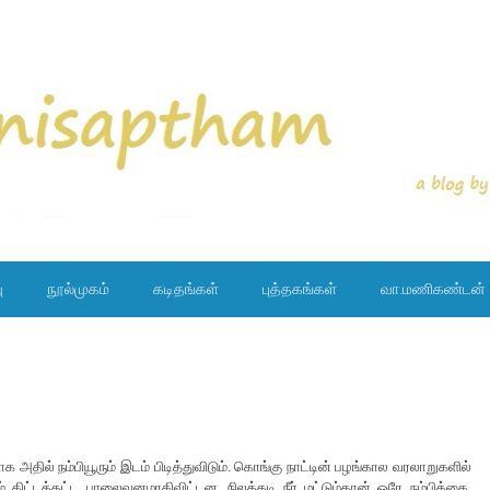
ு
நூல்முகம்
கடிதங்கள்
புத்தகங்கள்
வா.மணிகண்டன்
 அதில் நம்பியூரும் இடம் பிடித்துவிடும். கொங்கு நாட்டின் பழங்கால வரலாறுகளில்
ம் கிட்டத்தட்ட பாலைவனமாகிவிட்டன. நிலத்தடி நீர் மட்டும்தான் ஒரே நம்பிக்கை.