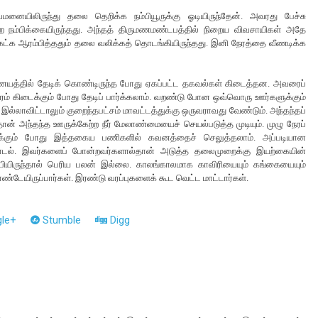
வமனையிலிருந்து தலை தெறிக்க நம்பியூருக்கு ஓடியிருந்தேன். அவரது பேச்சு
்ற நம்பிக்கையிருந்தது. அந்தத் திருமணமண்டபத்தில் நிறைய விவசாயிகள் அதே
 கேட்க ஆரம்பித்ததும் தலை வலிக்கத் தொடங்கியிருந்தது. இனி நேரத்தை வீணடிக்க
இணையத்தில் தேடிக் கொண்டிருந்த போது ஏகப்பட்ட தகவல்கள் கிடைத்தன. அவரைப்
ேரம் கிடைக்கும் போது தேடிப் பார்க்கலாம். வறண்டு போன ஒவ்வொரு ஊர்களுக்கும்
 இல்லாவிட்டாலும் குறைந்தபட்சம் மாவட்டத்துக்கு ஒருவராவது வேண்டும். அந்தந்தப்
்தான் அந்தந்த ஊருக்கேற்ற நீர் மேலாண்மையைச் செயல்படுத்த முடியும். முழு நேரப்
்கும் போது இத்தகைய பணிகளில் கவனத்தைச் செலுத்தலாம். அப்படியான
ல் மாடல். இவர்களைப் போன்றவர்களால்தான் அடுத்த தலைமுறைக்கு இயற்கையின்
பியிருந்தால் பெரிய பலன் இல்லை. காலங்காலமாக காவிரியையும் கங்கையையும்
ேயிருப்பார்கள். இரண்டு வரப்புகளைக் கூட வெட்ட மாட்டார்கள்.
le+
Stumble
Digg