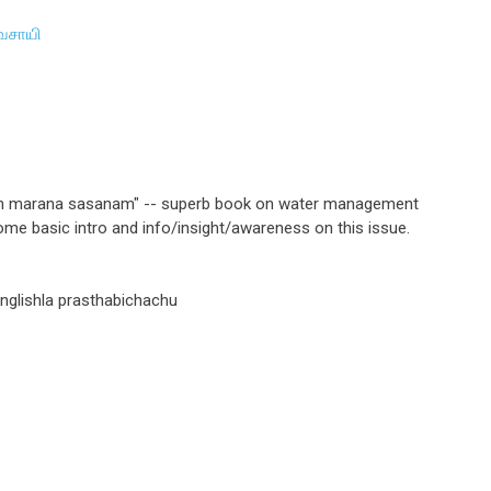
ிவசாயி
iyin marana sasanam" -- superb book on water management
ve some basic intro and info/insight/awareness on this issue.
englishla prasthabichachu