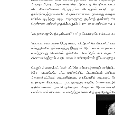
அதுவும் ஆயிரம் அடிகளைத் தொட்டுவிட்டது. போர்வெல் வண்ட
சில விவசாயிகளின் ஆழ்குழாய்க் கிணறுகள் மட்டும் தா
தாக்குப்பிடித்தவைகளில் பெரும்பாலானவை தங்களது கதை
பார்க்க முடிந்தது. ஆடு மாடுகளுக்கு குடிக்கத் தண்ணீர் 
தென்னை மரங்கள் முதலில் கருகிப் போக பனைமரங்களே கூ
‘ஊருல மழை பெஞ்சுதுங்களா?’ என்று கேட்பதற்கே சங்கடமாக 
‘எப்படியாச்சும் படிச்சு இந்த ஊரை விட்டுட்டு போயிடட்டும்
கல்லூரிகளில் தள்ளுவதற்கு இதுதான் அடிப்படைக் காரணம்.
வைத்தாவது வெளியில் தள்ளிவிட வேண்டும் என கடும் பிர
விவசாயமிருந்தால் பெரிய விஷயம் என்கிறார்கள். இப்பொழுதே 
வெறும் அணைக்கட்டுகள் மட்டுமே எல்லாவற்றையும் மாற்றிவி
இந்த நாட்டிலேயே எந்த மாநிலத்தில் விவசாயிகள் அதி
அணைக்கட்டுகள் இருக்கின்றன. இந்தியாவில் இருக்கும்
பார்த்தால் கிட்டத்தட்ட முப்பத்தைந்து சதவீத அணைக்கட
தற்கொலைகள் நடைபெறுகின்றன. அதனால் அணைக்கட்டுகள் 
வளங்களைச் சரியாகப் பயன்படுத்தச் சொல்லித் தருகிற ஆள் வேண்