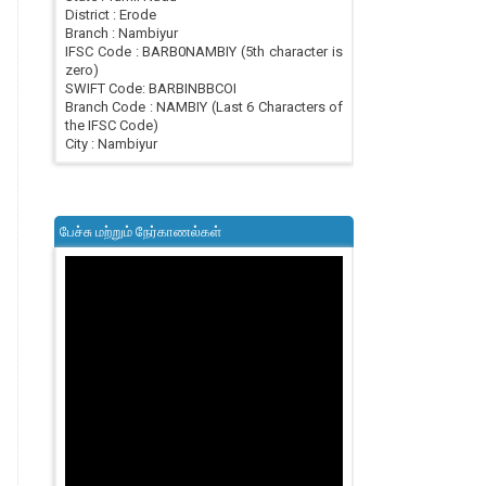
District : Erode
Branch : Nambiyur
IFSC Code : BARB0NAMBIY (5th character is
zero)
SWIFT Code: BARBINBBCOI
Branch Code : NAMBIY (Last 6 Characters of
the IFSC Code)
City : Nambiyur
பேச்சு மற்றும் நேர்காணல்கள்