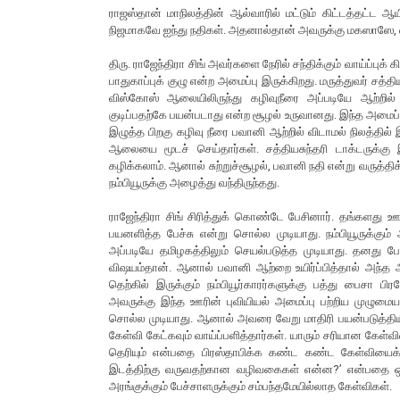
ராஜஸ்தான் மாநிலத்தின் ஆல்வாரில் மட்டும் கிட்டத்தட்ட ஆயிரம
நிஜமாகவே ஐந்து நதிகள். அதனால்தான் அவருக்கு மகஸாஸே, ஸ்ட
திரு. ராஜேந்திரா சிங் அவர்களை நேரில் சந்திக்கும் வாய்ப்புக்
பாதுகாப்புக் குழு என்ற அமைப்பு இருக்கிறது. மருத்துவர் ச
விஸ்கோஸ் ஆலையிலிருந்து கழிவுநீரை அப்படியே ஆற்றில்
குடிப்பதற்கே பயன்படாது என்ற சூழல் உருவானது. இந்த அமைப்
இழுத்த பிறகு கழிவு நீரை பவானி ஆற்றில் விடாமல் நிலத்தில் 
ஆலையை மூடச் செய்தார்கள். சத்தியசுந்தரி டாக்டருக்கு 
கழிக்கலாம். ஆனால் சுற்றுச்சூழல், பவானி நதி என்று வருத்தி
நம்பியூருக்கு அழைத்து வந்திருந்தது.
ராஜேந்திரா சிங் சிரித்துக் கொண்டே பேசினார். தங்களது 
பயனளித்த பேச்சு என்று சொல்ல முடியாது. நம்பியூருக்கும்
அப்படியே தமிழகத்திலும் செயல்படுத்த முடியாது. தனது பேச்
விஷயம்தான். ஆனால் பவானி ஆற்றை உயிர்ப்பித்தால் அந்த ஆ
தெற்கில் இருக்கும் நம்பியூர்காரர்களுக்கு பத்து பைசா 
அவருக்கு இந்த ஊரின் புவியியல் அமைப்பு பற்றிய முழும
சொல்ல முடியாது. ஆனால் அவரை வேறு மாதிரி பயன்படுத்தியிரு
கேள்வி கேட்கவும் வாய்ப்பளித்தார்கள். யாரும் சரியான கேள்
தெரியும் என்பதை பிரஸ்தாபிக்க கண்ட கண்ட கேள்வியைக்
இடத்திற்கு வருவதற்கான வழிவகைகள் என்ன?’ என்பதை ஒருவர
அரங்குக்கும் பேச்சாளருக்கும் சம்பந்தமேயில்லாத கேள்விகள்.