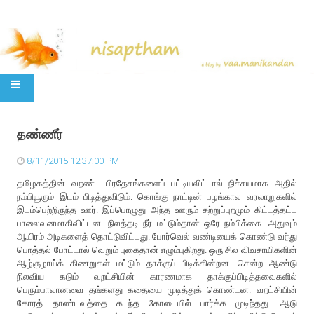
SKIP TO CONTENT
தண்ணீர்
8/11/2015 12:37:00 PM
தமிழகத்தின் வறண்ட பிரதேசங்களைப் பட்டியலிட்டால் நிச்சயமாக அதில்
நம்பியூரும் இடம் பிடித்துவிடும். கொங்கு நாட்டின் பழங்கால வரலாறுகளில்
இடம்பெற்றிருந்த ஊர். இப்பொழுது அந்த ஊரும் சுற்றுப்புறமும் கிட்டத்தட்ட
பாலைவனமாகிவிட்டன. நிலத்தடி நீர் மட்டும்தான் ஒரே நம்பிக்கை. அதுவும்
ஆயிரம் அடிகளைத் தொட்டுவிட்டது. போர்வெல் வண்டியைக் கொண்டு வந்து
பொத்தல் போட்டால் வெறும் புகைதான் எழும்புகிறது. ஒரு சில விவசாயிகளின்
ஆழ்குழாய்க் கிணறுகள் மட்டும் தாக்குப் பிடிக்கின்றன. சென்ற ஆண்டு
நிலவிய கடும் வறட்சியின் காரணமாக தாக்குப்பிடித்தவைகளில்
பெரும்பாலானவை தங்களது கதையை முடித்துக் கொண்டன. வறட்சியின்
கோரத் தாண்டவத்தை கடந்த கோடையில் பார்க்க முடிந்தது. ஆடு