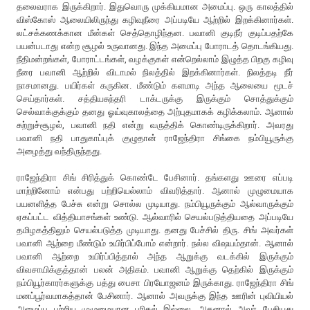
தலைவராக இருக்கிறார். இதுவொரு முக்கியமான அமைப்பு. ஒரு காலத்தில்
விஸ்கோஸ் ஆலையிலிருந்து கழிவுநீரை அப்படியே ஆற்றில் இறக்கினார்கள்.
லட்சக்கணக்கான மீன்கள் செத்தொழிந்தன. பவானி குடிநீர் குடிப்பதற்கே
பயன்படாது என்ற சூழல் உருவானது. இந்த அமைப்பு போராடத் தொடங்கியது.
நீதிமன்றங்கள், போராட்டங்கள், வழக்குகள் என்றெல்லாம் இழுத்த பிறகு கழிவு
நீரை பவானி ஆற்றில் விடாமல் நிலத்தில் இறக்கினார்கள். நிலத்தடி நீர்
நாசமானது. பயிர்கள் கருகின. மீண்டும் களமாடி அந்த ஆலையை மூடச்
செய்தார்கள். சத்தியசுந்தரி டாக்டருக்கு இருக்கும் சொத்துக்கும்
செல்வாக்குக்கும் தனது ஓய்வுகாலத்தை அற்புதமாகக் கழிக்கலாம். ஆனால்
சுற்றுச்சூழல், பவானி நதி என்று வருத்திக் கொண்டிருக்கிறார். அவரது
பவானி நதி பாதுகாப்புக் குழுதான் ராஜேந்திரா சிங்கை நம்பியூருக்கு
அழைத்து வந்திருந்தது.
ராஜேந்திரா சிங் சிரித்துக் கொண்டே பேசினார். தங்களது ஊரை எப்படி
மாற்றினோம் என்பது பற்றியெல்லாம் விவரித்தார். ஆனால் முழுமையாக
பயனளித்த பேச்சு என்று சொல்ல முடியாது. நம்பியூருக்கும் ஆல்வாருக்கும்
ஏகப்பட்ட வித்தியாசங்கள் உண்டு. ஆல்வாரில் செயல்படுத்தியதை அப்படியே
தமிழகத்திலும் செயல்படுத்த முடியாது. தனது பேச்சில் திரு. சிங் அவர்கள்
பவானி ஆற்றை மீண்டும் உயிர்பிப்போம் என்றார். நல்ல விஷயம்தான். ஆனால்
பவானி ஆற்றை உயிர்ப்பித்தால் அந்த ஆறுக்கு வடக்கில் இருக்கும்
விவசாயிக்குத்தான் பலன் அதிகம். பவானி ஆறுக்கு தெற்கில் இருக்கும்
நம்பியூர்காரர்களுக்கு பத்து பைசா பிரயோஜனம் இருக்காது. ராஜேந்திரா சிங்
மனப்பூர்வமாகத்தான் பேசினார். ஆனால் அவருக்கு இந்த ஊரின் புவியியல்
அமைப்பு பற்றிய முழுமையான புரிதல் இல்லை. அதனால் அவர் பேசியது