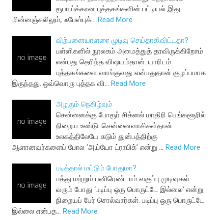
ரூபாய்க்கான புத்தகங்களின் பட்டியல் இது.
மின்னஞ்சலிலும், ஃபேஸ்புக்…
Read More
விற்பனையாளரை முடிவு செய்தாகிவிட்டதா?
பள்ளிகளில் நூலகம் அமைத்துத் தரவிருக்கிறோம்
என்பது தெரிந்த விஷயம்தான். யாரிடம்
புத்தகங்களை வாங்குவது என்பதுதான் குழப்பமாக
இருந்தது. ஒவ்வொரு புத்தக வி…
Read More
அழகும் நெகிழ்வும்
சென்னைக்கு போரூர் சிக்னல் மாதிரி பெங்களூரில்
நிறைய உண்டு. சென்னைவாசிகள்தான்
உலகத்திலேயே கடும் துன்பத்திற்கு
ஆளானவர்களைப் போல ‘அய்யோ ட்ராபிக்’ என்று …
Read More
படித்தால் மட்டும் போதுமா?
பத்து மற்றும் பனிரெண்டாம் வகுப்பு முடிவுகள்
வரும் போது ‘படிப்பு ஒரு பொருட்டே இல்லை’ என்று
நிறையப் பேர் சொல்வார்கள். படிப்பு ஒரு பொருட்டே
இல்லை என்பத…
Read More