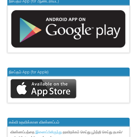
நிசப்தம் App (for ஆண்ட்ராய்ட்)
நிசப்தம் App (for Apple)
கல்வி உதவிக்கான விண்ணப்பம்
விண்ணப்பத்தை
தரவிறக்கம் செய்து பூர்த்தி செய்து தபால்/
இணைப்பிலிருந்து