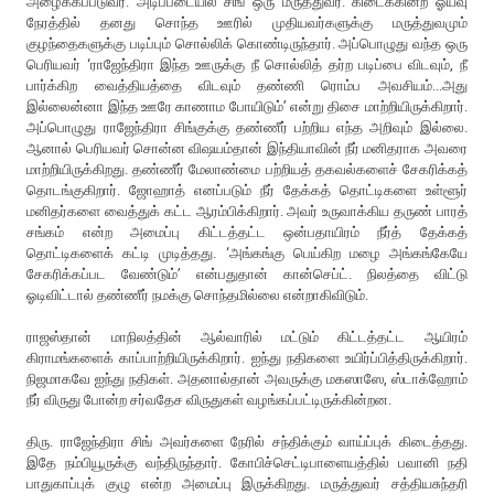
அழைக்கப்படுவர். அடிப்படையில் சிங் ஒரு மருத்துவர். கிடைக்கின்ற ஓய்வு
நேரத்தில் தனது சொந்த ஊரில் முதியவர்களுக்கு மருத்துவமும்
குழந்தைகளுக்கு படிப்பும் சொல்லிக் கொண்டிருந்தார். அப்பொழுது வந்த ஒரு
பெரியவர் ‘ராஜேந்திரா இந்த ஊருக்கு நீ சொல்லித் தர்ற படிப்பை விடவும், நீ
பார்க்கிற வைத்தியத்தை விடவும் தண்ணி ரொம்ப அவசியம்...அது
இல்லைன்னா இந்த ஊரே காணாம போயிடும்’ என்று திசை மாற்றியிருக்கிறார்.
அப்பொழுது ராஜேந்திரா சிங்குக்கு தண்ணீர் பற்றிய எந்த அறிவும் இல்லை.
ஆனால் பெரியவர் சொன்ன விஷயம்தான் இந்தியாவின் நீர் மனிதராக அவரை
மாற்றியிருக்கிறது. தண்ணீர் மேலாண்மை பற்றியத் தகவல்களைச் சேகரிக்கத்
தொடங்குகிறார். ஜோஹாத் எனப்படும் நீர் தேக்கத் தொட்டிகளை உள்ளூர்
மனிதர்களை வைத்துக் கட்ட ஆரம்பிக்கிறார். அவர் உருவாக்கிய தருண் பாரத்
சங்கம் என்ற அமைப்பு கிட்டத்தட்ட ஒன்பதாயிரம் நீர்த் தேக்கத்
தொட்டிகளைக் கட்டி முடித்தது. ‘அங்கங்கு பெய்கிற மழை அங்கங்கேயே
சேகரிக்கப்பட வேண்டும்’ என்பதுதான் கான்செப்ட். நிலத்தை விட்டு
ஓடிவிட்டால் தண்ணீர் நமக்கு சொந்தமில்லை என்றாகிவிடும்.
ராஜஸ்தான் மாநிலத்தின் ஆல்வாரில் மட்டும் கிட்டத்தட்ட ஆயிரம்
கிராமங்களைக் காப்பாற்றியிருக்கிறார். ஐந்து நதிகளை உயிர்ப்பித்திருக்கிறார்.
நிஜமாகவே ஐந்து நதிகள். அதனால்தான் அவருக்கு மகஸாஸே, ஸ்டாக்ஹோம்
நீர் விருது போன்ற சர்வதேச விருதுகள் வழங்கப்பட்டிருக்கின்றன.
திரு. ராஜேந்திரா சிங் அவர்களை நேரில் சந்திக்கும் வாய்ப்புக் கிடைத்தது.
இதே நம்பியூருக்கு வந்திருந்தார். கோபிச்செட்டிபாளையத்தில் பவானி நதி
பாதுகாப்புக் குழு என்ற அமைப்பு இருக்கிறது. மருத்துவர் சத்தியசுந்தரி