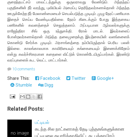
குறைந்தபட்சம் மாவட்டத்துக்கு ஒருவராவது வேண்டும். அந்தந்தப்
பகுதிகளின் நீர் வரத்து, புவியியல் அமைப்பு தெரிந்தவர்களால்தான் அந்தந்த
ஊருக்கேற்ற நீர் மேலாண்மையைச் செயல்படுத்த முடியும். முழு நேரப் பணியாக
இதைச் செய்ய வேண்டியதில்லை. நேரம் கிடைக்கும் போது இத்தகைய
பணிகளில் கவனத்தைச் செலுத்தலாம். அப்படியான ஆர்வலர்களுக்கு
ராஜேந்திரா சிங் ஒரு உந்துசக்தி. ரோல் மாடல். இவர்களைப்
போன்றவர்களால்தான் அடுத்த தலைமுறைக்கு இயற்கையின் வளங்களைக்
கொண்டு சேர்க்க முடியும். அரசாங்கத்தை நம்பியிருந்தால் பெரிய பலன்
இல்லை. காலங்காலமாக காவிரியையும் கங்கையையும் இணைக்கிறோம்
என்று கவர்ச்சிகரமான கதைளை விட்டுக் கொண்டேயிருப்பார்கள். இரண்டு
வரப்புகளைக் கூட வெட்ட மாட்டார்கள்.
10 comments
Share This:
Facebook
Twitter
Google+
Stumble
Digg
Related Posts:
பட்டியல்
கடந்த சில நாட்களாகத் தேடி புத்தகங்களுக்கான
பட்டியலை தயாரித்தாகிவிட்டது. பத்தாயிரம்