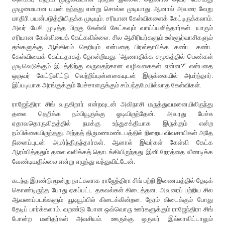
முழுமையான பயன் தந்தது என்று சொல்ல முடியாது. ஆனால் அவரை வேறு
மாதிரி பயன்படுத்தியிருக்க முடியும். சரியான கேள்விகளைக் கேட்டிருக்கலாம்.
அவர் பேசி முடித்த பிறகு கேள்வி கேட்கவும் வாய்ப்பளித்தார்கள். யாரும்
சரியான கேள்வியைக் கேட்கவில்லை. சில ஆசிரியர்களும் உள்ளூர்வாசிகளும்
தங்களுக்கு ஆங்கிலம் தெரியும் என்பதை பிரஸ்தாபிக்க கண்ட கண்ட
கேள்வியைக் கேட்டதாகத் தோன்றியது. ‘ஆணாதிக்க சமூகத்தில் பெண்கள்
முடிவெடுக்கும் இடத்திற்கு வருவதற்கான வழிவகைகள் என்ன?’ என்பதை
ஒருவர் கேட்டுவிட்டு வெற்றிப்புன்னகையுடன் இருக்கையில் அமர்ந்தார்.
இப்படியாக அரங்குக்கும் பேச்சாளருக்கும் சம்பந்தமேயில்லாத கேள்விகள்.
ராஜேந்திரா சிங் வருகிறார் என்றவுடன் அவிநாசி மருத்துவமனையிலிருந்து
தலை தெறிக்க நம்பியூருக்கு ஓடியிருந்தேன். அவரது பேச்சு
ஏதாவதொருவிதத்தில் நமக்கு உந்துசக்தியாக இருக்கும் என்ற
நம்பிக்கையிருந்தது. அந்தத் திருமணமண்டபத்தில் நிறைய விவசாயிகள் அதே
நினைப்புடன் அமர்ந்திருந்தார்கள். ஆனால் இவர்கள் கேள்வி கேட்க
ஆரம்பித்ததும் தலை வலிக்கத் தொடங்கியிருந்தது. இனி நேரத்தை வீணடிக்க
வேண்டியதில்லை என்று எழுந்து வந்துவிட்டேன்.
கடந்த இரண்டு மூன்று நாட்களாக ராஜேந்திரா சிங் பற்றி இணையத்தில் தேடிக்
கொண்டிருந்த போது ஏகப்பட்ட தகவல்கள் கிடைத்தன. அவரைப் பற்றிய சில
ஆவணப்படங்களும் யூடியூப்பில் கிடைக்கின்றன. நேரம் கிடைக்கும் போது
தேடிப் பார்க்கலாம். வறண்டு போன ஒவ்வொரு ஊர்களுக்கும் ராஜேந்திரா சிங்
போன்ற மனிதர்கள் அவசியம். ஊருக்கு ஒருவர் இல்லாவிட்டாலும்