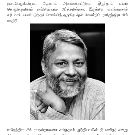
நடைபெறுகின்றன. அதனால் அணைக்கட்டுகள் இருந்தால் வளம்
கொழித்துவிடும் என்றெல்லாம் அர்த்தமில்லை. இருக்கிற வளங்களைச்
சரியாகப் பயன்படுத்தச் சொல்லித் தருகிற ஆள் வேண்டும். ராஜேந்திரா சிங்
மாதிரி.
ராஜேந்திரா சிங் ராஜஸ்தானைச் சார்ந்தவர். இந்தியாவின் நீர் மனிதர் என்று