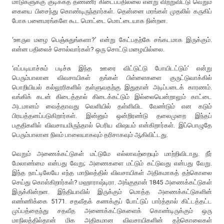
மாடுகளுக்கு குடிக்கத் தண்ணீர் கிடைப்பதில்லை என்று விற்றுவிட்டு வெறும்
கையை பிசைந்து கொண்டிருந்தார்கள். தென்னை மரங்கள் முதலில் கருகிப்
போக பனைமரங்களே கூட மொட்டை மொட்டையாக நின்றன.
‘ஊருல மழை பெஞ்சுதுங்களா?’ என்று கேட்பதற்கே சங்கடமாக இருக்கும்.
என்ன பதிலைச் சொல்வார்கள்? ஒரு சொட்டு மழையில்லை.
‘எப்படியாச்சும் படிச்சு இந்த ஊரை விட்டுட்டு போயிடட்டும்’ என்று
பெரும்பாலான விவசாயிகள் தங்கள் பிள்ளைகளை குருட்டுவாக்கில்
பொறியியல் கல்லூரிகளில் தள்ளுவதற்கு இதுதான் அடிப்படைக் காரணம்.
வங்கிக் கடன் கிடைத்தால் கிடைக்கட்டும் இல்லையென்றாலும் காட்டை
அடமானம் வைத்தாவது வெளியில் தள்ளிவிட வேண்டும் என கடும்
பிரயத்தனப்படுகிறார்கள். இன்னும் ஒன்றிரண்டு தலைமுறை இந்தப்
பகுதிகளில் விவசாயமிருந்தால் பெரிய விஷயம் என்கிறார்கள். இப்பொழுதே
பெரும்பாலான நிலம் பாலையாகவும் தரிசாகவும் ஆகிவிட்டது.
வெறும் அணைக்கட்டுகள் மட்டுமே எல்லாவற்றையும் மாற்றிவிடாது. நீர்
மேலாண்மை என்பது வேறு; அணைகளை மட்டும் கட்டுவது என்பது வேறு.
இந்த நாட்டிலேயே எந்த மாநிலத்தில் விவசாயிகள் அதிகமாகத் தற்கொலை
செய்து கொள்கிறார்கள்? மஹாராஷ்டிரா. அங்குதான் 1845 அணைக்கட்டுகள்
இருக்கின்றன. இந்தியாவில் இருக்கும் மொத்த அணைக்கட்டுகளின்
எண்ணிக்கை 5171. சதவீதக் கணக்குப் போட்டுப் பார்த்தால் கிட்டத்தட்ட
முப்பத்தைந்து சதவீத அணைக்கட்டுகளைக் கொண்டிருக்கும் ஒரு
மாநிலத்தில்தான் மிக அதிகமான விவசாயிகளின் தற்கொலைகள்