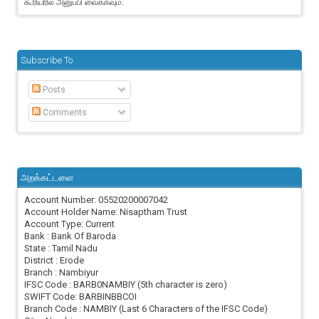
கூரியரில் அனுப்பி வைக்கவும்.
Subscribe To
Posts
Comments
அறக்கட்டளை
Account Number: 05520200007042
Account Holder Name: Nisaptham Trust
Account Type: Current
Bank : Bank Of Baroda
State : Tamil Nadu
District : Erode
Branch : Nambiyur
IFSC Code : BARB0NAMBIY (5th character is zero)
SWIFT Code: BARBINBBCOI
Branch Code : NAMBIY (Last 6 Characters of the IFSC Code)