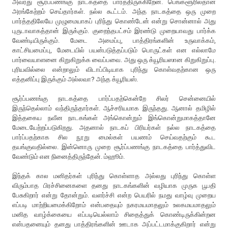
அவரது சூர்ப்பணங்கு நாடகத்தை பார்த்திருக்கிறேன். பெங்களூரில்தான்
அரங்கேற்றம் செய்தார்கள். நல்ல கூட்டம். அந்த நாடகத்தை ஒரு முறை
பார்த்ததிலேயே முழுமையாகப் புரிந்து கொண்டேன் என்று சொன்னால் அது
புருடாவாகத்தான் இருக்கும். குறைந்தபட்சம் இரண்டு முறையாவது பார்க்க
வேண்டியிருக்கும். மேடை அமைப்பு, பாத்திரங்களின் உருவாக்கம்,
காட்சியமைப்பு, மேடையில் பயன்படுத்தப்படும் பொருட்கள் என எல்லாமே
பார்வையாளனை கிறுகிறுக்க வைப்பவை. அது ஒரு க்யூரியஸான கிறுகிறுப்பு.
புரியவில்லை என்றாலும் விடாப்பிடியாக புரிந்து கொள்வதற்கான ஒரு
எத்தனிப்பு இருக்கும் அல்லவா? அந்த க்யூரியஸ்.
சூர்ப்பணங்கு நாடகத்தை பார்ப்பதற்கென்றே சிலர் சென்னையில்
இருந்தெல்லாம் வந்திருந்தார்கள். ஆச்சரியமாக இருந்தது. ஆனால் தமிழில்
இத்தகைய நவீன நாடகங்கள் அங்கொன்றும் இங்கொன்றுமாகத்தானே
மேடையேற்றப்படுகிறது. அதனால் நாடகப் பிரியர்கள் நல்ல நாடகத்தை
பார்ப்பதற்காக சில நூறு மைல்கள் பயணம் செய்வதற்கும் கூட
தயங்குவதில்லை. இன்னொரு முறை சூர்ப்பணங்கு நாடகத்தை பார்த்துவிட
வேண்டும் என நினைத்திருந்தேன். ம்ஹூம்.
இந்தக் கால மனிதர்கள் புரிந்து கொள்ளாத அல்லது புரிந்து கொள்ள
விரும்பாத பிரச்சினைகளை தனது நாடகங்களின் வழியாக முருக பூபதி
பேசுகிறார் என்று தோன்றும். வளர்ச்சி என்ற பெயரில் நமது வாழ்வு முறைய
எப்படி மாற்றியமைக்கிறோம் என்பதையும் நகரமயமாதலும் உலகமயமாதலும்
மனித வாழ்க்கையை எப்படியெல்லாம் சிதைத்துக் கொண்டிருக்கின்றன
என்பதனையும் தனது பாத்திரங்களின் ஊடாக அப்பட்டமாக்குகிறார் என்று