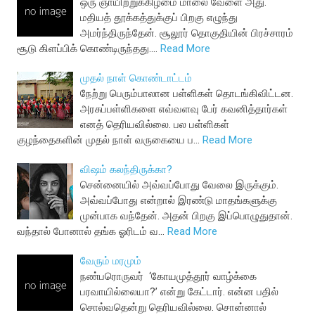
ஒரு ஞாயிற்றுக்கிழமை மாலை வேளை அது.
மதியத் தூக்கத்துக்குப் பிறகு எழுந்து
அமர்ந்திருந்தேன். சூலூர் தொகுதியின் பிரச்சாரம்
சூடு கிளப்பிக் கொண்டிருந்தது.…
Read More
முதல் நாள் கொண்டாட்டம்
நேற்று பெரும்பாலான பள்ளிகள் தொடங்கிவிட்டன.
அரசுப்பள்ளிகளை எவ்வளவு பேர் கவனித்தார்கள்
எனத் தெரியவில்லை. பல பள்ளிகள்
குழந்தைகளின் முதல் நாள் வருகையை ப…
Read More
விஷம் கலந்திருக்கா?
சென்னையில் அவ்வப்போது வேலை இருக்கும்.
அவ்வப்போது என்றால் இரண்டு மாதங்களுக்கு
முன்பாக வந்தேன். அதன் பிறகு இப்பொழுதுதான்.
வந்தால் போனால் தங்க ஓரிடம் வ…
Read More
வேரும் மரமும்
நண்பரொருவர் ‘கோயமுத்தூர் வாழ்க்கை
பரவாயில்லையா?’ என்று கேட்டார். என்ன பதில்
சொல்வதென்று தெரியவில்லை. சொன்னால்