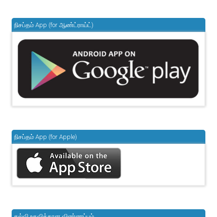
நிசப்தம் App (for ஆண்ட்ராய்ட்)
நிசப்தம் App (for Apple)
கல்வி உதவிக்கான விண்ணப்பம்