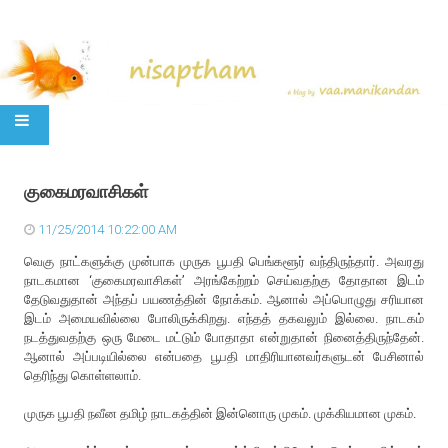
SKIP TO CONTENT
குகைமரவாசிகள்
11/25/2014 10:22:00 AM
வெகு நாட்களுக்கு முன்பாக முருக பூபதி பெங்களூர் வந்திருந்தார். அவரது
நாடகமான ‘குகைமரவாசிகள்’ அரங்கேற்றம் செய்வதற்கு தோதான இடம்
தேடுவதுதான் அந்தப் பயணத்தின் நோக்கம். ஆனால் அப்பொழுது சரியான
இடம் அமையவில்லை போலிருக்கிறது. எந்தத் தகவலும் இல்லை. நாடகம்
நடத்துவதற்கு ஒரு மேடை மட்டும் போதாதா என்றுதான் நினைத்திருந்தேன்.
ஆனால் அப்படியில்லை என்பதை பூபதி மாதிரியானவர்களுடன் பேசினால்
தெரிந்து கொள்ளலாம்.
முருக பூபதி நவீன தமிழ் நாடகத்தின் இன்னொரு முகம். முக்கியமான முகம்.