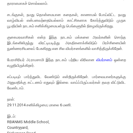
தாராளமாகச் சொல்லலாம்.
சடங்குகள், நமது தொன்மையான கதைகள், காணாமல் போய்விட்ட நமது
வாழ்வியல் என்பனவற்றையெல்லாம் காட்சிகளாக கோர்த்துவிடும் முருக
பூபதியின் நாடகம் சனிக்கிழமையன்று பெங்களூரில் நிகழவிருக்கிறது.
குகைமரவாசிகள் என்ற இந்த நாடகம் மக்களை அவர்களின் சொந்த
இடங்களிலிருந்து விரட்டியடித்து அகதிகளாக்கிவிடும் பிரச்சினையின்
நுண்ணரசியலைப் பேசுகிறது என சில விமர்சனங்களில் வாசித்திருக்கிறேன்.
பேராசிரியர் அ.ராமசாமி இந்த நாடகம் பற்றிய விரிவான
விமர்சனம்
ஒன்றை
எழுதியிருக்கிறார்.
எப்படியும் பார்த்துவிட வேண்டும் என்றிருக்கிறேன். பார்வையாளர்களுக்கு
அனுமதிக்கு கட்டணம் எதுவும் இல்லை. வாய்ப்பிருப்பவர்கள் தவற விட்டுவிட
வேண்டாம்.
நாள்:
29.11.2014 சனிக்கிழமை; மாலை 6 மணி.
இடம்:
RBANMS Middle School,
Countryyard,