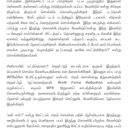
சமீபத்தில் ஜிகிர்தண்டா படம் பார்த்தேன். படம் முழுவதுமே இதுதான்
பின்னணி. தன்னைப் பார்த்து அடுத்தவர்கள் பயப்பட வேண்டும் என்று சிம்ஹா
திரும்பத் திரும்பச் சொல்லிக் கொண்டிருக்கிறார். இந்தப் படம்தான்
என்றில்லை. ரேஸ் குர்ரம் படம் படத்திலும் இதேதான் டயலாக். வில்லன்
மத்தாலி சிவா ரெட்டி அதைத்தான் சொல்கிறான். ‘இந்த ஊருக்கு என்னைப்
பார்த்து பயம் இருந்து கொண்டேயிருக்க வேண்டும்’என்று. இந்த இரண்டு
படங்களும் சாம்பிள்தான். கிட்டத்தட்ட தொண்ணூறு சதவீத படங்களில் இந்த
வசனம் வந்துவிடுகிறது. அதனால்தான் பத்தாம் வகுப்பு பையன் கூட
இம்மிபிசகாமல் ஆசைப்படுகிறான். சினிமாக்காரர்களிடம் போய் நாம் பொங்கல்
வைக்க முடியாது. ‘சமூகத்தில் நடப்பதைத் தானே காட்டுகிறோம்?’ என்று
சொல்லிவிடுவார்கள்.
சினிமாவில் மட்டும்தானா? ஹெச்.ஆர் டைரக்டராக ஒருவர் இருந்தார்.
பெயரைச் சொல்ல வேண்டியதில்லை என நினைக்கிறேன். ‘இவனுக எப்ப பாரு
WFRன்னே பேசிட்டிருக்கானுக’ என்பார். அவர் சொன்னது நிறுவனத்தின்
ஹெச்.ஆர் ஆட்களைத்தான். Work Force Reduction என்பதன்
சுருக்கப்பட்ட வடிவம் WFR. நிறுவனம் லாபத்தில்தான் இயங்கிக்
கொண்டிருக்கிறது. தலைமையிடமிருந்தும் எந்த சமிக்ஞையும் வரவில்லை.
ஆனால் உள்ளூர் பெருந்தலை இதைச் செய்துவிட வேண்டுமென ஆர்வமாக
இருக்கிறார்.
‘ஏன் சார்?’ என்று கேட்டால் அவர் சொன்ன பதில் ஆச்சரியமாக இருந்தது.
ஊழியர்களிடம் ஒரு மெலிதான பயம் இருந்து கொண்டேயிருக்க வேண்டும்
என்பதுதான் நோக்கம். எதையுமே துணிந்து கேட்க வழியில்லாதபடி அந்த பயம்