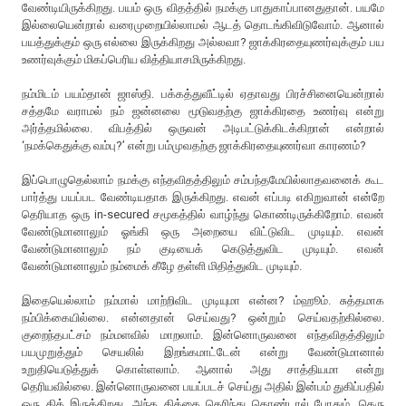
வேண்டியிருக்கிறது. பயம் ஒரு விதத்தில் நமக்கு பாதுகாப்பானதுதான். பயமே
இல்லையென்றால் வரைமுறையில்லாமல் ஆடத் தொடங்கிவிடுவோம். ஆனால்
பயத்துக்கும் ஒரு எல்லை இருக்கிறது அல்லவா? ஜாக்கிரதையுணர்வுக்கும் பய
உணர்வுக்கும் மிகப்பெரிய வித்தியாசமிருக்கிறது.
நம்மிடம் பயம்தான் ஜாஸ்தி. பக்கத்துவீட்டில் ஏதாவது பிரச்சினையென்றால்
சத்தமே வராமல் நம் ஜன்னலை மூடுவதற்கு ஜாக்கிரதை உணர்வு என்று
அர்த்தமில்லை. விபத்தில் ஒருவன் அடிபட்டுக்கிடக்கிறான் என்றால்
‘நமக்கெதுக்கு வம்பு?’ என்று பம்முவதற்கு ஜாக்கிரதையுணர்வா காரணம்?
இப்பொழுதெல்லாம் நமக்கு எந்தவிதத்திலும் சம்பந்தமேயில்லாதவனைக் கூட
பார்த்து பயப்பட வேண்டியதாக இருக்கிறது. எவன் எப்படி எகிறுவான் என்றே
தெரியாத ஒரு in-secured சமூகத்தில் வாழ்ந்து கொண்டிருக்கிறோம். எவன்
வேண்டுமானாலும் ஓங்கி ஒரு அறையை விட்டுவிட முடியும். எவன்
வேண்டுமானாலும் நம் குடியைக் கெடுத்துவிட முடியும். எவன்
வேண்டுமானாலும் நம்மைக் கீழே தள்ளி மிதித்துவிட முடியும்.
இதையெல்லாம் நம்மால் மாற்றிவிட முடியுமா என்ன? ம்ஹூம். சுத்தமாக
நம்பிக்கையில்லை. என்னதான் செய்வது? ஒன்றும் செய்வதற்கில்லை.
குறைந்தபட்சம் நம்மளவில் மாறலாம். இன்னொருவனை எந்தவிதத்திலும்
பயமுறுத்தும் செயலில் இறங்கமாட்டேன் என்று வேண்டுமானால்
உறுதியெடுத்துக் கொள்ளலாம். ஆனால் அது சாத்தியமா என்று
தெரியவில்லை. இன்னொருவனை பயப்படச் செய்து அதில் இன்பம் துகிப்பதில்
ஒரு கிக் இருக்கிறது. அந்த கிக்கை தெரிந்து கொண்டால் போதும். தெரு