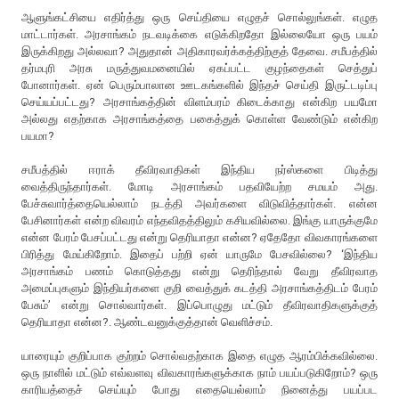
ஆளுங்கட்சியை எதிர்த்து ஒரு செய்தியை எழுதச் சொல்லுங்கள். எழுத
மாட்டார்கள். அரசாங்கம் நடவடிக்கை எடுக்கிறதோ இல்லையோ ஒரு பயம்
இருக்கிறது அல்லவா? அதுதான் அதிகாரவர்க்கத்திற்குத் தேவை. சமீபத்தில்
தர்மபுரி அரசு மருத்துவமனையில் ஏகப்பட்ட குழந்தைகள் செத்துப்
போனார்கள். ஏன் பெரும்பாலான ஊடகங்களில் இந்தச் செய்தி இருட்டடிப்பு
செய்யப்பட்டது? அரசாங்கத்தின் விளம்பரம் கிடைக்காது என்கிற பயமோ
அல்லது எதற்காக அரசாங்கத்தை பகைத்துக் கொள்ள வேண்டும் என்கிற
பயமா?
சமீபத்தில் ஈராக் தீவிரவாதிகள் இந்திய நர்ஸ்களை பிடித்து
வைத்திருந்தார்கள். மோடி அரசாங்கம் பதவியேற்ற சமயம் அது.
பேச்சுவார்த்தையெல்லாம் நடத்தி அவர்களை விடுவித்தார்கள். என்ன
பேசினார்கள் என்ற விவரம் எந்தவிதத்திலும் கசியவில்லை. இங்கு யாருக்குமே
என்ன பேரம் பேசப்பட்டது என்று தெரியாதா என்ன? ஏதேதோ விவகாரங்களை
பிரித்து மேய்கிறோம். இதைப் பற்றி ஏன் யாருமே பேசவில்லை? ‘இந்திய
அரசாங்கம் பணம் கொடுத்தது என்று தெரிந்தால் வேறு தீவிரவாத
அமைப்புகளும் இந்தியர்களை குறி வைத்துக் கடத்தி அரசாங்கத்திடம் பேரம்
பேசும்’ என்று சொல்வார்கள். இப்பொழுது மட்டும் தீவிரவாதிகளுக்குத்
தெரியாதா என்ன?. ஆண்டவனுக்குத்தான் வெளிச்சம்.
யாரையும் குறிப்பாக குற்றம் சொல்வதற்காக இதை எழுத ஆரம்பிக்கவில்லை.
ஒரு நாளில் மட்டும் எவ்வளவு விவகாரங்களுக்காக நாம் பயப்படுகிறோம்? ஒரு
காரியத்தைச் செய்யும் போது எதையெல்லாம் நினைத்து பயப்பட