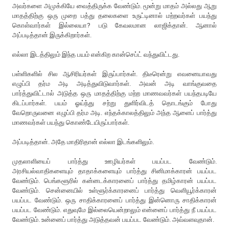
அவர்களை அமுக்கியே வைத்திருக்க வேண்டும். மூன்று மாதம் அல்லது ஆறு
மாதத்திற்கு ஒரு முறை பத்து தலைகளை உருட்டினால் மற்றவர்கள் பயந்து
கொள்வார்கள் இல்லையா? படு கேவலமான லாஜிக்தான். ஆனால்
அப்படித்தான் இருக்கிறார்கள்.
எல்லா இடத்திலும் இந்த பயம் என்கிற கான்செப்ட் வந்துவிட்டது.
பள்ளிகளில் சில ஆசிரியர்கள் இருப்பார்கள். திடீரென்று எவனையாவது
எழுப்பி தர்ம அடி அடித்துவிடுவார்கள். அவன் அடி வாங்குவதை
பார்த்துவிட்டால் அடுத்த ஒரு மாதத்திற்கு மற்ற மாணவவர்கள் பயந்தபடியே
கிடப்பார்கள். பயம் ஓய்ந்து சற்று துளிர்விடத் தொடங்கும் போது
வேறொருவனை எழுப்பி தர்ம அடி. எந்தக்காலத்திலும் அந்த ஆளைப் பார்த்து
மாணவர்கள் பயந்து கொண்டேயிருப்பார்கள்.
அப்படித்தான். அதே மாதிரிதான் எல்லா இடங்களிலும்.
முதலாளியைப் பார்த்து ஊழியர்கள் பயப்பட வேண்டும்.
அரசியல்வாதிகளையும் தாதாக்களையும் பார்த்து சினிமாக்காரன் பயப்பட
வேண்டும். பெங்களூரில் கன்னடக்காரனைப் பார்த்து தமிழ்காரன் பயப்பட
வேண்டும். சென்னையில் உள்ளூர்க்காரனைப் பார்த்து வெளியூர்க்காரன்
பயப்பட வேண்டும். ஒரு சாதிக்காரனைப் பார்த்து இன்னொரு சாதிக்காரன்
பயப்பட வேண்டும். எதுவுமே இல்லையென்றாலும் என்னைப் பார்த்து நீ பயப்பட
வேண்டும். உன்னைப் பார்த்து அடுத்தவன் பயப்பட வேண்டும். அவ்வளவுதான்.