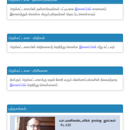
அறக்கட்டளையின் தன்னார்வலர்கள் பட்டியலை
இணைப்பில்
காணலாம்.
இணைத்துக் கொள்ள விரும்புகிறவர்கள் தொடர்பு கொள்ளவும்.
அறக்கட்டளை - விதிகள்
அறக்கட்டளையின் விதிகளைத் தெரிந்து கொள்ள
இணைப்பின்
மீது சுட்டவும்.
அறக்கட்டளை- பரிசீலனை
நிசப்தம் அறக்கட்டளைக்கு உதவி கோரி வரும் விண்ணப்பங்களின் நிலவரத்தை
இணைப்பில்
தெரிந்து கொள்ளலாம்.
புத்தகங்கள்..