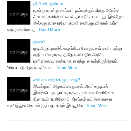
தீப்பிணி தீண்டல்
மூன்று நான்கு நாட்கள் ஓய்வுக்குப் பிறகு அடுத்த
சில ஊர்களின் பட்டியல் தயாரிக்கப்பட்டது. இன்றோ
அல்லது நாளையோ சுமார் எண்பது வீடுகள் உள்ள
ஒரு குக்கிராமத…
Read More
குணம்
குடியிருப்புகளில் வழங்கிய பொருட்கள் தவிர பத்து
குடும்பங்களுக்குத் தேவைப்படும் அரிசி,
மளிகையை தனியாக எடுத்து வைத்திருந்தோம்.
‘சிரமப்படுகிறவர்கள்’ என …
Read More
ஏன் சம்பாதிக்க முடியாது?
இயக்குநர் அழகம்பெருமாள் அவர்களுடன்
இரண்டொரு நாட்களுக்கு முன்பாக பேசினேன்.
நிறையப் பேசினோம். நிசப்தம் கட்டுரைகளை
வாசித்துக் கொண்டிருப்பதாகவும் இயலுமெ…
Read More