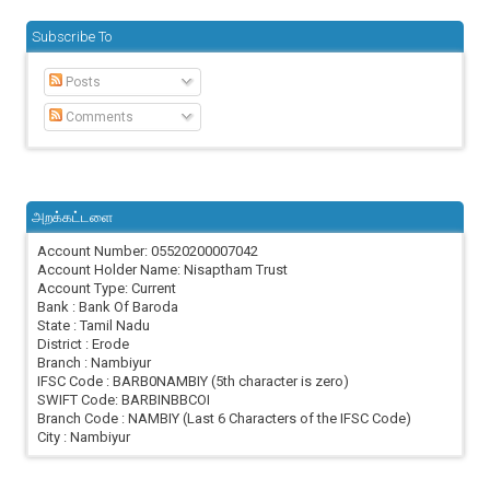
Subscribe To
Posts
Comments
அறக்கட்டளை
Account Number: 05520200007042
Account Holder Name: Nisaptham Trust
Account Type: Current
Bank : Bank Of Baroda
State : Tamil Nadu
District : Erode
Branch : Nambiyur
IFSC Code : BARB0NAMBIY (5th character is zero)
SWIFT Code: BARBINBBCOI
Branch Code : NAMBIY (Last 6 Characters of the IFSC Code)
City : Nambiyur