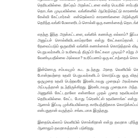
தெரியவில்லை. நிசப்தம் அறக்கட்டளை என்ற பெயரில் சார்பத
தொடங்க முடியவில்லை. வங்கிகளில் ஆயிரத்தெட்டு காரணங்
கேள்வி கேட்பார்கள் என்றெல்லாம் காரணங்களை அடுக்குகிறா
தெரிந்த வங்கி மேலாளரிடம் சொல்லி ஒரு கணக்கைத் தொடங்க
எதற்கு இந்த அறக்கட்டளை, வங்கிக் கணக்கு எல்லாம்? இப
அனுப்பச் சொல்லிவிடலாம்தானே என்று கேட்கலாம்தான். அப
தேவைப்படும் ஒருவரின் வங்கிக் கணக்கைக் கொடுத்தால் விடி
பெறுபவர்களிடம் உபரியைத் திருப்பி கேட்கவா முடியும்? சற
வேண்டியதில்லை அல்லவா? உபரிப்பணம் ஒரு லட்சத்தைக் கொண்
இன்னொரு சம்பவமும் கூட நடந்தது. அதை வெளியில் சொல
போன்றவற்றை உதவி பெறுபவர்களிடம் கொடுப்பது ஒரு விதத்த
ஒருமுறை உதவி பெற்றவரே இரண்டாவது முறையும் அவர்கள
அப்படித்தான் நடந்திருக்கிறது. இரண்டாவது முறையாக அந்த
அணுகிக் கேட்டதாலோ என்னவோ முதல் முறை உதவியவர்களே ம
தெரியவில்லை. கேட்ட போது ‘ப்ரெண்ட்ஸ் உதவினாங்க’ என்று ச
ஆனால் இப்படி முக்கியமில்லாத காரியத்திற்காக கொடுக்கப்ப
என்பதுதான் வருத்தம். சங்கடமாக இருந்தது.
இதையெல்லாம் வெளியில் சொல்கிறான் என்று தவறாக புரிந்
ஆனாலும் தவறாகத்தான் படுகிறது.