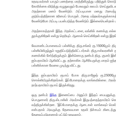
உதவுபவர்கள் யாரும் பணத்தை மரத்திலிருந்து பறித்துக் கொ
கோரிக்கை விடுத்து எழுதுவதும் பேசுவதும் சுலபம். செய்துவி
அதற்கான மனம் வேண்டும். அப்படியான மனது அமைந்து 
குடும்பத்திற்கான உரிமைப் பொருள். அதை மற்றவர்களுக்காகத
வேண்டுமோ அப்படி பயன்படுத்த வேண்டும். இல்லையென்றால் பா
அதற்காகத்தான் இந்த அறக்கட்டளை, வங்கிக் கணக்கு எல்லாம்
தூக்குகிறேன் என்று தெரியும். ஆனால் செய்கிறேன் என்று இறங்
வேமாண்டம்பாளையம் பள்ளிக்கு திரு.சங்கர் ரூ.15000மும் 
பள்ளியிலிருந்தும் உறுதிப்படுத்திவிட்டார்கள். திரு.ஈஸ்வரனி
கணக்கில் சேர்ந்திருக்கும். இன்னொரு நண்பர் திரு. குமார
ஐம்பதாயிரம் ஆகிவிட்டது. தற்காலிக ஆசிரியருக்கு மாதம் 
பள்ளிக்கான வேலை முடிந்து விட்டது.
இந்த ஐம்பதாயிரம் ரூபாய் போக திரு.ராஜேஷ் ரூ.25000மும
சொல்லியிருக்கிறார்கள். இப்போதைக்கு வாங்கவில்லை. அவர
நாற்பதாயிரம் ரூபாய் இருக்கிறது.
ஒரு நண்பர்
இந்த
இணைப்பை அனுப்பி இந்தப் பையனுக்கு உத
பொருளாளர் திரு.ஸ்டாலின் அவர்கள் இருபத்தைந்தாயிரம் கொ
வந்திருக்கின்றன. ‘இப்போதைக்கு ஆடைகள் வாங்கவும் மெஸ் பீஸ
என்பதால் அவருக்கு தேவையான உதவி நிச்சயம் கிடைத்துவிட
தேவைப்படுமானால் மட்டும் உதவலாம்.