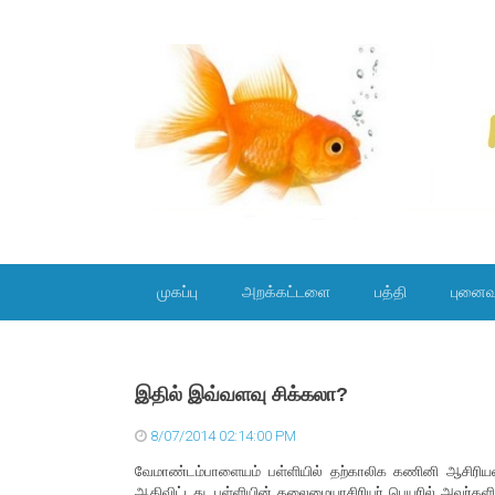
SKIP TO CONTENT
முகப்பு
அறக்கட்டளை
பத்தி
புனைவ
இதில் இவ்வளவு சிக்கலா?
8/07/2014 02:14:00 PM
வேமாண்டம்பாளையம் பள்ளியில் தற்காலிக கணினி ஆசிரியர
ஆகிவிட்டது. பள்ளியின் தலைமையாசிரியர் பெயரில் அவர்கள