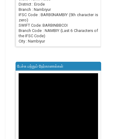
District : Erode
Branch : Nambiyur
IFSC Code : BARB0NAMBIY (5th character is
zero)
SWIFT Code: BARBINBBCOI
Branch Code : NAMBIY (Last 6 Characters of
the IFSC Code)
City : Nambiyur
பேச்சு மற்றும் நேர்காணல்கள்