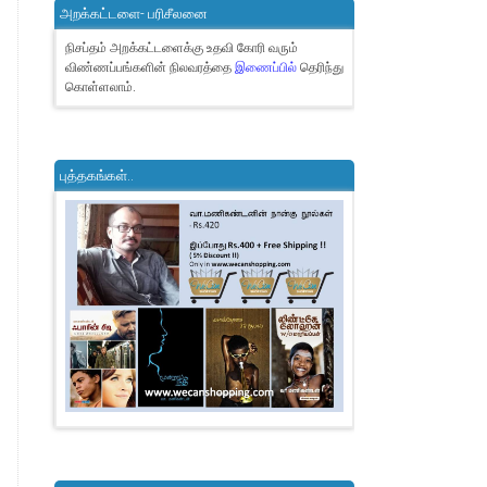
அறக்கட்டளை- பரிசீலனை
நிசப்தம் அறக்கட்டளைக்கு உதவி கோரி வரும்
விண்ணப்பங்களின் நிலவரத்தை
இணைப்பில்
தெரிந்து
கொள்ளலாம்.
புத்தகங்கள்..