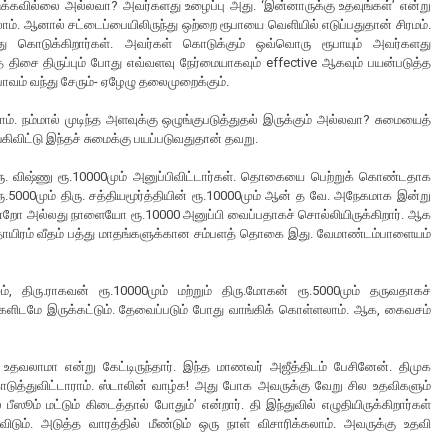
டுக்கவில்லை அல்லவா? அவர்களது உழைப்பு அது. ‘இன்னாருக்கு உதவுங்கள்’ என்று
டலாம். ஆனால் சட்டைப்பையிலிருந்து ஒற்றை ரூபாயை வெளியில் எடுப்பதுதான் சிரமம்.
கொடுக்கிறார்கள். அவர்கள் கொடுக்கும் ஒவ்வொரு ரூபாயும் அவர்களது
் திசை திருப்பும் போது எவ்வளவு நேர்மையாகவும் effective ஆகவும் பயன்படுத்த
வம் வந்து சேரும்- ஏழேழு தலைமுறைக்கும்.
. நம்மால் முடிந்த அளவுக்கு ஒழுங்குபடுத்துதல் இருக்கும் அல்லவா? சுமையைத்
கிவிட்டு இந்தச் சுமைக்கு பயப்படுவதுதான் தவறு.
திரு. விஷ்ணு ரூ.10000மும் அனுப்பிவிட்டார்கள். தொகையை பெற்றுக் கொண்டதாக
ன் ரூ.5000மும் திரு. சத்தியமூர்த்தியின் ரூ.10000மும் ஆன் த வே. அநேகமாக இன்று
் இன்றோ அல்லது நாளையோ ரூ.10000 அனுப்பி வைப்பதாகச் சொல்லியிருக்கிறார். ஆக
ஐந்தாயிரம் வீதம் பத்து மாதங்களுக்கான சம்பளத் தொகை இது. வேமாண்டம்பாளையம்
், திரு.ராகவன் ரூ.10000மும் மற்றும் திரு.மோகன் ரூ.5000மும் தருவதாகச்
்களிடமே இருக்கட்டும். தேவைப்படும் போது வாங்கிக் கொள்ளலாம். ஆக, கைவசம்
வலாமா என்று கேட்டிருந்தார். இந்த மாணவர் அஜீத்திடம் பேசினேன். திமுக
டுத்துவிட்டாராம். ஸ்டாலின் வாழ்க! அது போக அவருக்கு வேறு சில உதவிகளும்
ூம் மட்டும் கிடைத்தால் போதும்’ என்றார். தி இந்துவில் எழுதியிருக்கிறார்கள்
ும். அடுத்த வாரத்தில் மீண்டும் ஒரு நாள் விசாரிக்கலாம். அவருக்கு உதவி