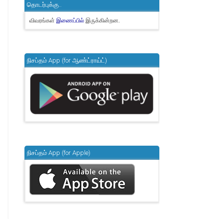
தொடர்புக்கு..
விவரங்கள்
இருக்கின்றன.
இணைப்பில்
நிசப்தம் App (for ஆண்ட்ராய்ட்)
நிசப்தம் App (for Apple)