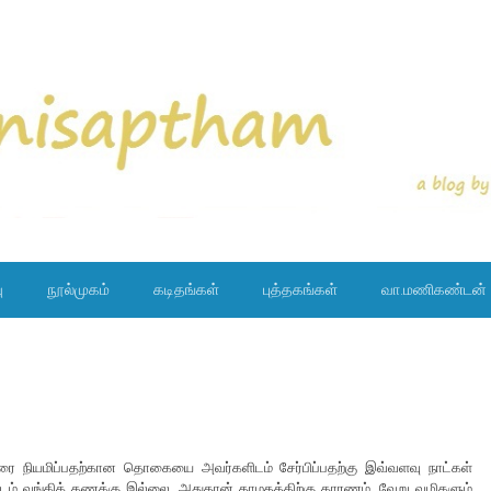
ு
நூல்முகம்
கடிதங்கள்
புத்தகங்கள்
வா.மணிகண்டன்
ை நியமிப்பதற்கான தொகையை அவர்களிடம் சேர்பிப்பதற்கு இவ்வளவு நாட்கள்
ிடம் வங்கிக் கணக்கு இல்லை. அதுதான் தாமதத்திற்கு காரணம். வேறு வழிகளும்