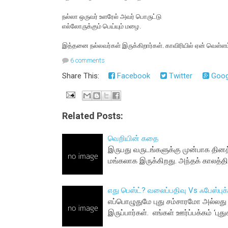
நல்லா ஒருவர் உளரேல் அவர் பொருட்டு
எல்லோருக்கும் பெய்யும் மழை.
இத்தனை நல்லவர்கள் இருக்கிறார்கள். காவிரியில் ஏன் வெள்ள
6 comments
Share This:
Facebook
Twitter
Goog
Related Posts:
வெறியின் கதை
இருபது வருடங்களுக்கு முன்பாக தினத
மங்கலாக இருக்கிறது. அந்தக் கால
எது பெஸ்ட்? வலைப்பதிவு Vs ஃபேஸ்புக்
எப்பொழுதுமே புது சம்சாரமோ அல்லது
இருப்பார்கள். எங்கள் ஊர்ப்பக்கம் ‘பு