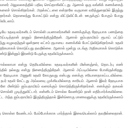
ிவாளர் அலுவலகத்தில் பதிவு செய்தாகிவிட்டது. ஆனால் ஒரு வங்கிக் கணக்கைத்
களைச் சொல்கிறார்கள். அறக்கட்டளை என்றாலே வருமான வரித்துறையில் இருந்து
ர்கள். தொலைந்து போகட்டும் என்று விட்டுவிட்டேன். ஊருக்குப் போகும் போது
ிவிடலாம்.
்படியே உதவுபவர்களிடம் சொல்லி பயனாளர்களின் கணக்குக்கு நேரடியாக பணத்தை
்படித்தான் நானும் நினைத்திருந்தேன். ஆனால் ஐம்பதாயிரம் ரூபாய் மட்டும்
ந்து எழுவதற்குள் ஒன்றரை லட்சம் ரூபாயை கணக்கில் போட்டுவிடுகிறார்கள். உதவி
்று அதிகமாகக் கொடுப்பது தவறில்லை. ஆனால் மூன்று மடங்கு அதிகமாகக் கொடுக்க
டு இன்னும் இரண்டு பேருக்கு உதவியிருக்கலாம்.
்லலாமா என்று தெரியவில்லை. உதவுபவர்களின் மின்னஞ்சல், தொடர்பு எண்
ில் நல்லது என்று நினைத்திருந்தேன். ஆனால் அப்படியில்லை போலிருக்கிறது.
ை நேரடியாக அணுகி உதவி கோருவது என்பது எனக்கு சரியானதாகப்படவில்லை.
 நபர் உதவி கேட்டது அவ்வளவு முக்கியமில்லாத காரியம். ஆனால் இவர் நேரடியாக
ீண்டும் ஐம்பதாயிரம் வரைக்கும் கொடுத்திருக்கிறார்கள். எனக்கும் தகவல்
ொல்லி முடித்துவிட்டார். என்னிடம் சொல்ல வேண்டும் நான் எதிர்பார்க்கவில்லை.
ட்ட அந்த ஐம்பதாயிரம் இருந்திருந்தால் இன்னொரு மாணவனுக்கு உதவியிருக்கலாம்
து கொள்ள வேண்டாம். மேம்போக்காக பார்த்தால் இவையெல்லாம் தவறில்லைதான்.