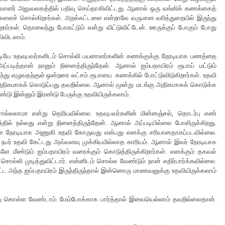
ிவாளர் அலுவலகத்தில் பதிவு செய்தாகிவிட்டது. ஆனால் ஒரு வங்கிக் கணக்கைத்
களைச் சொல்கிறார்கள். அறக்கட்டளை என்றாலே வருமான வரித்துறையில் இருந்து
ர்கள். தொலைந்து போகட்டும் என்று விட்டுவிட்டேன். ஊருக்குப் போகும் போது
ிவிடலாம்.
்படியே உதவுபவர்களிடம் சொல்லி பயனாளர்களின் கணக்குக்கு நேரடியாக பணத்தை
்படித்தான் நானும் நினைத்திருந்தேன். ஆனால் ஐம்பதாயிரம் ரூபாய் மட்டும்
ந்து எழுவதற்குள் ஒன்றரை லட்சம் ரூபாயை கணக்கில் போட்டுவிடுகிறார்கள். உதவி
்று அதிகமாகக் கொடுப்பது தவறில்லை. ஆனால் மூன்று மடங்கு அதிகமாகக் கொடுக்க
டு இன்னும் இரண்டு பேருக்கு உதவியிருக்கலாம்.
்லலாமா என்று தெரியவில்லை. உதவுபவர்களின் மின்னஞ்சல், தொடர்பு எண்
ில் நல்லது என்று நினைத்திருந்தேன். ஆனால் அப்படியில்லை போலிருக்கிறது.
ை நேரடியாக அணுகி உதவி கோருவது என்பது எனக்கு சரியானதாகப்படவில்லை.
 நபர் உதவி கேட்டது அவ்வளவு முக்கியமில்லாத காரியம். ஆனால் இவர் நேரடியாக
ீண்டும் ஐம்பதாயிரம் வரைக்கும் கொடுத்திருக்கிறார்கள். எனக்கும் தகவல்
ொல்லி முடித்துவிட்டார். என்னிடம் சொல்ல வேண்டும் நான் எதிர்பார்க்கவில்லை.
ட்ட அந்த ஐம்பதாயிரம் இருந்திருந்தால் இன்னொரு மாணவனுக்கு உதவியிருக்கலாம்
து கொள்ள வேண்டாம். மேம்போக்காக பார்த்தால் இவையெல்லாம் தவறில்லைதான்.