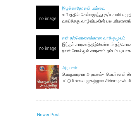
இழக்காதே: என் பார்வை
சமீபத்தில் செல்லமுத்து குப்புசாமி எழ
வாய்த்தது.வாழ்வியலின் பல பரிமாணங்
என் த‌ற்கொலைக்கான‌ வாக்குமூல‌ம்
இந்தக் காரணத்திற்கெல்லாம் தற்கொலை
நான் சொல்லும் காரணம் நம்பும்படியா
அடியாள்
பொருளாதார அடியாள்- பெயர்தான் சிம்
மட்டுமில்லை. ஜகஜ்ஜால கில்லாடிகள். ம
Newer Post