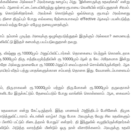
டுக்கவில்லை அல்லவா? அவர்களது உழைப்பு அது. ‘இன்னாருக்கு உதவுங்கள்’ என்று
டலாம். ஆனால் சட்டைப்பையிலிருந்து ஒற்றை ரூபாயை வெளியில் எடுப்பதுதான் சிரமம்.
கொடுக்கிறார்கள். அவர்கள் கொடுக்கும் ஒவ்வொரு ரூபாயும் அவர்களது
் திசை திருப்பும் போது எவ்வளவு நேர்மையாகவும் effective ஆகவும் பயன்படுத்த
வம் வந்து சேரும்- ஏழேழு தலைமுறைக்கும்.
. நம்மால் முடிந்த அளவுக்கு ஒழுங்குபடுத்துதல் இருக்கும் அல்லவா? சுமையைத்
கிவிட்டு இந்தச் சுமைக்கு பயப்படுவதுதான் தவறு.
திரு. விஷ்ணு ரூ.10000மும் அனுப்பிவிட்டார்கள். தொகையை பெற்றுக் கொண்டதாக
ன் ரூ.5000மும் திரு. சத்தியமூர்த்தியின் ரூ.10000மும் ஆன் த வே. அநேகமாக இன்று
் இன்றோ அல்லது நாளையோ ரூ.10000 அனுப்பி வைப்பதாகச் சொல்லியிருக்கிறார். ஆக
ஐந்தாயிரம் வீதம் பத்து மாதங்களுக்கான சம்பளத் தொகை இது. வேமாண்டம்பாளையம்
், திரு.ராகவன் ரூ.10000மும் மற்றும் திரு.மோகன் ரூ.5000மும் தருவதாகச்
்களிடமே இருக்கட்டும். தேவைப்படும் போது வாங்கிக் கொள்ளலாம். ஆக, கைவசம்
வலாமா என்று கேட்டிருந்தார். இந்த மாணவர் அஜீத்திடம் பேசினேன். திமுக
டுத்துவிட்டாராம். ஸ்டாலின் வாழ்க! அது போக அவருக்கு வேறு சில உதவிகளும்
ூம் மட்டும் கிடைத்தால் போதும்’ என்றார். தி இந்துவில் எழுதியிருக்கிறார்கள்
ும். அடுத்த வாரத்தில் மீண்டும் ஒரு நாள் விசாரிக்கலாம். அவருக்கு உதவி