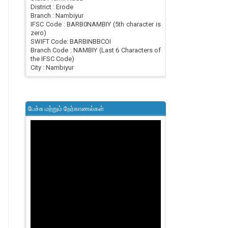
District : Erode
Branch : Nambiyur
IFSC Code : BARB0NAMBIY (5th character is
zero)
SWIFT Code: BARBINBBCOI
Branch Code : NAMBIY (Last 6 Characters of
the IFSC Code)
City : Nambiyur
பேச்சு மற்றும் நேர்காணல்கள்