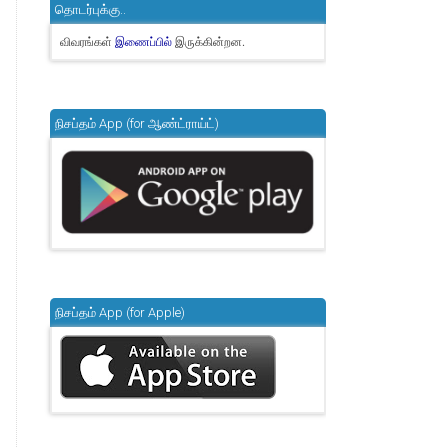
தொடர்புக்கு..
விவரங்கள்
இருக்கின்றன.
இணைப்பில்
நிசப்தம் App (for ஆண்ட்ராய்ட்)
நிசப்தம் App (for Apple)