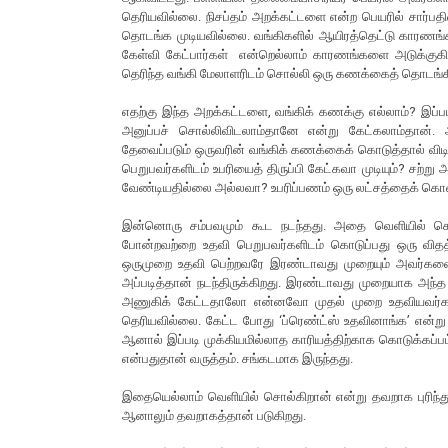
தெரியவில்லை. நிசப்தம் அறக்கட்டளை என்ற பெயரில் சார்பத
தொடங்க முடியவில்லை. வங்கிகளில் ஆயிரத்தெட்டு காரணங்
கேள்வி கேட்பார்கள் என்றெல்லாம் காரணங்களை அடுக்குகிறா
தெரிந்த வங்கி மேலாளரிடம் சொல்லி ஒரு கணக்கைத் தொடங்க
எதற்கு இந்த அறக்கட்டளை, வங்கிக் கணக்கு எல்லாம்? இப
அனுப்பச் சொல்லிவிடலாம்தானே என்று கேட்கலாம்தான். அப
தேவைப்படும் ஒருவரின் வங்கிக் கணக்கைக் கொடுத்தால் விடி
பெறுபவர்களிடம் உபரியைத் திருப்பி கேட்கவா முடியும்? சற
வேண்டியதில்லை அல்லவா? உபரிப்பணம் ஒரு லட்சத்தைக் கொண்
இன்னொரு சம்பவமும் கூட நடந்தது. அதை வெளியில் சொல
போன்றவற்றை உதவி பெறுபவர்களிடம் கொடுப்பது ஒரு விதத்த
ஒருமுறை உதவி பெற்றவரே இரண்டாவது முறையும் அவர்கள
அப்படித்தான் நடந்திருக்கிறது. இரண்டாவது முறையாக அந்த
அணுகிக் கேட்டதாலோ என்னவோ முதல் முறை உதவியவர்களே ம
தெரியவில்லை. கேட்ட போது ‘ப்ரெண்ட்ஸ் உதவினாங்க’ என்று ச
ஆனால் இப்படி முக்கியமில்லாத காரியத்திற்காக கொடுக்கப்ப
என்பதுதான் வருத்தம். சங்கடமாக இருந்தது.
இதையெல்லாம் வெளியில் சொல்கிறான் என்று தவறாக புரிந்
ஆனாலும் தவறாகத்தான் படுகிறது.