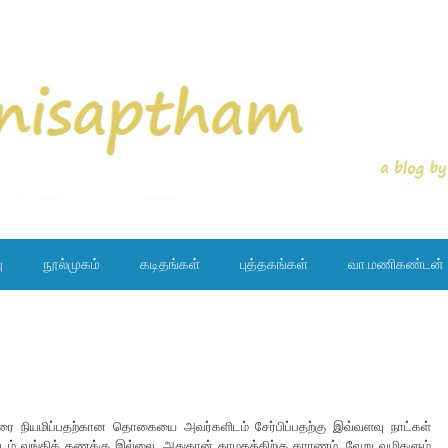
ு
நூல்முகம்
கடிதங்கள்
புத்தகங்கள்
வா.மணிகண்டன்
ை நியமிப்பதற்கான தொகையை அவர்களிடம் சேர்பிப்பதற்கு இவ்வளவு நாட்கள்
ிடம் வங்கிக் கணக்கு இல்லை. அதுதான் தாமதத்திற்கு காரணம். வேறு வழிகளும்