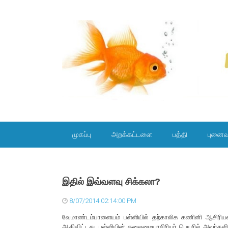
SKIP TO CONTENT
முகப்பு
அறக்கட்டளை
பத்தி
புனைவ
இதில் இவ்வளவு சிக்கலா?
8/07/2014 02:14:00 PM
வேமாண்டம்பாளையம் பள்ளியில் தற்காலிக கணினி ஆசிரியர
ஆகிவிட்டது. பள்ளியின் தலைமையாசிரியர் பெயரில் அவர்கள