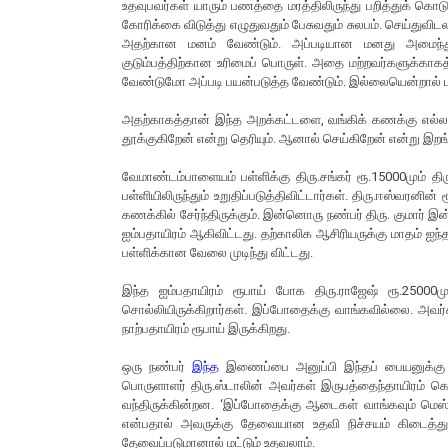
உதவுபவர்கள் யாரும் பணத்தை மரத்திலிருந்து பறித்துக் கொ
கோரிக்கை விடுத்து எழுதுவதும் பேசுவதும் சுலபம். செய்துவி
அதற்கான மனம் வேண்டும். அப்படியான மனது அமைந்து 
குடும்பத்திற்கான உரிமைப் பொருள். அதை மற்றவர்களுக்காகத
வேண்டுமோ அப்படி பயன்படுத்த வேண்டும். இல்லையென்றால் பா
அதற்காகத்தான் இந்த அறக்கட்டளை, வங்கிக் கணக்கு எல்லாம்
தூக்குகிறேன் என்று தெரியும். ஆனால் செய்கிறேன் என்று இறங்
வேமாண்டம்பாளையம் பள்ளிக்கு திரு.சங்கர் ரூ.15000மும் 
பள்ளியிலிருந்தும் உறுதிப்படுத்திவிட்டார்கள். திரு.ஈஸ்வரனி
கணக்கில் சேர்ந்திருக்கும். இன்னொரு நண்பர் திரு. குமார
ஐம்பதாயிரம் ஆகிவிட்டது. தற்காலிக ஆசிரியருக்கு மாதம் 
பள்ளிக்கான வேலை முடிந்து விட்டது.
இந்த ஐம்பதாயிரம் ரூபாய் போக திரு.ராஜேஷ் ரூ.25000மும
சொல்லியிருக்கிறார்கள். இப்போதைக்கு வாங்கவில்லை. அவர
நாற்பதாயிரம் ரூபாய் இருக்கிறது.
ஒரு நண்பர்
இந்த
இணைப்பை அனுப்பி இந்தப் பையனுக்கு உத
பொருளாளர் திரு.ஸ்டாலின் அவர்கள் இருபத்தைந்தாயிரம் கொ
வந்திருக்கின்றன. ‘இப்போதைக்கு ஆடைகள் வாங்கவும் மெஸ் பீஸ
என்பதால் அவருக்கு தேவையான உதவி நிச்சயம் கிடைத்துவிட
தேவைப்படுமானால் மட்டும் உதவலாம்.