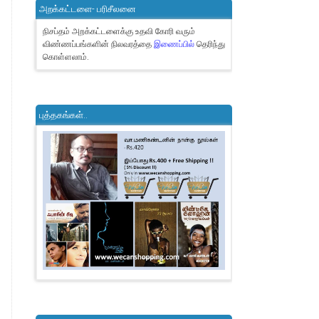
அறக்கட்டளை- பரிசீலனை
நிசப்தம் அறக்கட்டளைக்கு உதவி கோரி வரும்
விண்ணப்பங்களின் நிலவரத்தை
இணைப்பில்
தெரிந்து
கொள்ளலாம்.
புத்தகங்கள்..