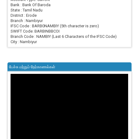
Bank : Bank Of Baroda
State : Tamil Nadu
District : Erode
Branch : Nambiyur
IFSC Code : BARB0NAMBIY (5th character is zero)
SWIFT Code: BARBINBBCOI
Branch Code : NAMBIY (Last 6 Characters of the IFSC Code)
City : Nambiyur
பேச்சு மற்றும் நேர்காணல்கள்