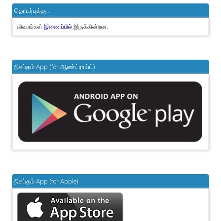
தொடர்புக்கு..
விவரங்கள்
இருக்கின்றன.
இணைப்பில்
நிசப்தம் App (for ஆண்ட்ராய்ட்)
நிசப்தம் App (for Apple)