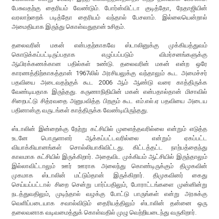
பேசுவதற்கு தைரியம் வேண்டும். போர்ன்விட்டா குடித்தோ, நேதாஜியின்
வரலாற்றைக் படித்தோ தைரியம் வந்தால் பேசலாம். இல்லையென்றால்
அமைதியாக இருந்து கொள்வதுதான் உசிதம்.
தலைவரின் மகன் என்பதற்காகவே ஸ்டாலினுக்கு முக்கியத்துவம்
கொடுக்கப்பட்டிருப்பதாக எழுப்பப்படும் விமர்சனங்களுக்கு
ஆயிரக்கணக்கான பதில்கள் உண்டு. தலைவரின் மகன் என்ற ஒரே
காரணத்திற்காகத்தான் 1967லில் அரசியலுக்கு வந்தாலும் கூட அமைச்சர்
பதவியை அடைவதற்குக் கூட 2006 ஆம் ஆண்டு வரை காத்திருக்க
வேண்டியதாக இருந்தது. கருணாநிதியின் மகன் என்பதால்தான் மிசாவில்
சிறைபட்டு சித்ரவதை அனுபவித்த பிறகும் கூட எம்.எல்.ஏ பதவியை அடைய
பதினான்கு வருடங்கள் காத்திருக்க வேண்டியிருந்தது.
ஸ்டாலின் இன்றைக்கு நேற்று கட்சியில் முளைத்தவரில்லை என்றும் எடுத்த
உடனே பொருளாளர் ஆக்கப்பட்டவரில்லை என்றும் ஏகப்பட்ட
வியாக்கியானங்கள் சொல்லியாகிவிட்டது. கிட்டத்தட்ட நாற்பத்தைந்து
காலமாக கட்சியில் இருக்கிறார். அதைவிட முக்கியம் ஆட்சியில் இருந்தாலும்
இல்லாவிட்டாலும் ஊர் ஊராக அலைந்து கொண்டிருக்கும் திமுகவின்
முகமாக ஸ்டாலின் மட்டும்தான் இருக்கிறார். திமுகவினர் கைது
செய்யப்பட்டால் சிறை சென்று பார்ப்பதிலும், போராட்டங்களை முன்னின்று
நடத்துவதிலும், முடிந்தால் வழக்கு போட்டு பாருங்கள் என்று அரசுக்கு
வெளிப்படையாக சவால்விடும் தைரியத்திலும் ஸ்டாலின் தன்னை ஒரு
தலைவனாக வடிவமைத்துக் கொள்வதில் முழு வெற்றியடைந்து வருகிறார்.