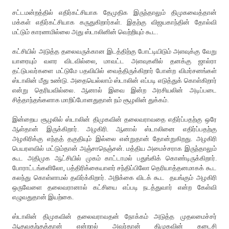
சட்டமன்றத்தில் எதிர்கட்சியாக தேமுதிக இருந்தாலும் திமுகவைத்தான்
மக்கள் எதிர்கட்சியாக கருதுகிறார்கள். இதற்கு விஜயகாந்தின் தோல்வி
மட்டும் காரணமில்லை அது ஸ்டாலினின் வெற்றியும் கூட.
கட்சியில் அடுத்த தலைவருக்கான இடத்திற்கு போட்டியிடும் அளவுக்கு வேறு
யாரையும் வளர விடவில்லை, மாவட்ட அளவுகளில் தனக்கு ஜால்ரா
தட்டுபவர்களை மட்டுமே பதவியில் வைத்திருக்கிறார் போன்ற விமர்சனங்கள்
ஸ்டாலின் மீது உண்டு. அதையெல்லாம் ஸ்டாலின் எப்படி எடுத்துக் கொள்கிறார்
என்று தெரியவில்லை. ஆனால் இவை இன்ற அரசியலின் அடிப்படை
சித்தாந்தங்களாக மாறிப்போனதுதான் நம் சூழலின் துக்கம்.
இன்றைய சூழலில் ஸ்டாலின் திமுகவின் தலைவராவதை எதிர்ப்பதற்கு ஒரே
ஆள்தான் இருக்கிறார். அழகிரி. ஆனால் ஸ்டாலினை எதிர்ப்பதற்கு
அழகிரிக்கு எந்தத் தகுதியும் இல்லை என்றுதான் தோன்றுகிறது. அழகிரி
பெயரளவில் மட்டும்தான் அஞ்சாநெஞ்சன். மத்திய அமைச்சராக இருந்தாலும்
கூட அதிமுக ஆட்சியில் முகம் காட்டாமல் பதுங்கிக் கொண்டிருக்கிறார்.
போராட்டங்களிலோ, பத்திரிக்கையாளர் சந்திப்பிலோ தெரியாத்தனமாகக் கூட
கலந்து கொள்ளாமல் தவிர்க்கிறார். அறிக்கை விடக் கூட தயங்கும் அழகிரி
ஒருவேளை தலைவரானால் கட்சியை எப்படி நடத்துவார் என்ற கேள்வி
எழுவதுதான் இயற்கை.
ஸ்டாலின் திமுகவின் தலைவராவதன் நோக்கம் அடுத்த முதலமைச்சர்
ஆகுவதற்குத்தான் என்றால் அவர்தான் திமுகவின் கடைசி