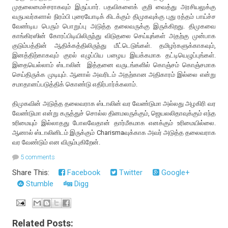
முதலைமைச்சராகவும் இருப்பார். பதவிகளைக் குறி வைத்து அரசியலுக்கு
வருபவர்களால் நிரம்பி புரையோடிக் கிடக்கும் திமுகவுக்கு புது ரத்தம் பாய்ச்ச
வேண்டிய பெரும் பொறுப்பு அடுத்த தலைவருக்கு இருக்கிறது. திமுகவை
காங்கிரஸின் கோரப்பிடியிலிருந்து விடுதலை செய்யுங்கள் அதற்கு முன்பாக
குடும்பத்தின் ஆதிக்கத்திலிருந்து மீட்டெடுங்கள். தமிழர்களுக்காகவும்,
இனத்திற்காகவும் குரல் எழுப்பிய பழைய இயக்கமாக தட்டியெழுப்புங்கள்.
இதையெல்லாம் ஸ்டாலின் இத்தனை வருடங்களில் கொஞ்சம் கொஞ்சமாக
செய்திருக்க முடியும். ஆனால் அவரிடம் அதற்கான அதிகாரம் இல்லை என்று
சமாதானப்படுத்திக் கொண்டு எதிர்பார்க்கலாம்.
திமுகவின் அடுத்த தலைவராக ஸ்டாலின் வர வேண்டுமா அல்லது அழகிரி வர
வேண்டுமா என்று கருத்துச் சொல்ல தினமலருக்கும், ஜெயலலிதாவுக்கும் எந்த
உரிமையும் இல்லாதது போலவேதான் தார்மீகமாக எனக்கும் உரிமையில்லை.
ஆனால் ஸ்டாலினிடம் இருக்கும் Charismaவுக்காக அவர் அடுத்த தலைவராக
வர வேண்டும் என விரும்புகிறேன்.
5 comments
Share This:
Facebook
Twitter
Google+
Stumble
Digg
Related Posts: