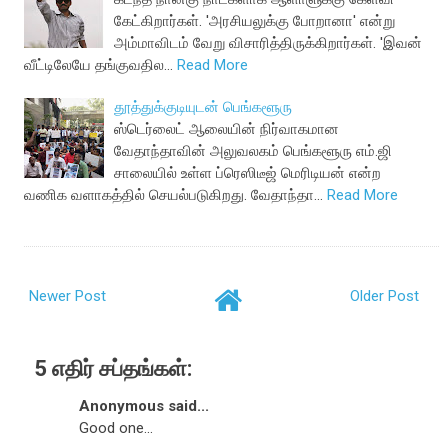
கேட்கிறார்கள். 'அரசியலுக்கு போறானா' என்று
அம்மாவிடம் வேறு விசாரித்திருக்கிறார்கள். 'இவன்
வீட்டிலேயே தங்குவதில…
Read More
தூத்துக்குடியுடன் பெங்களூரு
ஸ்டெர்லைட் ஆலையின் நிர்வாகமான
வேதாந்தாவின் அலுவலகம் பெங்களூரு எம்.ஜி
சாலையில் உள்ள ப்ரெஸிடீஜ் மெரிடியன் என்ற
வணிக வளாகத்தில் செயல்படுகிறது. வேதாந்தா…
Read More
Newer Post
Older Post
5 எதிர் சப்தங்கள்:
Anonymous said...
Good one...