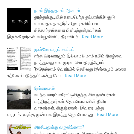
நான் இந்துதான்..ஆனால்
தூத்துக்குடியில் நடைபெற்ற துப்பாக்கிச் சூடு
சம்பவத்தை எதிர்க்கிறவர்களில் பல
சித்தாந்தங்களை பின்பற்றுகிறவர்கள்
இருக்கிறார்கள். கம்யூனிஸ்ட், திராவிடர்…
Read More
முன்னே வரும் கூட்டம்
எந்த ஆரவாரமும் இல்லாமல் மரம் நடும் நிகழ்வை
நடத்துவது என முடிவு செய்திருந்தோம்.
'இதெல்லாம் வெளியில் தெரிவது இன்னமும் பலரை
உத்வேகப்படுத்தும்' என்று சொ…
Read More
நேர்காணல்
கடந்த வாரம் ஈரோட்டிலிருந்து சில நண்பர்கள்
வந்திருந்தார்கள். ஜெயமோகனின் தீவிர
வாசகர்கள். கிருஷ்ணன்- இவரை பத்து
வருடங்களுக்கு முன்பாக இருந்து ஜெயமோகனு…
Read More
அரசியலுக்கு வருவீங்களா?
கடந்த நான்கு நாட்களாக ஆளாளுக்கு கேள்வி